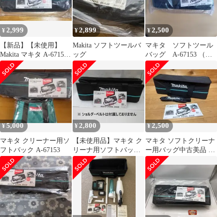
2,999
2,899
2,500
¥
¥
¥
【新品】【未使用】
Makita ソフトツールバ
マキタ ソフトツール
Makita マキタ A-67153
ッグ
バッグ A-67153 （ク
クリーナ用ソフトバッ
リーナ用ソフトバッ
グ
グ）
5,000
2,800
2,500
¥
¥
¥
マキタ クリーナー用ソ
【未使用品】マキタ ク
マキタ ソフトクリーナ
フトバック A-67153
リーナ用ソフトバッグ
ー用バッグ中古美品 A-
A-67153(ショルダーベ
67153
ルト無し)