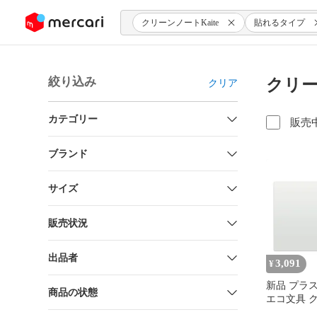
ンツにスキップ
クリーンノートKaite
貼れるタイプ
絞り込み
クリー
クリア
カテゴリー
販売
ブランド
サイズ
販売状況
出品者
3,091
¥
新品 プラ
商品の状態
エコ文具 
カイテ Kai