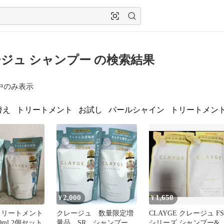
ジュ シャンプー の検索結果
中のみ表示
替え
トリートメント
お試し
パールシャイン
トリートメン
2,000
1,650
¥
¥
 トリートメント
クレージュ 数量限定増
CLAYGE クレージュ FS
0ml 2個セット
量品 SR シャンプー
シリーズ シャンプー&