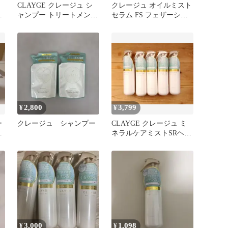
）
CLAYGE クレージュ シ
クレージュ オイルミスト
メ
ャンプー トリートメント
セラム FS フェザーシル
用
SR M パールシャイン FS
キー 100ml ×２本セット
詰め替え用 400ml レフィ
ル[8種類から選べる][ネ
コポス]
2,800
3,799
¥
¥
ー
クレージュ シャンプー
CLAYGE クレージュ ミ
ー
ネラルケアミストSRヘア
し
トリートメント 5本
3,000
1,098
¥
¥