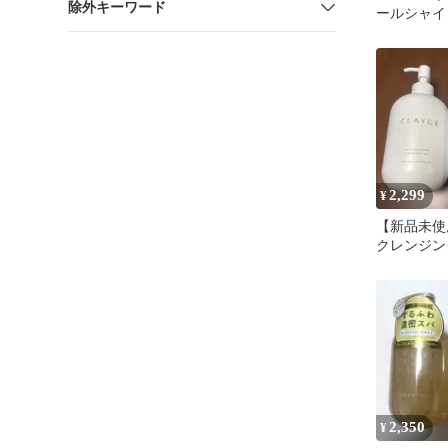
除外キーワード
ールシャイ
2,299
¥
【新品未使用
クレンジン
セット
2,350
¥