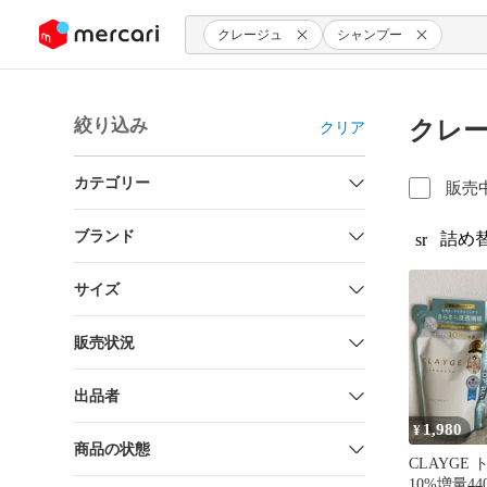
ンツにスキップ
クレージュ
シャンプー
絞り込み
クレー
クリア
カテゴリー
販売
ブランド
詰め
sr
サイズ
販売状況
出品者
1,980
¥
商品の状態
CLAYGE
10%増量44