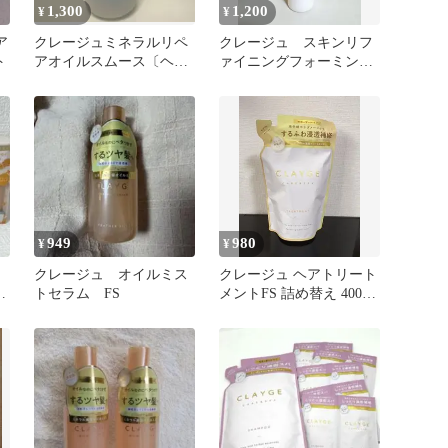
1,300
1,200
¥
¥
ア
クレージュミネラルリペ
クレージュ スキンリフ
ト
アオイルスムース〔ヘア
ァイニングフォーミング
オイル〕
ウォッシュ
949
980
¥
¥
クレージュ オイルミス
クレージュ ヘアトリート
R
トセラム FS
メントFS 詰め替え 400ml
り
CLAYGE 未開封