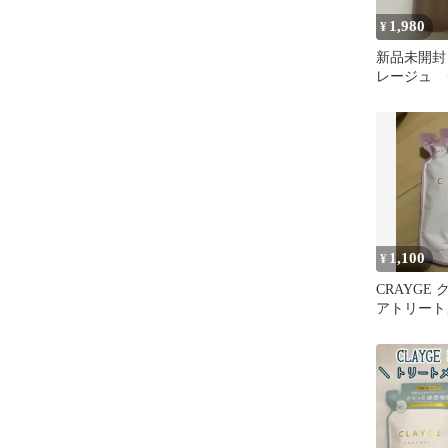
1,980
¥
新品未開封 
レージュ 
オイル 洗顔
1,100
¥
CRAYGE
アトリート
ィル 400ml