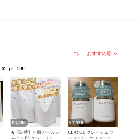
並び替え
トm
ps
500
3,980
1,550
¥
¥
★【詰替】４個 パールシ
CLAYGE クレージュ ラ
ト
ャイン PS クレージュ シ
ンジェリーウォッシュ