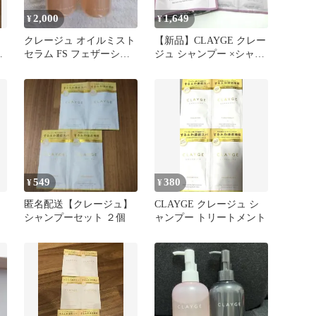
2,000
1,649
¥
¥
クレージュ オイルミスト
【新品】CLAYGE クレー
セラム FS フェザーシル
ジュ シャンプー ×シャン
キー 100ml2本 匿名配送
トリパウチ セット
549
380
¥
¥
匿名配送【クレージュ】
CLAYGE クレージュ シ
シャンプーセット ２個
ャンプー トリートメント