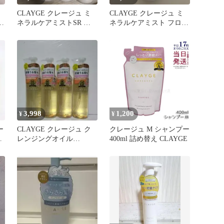
CLAYGE クレージュ ミ
CLAYGE クレージュ ミ
ト
ネラルケアミストSR ヘ
ネラルケアミスト フロー
アミスト 4本 新品
ラル＆ムスクの香り
3,998
1,200
¥
¥
ー
CLAYGE クレージュ ク
クレージュ M シャンプー
ト
レンジングオイル
400ml 詰め替え CLAYGE
190ml×4