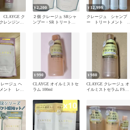
2,200
12,999
¥
¥
CLAYGE ク
２個 クレージュ SRシャ
クレージュ シャンプ
クレンジング
ンプー・SR トリートメ
ー トリートメント 7
料 2点セット
ント 詰替セット
本セット 500ml ボト
ル
990
980
¥
¥
 クレージュ ヘ
CLAYGE オイルミストセ
CLAYGE クレージュ オ
メント レフ
ラム 100ml
イルミストセラム FS
100ml ヘアオイル