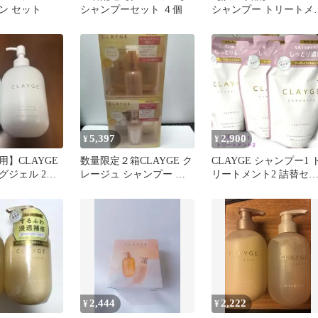
ン セット
シャンプーセット ４個
シャンプー トリートメ
ト
5,397
2,900
¥
¥
】CLAYGE
数量限定２箱CLAYGE ク
CLAYGE シャンプー1 
グジェル 2本
レージュ シャンプー ト
リートメント2 詰替セ
リートメント オイルミス
ト
ト
2,444
2,222
¥
¥