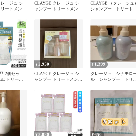
 クレージュ シ
CLAYGE クレージュ シ
CLAYGE （クレージュ
トリートメント
ャンプー トリートメント
シャンプー トリート
 2本
FS セット
ント セット 新品未使
2,950
1,399
¥
¥
品 2個セッ
CLAYGE クレージュ シ
クレージュ シナモロ
YGE トリート
ャンプー トリートメント
ル シャンプー トリ
め替え 400ml
オイルミストセラム 限定
トメントセット お試
パウチ１個付き
5,080
650
¥
¥