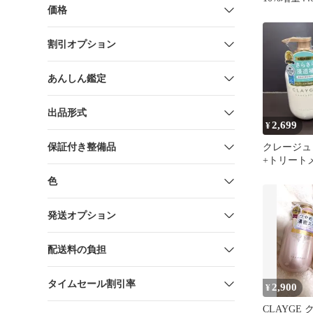
価格
割引オプション
あんしん鑑定
出品形式
2,699
¥
保証付き整備品
クレージュ
+トリートメ
500ml
色
発送オプション
配送料の負担
タイムセール割引率
2,900
¥
CLAYGE