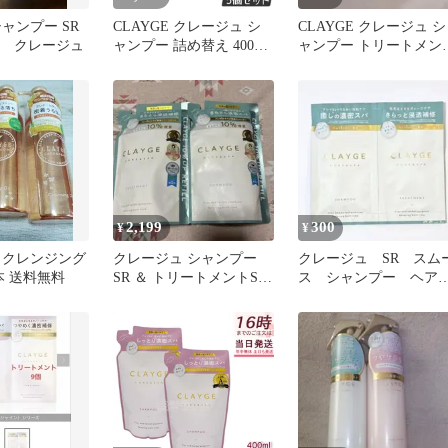
シャンプー SR
CLAYGE クレージュ シ
CLAYGE クレージュ シ
本体 クレージュ
ャンプー 詰め替え 400ml
ャンプー トリートメン
5個セット レフィル 地肌
4セット
ケア しっとり潤う ヘア
ケア clayge Shampoo M-
series ヘアスタイリング
ヘアケア
2,199
300
¥
¥
 クレンジング
クレージュ シャンプー
クレージュ SR スム
本 送料無料
SR ＆ トリートメントSR
ス シャンプー ヘア
440ml 詰替え セット
リートメント １セッ
ト さらっと