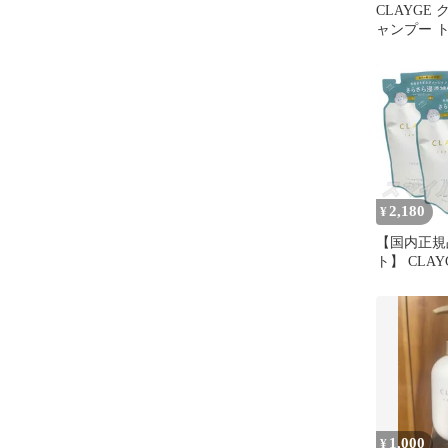
CLAYGE
ャンプー 
本体 500ml
2,180
¥
【国内正規
ト】 CLA
メントSR 詰
クレージュ
1,000
¥