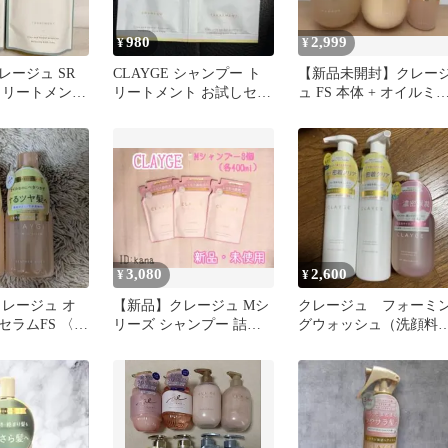
980
2,999
¥
¥
レージュ SR
CLAYGE シャンプー ト
【新品未開封】クレー
トリートメント
リートメント お試しセッ
ュ FS 本体 + オイルミ
ト サンプル
トセラム
3,080
2,600
¥
¥
 クレージュ オ
【新品】クレージュ Mシ
クレージュ フォーミ
セラムFS 〈ヘ
リーズ シャンプー 詰め
グウォッシュ（洗顔料
00ml×2本
替え用 3個セット
クレンジングオイル
180ml 3本