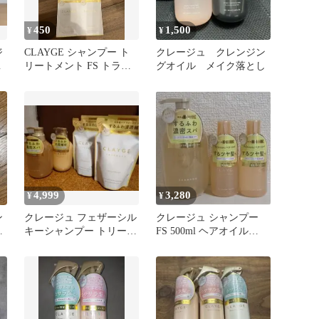
450
1,500
¥
¥
ジ
CLAYGE シャンプー ト
クレージュ クレンジン
ス
リートメント FS トライ
グオイル メイク落とし
アル 3セット
4,999
3,280
¥
¥
ン
クレージュ フェザーシル
クレージュ シャンプー
）
キーシャンプー トリート
FS 500ml ヘアオイル
メント
100ml 3本セット