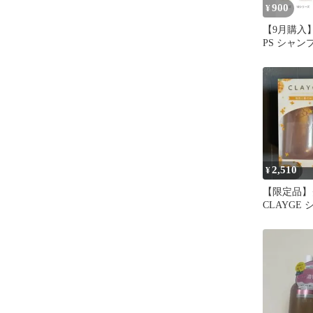
900
¥
【9月購入
PS シャ
メント 10m
2,510
¥
【限定品】
CLAYGE
リートメン
トル