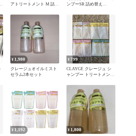
ン
アトリートメント M 詰め
ンプーSR 詰め替え
替え用
400ml CLAYGE
1,980
799
¥
¥
ト
クレージュオイルミスト
CLAYGE クレージュ シ
ッ
セラム2本セット
ャンプー トリートメント
お試し 4種類
1,192
1,800
¥
¥