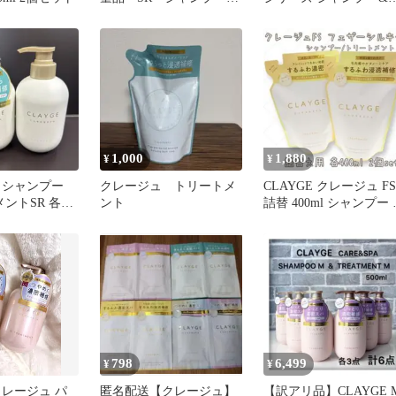
440ml トリートメント
リートメント 詰替用
440ml
1,000
1,880
¥
¥
 シャンプー
クレージュ トリートメ
CLAYGE クレージュ FS
ントSR 各
ント
詰替 400ml シャンプー 
リートメント
798
6,499
¥
¥
 クレージュ パ
匿名配送【クレージュ】
【訳アリ品】CLAYGE 