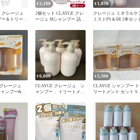
2,180
1,870
¥
¥
】クレージュ
2個セット CLAYGE クレ
クレージュ ミネラルケ
ンプー＆トリート
ージュ Mシャンプー 詰替
ミストPS＆SR 2本セッ
l×9個
え 400ml ヘアケア ヘアス
タイリング レフィル
6,000
5,300
¥
¥
クレージュ
CLAYGE クレージュ シ
CLAYGE シャンプー ト
 シャンプー&ト
ャンプー 、トリートメン
リートメント セット S
ト 金木犀 ボ
トM 5本セット
限定キンモクセイの香