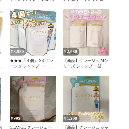
ャンプー・トリートメン
ト
3,980
2,080
¥
¥
★★★「４個」 SR クレ
【新品】クレージュ Mシ
ト
ージュ シャンプー・トリ
リーズ シャンプー 詰め
ートメント / 詰替
替え用 2個セット
999
1,200
¥
¥
M
CLAYGE クレージュ ヘ
【新品】クレージュ シャ