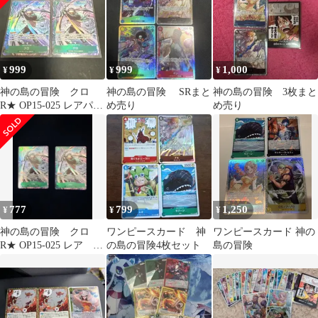
999
999
1,000
¥
¥
¥
神の島の冒険 クロ
神の島の冒険 SRまと
神の島の冒険 3枚まと
R★ OP15-025 レアパラ
め売り
め売り
レル 2枚
777
799
1,250
¥
¥
¥
神の島の冒険 クロ
ワンピースカード 神
ワンピースカード 神の
R★ OP15-025 レア パ
の島の冒険4枚セット
島の冒険
ラレル