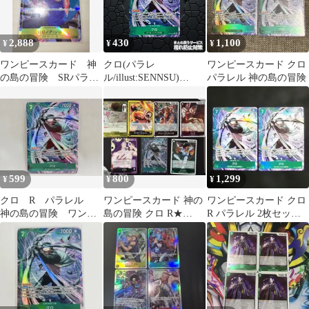
2,888
430
1,100
¥
¥
¥
ワンピースカード 神
クロ(パラレ
ワンピースカード クロ
の島の冒険 SRパラレ
ル/illust:SENNSU)
パラレル 神の島の冒険
ル
【R/P】{OP15-025} 1枚
プレー用神の島の冒険
【OP-15】1
599
800
1,299
¥
¥
¥
クロ R パラレル
ワンピースカード 神の
ワンピースカード クロ
神の島の冒険 ワンピ
島の冒険 クロ R★
R パラレル 2枚セット
ースカード
OP15-025 パラレル
神の島の冒険