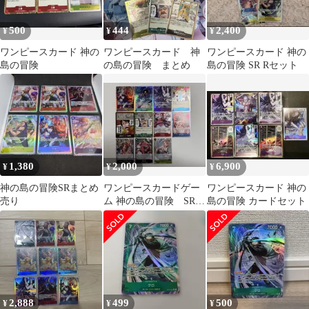
500
444
2,400
¥
¥
¥
ワンピースカード 神の
ワンピースカード 神
ワンピースカード 神の
島の冒険
の島の冒険 まとめ
島の冒険 SR Rセット
1,380
2,000
6,900
¥
¥
¥
神の島の冒険SRまとめ
ワンピースカードゲー
ワンピースカード 神の
売り
ム 神の島の冒険 SR・
島の冒険 カードセット
Rまとめ売り
2,888
499
500
¥
¥
¥