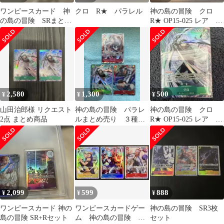
ワンピースカード 神
クロ R★ パラレル
神の島の冒険 クロ
の島の冒険 SRまとめ
R★ OP15-025 レア パ
売り クロ、エネル、
ラレル
レベッカ等
2,580
1,300
500
¥
¥
¥
山田治郎様 リクエスト
神の島の冒険 パラレ
神の島の冒険 クロ
2点 まとめ商品
ルまとめ売り ３種
R★ OP15-025 レア パ
ワンピースカード
ラレル
2,099
599
888
¥
¥
¥
ワンピースカード 神の
ワンピースカードゲー
神の島の冒険 SR3枚
島の冒険 SR+Rセット
ム 神の島の冒険
セット