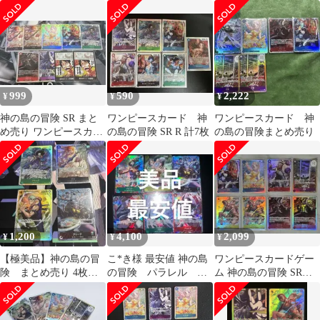
SR3枚セット
999
590
2,222
¥
¥
¥
神の島の冒険 SR まと
ワンピースカード 神
ワンピースカード 神
め売り ワンピースカー
の島の冒険 SR R 計7枚
の島の冒険まとめ売り
ド
1,200
4,100
2,099
¥
¥
¥
【極美品】神の島の冒
こ*き様 最安値 神の島
ワンピースカードゲー
険 まとめ売り 4枚セ
の冒険 パラレル ま
ム 神の島の冒険 SRま
ット
とめ売り
とめ売り