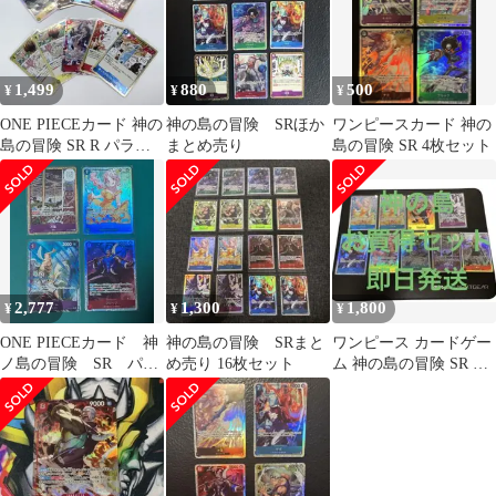
1,499
880
500
¥
¥
¥
ONE PIECEカード 神の
神の島の冒険 SRほか
ワンピースカード 神の
島の冒険 SR R パラレ
まとめ売り
島の冒険 SR 4枚セット
ル まとめ
2,777
1,300
1,800
¥
¥
¥
ONE PIECEカード 神
神の島の冒険 SRまと
ワンピース カードゲー
ノ島の冒険 SR パラ
め売り 16枚セット
ム 神の島の冒険 SR ×9
レル 4枚セット
枚 OP15