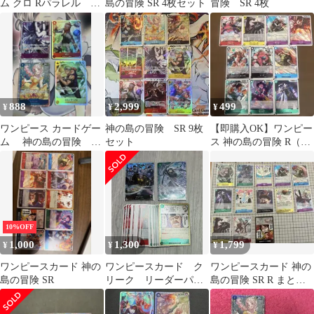
ム クロ Rパラレル 神
島の冒険 SR 4枚セット
冒険 SR 4枚
の島の冒険
888
2,999
499
¥
¥
¥
ワンピース カードゲー
神の島の冒険 SR 9枚
【即購入OK】ワンピー
ム 神の島の冒険 sr
セット
ス 神の島の冒険 R（レ
4枚セット
アカード）セット
10%OFF
1,000
1,300
1,799
¥
¥
¥
ワンピースカード 神の
ワンピースカード ク
ワンピースカード 神の
島の冒険 SR
リーク リーダーパラ
島の冒険 SR R まとめ
レル クロ パラレ
売り
ル おまけ付き