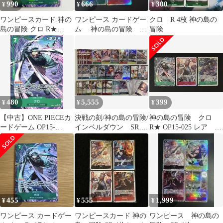
990
666
300
¥
¥
¥
ワンピースカード 神の
ワンピース カードゲー
クロ R 4枚 神の島の
島の冒険 クロ R★
ム 神の島の冒険 sr
冒険
OP15-025 パラレル
4枚セット
480
5,555
399
¥
¥
¥
【中古】ONE PIECEカ
決戦の刻/神の島の冒険/
神の島の冒険 クロ
ードゲーム OP15-
インペルダウン SRパ
R★ OP15-025 レア パ
025[R]：(パラレル)クロ
ラレルRなど 約60枚
ラレル おまけ付き
まとめ売り
455
555
1,999
¥
¥
¥
ワンピース カードゲー
ワンピースカード 神の
ワンピース 神の島の