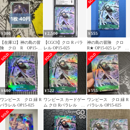
300
2,500
555
¥
¥
¥
【在庫12】神の島の冒
【CGC9】クロ R パラ
神の島の冒険 クロ
険 クロ R OP15-
レル OP15-025
R★ OP15-025 レア パ
025 1枚40円 匿名発
ラレル
送
600
522
555
¥
¥
¥
ワンピース クロ:緑 R
ワンピース カードゲー
ワンピース クロ:緑 R
パラレル OP15-025
ム クロ Rパラレル 神
パラレル OP15-025
の島の冒険