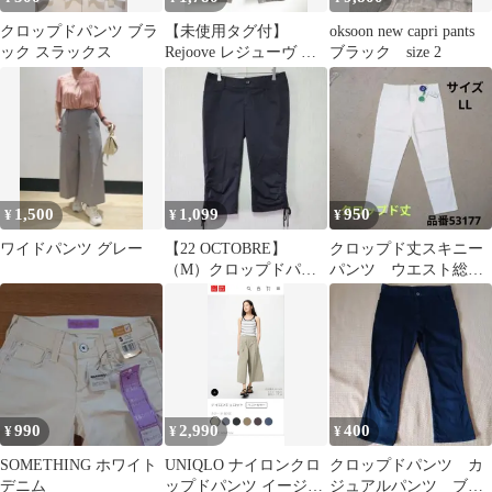
クロップドパンツ ブラ
【未使用タグ付】
oksoon new capri pants
ック スラックス
Rejoove レジューヴ ヘ
ブラック size 2
リンボーン風 クロップ
ドパンツ 9
1,500
1,099
950
¥
¥
¥
ワイドパンツ グレー
【22 OCTOBRE】
クロップド丈スキニー
（M）クロップドパン
パンツ ウエスト総ゴ
ツ/伸縮性/軽い履き心
ム ストレッチ素材
地/春夏
白 77
990
2,990
400
¥
¥
¥
SOMETHING ホワイト
UNIQLO ナイロンクロ
クロップドパンツ カ
デニム
ップドパンツ イージー
ジュアルパンツ ブラ