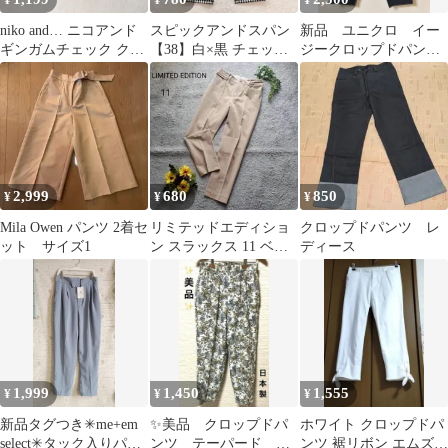
¥
¥
¥
niko and… ニコアンド
スピックアンドスパン
新品 ユニクロ イー
ギンガムチェック クロ
【38】白×黒 チェック
ジークロップドパン
ップドパンツ 3 M 白黒
クロップドパンツ 綿混
ツ M
春夏
2,999
680
850
¥
¥
¥
Mila Owen パンツ 2着セ
リミテッドエディショ
クロップドパンツ レ
ット サイズ1
ン スラックス 11 ベー
ディース
ジュ 綿混 美脚 オフィ
ス
1,999
1,450
1,555
¥
¥
¥
新品タグつき✳me+em
✨美品 クロップドパ
ホワイト クロップドパ
select✳タック入りパン
ンツ テーパード カ
ンツ 裾リボン エムズグ