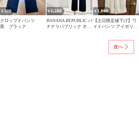
300
1,280
1,000
¥
¥
¥
クロップドパンツ
BANANA REPUBLIC バ
【土日限定値下げ】ワ
黒 ブラック
ナナリパブリック ネイ
イドパンツ アイボリー
ビー クロップドパンツ
クロップド丈
次へ