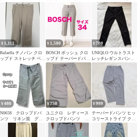
パンツ
ック
1,111
1,580
780
¥
¥
¥
Rafaella チノパン クロ
BOSCH ボッシュ クロ
UNIQLO ウルトラスト
ップド ストレッチ ベー
ップド テーパードパン
レッチレギンスパンツ
ジュ US８ レディース
ツ グレー 34
クロップド丈 ブラック
M
480
750
999
¥
¥
¥
N0658 クロップドパ
ユニクロ レディース
テーパードパンツ ヒッ
ンツ リネン混 グレ
クロップドパンツ ラ
コリーストライプ クロ
ージュ Ｓ〜Ｍ相当
イトグレー カジュア
ップド アンクル 伸縮性
ルパンツ
美脚 通勤