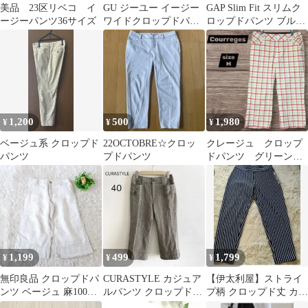
美品 23区リベコ イ
GU ジーユー イージー
GAP Slim Fit スリムク
ージーパンツ36サイズ
ワイドクロップドパン
ロップドパンツ ブル
ツ 黒 ブラック【S】
ー スラックス ビジ
ネス
1,200
500
1,980
¥
¥
¥
ベージュ系 クロップド
22OCTOBRE☆クロッ
クレージュ クロップ
パンツ
プドパンツ
ドパンツ グリーン系×
レッド系 チェック
柄 38 M
1,199
499
1,799
¥
¥
¥
無印良品 クロップドパ
CURASTYLE カジュア
【伊太利屋】ストライ
ンツ ベージュ 麻100%
ルパンツ クロップド丈
プ柄 クロップド丈 カジ
M カジュアルパンツ
ウール混 ブラウン 40
ュアルパンツ