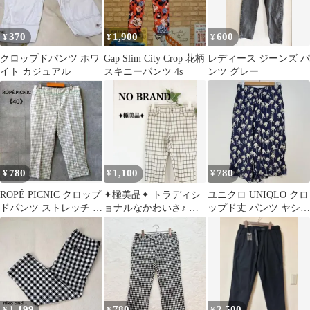
370
1,900
600
¥
¥
¥
クロップドパンツ ホワ
Gap Slim City Crop 花柄
レディース ジーンズ パ
イト カジュアル
スキニーパンツ 4s
ンツ グレー
780
1,100
780
¥
¥
¥
ROPÉ PICNIC クロップ
✦極美品✦ トラディシ
ユニクロ UNIQLO クロ
ドパンツ ストレッチ 春
ョナルなかわいさ♪ ク
ップド丈 パンツ ヤシの
夏 ギンガムチェック
ロップド パンツ ストレ
木 レーヨン100% M
ッチ
1,199
780
2,500