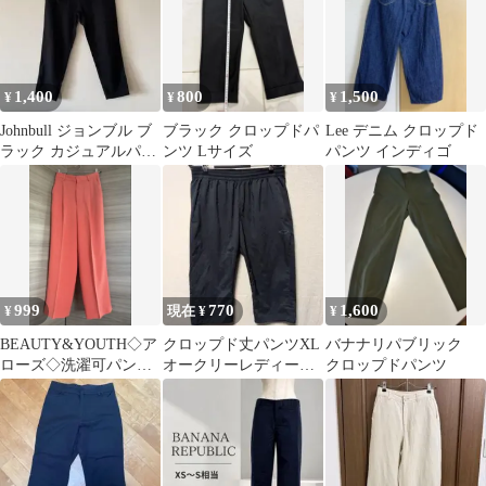
1,400
800
1,500
¥
¥
¥
Johnbull ジョンブル ブ
ブラック クロップドパ
Lee デニム クロップド
ラック カジュアルパン
ンツ Lサイズ
パンツ インディゴ
ツ
999
770
1,600
¥
現在 ¥
¥
BEAUTY&YOUTH◇ア
クロップド丈パンツXL
バナナリパブリック
ローズ◇洗濯可パン
オークリーレディース
クロップドパンツ
ツ コーラルオレンジ
ネイビー
Mサイズ◇