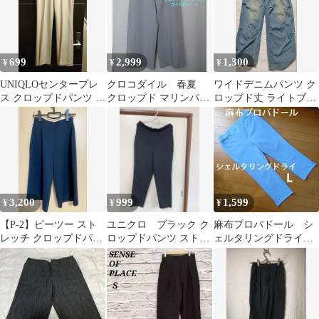
699
2,999
1,300
¥
¥
¥
UNIQLOセンタープレ
クロコダイル 春夏
ワイドデニムパンツ ク
ス クロップドパンツ ホ
クロップド マリンパン
ロップド丈 ライトブル
ワイト
ツ ライトグレー L
ー
サイズ 洗濯可能
3,200
999
1,599
¥
¥
¥
【P-2】ピーツー スト
ユニクロ ブラック ク
麻布プロバドール シ
レッチ クロップドパン
ロップドパンツ ストレ
ェルタリングドライ
ツ 紺 M 美品
ッチ素材
クロップドパンツ ラ
イトブルー