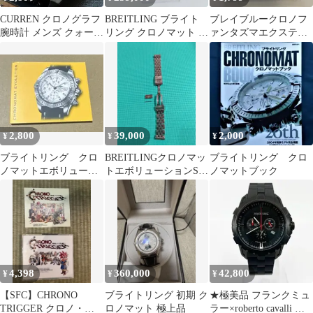
CURREN クロノグラフ
BREITLING ブライト
ブレイブルークロノフ
腕時計 メンズ クォーツ
リング クロノマット エ
ァンタズマエクステン
M8314 マットブラック
ボリューション 腕時計
ド
2,800
39,000
2,000
¥
¥
¥
ブライトリング クロ
BREITLINGクロノマッ
ブライトリング クロ
ノマットエボリューシ
トエボリューションSS
ノマットブック
ョン 取扱説明書 取
ブレス
説
4,398
360,000
42,800
¥
¥
¥
【SFC】CHRONO
ブライトリング 初期 ク
★極美品 フランクミュ
TRIGGER クロノ・ト
ロノマット 極上品
ラー×roberto cavalli ク