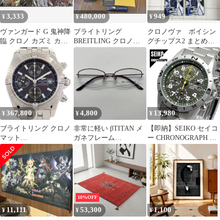
3,333
480,000
949
¥
¥
¥
ヴァンガード G 鬼神降
ブライトリング
クロノヴァ ボイシン
臨 クロノ カズミ カー
BREITLING クロノマ
グチップス2 まとめ売
トン特典 プレイマット
ット44 サテン
り
未開封
367,800
4,800
13,980
¥
¥
¥
ブライトリング クロノ
非常に軽い βTITAN メ
【即納】SEIKO セイコ
マット
ガネフレーム
ー CHRONOGRAPH ク
A13356/A156M12PA SS
CHRONOSWISS クロス
ロノグラフ 日本製ムー
自動巻
スイス
ブメント SND377P1 カ
ーキ×シルバー マット
加工 メタルバンド メン
ズ 腕時計
10%OFF
11,111
53,300
1,100
¥
¥
¥