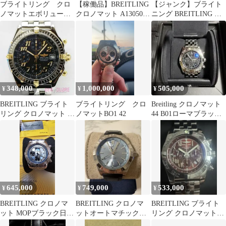
ブライトリング クロ
【稼働品】BREITLING
【ジャンク】ブライト
ノマットエボリューシ
クロノマット A13050
ニング BREITLING ク
ョン マザーオブパー
箱 説明書 自動巻き メ
ロノマット ビコロ
ル
ンズ #17406
B13050 クロノグラフ
デイト 自動巻き腕時計
348,000
1,000,000
505,000
¥
¥
¥
BREITLING ブライト
ブライトリング クロ
Breitling クロノマット
リング クロノマット ビ
ノマットBO1 42
44 B01ローマブラッ
コロ SS/GF 黒 腕時計
ク 純正クロコベルト
仕上済 中古 B13050.1
付
645,000
749,000
533,000
¥
¥
¥
BREITLING クロノマ
BREITLING クロノマ
BREITLING ブライト
ット MOPブラック日本
ットオートマチック
リング クロノマット44
限定400本 自動巻き時
GMT40 アイスブルー
ローマン文字盤 アンバ