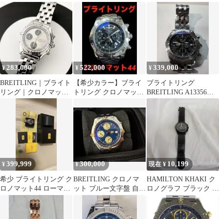
自動巻き OH済み
定 シースルーバック
ン自動巻き腕時計
283,000
522,000
339,000
¥
¥
¥
BREITLING｜ブライト
【希少カラー】ブライ
ブライトリング
リング｜クロノマット
トリング クロノマット
BREITLING A13356ク
｜プレミエ｜ナビタイ
44 付属品完備
ロノマットエボリュー
マー
ション
399,999
300,000
10,199
¥
¥
現在 ¥
希少 ブライトリング ク
BREITLING クロノマ
HAMILTON KHAKI ク
ロノマット44 ローマン
ット ブルー文字盤 自動
ロノグラフ ブラック メ
エディション
巻き メンズ腕時計
ンズ腕時計