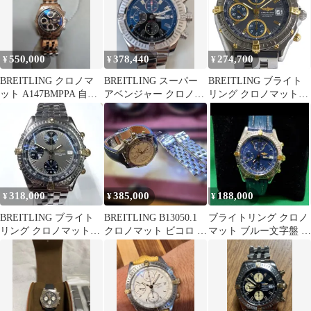
550,000
378,440
274,700
¥
¥
¥
BREITLING クロノマ
BREITLING スーパー
BREITLING ブライト
ット A147BMPPA 自動
アベンジャー クロノマ
リング クロノマット
巻き
ット 自動巻き メンズ
B13050.1 自動巻き メン
腕時計
ズ
318,000
385,000
188,000
¥
¥
¥
BREITLING ブライト
BREITLING B13050.1
ブライトリング クロノ
リング クロノマット
クロノマット ビコロ デ
マット ブルー文字盤 ク
B13050 自動巻 W654
イト クロノグラフ
ロノグラフ
BREITLING