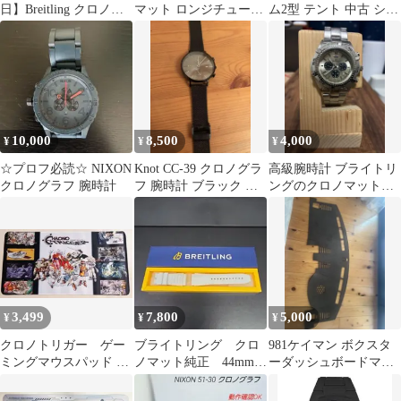
日】Breitling クロノマ
マット ロンジチュード
ム2型 テント 中古 シー
ット44
A20048 自動巻き
ムテープ良好
10,000
8,500
4,000
¥
¥
¥
☆プロフ必読☆ NIXON
Knot CC-39 クロノグラ
高級腕時計 ブライトリ
クロノグラフ 腕時計
フ 腕時計 ブラック メ
ングのクロノマット風
ッシュベルト
クォーツ
3,499
7,800
5,000
¥
¥
¥
クロノトリガー ゲー
ブライトリング クロ
981ケイマン ボクスタ
ミングマウスパッド ラ
ノマット純正 44mm
ーダッシュボードマッ
バーマット プレイマッ
用 ラバーベルト ホワ
ト カバー
ト
イト