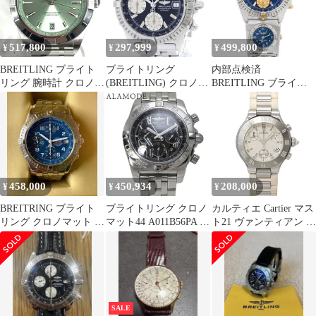
517,800
297,999
499,800
¥
¥
¥
BREITLING ブライト
ブライトリング
内部点検済
リング 腕時計 クロノマ
(BREITLING) クロノマ
BREITLING ブライト
ット オートマチック 36
ット ステンレススチー
リング クロノマット ビ
A10380 SS シルバー
ル 自動巻き メンズ 時
コロ UTCモジュール
計 A13352 (外装仕上げ
B13352 A70172 クロノ
済み)
グラフ 100m防水 ネイ
ビー ゴールド SS ステ
ンレス YG イエローゴ
ールド コンビ メンズ
458,000
450,934
208,000
¥
¥
¥
自動巻き クォーツ
BREITRING ブライト
ブライトリング クロノ
カルティエ Cartier マス
リング クロノマット ブ
マット44 A011B56PA SS
ト21 ヴァンティアン ク
ルーインパルス 限定数
ブラック 自動巻き メン
ロノスカフ W10197U2
500
ズ 41100099047【中
クロノグラフ レディー
古】【アラモード】
ス 腕時計 デイト クォ
ーツ Must 21 90335559
SALE