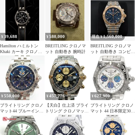
計
ー
39,688
580,000
1,560,000
¥
¥
現在 ¥
Hamilton ハミルトン
BREITLING クロノマ
BREITLING クロノマ
Khaki カーキ クロノ
ット 自動巻き 腕時計
ット 自動巻き コンビ
H765520 クォーツ
腕時計
550,000
457,776
627,900
¥
¥
¥
ブライトリング クロノ
【天白】仕上済 ブライ
ブライトリング クロノ
マット44 ブルーインパ
トリング クロノマット
マット 44 日本限定300
ルス AB0110
エボリューション ビコ
本 AB01152A AB0110 メ
BREITLING
ロ B13356 SS YG ブラ
ンズ
ック メンズ 自動巻き
腕時計 男