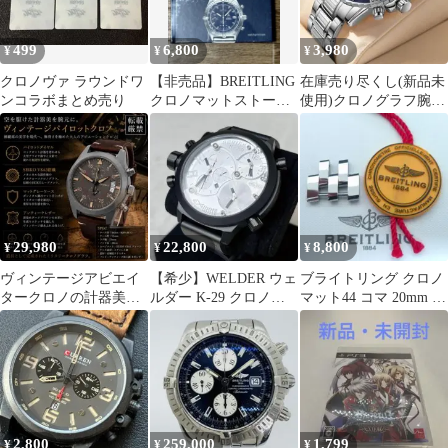
499
6,800
3,980
¥
¥
¥
クロノヴァ ラウンドワ
【非売品】BREITLING
在庫売り尽くし(新品未
ンコラボまとめ売り
クロノマットストーリ
使用)クロノグラフ腕時
ーフォトブック
計 メンズ
29,980
22,800
8,800
¥
¥
¥
ヴィンテージアビエイ
【希少】WELDER ウェ
ブライトリング クロノ
タークロノの計器美の
ルダー K-29 クロノグ
マット44 コマ 20mm タ
風格を腕元に【国産
ラフ 腕時計 ブラック
グ ボックス ハンドブッ
VK63搭載/新品】①
ク
2,800
259,000
1,799
¥
¥
¥