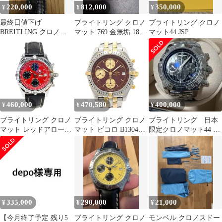
220,000
812,000
350,000
¥
¥
¥
最終日値下げ
ブライトリング クロノ
ブライトリング クロノ
BREITLING クロノマ
マット 769 金無垢 18k
マット44 JSP
ット44 おまけ付き
750 手巻き 腕時計
460,000
470,580
400,000
¥
¥
¥
ブライトリング クロノ
ブライトリング クロノ
ブライトリング 日本
マット レッドアローズ
マット ビコロ B13048
限定クロノマット44 ロ
リミテッドエディショ
自動巻き ステンレスス
ーマンインデックス
ン 13050.1
ティール イエローゴー
ルド メンズ
BREITLING【中古】
【時計】
335,000
290,000
21,000
¥
¥
¥
【今月終了予定 残り5
ブライトリング クロノ
モンベル クロノスドー