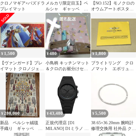
クロノマギア×パズドラ
メルカリ限定目玉】ペ
【NO.152】モノクロの
プレイマット
ルシャ ギャッベ マ
オウムアートポスター
ット大 ラグ
白黒モノトーンレトロ
115x84cm 茜色 ザク
モダンモード鳥
ロの木 ヤギ 生命の
木 RJ15715
1,500
480
1,800
¥
¥
¥
【ヴァンガード】プレ
小鳥柄 キッチンマット
ブライトリング クロ
イマット クロノジェッ
＆クロのお裾分けセッ
ノマット エボリュー
ト・ドラゴン
トイルーシー300
ション 取説 取扱説
明書
280,000
43,480
5,500
¥
¥
¥
新品 ペルシャ絨毯
正規代理店 [D1
38.65×36.20mm 腕時計
手織り ギャッベ キ
MILANO] D1ミラノ 時
修理交換用 社外品 クリ
ャシュクリ ナチュラ
計 腕時計 メンズ
ックスプリング リング