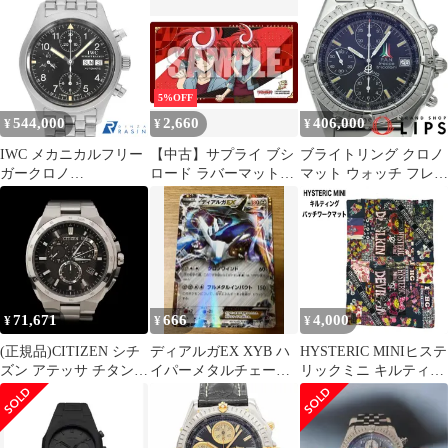
ル ザクロの木 と
PHBJSH ポリクロノ シ
逆回転防止 【対応】 ブ
り 生命の木
ャドウ 40.5mm オール
ライトリング Breitling
ブラック [シャドウ]
クロノマット等
5%OFF
544,000
2,660
406,000
¥
¥
¥
IWC メカニカルフリー
【中古】サプライ ブシ
ブライトリング クロノ
ガークロノ
ロード ラバーマットコ
マット ウォッチ フレッ
IW370607(3706-07) 中
レクション V2 Vol.2028
チェ・トリコローリ 世
古 メンズ
カードファイト!! ヴァ
界限定4000本
ンガード 『伝説の先導
A13050.1/A136BFTPA
者 新導クロノ 15th
箱 保
Anniversary』
71,671
666
4,000
¥
¥
¥
(正規品)CITIZEN シチ
ディアルガEX XYB ハ
HYSTERIC MINIヒステ
ズン アテッサ チタン
イパーメタルチェーン
リックミニ キルティン
クロノ ブラック 42mm
デッキ60
グ パッチワーク マット