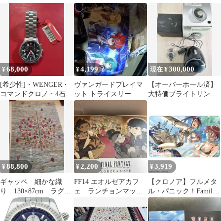
リガー サウンドトラ
ロノ 付属品完備★
ック
68,000
4,199
300,000
¥
¥
現在 ¥
[希少性]・WENGER・
ヴァンガードプレイマ
【オーバーホール済】
コマンドクロノ・4石腕
ット トライスリー
大特価ブライトリン
時計・7082X・青島・
グ クロノマットとウ
正規品
ォッチワインダーセッ
ト
88,800
2,200
3,919
¥
¥
¥
ギャッベ 細かな織
FF14 エオルゼアカフ
【クロノア】フルメタ
り 130×87cm ラグ
ェ ランチョンマッ
ル・パニック！Family
グレー ザクロの樹
ト クロノトリガー
デスクマット「フルメ
ロボ
タル・パニック！
Family」