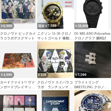
6,900
7,500
38,000
¥
現在 ¥
¥
クロノヴァ ビックカメ
ニクソン 51-30 クロノ
D1 MILANO Polycarbon
ラコラボデスクマット
マットゴールド 稼動品
クロノグラフ 腕時計
中古
4,000
320
7,500
¥
¥
¥
カードファイト!! ヴァ
クロノヴァ スイパラコ
ブライトリング
ンガードプレイマッ
ラボ ランチョンマッ
BREITLING クロノマ
ト クロノ＆クロノジ
ト
ット・エボリューショ
ェット・ドラゴン
ン コマ 駒