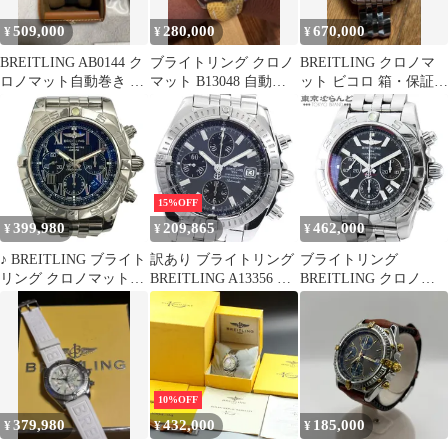
509,000
280,000
670,000
¥
¥
¥
BREITLING AB0144 ク
ブライトリング クロノ
BREITLING クロノマ
ロノマット自動巻き 30
マット B13048 自動巻
ット ビコロ 箱・保証
年記念モデル
クロノグラフ 90年代
書・余りコマ付 フルセ
ット
15%OFF
399,980
209,865
462,000
¥
¥
¥
♪ BREITLING ブライト
訳あり ブライトリング
ブライトリング
リング クロノマット44
BREITLING A13356 ク
BREITLING クロノマ
AB0110 クロノグラフ
ロノマット エボリュー
ット44 A011M24PA ブ
自動巻き 44mm メンズ
ション 自動巻き メンズ
ラック SS デイト クロ
腕時計
_896558
ノグラフ 箱・保証書付
腕時計 メンズ 自動巻
101882375
10%OFF
379,980
432,000
185,000
¥
¥
¥