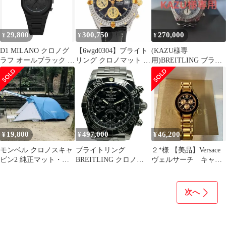
29,800
300,750
270,000
¥
¥
¥
D1 MILANO クロノグ
【6wgd0304】ブライト
(KAZU様専
ラフ オールブラック 腕
リング クロノマット ビ
用)BREITLING ブライ
時計 黒 マットブラック
コロ B13050.1 黒文字盤
トリング クロノマット
【中古】腕時計 メンズ
19,800
497,000
46,200
¥
¥
¥
モンベル クロノスキャ
ブライトリング
２*様 【美品】Versace
ビン2 純正マット・グ
BREITLING クロノマ
ヴェルサーチ キャラ
ランドシート付 箱あり
ット44 日本400本限定
クタークロノ 腕時計
AB01114K/BD88 ブラッ
ク ステンレススチール
次へ
自動巻き メンズ 腕時計