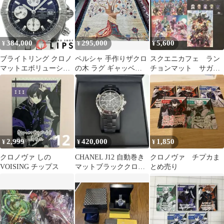
384,000
295,000
5,600
¥
¥
¥
ブライトリング クロノ
ペルシャ 手作りザクロ
スクエニカフェ ラン
マットエボリューショ
の木 ラグ ギャッベ
チョンマット サガ
ン A13356/A156B19PA
150cm X 206cm
クロノクロス ファイ
箱 保証書 SS メンズ時
ナルファンタジー
計 ブラック/シルバー
2,999
420,000
1,850
¥
¥
¥
クロノヴァ しの
CHANEL J12 自動巻き
クロノヴァ チプカま
VOISING チップス
マットブラッククロノ
とめ売り
グラフ メンズ腕時計
41ミリ