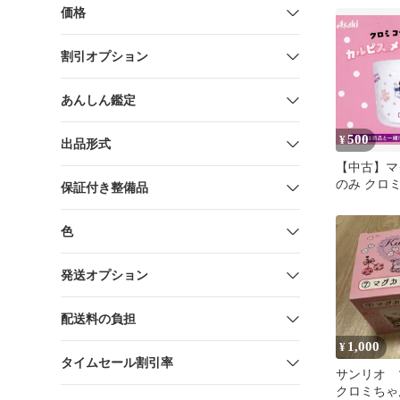
価格
割引オプション
あんしん鑑定
500
¥
出品形式
【中古】マ
のみ クロミ
保証付き整備品
付きカップ
ルピス」 
色
典
発送オプション
配送料の負担
1,000
¥
タイムセール割引率
サンリオ
クロミちゃ