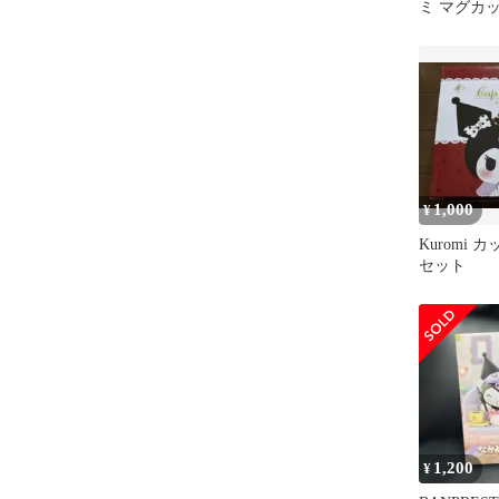
ミ マグカ
1,000
¥
Kuromi
セット
1,200
¥