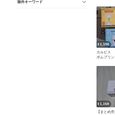
除外キーワード
1,590
¥
カルピス 
ポムプリン
付きカップ
1,160
¥
【まとめ売