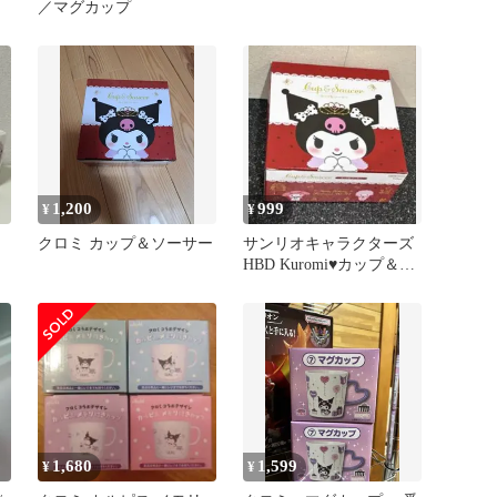
／マグカップ
れ
1,200
999
¥
¥
クロミ カップ＆ソーサー
サンリオキャラクターズ
HBD Kuromi♥カップ＆ソ
ーサー クロミ コップ
1,680
1,599
¥
¥