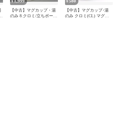
1,999
580
¥
¥
湯
【中古】マグカップ・湯
【中古】マグカップ･湯
ズ
のみ 8.クロミ/立ちポーズ
のみ クロミ(CL) マグカ
当
マグカップ 「サンリオ当
ップ 「サンリオキャラク
」
りくじ クロミ当りくじ」
ターズ」