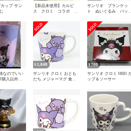
グカップ サン
【新品未使用】カルピ
サンリオ ブランケッ
じ
ス クロミ コラボ カ
ト ぬいぐるみ バッ
ップ 3種類
グ ポーチ カップ 
レート シナモン
1,848
700
¥
¥
価格なのでいい
サンリオ クロミ おとも
サンリオ クロミ HBD 
即購入以外コ
だち メジャーマグ 食器
ップ＆ソーサー
品！非売品！
コップ Sanrio
ブラ