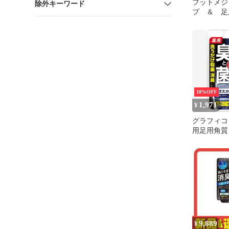
フットメジ
除外キーワード
プ ＆ 足
ミスト
10%OFF
1,971
¥
グラフィコ
用足用角質
石けん爽快ミ
鹸 60g
9,889
¥