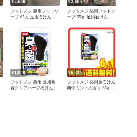
2,600
2,600
¥
¥
フットメジ 薬用フットソ
フットメジ 薬用フットソ
ープ 65ｇ 足用石けん 爽
ープ 65ｇ 足用石けん 爽
快ミントの香り 3点
快ミントの香り 3点
1,840
6,325
¥
¥
フットメジ 薬用 足用角
フットメジ 薬用足石けん
質クリアハーブ石けん 爽
爽快ミントの香り 65g 6
快ミント 65g
個セット まとめ売り