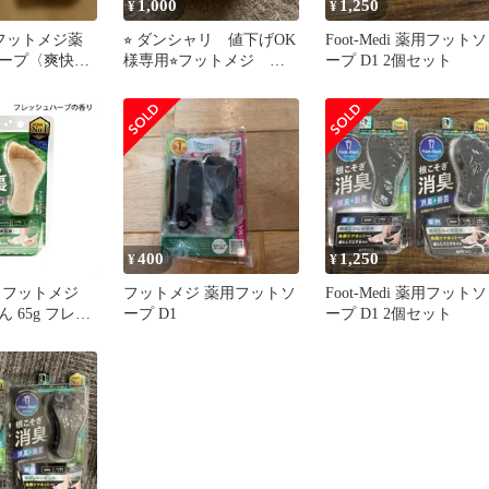
1,000
1,250
¥
¥
di フットメジ薬
⭐︎ ダンシャリ 値下げOK
Foot-Medi 薬用フットソ
ープ〈爽快ミ
様専用⭐︎フットメジ 薬
ープ D1 2個セット
〉 ネット付き
用石けん
400
1,250
¥
¥
 フットメジ
フットメジ 薬用フットソ
Foot-Medi 薬用フットソ
 65g フレッ
ープ D1
ープ D1 2個セット
の香り 医薬部
] メール便無料