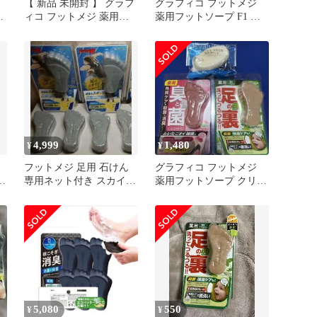
【 新品 未開封 】 グラフ
グラフィコ フットメジ
ミ
ィコ フットメジ 薬用フ
薬用フットソープ F1 フ
ットソープ E1 クリアロ
レッシュハーブ 65グラム
ーズ 65g 未使用 送料無料
x 1 角質ケア 清潔に保つ
ことをサポート 消臭 足
用スクラブ 足用石けん
4,999
1,480
¥
¥
フットメジ 足用 石けん
グラフィコ フットメジ
ー
専用ネット付き スカイブ
薬用フットソープ クリア
ルーミントの香り6個
ローズ 65g 2個セット
5,080
550
¥
¥