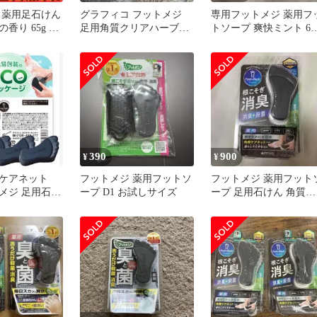
 薬用足石けん
グラフィコ フットメジ
専用フットメジ 薬用フ
香り 65g 10
足用角質クリアハーブ石
トソープ 爽快ミント 65
まとめ売り
けん 60g
グラフィコ 2点セット
390
900
¥
¥
質ケアネット
フットメジ 薬用フットソ
フットメジ 薬用フット
メジ 足用石け
ープ D1 お試しサイズ
ープ 足用石けん 角質ケ
 爽快ミント
アネット付き ミントの
り