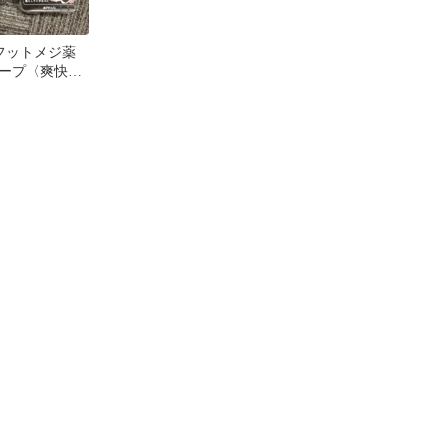
di フットメジ薬
ープ〈爽快ミ
〉 ネット付き