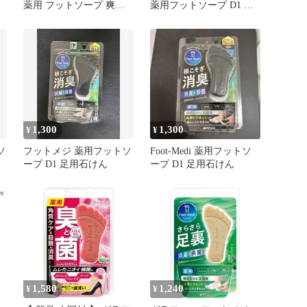
爽
薬用 フットソープ 爽快
薬用フットソープ D1 爽
角
ミント 65g×2個セット
快ミント 65グラム x 1 角
を
質ケア 清潔に保つことを
サポート 消臭 足用スク
ラブ 足用石けん
1,300
1,300
¥
¥
ソ
フットメジ 薬用フットソ
Foot-Medi 薬用フットソ
ープ D1 足用石けん
ープ D1 足用石けん
1,580
1,240
¥
¥