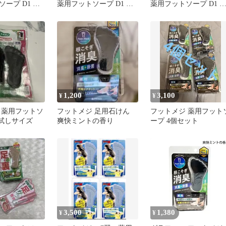
ープ D1 爽
薬用フットソープ D1 爽
薬用フットソープ D1 
グラム x 1 角
快ミント 65グラム x 1 角
快ミント 65グラム x 1 
潔に保つことを
質ケア 清潔に保つことを
質ケア 清潔に保つこと
消臭 足用スク
サポート 消臭 足用スク
サポート 消臭 足用スク
石けん
ラブ 足用石けん
ラブ 足用石けん
1,200
3,100
¥
¥
 薬用フットソ
フットメジ 足用石けん
フットメジ 薬用フット
お試しサイズ
爽快ミントの香り
ープ 4個セット
3,500
1,380
¥
¥