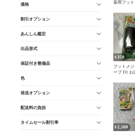
薬用フットソ
価格
快ミント 65
質ケア 清
割引オプション
サポート 
ラブ 足用
あんしん鑑定
出品形式
350
¥
保証付き整備品
フットメジ
ープ D1 
色
発送オプション
配送料の負担
タイムセール割引率
2,500
¥