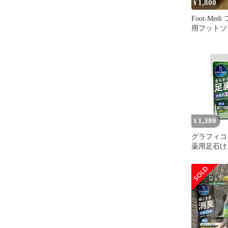
1,800
¥
Foot-Me
用フットソ
ントの香り
1,380
¥
グラフィコ
薬用足石けん
シュハーブ
外品[4767
[C][BP5]