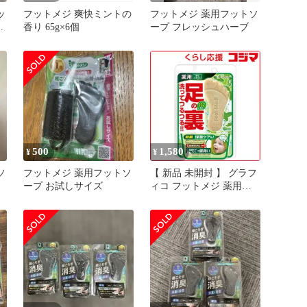
ッ
フットメジ 爽快ミントの
フットメジ 薬用フットソ
g
香り 65g×6個
ープ フレッシュハーブ
500
1,580
¥
¥
ソ
フットメジ 薬用フットソ
【 新品 未開封 】 グラフ
ープ お試しサイズ
ィコ フットメジ 薬用フ
香
ットソープ F1 フレッシ
ュハーブ 65g 未使用 送料
無料