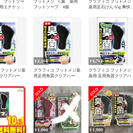
 フットソー
フットメジ C翼 薬用
グラフィコ フットメジ
用エチケット
フットソープ 4個
薬用足石けん 65g 爽快
ントの香り 医薬部外品
[4743] メール便無料[C]
[BP5]
2,160
4,762
¥
¥
 フットメジ薬
グラフィコ フットメジ薬
グラフィコ フットメジ
クリアハーブ
用足用角質クリアハーブ
薬用 足用角質クリアハ
ント 65g 石
石けん爽快ミント 65g 石
ブ石けん 爽快ミント ６
鹸 60g
０ｇ ×
1,000
1,900
¥
¥