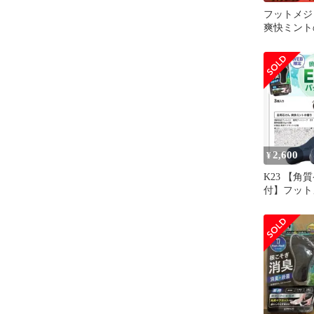
フットメジ
爽快ミントの
個セット 
2,600
¥
K23 【角
付】フット
ん 3個入り