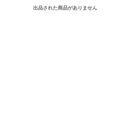
出品された商品がありません