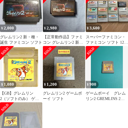
2,000
2,980
3,600
¥
¥
¥
グレムリン2 新・種・
【正常動作品】ファミ
スーパーファミコン・
誕生 ファミコン ソフト
コン グレムリン2 新種
ファミコン ソフト 12本
誕生 ソフトのみ
セット まとめ売りグレ
ムリン2など
1,080
1,200
900
¥
¥
¥
【GB】グレムリン
グレムリン2 ゲームボ
ゲームボーイ グレム
2（ソフトのみ） ゲー
ーイ ソフト
リン2 GREMLINS 2
ムボーイ
THE NEW BATCH