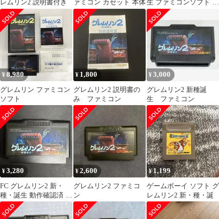
レムリン2 説明書付き
ァミコン カセット 本体
生 ファミコンソフト 動
作確認済み
8,980
1,800
3,000
¥
¥
¥
グレムリン ファミコン
グレムリン2 説明書の
グレムリン2 新種誕
ソフト
み ファミコン
生 ファミコン
3,280
2,600
1,199
¥
¥
¥
FC グレムリン2 新・
グレムリン2 ファミコ
ゲームボーイ ソフト グ
種・誕生 動作確認済 サ
ン
レムリン2 新・種・誕
ンソフト