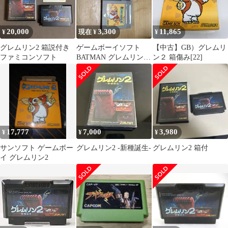
20,000
3,300
11,865
¥
現在 ¥
¥
グレムリン2 箱説付き
ゲームボーイソフト
【中古】GB）グレムリ
ファミコンソフト
BATMAN グレムリン2
ン２ 箱傷み[22]
2本セット
17,777
7,000
3,980
¥
¥
¥
サンソフト ゲームボー
グレムリン2 -新種誕生-
グレムリン2 箱付
イ グレムリン2