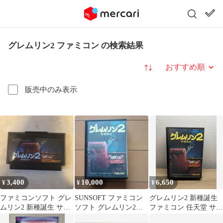
グレムリン2 ファミコン の検索結果
並び替え
販売中のみ表示
3,400
10,000
6,650
¥
¥
¥
ファミコンソフト グレ
SUNSOFT ファミコン
グレムリン2 新種誕生
ムリン2 新種誕生 サン
ソフト グレムリン2
ファミコン 任天堂 サン
ソフト
新・種・誕・生
ソフト レトロゲーム