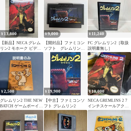
13,800
9,000
11,240
¥
¥
¥
【新品】NECA グレム
【開封品】ファミコン
FC グレムリン2［取扱
リン2 モホーク ビデオ
ソフト グレムリン
説明書無し］
ゲーム 7インチ フィギ
2【動作未確認、箱・説
ュア
欠品、経年臭等有】
2,500
19,900
10,000
¥
¥
¥
グレムリン2 THE NEW
【中古】ファミコンソ
NECA GREMLINS 2 7
BATCH ゲームボーイソ
フト グレムリン2
インチスケールアクシ
フト【説明書のみ】
ョンフィギュア 新品