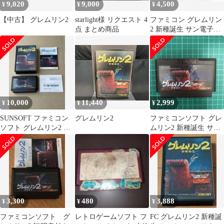
9,020
9,000
4,500
¥
¥
¥
【中古】 グレムリン2
starlight様 リクエスト 4
ファミコン グレムリン
点 まとめ商品
2 新種誕生 サン電子
SUNSOFT カセット 本
体のみ ノーチェックジ
ャンク品■
10,000
11,440
2,999
¥
¥
¥
SUNSOFT ファミコン
グレムリン2
ファミコンソフト グレ
ソフト グレムリン2 新
ムリン2 新種誕生 サン
種誕生
ソフト
3,300
480
3,888
¥
¥
¥
ファミコンソフト グ
レトロゲームソフト フ
FC グレムリン2 新種誕