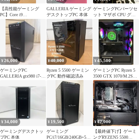
【高性能ゲーミング
GALLERIA ゲーミング
ゲーミングPCパーツセ
PC】Core i9
デスクトップPC 本体
ット マザボ CPU グラ
9900KF/RTX 3070Ti
ボ 電源 4点
26,000
40,000
45,500
¥
¥
¥
ゲーミングPC
Ryzen 5 5500 ゲーミン
ゲーミングPC Ryzen 5
GALLERIA gtx980 i7-
グPC 動作確認済み
3500 GTX 1070/M.2SSD
4790k
登載機！
34,000
19,500
42,000
¥
¥
¥
ゲーミングデスクトッ
ゲーミング
【最終値下げ】ゲーミ
プPC 本体
PC/i7/16GB/240GB+500
ングRYZEN5 5500