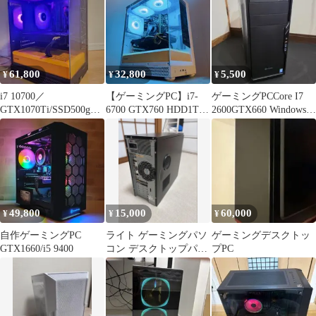
61,800
32,800
5,500
¥
¥
¥
i7 10700／
【ゲーミングPC】i7-
ゲーミングPCCore I7
GTX1070Ti/SSD500gb
6700 GTX760 HDD1TB
2600GTX660 Windows10
自作ゲーミングPC
16G 新品ケース
home
49,800
15,000
60,000
¥
¥
¥
自作ゲーミングPC
ライト ゲーミングパソ
ゲーミングデスクトッ
GTX1660/i5 9400
コン デスクトップパソ
プPC
コン PC