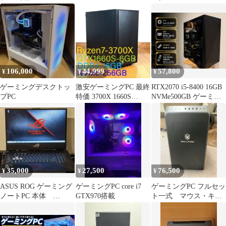
GB/GTX670
rx5700xt
106,000
44,999
57,800
¥
¥
¥
ゲーミングデスクトッ
激安ゲーミングPC 最終
RTX2070 i5-8400 16GB
プPC
特価 3700X 1660S
NVMe500GB ゲーミン
NVMe Wi-Fi
グPC
35,000
27,500
76,500
¥
¥
¥
ASUS ROG ゲーミング
ゲーミングPC core i7
ゲーミングPC フルセッ
ノートPC 本体
GTX970搭載
ト一式 マウス・キー
gtx1070
ボードなど新品の付属
品付き