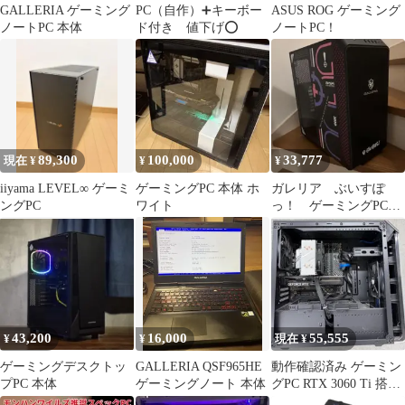
GALLERIA ゲーミング
PC（自作）➕キーボー
ASUS ROG ゲーミング
ノートPC 本体
ド付き 値下げ⭕️
ノートPC！
89,300
100,000
33,777
現在 ¥
¥
¥
iiyama LEVEL∞ ゲーミ
ゲーミングPC 本体 ホ
ガレリア ぶいすぽ
ングPC
ワイト
っ！ ゲーミングPCサ
イドパネル PCケース
vtuber
43,200
16,000
55,555
¥
¥
現在 ¥
ゲーミングデスクトッ
GALLERIA QSF965HE
動作確認済み ゲーミン
プPC 本体
ゲーミングノート 本体
グPC RTX 3060 Ti 搭載
ID:2B17