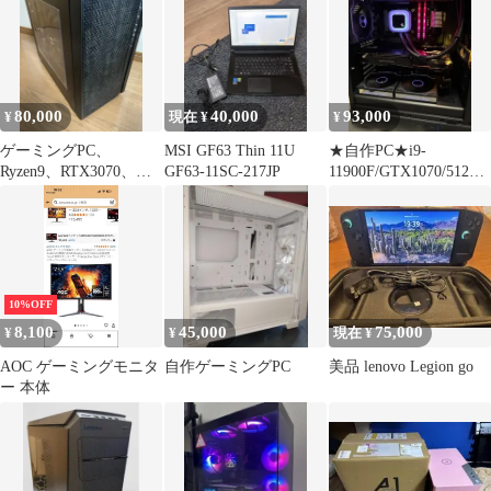
80,000
40,000
93,000
¥
現在 ¥
¥
ゲーミングPC、
MSI GF63 Thin 11U
★自作PC★i9-
Ryzen9、RTX3070、
GF63-11SC-217JP
11900F/GTX1070/512GN
m.2ssd1TB
VMe/Mem32GB
10%OFF
8,100
45,000
75,000
¥
¥
現在 ¥
AOC ゲーミングモニタ
自作ゲーミングPC
美品 lenovo Legion go
ー 本体