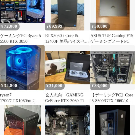
72,000
69,999
59,800
¥
¥
¥
ゲーミングPC Ryzen 5
RTX3050 / Core i5
ASUS TUF Gaming F15
5500 RTX 3050
12400F 美品ハイスペッ
ゲーミングノートPC
クゲーミングPC
32,800
31,000
33,000
¥
¥
¥
ryzen7
玄人志向 GAMING
【ゲーミングPC】Core
1700/GTX1060/m.2
GeForce RTX 3060 Ti
i5-8500/GTX 1660/メモ
256gb 訳ありゲーミン
リ16GB
グPC