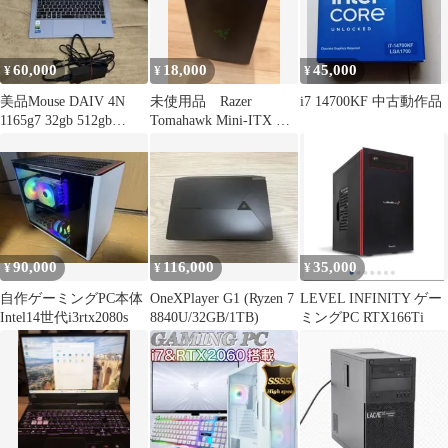
60,000
18,000
45,000
¥
¥
¥
美品Mouse DAIV 4N
未使用品 Razer
i7 14700KF 中古動作品
1165g7 32gb 512gb
Tomahawk Mini-ITX ゲ
1650ti
ーミング PCケース
90,000
116,000
35,000
¥
¥
¥
自作ゲーミングPC本体
OneXPlayer G1 (Ryzen 7
LEVEL INFINITY ゲー
Intel14世代i3rtx2080s
8840U/32GB/1TB)
ミングPC RTX166Ti