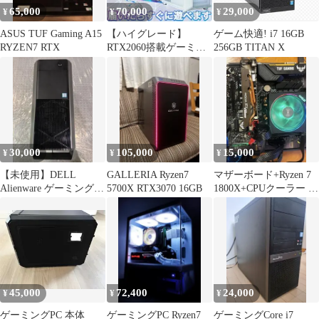
65,000
70,000
29,000
¥
¥
¥
ASUS TUF Gaming A15
【ハイグレード】
ゲーム快適! i7 16GB
RYZEN7 RTX
RTX2060搭載ゲーミン
256GB TITAN X
グPCフルセットホワイ
ト
30,000
105,000
15,000
¥
¥
¥
【未使用】DELL
GALLERIA Ryzen7
マザーボード+Ryzen 7
Alienware ゲーミングデ
5700X RTX3070 16GB
1800X+CPUクーラー 3
スクトップPC 本体
点セット動作確認済み
45,000
72,400
24,000
¥
¥
¥
ゲーミングPC 本体
ゲーミングPC Ryzen7
ゲーミングCore i7