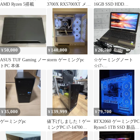
AMD Ryzen 5搭載
3700X RX5700XT メモ
16GB SSD HDD
リ16G
GTX1050TiWin11
50,000
140,000
26,700
¥
¥
¥
ASUS TUF Gaming ノー
storm ゲーミングpc
☆ゲーミングノート
トPC 本体
☆i7-
7500U☆Windows11☆94
0MX☆1TB☆
35,000
139,999
79,700
¥
¥
¥
ゲーミングpc
値下げしました！ゲー
RTX2060 ゲーミングPC
ミングPC i7-14700
Ryzen5 1TB SSD 新品ケ
RTX3070Ti 32GB
ース