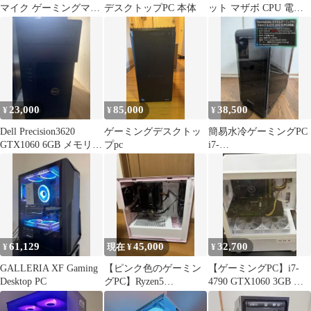
マイク ゲーミングマイ
デスクトップPC 本体
ット マザボ CPU 電源 3
ク PC/卓上マイク RGB
点
ライティング 単一指向
性 ノイズ低減 ワンタッ
チミュート 7RGBライ
ティングモード
YouTube用/生通信・ゲ
ーム実況用/Skype/LINE
23,000
85,000
38,500
¥
¥
¥
生放送 USB マ
75025679
Dell Precision3620
ゲーミングデスクトッ
簡易水冷ゲーミングPC
GTX1060 6GB メモリ
プpc
i7-
16GB
7700K/GTX1660Super/1
6GB
61,129
45,000
32,700
¥
現在 ¥
¥
GALLERIA XF Gaming
【ピンク色のゲーミン
【ゲーミングPC】i7-
Desktop PC
グPC】Ryzen5
4790 GTX1060 3GB メ
3500X/RTX2060
モリ16GB