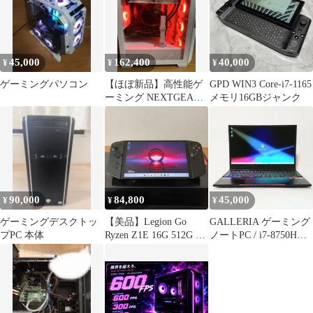
45,000
162,400
40,000
¥
¥
¥
ゲーミングパソコン
【ほぼ新品】高性能ゲ
GPD WIN3 Core-i7-1165
ーミング NEXTGEAR
メモリ16GBジャンク
値下げ〇
90,000
84,800
45,000
¥
¥
¥
ゲーミングデスクトッ
【美品】Legion Go
GALLERIA ゲーミング
プPC 本体
Ryzen Z1E 16G 512G 完
ノートPC / i7-8750H
備
GTX1060