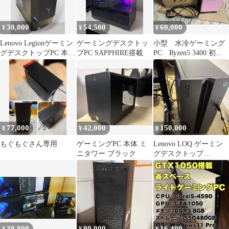
30,000
54,500
60,000
¥
¥
¥
Lenovo Legionゲーミン
ゲーミングデスクトッ
小型 水冷ゲーミング
グデスクトップPC 本体
プPC SAPPHIRE搭載
PC Ryzen5 3400 初期
i7 Blu-ray
化済み
77,000
42,000
150,000
¥
¥
¥
もぐもぐさん専用
ゲーミングPC 本体 ミ
Lenovo LOQ ゲーミン
ニタワー ブラック
グデスクトップ
CoreUltra 7 255HX
39,800
90,000
16,400