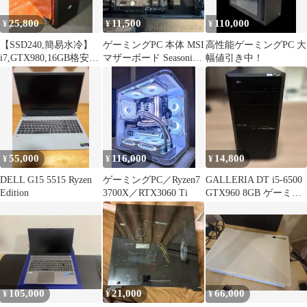
25,800
11,500
110,000
¥
¥
¥
【SSD240,簡易水冷】
ゲーミングPC 本体 MSI
高性能ゲーミングPC 大
i7,GTX980,16GB格安自
マザーボード Seasonic
幅値引き中！
作PC
電源搭載
55,000
116,000
14,800
¥
¥
¥
DELL G15 5515 Ryzen
ゲーミングPC／Ryzen7
GALLERIA DT i5-6500
Edition
3700X／RTX3060 Ti
GTX960 8GB ゲーミン
グPC
105,000
21,000
66,000
¥
¥
¥