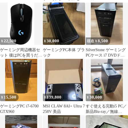
6700/24GB/SSD1TB/Win
ト i7 6700 GTX1060
GTX960
10
22,500
30,000
8,500
¥
¥
現在 ¥
ゲーミング周辺機器セ
ゲーミングPC本体 ブラ
SilverStone ゲーミング
ット 後はPCを買うだ
ック
PCケース i7 DVDドラ
け‼️ 格安 おまけつき‼️
イブ搭載
全品箱付き
15,500
139,800
30,000
¥
¥
¥
ゲーミングPC i7-6700
MSI CLAW 8AI+ Ultra 7
すぐ使える完動i5 PC／
GTX960
258V 美品
新品Blu-ray／無線
LAN（Wi-Fi）対応