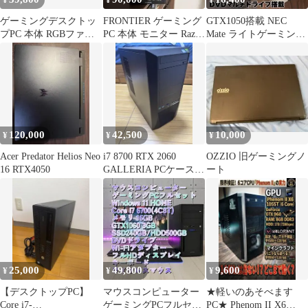
¥
¥
¥
ゲーミングデスクトッ
FRONTIER ゲーミング
GTX1050搭載 NEC
プPC 本体 RGBファン
PC 本体 モニター Razer
Mate ライトゲーミング
搭載
キーボードセット
PC
120,000
42,500
10,000
¥
¥
¥
Acer Predator Helios Neo
i7 8700 RTX 2060
OZZIO 旧ゲーミングノ
16 RTX4050
GALLERIA PCケース
ート
650W電源搭載
25,000
49,800
9,600
¥
¥
¥
【デスクトップPC】
マウスコンピューター
★軽いのあそべます
Core i7-
ゲーミングPCフルセッ
PC★ Phenom II X6