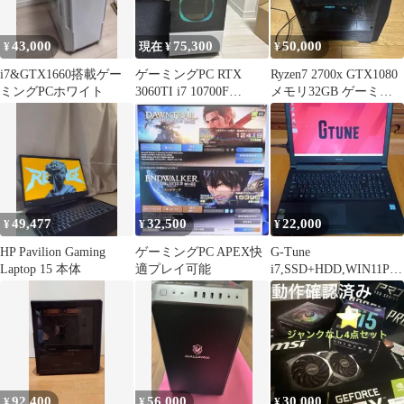
43,000
75,300
50,000
¥
現在 ¥
¥
i7&GTX1660搭載ゲー
ゲーミングPC RTX
Ryzen7 2700x GTX1080
ミングPCホワイト
3060TI i7 10700F
メモリ32GB ゲーミン
RAM32GB
グPC
49,477
32,500
22,000
¥
¥
¥
HP Pavilion Gaming
ゲーミングPC APEX快
G-Tune
Laptop 15 本体
適プレイ可能
i7,SSD+HDD,WIN11PR
O FHD,BD
92,400
56,000
30,000
¥
¥
¥