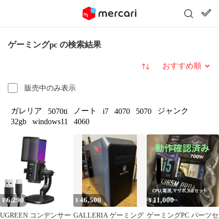
ゲーミングpc の検索結果
並び替え
販売中のみ表示
ガレリア
ノート
ジャンク
5070ti
i7
4070
5070
32gb
windows11
4060
6,290
46,500
11,000
¥
¥
¥
UGREEN コンデンサー
GALLERIA ゲーミング
ゲーミングPC パーツセ