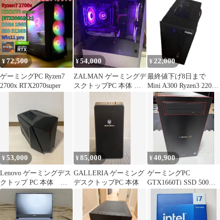
72,500
54,000
22,000
¥
¥
¥
ゲーミングPC Ryzen7
ZALMAN ゲーミングデ
最終値下げ8日まで
2700x RTX2070super
スクトップPC 本体 ホ
Mini A300 Ryzen3 2200G
ワイト。
16GBメモリ
53,000
85,000
40,900
¥
¥
¥
Lenovo ゲーミングデス
GALLERIA ゲーミング
ゲーミングPC
クトップ PC 本体
デスクトップPC 本体
GTX1660Ti SSD 500GB
【動作確認済】
メモリ16GB