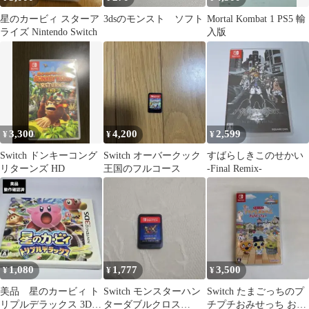
星のカービィ スターア
3dsのモンスト ソフト
Mortal Kombat 1 PS5 輸
ライズ Nintendo Switch
入版
3,300
4,200
2,599
¥
¥
¥
Switch ドンキーコング
Switch オーバークック
すばらしきこのせかい
リターンズ HD
王国のフルコース
-Final Remix-
1,080
1,777
3,500
¥
¥
¥
美品 星のカービィ ト
Switch モンスターハン
Switch たまごっちのプ
リプルデラックス 3DS
ターダブルクロス
チプチおみせっち おま