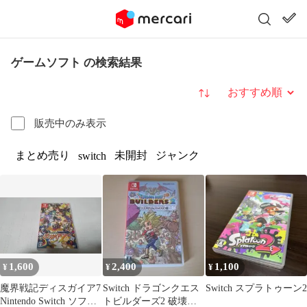
ゲームソフト の検索結果
並び替え
販売中のみ表示
まとめ売り
未開封
ジャンク
switch
1,600
2,400
1,100
¥
¥
¥
魔界戦記ディスガイア7
Switch ドラゴンクエス
Switch スプラトゥーン2
Nintendo Switch ソフト
トビルダーズ2 破壊神