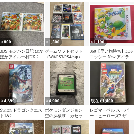
完品
Nintendo Switch …
ちど～さま!
800
1,500
1,100
¥
¥
¥
3DS モンハン日記 ぽか
ゲームソフトセット
360【早い物勝ち】3DS
ぽかアイルー村DX 2本
（Wii/PS3/PS4/psp）
ヨッシー New アイラン
セット ジャンク 説
ド
明書欠品
4,399
4,900
1,400
¥
¥
現在 ¥
Switch ドラゴンクエス
ポケモンダンジョン
レゴマーベル スーパ
ト1&2
空の探検隊 カセット
ー・ヒーローズ2 ザ・
のみ
ゲーム Nintendo Switc…