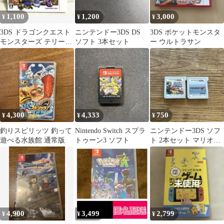
1,100
1,200
3,000
¥
¥
¥
3DS ドラゴンクエスト
ニンテンドー3DS DS
3DS ポケットモンスタ
モンスターズ テリーの
ソフト 3本セット
ー ウルトラサン
ワンダーランド3D
4,300
4,333
750
¥
¥
¥
釣りスピリッツ 釣って
Nintendo Switch スプラ
ニンテンドー3DS ソフ
遊べる水族館 通常版
トゥーン3 ソフト
ト 2本セット マリオカ
ート7 大乱闘スマッシ
ュブラザー
4,900
3,499
2,799
¥
¥
¥