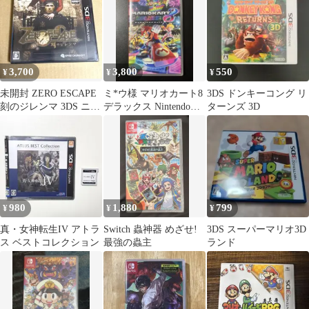
3,700
3,800
550
¥
¥
¥
未開封 ZERO ESCAPE
ミ*ウ様 マリオカート8
3DS ドンキーコング リ
刻のジレンマ 3DS ニン
デラックス Nintendo
ターンズ 3D
テンドー
Switch ソフト
980
1,880
799
¥
¥
¥
真・女神転生IV アトラ
Switch 蟲神器 めざせ!
3DS スーパーマリオ3D
ス ベストコレクション
最強の蟲主
ランド