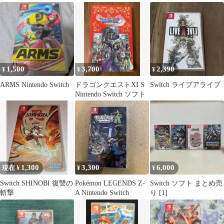
ハガキ付き
シドーとからっぽの島
1,500
3,700
2,390
¥
¥
¥
ARMS Nintendo Switch
ドラゴンクエストXI S
Switch ライブアライブ
Nintendo Switch ソフト
1,300
3,300
6,000
現在 ¥
¥
¥
Switch SHINOBI 復讐の
Pokémon LEGENDS Z-
Switch ソフト まとめ売
斬撃
A Nintendo Switch
り [1]