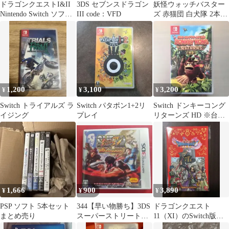
ドラゴンクエストI&II
3DS セブンスドラゴン
妖怪ウォッチバスター
Nintendo Switch ソフ
III code：VFD
ズ 赤猫団 白犬隊 2本セ
ト 動作確認済み
ット 3DS
1,200
3,100
3,200
¥
¥
¥
Switch トライアルズ ラ
Switch パタポン1+2リ
Switch ドンキーコング
イジング
プレイ
リターンズ HD ※台風
13号の影響で発送遅れ
ます
1,666
900
3,890
¥
¥
¥
PSP ソフト 5本セット
344【早い物勝ち】3DS
ドラゴンクエスト
まとめ売り
スーパーストリートフ
11（XI）のSwitch版
ァイターIV 3D
『S』