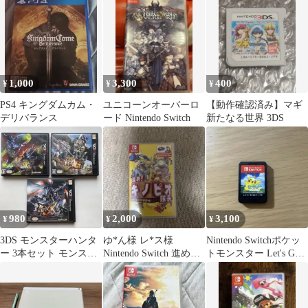
1,000
3,300
400
¥
¥
¥
PS4 キングダムカム・
ユニコーンオーバーロ
【動作確認済み】マギ
デリバランス
ード Nintendo Switch
新たなる世界 3DS
980
2,000
3,100
¥
¥
¥
3DS モンスターハンタ
ゆ*ん様 レ*ス様
Nintendo Switchポケッ
ー 3本セット モンスタ
Nintendo Switch 進め！
トモンスター Let's Go!
ーハンターダブルクロ
キノピオ隊長
ピカチュウ
ス