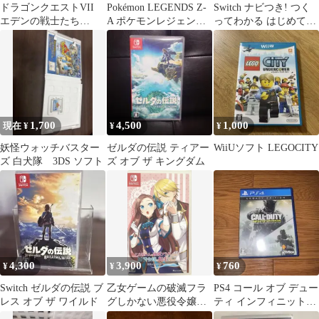
ドラゴンクエストVII
Pokémon LEGENDS Z-
Switch ナビつき! つく
エデンの戦士たち
A ポケモンレジェンズ
ってわかる はじめてゲ
Nintendo Switch
ZA ソフト
ームプログラミング
1,700
4,500
1,000
現在 ¥
¥
¥
妖怪ウォッチバスター
ゼルダの伝説 ティアー
WiiUソフト LEGOCITY
ズ 白犬隊 3DS ソフト
ズ オブ ザ キングダム
4,300
3,900
760
¥
¥
¥
Switch ゼルダの伝説 ブ
乙女ゲームの破滅フラ
PS4 コール オブ デュー
レス オブ ザ ワイルド
グしかない悪役令嬢に
ティ インフィニット・
転生してしまった…
ウォーフェア CODIW