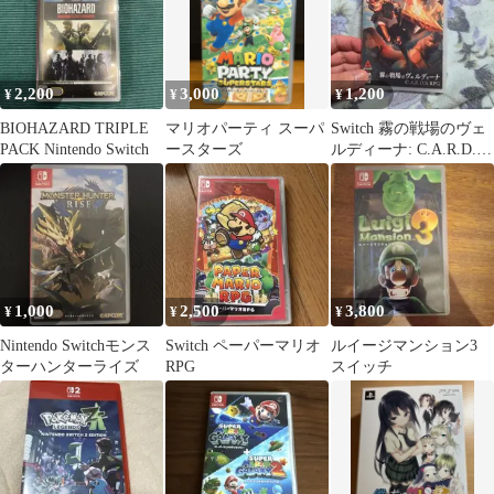
2,200
3,000
1,200
¥
¥
¥
BIOHAZARD TRIPLE
マリオパーティ スーパ
Switch 霧の戦場のヴェ
PACK Nintendo Switch
ースターズ
ルディーナ: C.A.R.D.S.
RPG
1,000
2,500
3,800
¥
¥
¥
Nintendo Switchモンス
Switch ペーパーマリオ
ルイージマンション3
ターハンターライズ
RPG
スイッチ