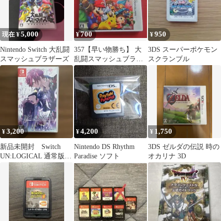
5,000
700
950
現在 ¥
¥
¥
Nintendo Switch 大乱闘
357【早い物勝ち】 大
3DS スーパーポケモン
スマッシュブラザーズ
乱闘スマッシュブラザ
スクランブル
ーズ for ニンテンドー
3DS
3,200
4,200
1,750
¥
¥
¥
新品未開封 Switch
Nintendo DS Rhythm
3DS ゼルダの伝説 時の
UN:LOGICAL 通常版
Paradise ソフト
オカリナ 3D
アンロジカル