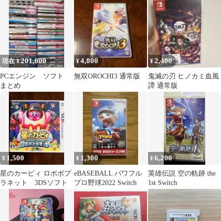
201,000
4,800
2,400
現在 ¥
¥
¥
PCエンジン ソフト
無双OROCHI3 通常版
鬼滅の刃 ヒノカミ血風
まとめ
譚 通常版
1,500
1,300
6,200
¥
¥
¥
星のカービィ ロボボプ
eBASEBALL パワフル
英雄伝説 空の軌跡 the
ラネット 3DSソフト
プロ野球2022 Switch
1st Switch