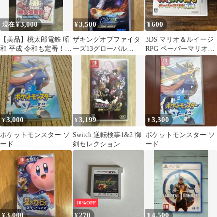
3,000
3,500
600
現在 ¥
¥
¥
【美品】桃太郎電鉄 昭
ザキングオブファイタ
3DS マリオ＆ルイージ
和 平成 令和も定番！
ーズ13グローバル
RPG ペーパーマリオ
Nintendo Switch
MATCH
MIX たま。様
3,000
3,199
3,300
¥
¥
¥
ポケットモンスター ソ
Switch 逆転検事1&2 御
ポケットモンスター ソ
ード
剣セレクション
ード
10%OFF
3,000
270
4,500
¥
¥
¥