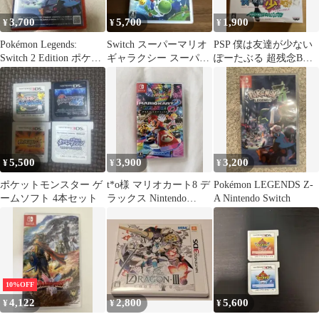
3,700
5,700
1,900
¥
¥
¥
Pokémon Legends:
Switch スーパーマリオ
PSP 僕は友達が少ない
Switch 2 Edition ポケモ
ギャラクシー スーパー
ぽーたぶる 超残念BOX
ンza
マリオギャラクシー2
付属品完品
5,500
3,900
3,200
¥
¥
¥
ポケットモンスター ゲ
t*o様 マリオカート8 デ
Pokémon LEGENDS Z-
ームソフト 4本セット
ラックス Nintendo
A Nintendo Switch
Switch
10%OFF
4,122
2,800
5,600
¥
¥
¥