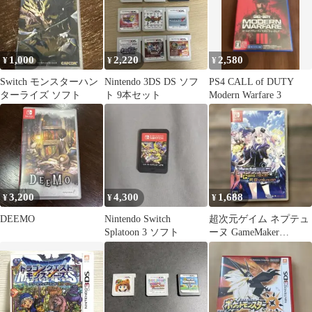
1,000
2,220
2,580
¥
¥
¥
Switch モンスターハン
Nintendo 3DS DS ソフ
PS4 CALL of DUTY
ターライズ ソフト
ト 9本セット
Modern Warfare 3
3,200
4,300
1,688
¥
¥
¥
DEEMO
Nintendo Switch
超次元ゲイム ネプテュ
Splatoon 3 ソフト
ーヌ GameMaker
R:Evolution 通常版