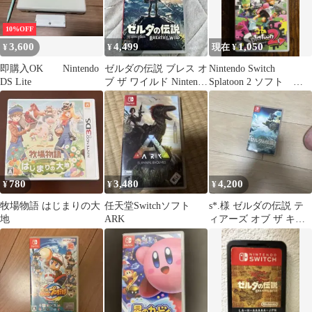
10%OFF
3,600
4,499
1,050
¥
¥
現在 ¥
即購入OK Nintendo
ゼルダの伝説 ブレス オ
Nintendo Switch
DS Lite
ブ ザ ワイルド Nintendo
Splatoon 2 ソフト ス
Switch
プラトゥーン2
780
3,480
4,200
¥
¥
¥
牧場物語 はじまりの大
任天堂Switchソフト
s*.様 ゼルダの伝説 テ
地
ARK
ィアーズ オブ ザ キン
グダム Switch