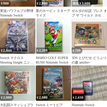
900
2,800
3,600
¥
¥
現在 ¥
実況パワフルプロ野球
星のカービィ スターア
ゼルダの伝説 ブレス オ
Nintendo Switch
ライズ
ブ ザ ワイルド カセッ
トのみ
2,444
2,299
799
¥
¥
¥
Switch マクロス
MARIO GOLF SUPER
3DS とびだせ どうぶつ
Shooting Insight ニンテ
RUSH Nintendo Switch
の森 amiibo+
ンドースイッチ
10%OFF
2,000
2,800
2,430
¥
¥
¥
大乱闘スマッシュブラ
Switch ミートピア
Nintendo Switch