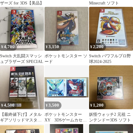
ザーズ for 3DS【美品】
Minecraft ソフト
4,700
3,150
2,200
¥
¥
¥
Switch 大乱闘スマッシ
ポケットモンスター ソ
Switch パワフルプロ野
ュブラザーズ SPECIAL
ード
球2024-2025
4,500
3,500
1,200
¥
¥
¥
【最終値下げ】メタル
ポケットモンスター
妖怪ウォッチ2 元祖 ニ
ギアソリッドマスター
XY 3DSゲームカセッ
ンテンドー3DS ソフト
コレクション
ト パッケージ付き