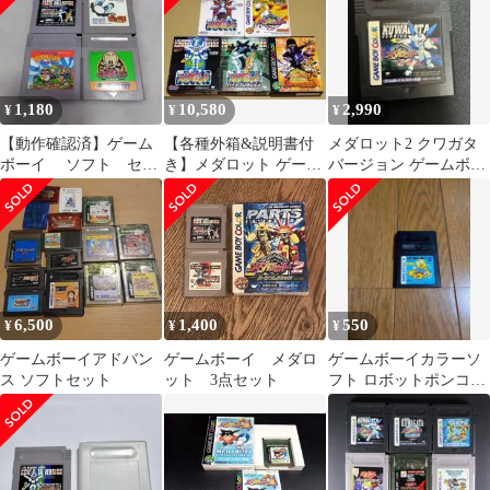
1,180
10,580
2,990
¥
¥
¥
【動作確認済】ゲーム
【各種外箱&説明書付
メダロット2 クワガタ
ボーイ ソフト セッ
き】メダロット ゲーム
バージョン ゲームボー
ト ①
ボーイ 5点セット GB
イカラー ソフト
6,500
1,400
550
¥
¥
¥
ゲームボーイアドバン
ゲームボーイ メダロ
ゲームボーイカラーソ
ス ソフトセット
ット 3点セット
フト ロボットポンコッ
ツ スターバージョン ソ
フトのみ