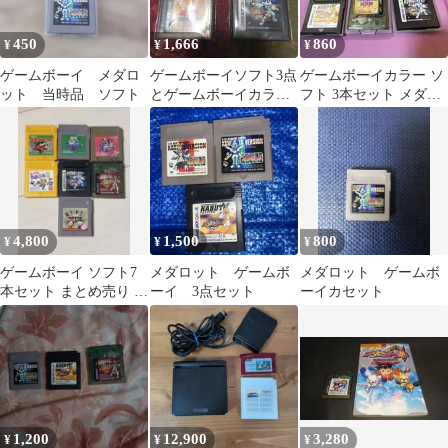
450
1,666
860
¥
¥
¥
ゲームボーイ メダロ
ゲームボーイソフト3点
ゲームボーイカラー ソ
ット 当時品 ソフト
とゲームボーイカラー
フト 3本セット メダロ
専用1点☆全てジャンク
ット 遊戯王
品
4,800
1,500
800
¥
¥
¥
ゲームボーイ ソフト7
メダロット ゲームボ
メダロット ゲームボ
本セット まとめ売り ポ
ーイ 3点セット
ーイカセット
ケモン 緑 赤 メダロッ
ト 他
1,200
12,900
3,280
¥
¥
¥