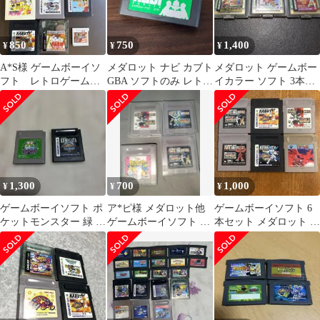
850
750
1,400
¥
¥
¥
A*S様 ゲームボーイソ
メダロット ナビ カブト
メダロット ゲームボー
フト レトロゲーム
GBA ソフトのみ レトロ
イカラー ソフト 3本セ
ゲームボーイカラー
ゲーム a0218
ット
3DSカセット
1,300
700
1,000
¥
¥
¥
ゲームボーイソフト ポ
ア*ピ様 メダロット他
ゲームボーイソフト 6
ケットモンスター 緑 メ
ゲームボーイソフト 4
本セット メダロット テ
ダロットカードロボト
本セット
トリス
ル2本セット