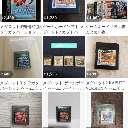
2,400
1,280
1,000
¥
¥
¥
メダロット4初回限定版
ゲームボーイソフト メ
ゲームボーイ『説明書
クワガタバージョン ゲ
ダロット2 カブトバー
まとめ15点』
ームボーイカラー専用
ジョン
600
1,555
499
¥
¥
¥
メダロット3 クワガタ
メダロット ゲームボー
メダロット2 KABUTO
バージョン ゲームボー
イ ゲームボーイカラー
VERSION ゲームボー
イカラー専用
カセット 4点セット
イ GB