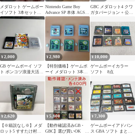
メダロット ゲームボー
Nintendo Game Boy
GBC メダロット4 クワ
イソフト 3本セット
Advance SP 本体 AGS-
ガタバージョン + 公式
起動確認済み
001
攻略ガイド(攻略本)
2,000
2,980
10,000
¥
¥
¥
GB ゲームボーイ ソフ
【特別価格】ゲームボ
ゲームボーイカラー
ト ポンコツ浪漫大活
ーイ メダロット 3本セ
ソフト 8点
劇 動作未確認
ット
2,620
5,800
7,300
¥
¥
¥
【※箱説なし※】メダ
【動作確認済みGB・
ゲームボーイアドバン
ロット5 すすたけ村の
GBC】選び買いOK １
ス GBA ソフト まとめ