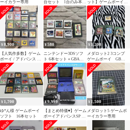
ーイカラー専用
台セット 1台のみ本体
ット】ゲームボーイカ
動作確認済 ソフト7本
ラー ボンバーマンクエ
つき
スト ドラゴンクエスト
モンスターズ テリーの
ワンダーランド マルタ
のふしぎな鍵 イルの冒
険 メダロット3 クワガ
タバージョン ポケモン
8,900
580
1,200
¥
¥
¥
カード 遊戯王4 任天堂
ニンテンドー GBC
【人気作多数】ゲーム
ニンテンドー3DSソフ
メダロット2 3コンプ
ボーイ / アドバンス ソ
ト 6本セット＋GBAソ
ゲームボーイ GB
フト 20本セット まとめ
フト モンハン メダロッ
GBC
売り
ト 妖怪
1,700
9,999
1,500
¥
¥
¥
ゆ*ん様 ゲームボーイ
【まとめ特価♥】ゲーム
メダロット5 ゲームボ
ソフト 16本セット
ボーイアドバンスSP 本
ーイカラー専用
体(ACアダプター付) ソ
フト7本