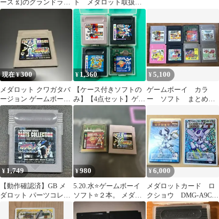
ース 幻のグランドライ
ト メダロット取扱説
ン冒険記 ソフトまと
明書付き メダロット2
め売り
まとめ売り
300
1,360
5,100
現在 ¥
¥
¥
メダロット クワガタバ
【ケース付きソフトの
ゲームボーイ カラ
ージョン ゲームボーイ
み】【4点セット】ゲー
ー ソフト まとめ売
【動作未確認】
ムボーイ メダロット カ
り メダロット カービ
ブトバージョン ゲーム
ィ たまごっち 他
ボーイカラー メダロッ
ト2 クワガタバージョ
ン メダロット2 パーツ
コレクション メダロッ
ト3 クワガタバージョ
1,749
980
6,000
¥
¥
¥
ン GB GBC
【動作確認済】GB メ
5.20.水⭐️ゲームボーイ
メダロットカード ロ
ダロット パーツコレク
ソフト⭐️２本。 メダロ
クショウ DMG-A9CJ-
ション ソフトのみ ゲー
ット・メダロット3
JPN 非売品 レア+ノー
ムボーイ
マル