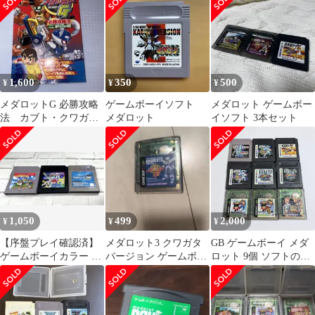
ンスターズ 1・2,ポケッ
トプロ野球,爆転シュー
トベイブレード,シャー
マンキング,ワンピース
幻のグランドライン冒
険記,メダロットカード
1,600
350
500
¥
¥
¥
ロボトル,仙界異聞録準
提大戦)等
メダロットG 必勝攻略
ゲームボーイソフト
メダロット ゲームボー
法 カブト・クワガタ
メダロット
イソフト 3本セット
両バージョン対応
1,050
499
2,000
¥
¥
¥
【序盤プレイ確認済】
メダロット3 クワガタ
GB ゲームボーイ メダ
ゲームボーイカラー ソ
バージョン ゲームボー
ロット 9個 ソフトのみ
フト 3本セット ワリオ
イカラー専用
まとめ セット 動作未確
ランド3 他
認 ジャンク品 6100231