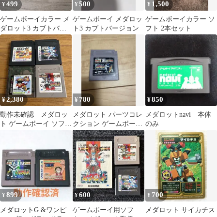
499
500
1,500
¥
¥
¥
ゲームボーイカラー メ
ゲームボーイ メダロッ
ゲームボーイカラー ソ
ダロット3 カブトバー
ト3 カブトバージョン
フト 2本セット
ジョン
2,380
780
850
¥
¥
¥
動作未確認 メダロッ
メダロット パーツコレ
メダロットnavi 本体
ト ゲームボーイ ソフト
クション ゲームボーイ
のみ
4本セット
ソフト
899
600
700
¥
¥
¥
メダロットG &ワンピ
ゲームボーイ用ソフ
メダロット サイカチス