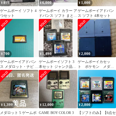
899
6,000
1,000
¥
¥
¥
ゲームボーイ ソフト 4
ゲームボーイ カラー ア
ゲームボーイアドバン
つセット
ドバンス ソフト まとめ
ス ソフト 4本セット
売り ジャンク
700
1,499
2,000
¥
¥
¥
ゲームボーイアドバン
ゲームボーイソフト 3
ゲームボーイカセッ
ス メダロット・ナビ ク
本セット ジャンク品扱
ト ポケモン メダロ
ワガタバージョン
い
ット2
1,399
12,000
2,800
¥
¥
¥
メダロット 5 ゲームボ
GAME BOY COLOR 3
【ソフトのみ】【6点セ