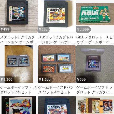
499
350
3,000
¥
¥
¥
メダロット2 クワガタ
メダロット2 カブトバ
GBA メダロット・ナビ
バージョン ゲームボー
ージョン ゲームボーイ
カブト ゲームボーイア
イカラー
カラー 12g
ドバンス
1,500
1,500
600
¥
¥
¥
ゲームボーイソフト メ
ゲームボーイアドバン
ゲームボーイソフト メ
ダロット 2本セット
ス ソフト 4本セット
ダロット クワガタバー
ジョン