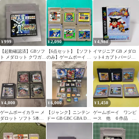
転校生 クワガタ
個400円 他のページと
売り 20本 売り セット
同梱OK
999
2,090
4,980
¥
¥
¥
【起動確認済】GBソフ
【6点セット】【ソフト
イマジニア GB メダロ
ト メダロット クワガタ
のみ】ゲームボーイ メ
ット4 カブトバージョ
バージョン ゲームボー
ダロット カブトバージ
ン 初回版 メダロット・
イ ケース付
ョン からくり剣豪伝ム
オフィシャルカードゲ
サシロード ミニ四駆
ーム用 限定ホログラム
GB Let's&Go!! ナムコク
カード1枚+スペシャル
ラシック Jリーグ ウイ
カード1枚 付き サイカ
ニングゴール モトクロ
チス カネハチ ゲームボ
スマニアックス GB
ーイ
4,000
6,000
1,450
¥
¥
¥
ゲームボーイカラー メ
【ジャンク】ニンテン
ゲームボーイ ワンピ
ダロット ソフト 5本セ
ドー GB GBC GBA DS
ース 他 ６作品 ソ
ット
ソフト まとめ
フトのみ ６本 動作
品