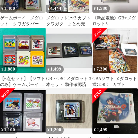
1,400
4,444
1,580
¥
¥
¥
ゲームボーイ メダロ
メダロット1〜3 カブト
《新品電池》GB⭐メダ
ット クワガタバージ
クワガタ まとめ売
ロット5
ョン セット
り ゲームボーイ GB
1,880
1,499
7,300
¥
¥
¥
【6点セット】【ソフト
GB・GBC メダロット 3
GBAソフト メダロット
のみ】ゲームボーイ 川
本セット 動作確認済
弐CORE カブト
のぬし釣り3 モグラー
ニャ メダロット カブト
バージョン アメリカ横
断ウルトラクイズ ゲー
ムで発見!! たまごっち
ゲームで発見!! たまご
っち2 GB
1,100
1,200
2,499
¥
¥
¥