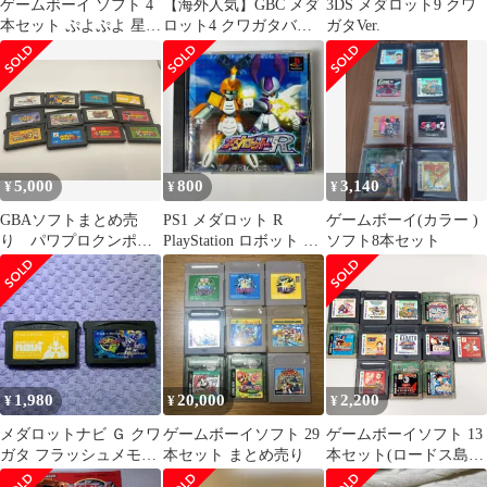
ゲームボーイ ソフト 4
​【海外人気】GBC メダ
3DS メダロット9 クワ
本セット ぷよぷよ 星の
ロット4 クワガタバー
ガタVer.
カービィ メダロット2
ジョン / Medabots
2h10
5,000
800
3,140
¥
¥
¥
GBAソフトまとめ売
PS1 メダロット R
ゲームボーイ(カラー )
り パワプロクンポケ
PlayStation ロボット バ
ソフト8本セット
ット、メダロット、ロ
トル ◆452
ックマンエグゼなど
1,980
20,000
2,200
¥
¥
¥
メダロットナビ Ｇ クワ
ゲームボーイソフト 29
ゲームボーイソフト 13
ガタ フラッシュメモリ
本セット まとめ売り
本セット(ロードス島戦
2本セット GBA
記,ドラゴンクエストモ