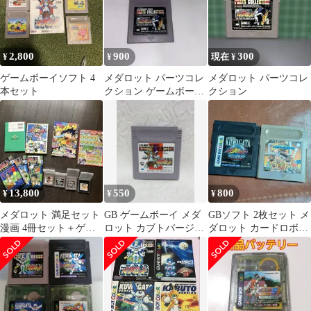
2,800
900
300
¥
¥
現在 ¥
ゲームボーイソフト 4
メダロット パーツコレ
メダロット パーツコレ
本セット
クション ゲームボーイ
クション
ソフト
13,800
550
800
¥
¥
¥
メダロット 満足セット
GB ゲームボーイ メダ
GBソフト 2枚セット メ
漫画 4冊セット＋ゲー
ロット カブトバージョ
ダロット カードロボト
ム攻略本 その他おま
ン レトロ ゲーム ゲー
ル / GBバスケットボー
け付き
ムソフト
ル