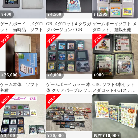
400
4,560
1,999
¥
¥
¥
ゲームボーイ メダロ
GB メダロット4 クワガ
ゲームボーイソフト メ
ット 当時品 ソフト
タバージョン CGB-
ダロット、遊戯王他 9
PB4NJ 1/24.ITEM039 ゲ
本セット まとめ売り
ームボーイ ロールプレ
イング
26,000
6,000
980
¥
¥
¥
ゲーム本体 ソフト
ゲームボーイカラー 本
GBC ソフト4本セット
各種
体 クリアパープル ソフ
メダロット4 G1ステイ
ト10本 GB まとめ売り
ブル 他
ジャンク
3,100
20,000
10,000
¥
¥
現在 ¥