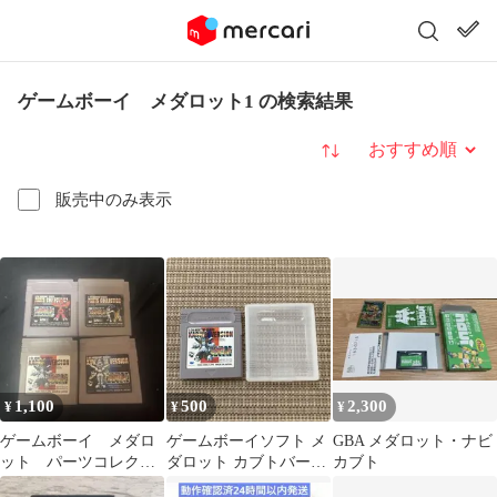
ゲームボーイ メダロット1 の検索結果
並び替え
販売中のみ表示
1,100
500
2,300
¥
¥
¥
ゲームボーイ メダロ
ゲームボーイソフト メ
GBA メダロット・ナビ
ット パーツコレクシ
ダロット カブトバージ
カブト
ョン 動作未確認
ョン