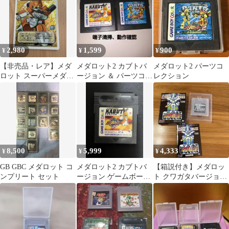
2,980
1,599
900
¥
¥
¥
【非売品・レア】メダ
メダロット2 カブトバ
メダロット2 パーツコ
ロット スーパーメダロ
ージョン ＆ パーツコレ
レクション
ッターカード メタビー
クション 2本セット
キラ 特典
8,500
5,999
4,333
¥
¥
¥
GB GBC メダロット コ
メダロット2 カブトバ
【箱説付き】メダロッ
ンプリート セット
ージョン ゲームボーイ
ト クワガタバージョン
ソフト
ゲームボーイ GB 動作
確認済み