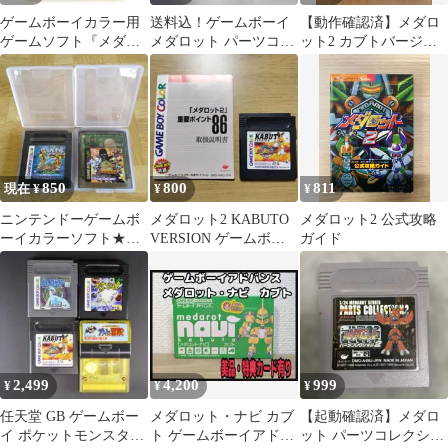
ゲームボーイカラー用
送料込！ゲームボーイ
【動作確認済】メダロ
ゲームソフト『メダロ
メダロット パーツコレ
ット2 カブトバージョ
ット2 クワガタバージ
クション2取扱説明書の
ン ゲームボーイソフト
ョン』
み
850
800
811
現在 ¥
¥
¥
ニンテンドーゲームボ
メダロット2 KABUTO
メダロット2 公式攻略
ーイカラーソフト★メ
VERSION ゲームボー
ガイド
ダロット2/メダロット3
イカラー 動作確認済
の2点まとめて
み
2,499
4,200
999
¥
¥
¥
任天堂 GB ゲームボー
メダロット・ナビ カブ
【起動確認済】メダロ
イ ポケットモンスター
ト ゲームボーイアドバ
ット パーツコレクショ