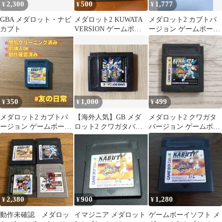
2,300
500
1,777
¥
¥
¥
GBA メダロット・ナビ
メダロット2 KUWATA
メダロット2 カブトバ
カブト
VERSION ゲームボー
ージョン ゲームボーイ
イ
カラー
350
1,000
499
¥
¥
¥
メダロット2 カブトバ
​【海外人気】GB メダ
メダロット2 クワガタ
ージョン ゲームボーイ
ロット2 クワガタバー
バージョン ゲームボー
カラー ソフト 95-9
ジョン / Medabots
イカラー
2,380
900
1,280
¥
¥
¥
動作未確認 メダロッ
イマジニア メダロット
ゲームボーイソフト メ