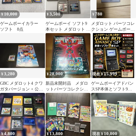
10,000
3,500
780
¥
¥
¥
ゲームボーイカラー
ゲームボーイ ソフト9
メダロット パーツコレ
ソフト 8点
本セット メダロット ド
クション ゲームボーイ
ンキーコング 動作未確
ソフト
認まとめ売り
3,280
28,000
15,999
¥
¥
現在 ¥
GBC メダロット4 クワ
新品未開封品 メダロ
ゲームボーイアドバン
ガタバージョン + 公式
ットパーツコレクショ
スSP本体とソフト9
攻略ガイド(攻略本)
ン2
本 純正充電器
4,800
13,800
10,000
¥
¥
現在 ¥