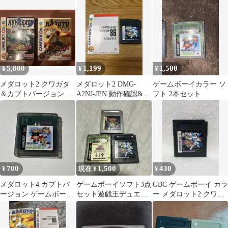
銀 メダロット カイトの
ンス
ン2 ゲームボーイ ソフ
冒険
ト ケース付
5,800
1,199
1,500
¥
¥
¥
メダロット2 クワガタ
メダロット2 DMG-
ゲームボーイカラー ソ
＆カブトバージョン ゲ
A2NJ-JPN 動作確認&内
フト 2本セット
ームボーイカラー 初
部電池交換済み
回限定版
700
1,500
430
¥
現在 ¥
¥
メダロット4 カブトバ
ゲームボーイソフト3点
GBC ゲームボーイ カラ
ージョン ゲームボーイ
セット遊戯王デュエル
ー メダロット2 クワガ
カラー
モンスターズDX人生ゲ
タバージョン ゲームソ
ームメダロット2
フト