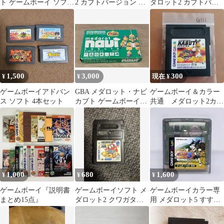
ト ゲームボーイ ソフト
2 カブトバージョン ゲ
ダロット2 カブトバー
4本セット
ームボーイソフト
ジョン
1,500
3,000
300
¥
¥
現在 ¥
ゲームボーイアドバン
GBA メダロット・ナビ
ゲームボーイ＆カラー
ス ソフト 4本セット
カブト ゲームボーイア
共通 メダロット2カブ
ドバンス
トバージョン
1,000
680
1,600
¥
¥
¥
ゲームボーイ『説明書
ゲームボーイソフト メ
ゲームボーイカラー専
まとめ15点』
ダロット2 クワガタバ
用 メダロット5 すすた
ージョン(ソフト出品多
け村の転校生 クワガタ
数)
バージョン