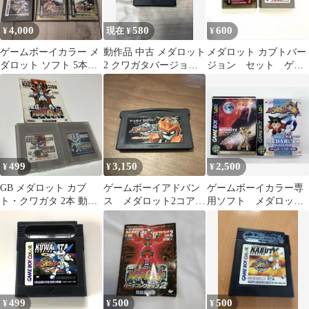
4,000
580
600
¥
現在 ¥
¥
ゲームボーイカラー メ
動作品 中古 メダロット
メダロット カブトバー
ダロット ソフト 5本セ
2 クワガタバージョン
ジョン セット ゲー
ット
ゲームボーイソフト
ムボーイ
499
3,150
2,500
¥
¥
¥
GB メダロット カブ
ゲームボーイアドバン
ゲームボーイカラー専
ト・クワガタ 2本 動作
ス メダロット2コア
用ソフト メダロット
未確認
カブト カセット
3・4 カブト版 2本セッ
ト
499
500
500
¥
¥
¥