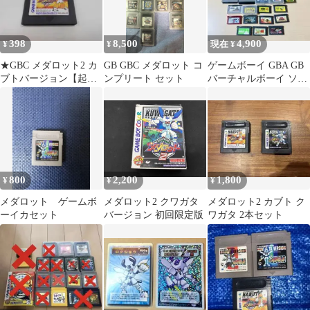
398
8,500
4,900
¥
¥
現在 ¥
★GBC メダロット2 カ
GB GBC メダロット コ
ゲームボーイ GBA GB
ブトバージョン【起動
ンプリート セット
バーチャルボーイ ソフ
検査済み】
ト18本まとめ
800
2,200
1,800
¥
¥
¥
メダロット ゲームボ
メダロット2 クワガタ
メダロット2 カブト ク
ーイカセット
バージョン 初回限定版
ワガタ 2本セット