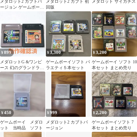
メダロット2 カブトバ
メダロット2 カブト 初
メダロット サイカチス
ージョン ゲームボーイ
回版
カラー
899
3,300
3,200
¥
¥
¥
メダロットG &ワンピ
ゲームボーイソフト パ
ゲームボーイ ソフト 10
ース 幻のグランドライ
ラエティ５本セット
本セット まとめ売り
ン冒険記 ソフトまと
め売り
450
999
2,200
¥
¥
¥
ゲームボーイ メダロ
メダロット2 カブトバ
ゲームボーイソフト 7
ット 当時品 ソフト
ージョン
本セット まとめ売り