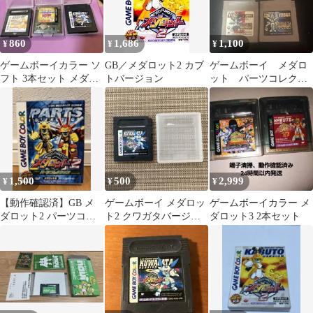
860
1,686
1,100
¥
¥
¥
ゲームボーイカラー ソ
GB／メダロット2 カブ
ゲームボーイ メダロ
フト 3本セット メダロ
トバージョン
ット パーツコレクシ
ット 遊戯王
ョン 動作未確認
1,500
500
2,999
¥
¥
¥
【動作確認済】GB メ
ゲームボーイ メダロッ
ゲームボーイカラー メ
ダロット2 パーツコレ
ト2 クワガタバージョ
ダロット3 2本セット
クション（箱・ケース
ン
付※説明書なし）