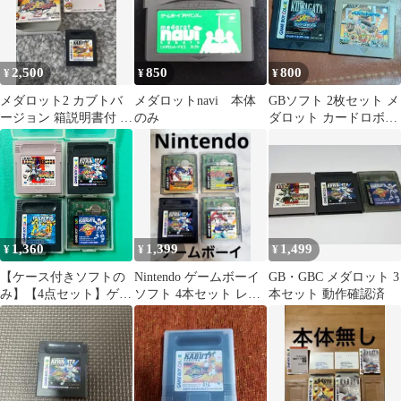
2,500
850
800
¥
¥
¥
メダロット2 カブトバ
メダロットnavi 本体
GBソフト 2枚セット メ
ージョン 箱説明書付 セ
のみ
ダロット カードロボト
ーブ可 GB/GBC
ル / GBバスケットボー
ル
1,360
1,399
1,499
¥
¥
¥
【ケース付きソフトの
Nintendo ゲームボーイ
GB・GBC メダロット 3
み】【4点セット】ゲー
ソフト 4本セット レト
本セット 動作確認済
ムボーイ メダロット カ
ロゲーム 年代物
ブトバージョン ゲーム
ボーイカラー メダロッ
ト2 クワガタバージョ
ン メダロット2 パーツ
コレクション メダロッ