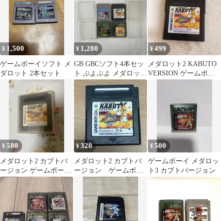
1,500
1,280
499
¥
¥
¥
ゲームボーイソフト メ
GB GBCソフト4本セッ
メダロット2 KABUTO
ダロット 2本セット
ト ぷよぷよ メダロット
VERSION ゲームボー
遊戯王 動作確認済
イ GB
580
320
500
¥
¥
¥
メダロット2 カブトバ
メダロット2 カブトバ
ゲームボーイ メダロッ
ージョン ゲームボーイ
ージョン ゲームボー
ト3 カブトバージョン
カラー
イ&カラー共通ソフト