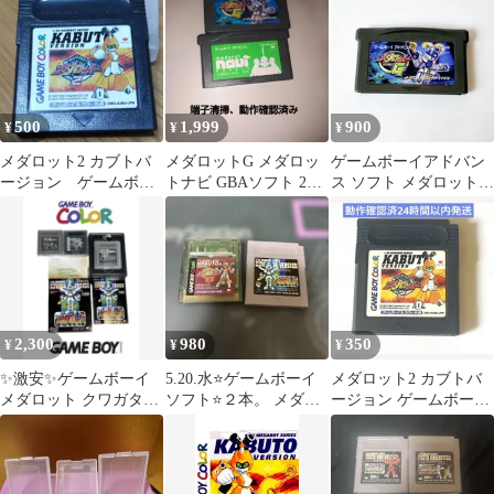
まとめ売り
500
1,999
900
¥
¥
¥
メダロット2 カブトバ
メダロットG メダロッ
ゲームボーイアドバン
ージョン ゲームボー
トナビ GBAソフト 2本
ス ソフト メダロットG
イ&カラー共通ソフト
セット
クワガタ ソフトのみ 動
作確認済み
2,300
980
350
¥
¥
¥
✨激安✨ゲームボーイ
5.20.水⭐️ゲームボーイ
メダロット2 カブトバ
メダロット クワガタバ
ソフト⭐️２本。 メダロ
ージョン ゲームボーイ
ージョン 箱説付き
ット・メダロット3
カラー 12g