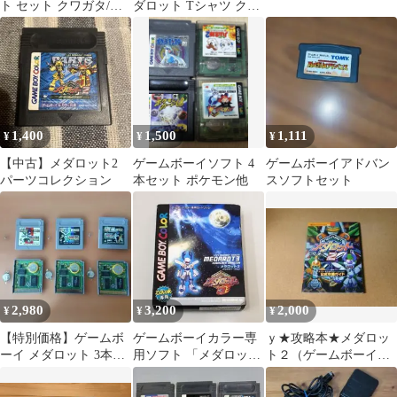
ト セット クワガタ/カ
ダロット Tシャツ クワ
ブト＋カスタムロボGX
ガタVer. 2XLサイズ
動作未確認
1,400
1,500
1,111
¥
¥
¥
【中古】メダロット2
ゲームボーイソフト 4
ゲームボーイアドバン
パーツコレクション
本セット ポケモン他
スソフトセット
2,980
3,200
2,000
¥
¥
¥
【特別価格】ゲームボ
ゲームボーイカラー専
ｙ★攻略本★メダロッ
ーイ メダロット 3本セ
用ソフト 「メダロット
ト２（ゲームボーイ
ット
3 クワガタバージョン
版）公式攻略ガイド★
初回限定版」
送料込み★