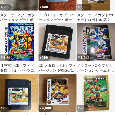
ト3 クワガタバージョ
700
800
2,500
¥
¥
¥
ン GB GBC
メダロット2 クワガタ
メダロット2 カブトバ
メダロット2 カブトVer.
バージョン ゲームボー
ージョン ゲームボーイ
カードロボトル 箱２ケ
イカラー
カラー
ース 本体無し
1,560
500
1,499
¥
¥
¥
【中古】GBソフト メ
GB メダロット2 カブト
メダロット2 クワガタ
ダロット2・パーツコレ
バージョン 起動確認済
バージョン ゲームボー
クション
み ゲームボーイ
イソフト
KABUTO
800
4,800
700
¥
¥
¥