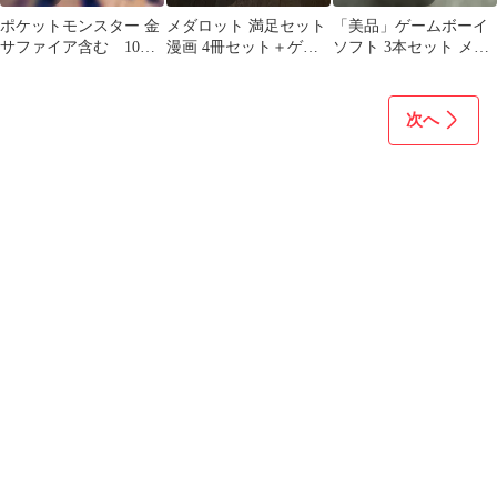
ポケットモンスター 金
メダロット 満足セット
「美品」ゲームボーイ
サファイア含む 10種
漫画 4冊セット＋ゲー
ソフト 3本セット メダ
セット
ム攻略本 その他おま
ロット2 スパロボ RPG
け付き
ツクール
次へ