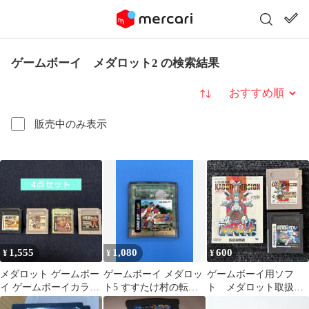
ゲームボーイ メダロット2 の検索結果
並び替え
販売中のみ表示
1,555
1,080
600
¥
¥
¥
メダロット ゲームボー
ゲームボーイ メダロッ
ゲームボーイ用ソフ
イ ゲームボーイカラー
ト5 すすたけ村の転校
ト メダロット取扱説
カセット 4点セット
生
明書付き メダロット2