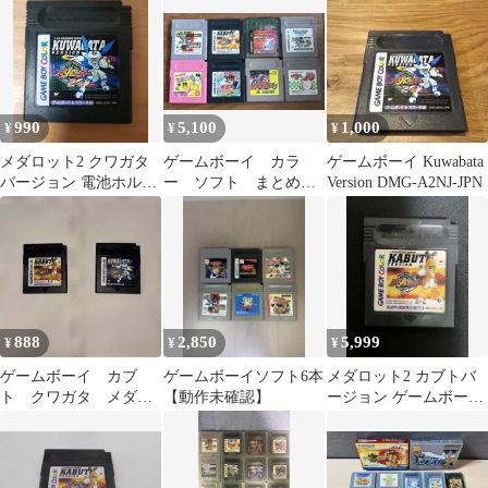
990
5,100
1,000
¥
¥
¥
メダロット2 クワガタ
ゲームボーイ カラ
ゲームボーイ Kuwabata
バージョン 電池ホルダ
ー ソフト まとめ売
Version DMG-A2NJ-JPN
ー化新品電池交換済み
り メダロット カービ
ィ たまごっち 他
888
2,850
5,999
¥
¥
¥
ゲームボーイ カブ
ゲームボーイソフト6本
メダロット2 カブトバ
ト クワガタ メダロ
【動作未確認】
ージョン ゲームボーイ
ット2
ソフト