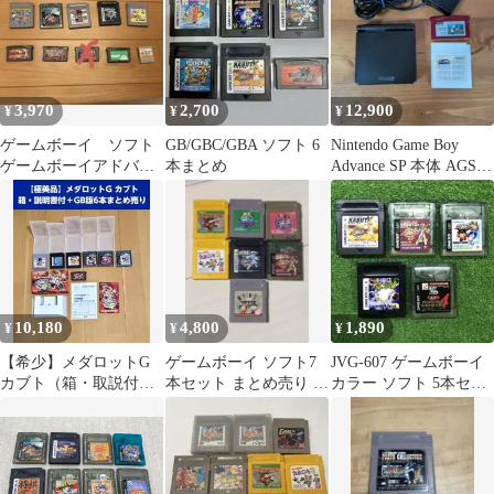
3,970
2,700
12,900
¥
¥
¥
ゲームボーイ ソフト
GB/GBC/GBA ソフト 6
Nintendo Game Boy
ゲームボーイアドバン
本まとめ
Advance SP 本体 AGS-
スソフト ゲームキュー
001
ブメモリーカード
10,180
4,800
1,890
¥
¥
¥
【希少】メダロットG
ゲームボーイ ソフト7
JVG-607 ゲームボーイ
カブト（箱・取説付）
本セット まとめ売り ポ
カラー ソフト 5本セッ
＋GB版ソフト6本（計7
ケモン 緑 赤 メダロッ
ト
本）まとめ売り
ト 他