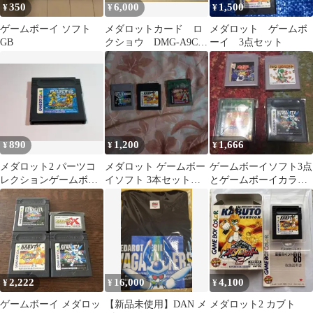
350
6,000
1,500
¥
¥
¥
ゲームボーイ ソフト
メダロットカード ロ
メダロット ゲームボ
GB
クショウ DMG-A9CJ-
ーイ 3点セット
JPN 非売品 レア+ノー
マル
890
1,200
1,666
¥
¥
¥
メダロット2 パーツコ
メダロット ゲームボー
ゲームボーイソフト3点
レクションゲームボー
イソフト 3本セット
とゲームボーイカラー
イカラー用ソフト【動
起動確認済み
専用1点☆全てジャンク
作確認済】
品
2,222
16,000
4,100
¥
¥
¥
ゲームボーイ メダロッ
【新品未使用】DAN メ
メダロット2 カブト