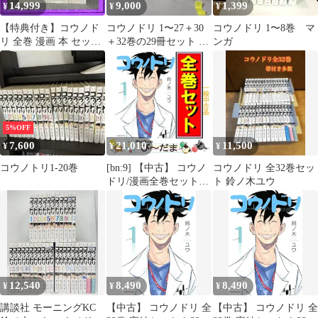
14,999
9,000
1,399
¥
¥
¥
【特典付き】コウノド
コウノドリ 1〜27＋30
コウノドリ 1〜8巻 マ
リ 全巻 漫画 本 セット
＋32巻の29冊セット 鈴
ンガ
（1-32巻）+3冊
ノ木ユウ
5%OFF
7,600
21,010
11,500
¥
¥
¥
コウノトリ1-20巻
[bn:9] 【中古】 コウノ
コウノドリ 全32巻セッ
ドリ/漫画全巻セット
ト 鈴ノ木ユウ
◆C ≪全32巻（完結）
≫
12,540
8,490
8,490
¥
¥
¥
講談社 モーニングKC
【中古】 コウノドリ 全
【中古】 コウノドリ 全