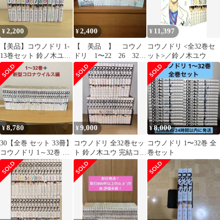
2,200
2,400
11,397
¥
¥
¥
【美品】コウノドリ 1-
【 美品 】 コウノ
コウノドリ <全32巻セ
13巻セット 鈴ノ木ユウ
ドリ 1〜22 26 32
ット>／鈴ノ木ユウ
講談社 モーニング まと
全24冊セット
め売り
8,780
9,000
8,000
¥
¥
¥
30【全巻 セット 33冊】
コウノドリ 全32巻セッ
コウノドリ 1〜32巻 全
コウノドリ 1～32巻 新
ト 鈴ノ木ユウ 完結コミ
巻セット
型コロナウイルス編 漫
ック
画