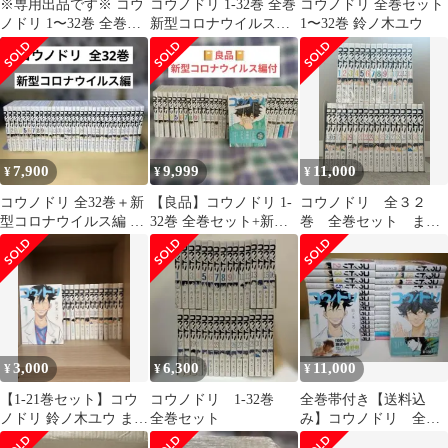
※専用出品です※ コウ
コウノドリ 1-32巻 全巻
コウノドリ 全巻セット
ノドリ 1〜32巻 全巻完
新型コロナウイルス編
1〜32巻 鈴ノ木ユウ
結 ＋ 新型コロナウイル
全33冊
ス編
7,900
9,999
11,000
¥
¥
¥
コウノドリ 全32巻＋新
【良品】コウノドリ 1-
コウノドリ 全３２
型コロナウイルス編 鈴
32巻 全巻セット+新型
巻 全巻セット まと
ノ木ユウ／モーニング
コロナウイルス編1冊/
め売り
KC 講談社
鈴ノ木ユウ
3,000
6,300
11,000
¥
¥
¥
【1-21巻セット】コウ
コウノドリ 1-32巻
全巻帯付き【送料込
ノドリ 鈴ノ木ユウ まと
全巻セット
み】コウノドリ 全３
め売り 漫画
２巻 鈴ノ木ユウ