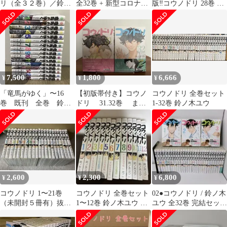
リ（全３２巻）／鈴ノ
全32巻 + 新型コロナウ
版‼️コウノドリ 28巻 29
木ユウ
イルス編 鈴ノ木ユウ
巻セット
7,500
1,800
6,666
¥
¥
¥
「竜馬がゆく」〜16
【初版帯付き】コウノ
コウノドリ 全巻セット
巻 既刊 全巻 鈴ノ
ドリ 31.32巻 まと
1-32巻 鈴ノ木ユウ
木ユウ 司馬遼太郎
めセット 鈴ノ木ユウ
2,600
2,300
6,800
¥
¥
¥
コウノドリ 1〜21巻
コウノドリ 全巻セット
02●コウノドリ / 鈴ノ木
（未開封５冊有）抜け
1〜12巻 鈴ノ木ユウ 青
ユウ 全32巻 完結セット
無し
年漫画
NS0618-2