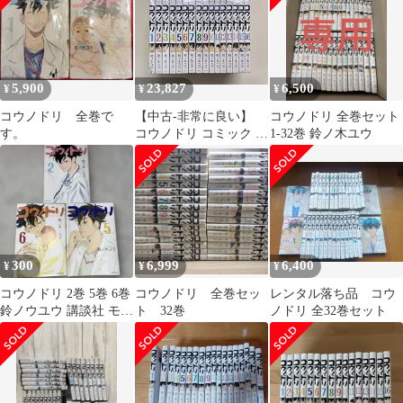
5,900
23,827
6,500
¥
¥
¥
コウノドリ 全巻で
【中古-非常に良い】
コウノドリ 全巻セット
す。
コウノドリ コミック 1-
1-32巻 鈴ノ木ユウ
16巻セット (モーニン
グ KC)
300
6,999
6,400
¥
¥
¥
コウノドリ 2巻 5巻 6巻
コウノドリ 全巻セッ
レンタル落ち品 コウ
鈴ノウユウ 講談社 モー
ト 32巻
ノドリ 全32巻セット
ニングKC