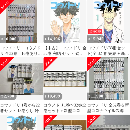
ーニング 完結
り 漫画 マンガ 全
巻
10%OFF
10,000
14,196
15,945
¥
¥
¥
コウノトリ コウノド
【中古】 コウノドリ 全
コウノドリ(33冊セッ
リ 全32巻 16巻あり
32巻 完結 セット 鈴ノ
ト)全 32 巻 完結 + 新型
歯抜けなし
木ユウ [レンタル落ち]
コロナウイルス編 レン
[コミック] [漫画]
タル用【全巻セット コ
ミック・本 中古
Comic】レンタル落ち
2,700
10,499
11,900
¥
¥
¥
コウノドリ 1巻から22
コウノドリ1巻〜32巻全
コウノドリ 全32巻＆新
巻セット 18巻なし 鈴ノ
巻セット＋新型コロナ
型コロナウイルス編 鈴
木ユウ
ウィルス編 24時間以
ノ木ユウ 全巻セット
内に発送します