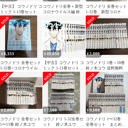
【中古】 コウノドリ コ
コウノドリ全巻＋新型
コウノドリ 全巻セット
ミック 1-13巻セット
コロナウイルス編 鈴ノ
1-32巻、新型コロナウ
(モーニング KC)
木ユウ
イルス編 鈴ノ木ユウ
8,333
49,650
2,000
¥
¥
¥
コウノドリ 全巻セット
【中古】コウノドリ コ
コウノドリ 1巻～18巻
1-32巻+コロナウイルス
ミック 1-21巻セット
鈴ノ木ユウ 送料無料
編
z2zed1b
2,000
7,500
9,600
¥
¥
¥
コウノドリ 全巻セット
コウノドリ 1-32全巻セ
コウノドリ 1〜32巻
1〜13巻 鈴ノ木ユウ
ット 鈴ノ木ユウ モ
全巻セット まとめ売