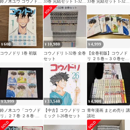
鈴ノ木ユウ コウノドリ
33巻 完結セット 1-32巻
33巻 完結セット 1-32巻
全32巻 セット
+ 新型コロナウイルス
+ 新型コロナウイルス
編 [講談社 モーニング
編 [講談社 モーニング
KC] [レンタル落ち] [コ
KC] [レンタル落ち] [コ
ミック] [漫画]
ミック] [漫画]
600
10,980
4,999
¥
¥
¥
コウノドリ 1巻 初版
コウノドリ 1-32巻 全巻
【全巻初版】コウノド
セット
リ ２５巻～３０巻セッ
ト 鈴ノ木ユウ 講談社
3,999
33,540
4,900
¥
¥
¥
鈴ノ木ユウ「コウノド
【中古】コウノドリ コ
青年漫画 まとめ売り 講
リ」２７巻·２８巻·２
ミック 1-26巻セット
談社
９巻·３０巻·３１巻·３
２巻 計6冊