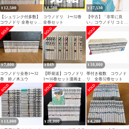
12,500
8,500
37,530
¥
¥
¥
【シュリンク付多数】
コウノドリ 1〜32巻
【中古】「非常に良
コウノドリ 全巻セット
全巻セット
い」コウノドリ コミッ
1-32巻＋新型コロナウ
ク 1-26巻セット
イルス編
7,800
849
10,000
¥
¥
¥
コウノドリ全巻1〜32
【即発送】コウノドリ
帯付き複数 コウノド
巻 鈴ノ木ユウ
1〜16巻セット漫画まと
リ 全巻32巻セット
め売り
13,000
10,000
4,200
¥
¥
¥