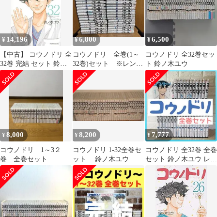
14,196
6,800
6,500
¥
¥
¥
【中古】 コウノドリ 全
コウノドリ 全巻(1～
コウノドリ 全32巻セッ
32巻 完結 セット 鈴ノ
32巻)セット ※レンタ
ト 鈴ノ木ユウ
木ユウ [レンタル落ち]
ル落ち
[コミック] [漫画]
8,000
8,200
7,777
¥
¥
¥
コウノドリ 1～3２
コウノドリ 1-32全巻セ
コウノドリ 全32巻 全巻
巻 全巻セット
ット 鈴ノ木ユウ
セット 鈴ノ木ユウ レン
タル落ち