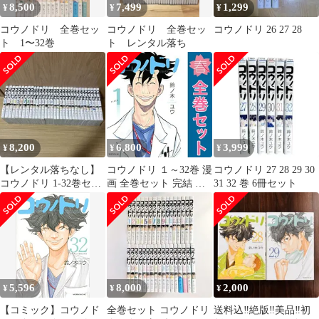
8,500
7,499
1,299
¥
¥
¥
コウノドリ 全巻セッ
コウノドリ 全巻セッ
コウノドリ 26 27 28
ト 1〜32巻
ト レンタル落ち
8,200
6,800
3,999
¥
¥
¥
【レンタル落ちなし】
コウノドリ １～32巻 漫
コウノドリ 27 28 29 30
コウノドリ 1-32巻セッ
画 全巻セット 完結 モ
31 32 巻 6冊セット
ト
ーニングＫＣ 鈴ノ木ユ
ウ 講談社（青年コミッ
ク）
5,596
8,000
2,000
¥
¥
¥
【コミック】コウノド
全巻セット コウノドリ
送料込‼️絶版‼️美品‼️初