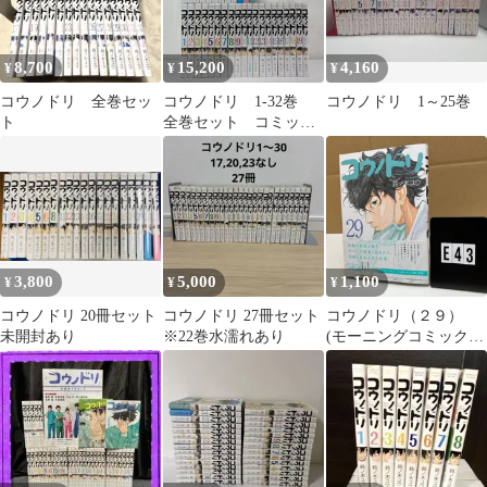
8,700
15,200
4,160
¥
¥
¥
コウノドリ 全巻セッ
コウノドリ 1-32巻
コウノドリ 1～25巻
ト
全巻セット コミック
セット 漫画 まとめ
売り comic
Japanese Manga
3,800
5,000
1,100
¥
¥
¥
コウノドリ 20冊セット
コウノドリ 27冊セット
コウノドリ（２９）
未開封あり
※22巻水濡れあり
(モーニングコミック
ス) 鈴ノ木ユウ (著
E1-6Y4-3