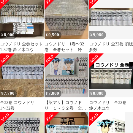
8,000
9,500
9,980
¥
¥
¥
コウノドリ 全巻セット
コウノドリ 1巻〜32
コウノドリ 全32巻 初版
1-32巻 鈴ノ木ユウ
巻 全巻セット 鈴ノ
多数
木ユウ P26 8
7,700
7,800
8,888
¥
¥
¥
全32巻 コウノドリ
【訳アリ】コウノド
コウノドリ 全32巻
1〜32巻
リ １～３２巻 全巻
鈴ノ木ユウ
セット 鈴ノ木ユウ