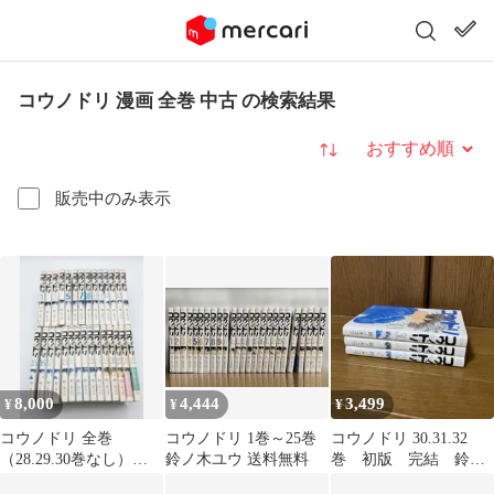
コウノドリ 漫画 全巻 中古 の検索結果
並び替え
販売中のみ表示
8,000
4,444
3,499
¥
¥
¥
コウノドリ 全巻
コウノドリ 1巻～25巻
コウノドリ 30.31.32
（28.29.30巻なし）
鈴ノ木ユウ 送料無料
巻 初版 完結 鈴ノ
No.26809
木ユウ 3冊セット