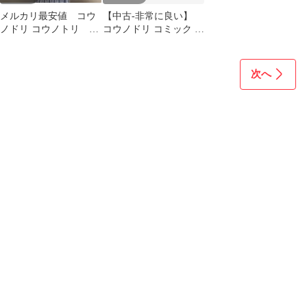
メルカリ最安値 コウ
【中古-非常に良い】
ノドリ コウノトリ 全
コウノドリ コミック 1-
32巻 全巻 セット
21巻セット
レンタル
次へ