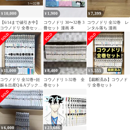
10,000
1,900
7,399
¥
¥
¥
【6/14まで値引き中】
コウノドリ 30〜32巻 3
コウノドリ 全32巻 レ
コウノドリ 全巻セット
冊セット 漫画 本
ンタル落ち 漫画
1〜32巻 鈴ノ木ユウ
11,000
8,400
5,555
¥
¥
¥
コウノドリ 全32巻+妊
コウノドリ 1-32巻 全
【裁断済み】コウノド
娠＆出産Q＆Aブック
巻セット
リ 全巻セット
鈴ノ木ユウ 4巻以降初
版
6,000
23,686
¥
¥