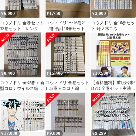
6,000
1,750
2,000
¥
¥
¥
コウノドリ 全巻セット
コウノドリ1〜16巻21・
コウノドリ 全16巻セッ
32巻セット レンタル
22巻 合計18冊セット
ト 鈴ノ木ユウ
落ち
8,400
15,400
10,500
¥
¥
¥
コウノドリ 全32巻 + 新
コウノドリ 全巻セット
【送料無料】重版出来!
型コロナウイルス編 全
1-32巻＋コロナ編 鈴
DVD 全巻セット主演
巻 セット
ノ木ユウ
黒木華
17,080
9,800
9,299
¥
¥
¥