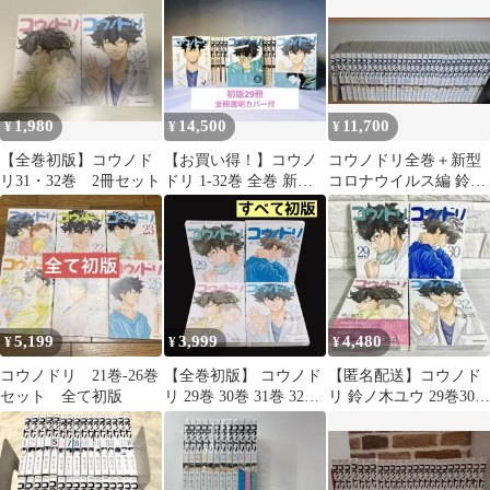
1,980
14,500
11,700
¥
¥
¥
【全巻初版】コウノド
【お買い得！】コウノ
コウノドリ全巻＋新型
リ31・32巻 2冊セット
ドリ 1-32巻 全巻 新型
コロナウイルス編 鈴ノ
コロナウイルス編 ＋透
木ユウ
明カバー付
5,199
3,999
4,480
¥
¥
¥
コウノドリ 21巻-26巻
【全巻初版】 コウノド
【匿名配送】コウノド
セット 全て初版
リ 29巻 30巻 31巻 32巻
リ 鈴ノ木ユウ 29巻30巻
セット まとめ売り
31巻32巻セット【送料
無料】