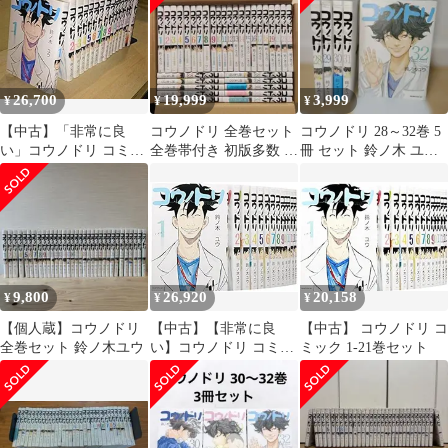
26,700
19,999
3,999
¥
¥
¥
【中古】「非常に良
コウノドリ 全巻セット
コウノドリ 28～32巻 5
い」コウノドリ コミッ
全巻帯付き 初版多数 新
冊 セット 鈴ノ木 ユウ
ク 1-16巻セット (モー
品未読品有り
講談社
ニング KC)
9,800
26,920
20,158
¥
¥
¥
【個人蔵】コウノドリ
【中古】【非常に良
【中古】 コウノドリ コ
全巻セット 鈴ノ木ユウ
い】コウノドリ コミッ
ミック 1-21巻セット
ク 1-19巻 セット