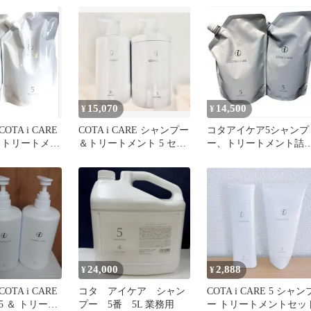
15,070
14,500
¥
¥
TA i CARE
COTA i CARE シャンプー
コタアイケア5シャンプ
 トリートメン
＆トリートメント 5 セッ
ー、トリートメント詰
替えセット
ト800ml
替え
24,000
2,888
¥
¥
TA i CARE
コタ アイケア シャン
COTA i CARE 5 シャン
 ＆ トリート
プー 5番 5L 業務用
ー トリートメントセッ