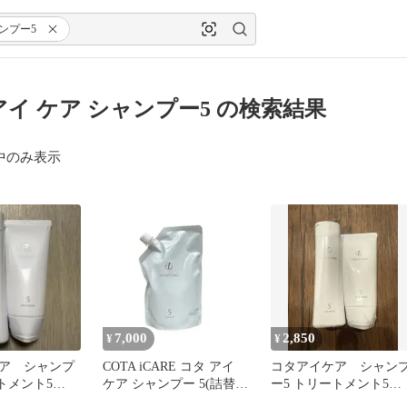
ンプー5
アイ ケア シャンプー5 の検索結果
中のみ表示
7,000
2,850
¥
¥
ア シャンプ
COTA iCARE コタ アイ
コタアイケア シャン
トメント5
ケア シャンプー 5(詰替え
ー5 トリートメント5
用) 750ml
80ml