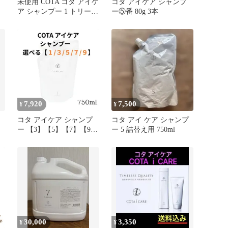
未使用 COTA コタ アイケ
コタ アイケア シャンプ
ア シャンプー 1 トリート
ー⑤番 80g 3本
ケ
メント 3 3点 80ml 80g×2
セット BN6255C2
7,920
7,500
¥
¥
コタ アイケア シャンプ
コタ アイ ケア シャンプ
ー 【3】【5】【7】【9】
ー 5 詰替え用 750ml
COTA i CARE シリーズ
30,000
3,350
¥
¥