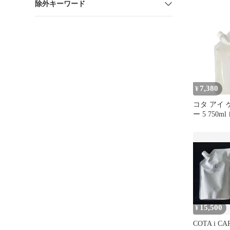
除外キーワード
メント セ
7,380
¥
コタ アイ 
ー 5 750
替え用 cota
15,500
¥
COTA i 