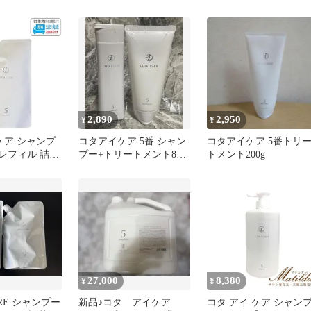
ット
2,890
2,950
¥
¥
ケア シャンプ
コタアイケア 5番 シャン
コタアイケア 5番トリ
ml レフィル 詰め
プー+トリートメント80g
トメント200g
 LSC
1セット
27,000
8,380
¥
¥
CARE シャンプー
新品♪コタ アイケア
コタ アイ ケア シャン