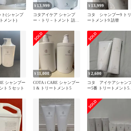
13,999
13,999
¥
¥
ット(シャンプ
コタアイケア シャンプ
コタ シャンプー9 ト
トメント)
ー・トリ－トメント 詰め
ートメント9 詰替
替え用
11,000
2,600
¥
¥
CARE シャンプー
COTA i CARE シャンプー
コタ アイケアシャン
ト 5 セット
1 & トリートメント5
ー5番 トリートメント5
番 80g