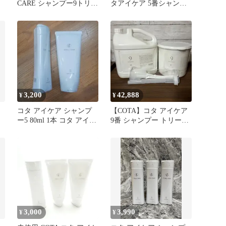
CARE シャンプー9トリー
タアイケア 5番シャンプ
トメント5 セット コタ
ー5L業務用ノズル付き
3,200
42,888
¥
¥
コタ アイケア シャンプ
【COTA】コタ アイケア
ー5 80ml 1本 コタ アイケ
9番 シャンプー トリート
ア トリートメント5
メント 業務用size
3,000
3,990
¥
¥