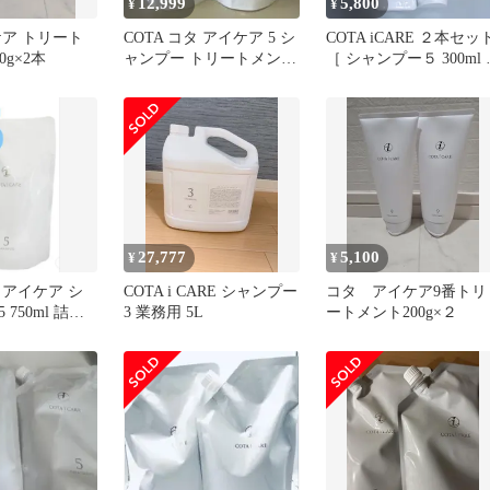
12,999
5,800
¥
¥
ケア トリート
COTA コタ アイケア 5 シ
COTA iCARE ２本セッ
0g×2本
ャンプー トリートメント
［ シャンプー５ 300ml 
詰替
［ トリートメント５
200ml ］
27,777
5,100
¥
¥
 アイケア シ
COTA i CARE シャンプー
コタ アイケア9番トリ
750ml 詰め
3 業務用 5L
ートメント200g×２
ィル サロン