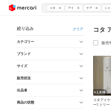
ンツにスキップ
コタ
アイ
ケア
シャ
絞り込み
コタ 
クリア
カテゴリー
販売
ブランド
サイズ
販売状況
出品者
2,850
¥
コタアイケ
商品の状態
ー5 トリー
80ml