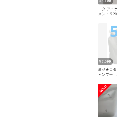
5,100
¥
コタ アイ
メント 5 20
7,599
¥
新品★コタ
ャンプー 5 
替え用レフ
専売