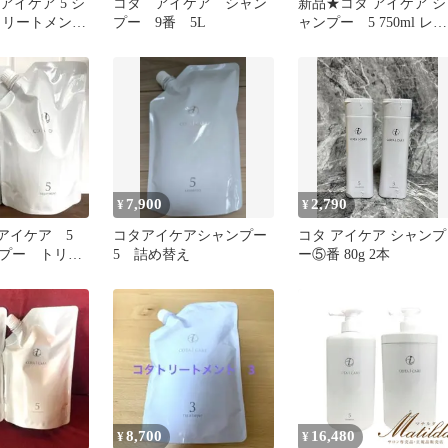
 アイケア 5 シ
コタ アイケア シャン
新品★コタ アイケア シ
トリートメント
プー 9番 5L
ャンプー 5 750ml レフ
グベース
ィル ジャスミンブー
7,900
2,790
¥
¥
タアイケア 5
コタアイケアシャンプー
コタ アイケア シャンプ
プー トリー
5 詰め替え
ー⑤番 80g 2本
コタ 詰め替
8,700
16,480
¥
¥