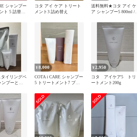
CARE シャンプー
コタ アイ ケア トリート
送料無料★コタ アイ ケ
ト 5 詰替セ
メント3 詰め替え
ア シャンプー5 800ml /
トリートメント5 800g
【COTA i CARE】
8,000
2,950
¥
¥
1(スタイリングベ
COTA i CARE シャンプー
コタ アイケア5 トリ
シャンプーとト
5 トリートメント7 プレ
ートメント200g
ト)
ミークセット