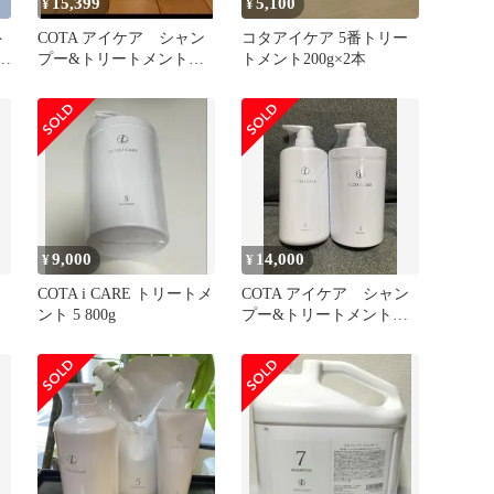
15,399
5,100
¥
¥
ト
COTA アイケア シャン
コタアイケア 5番トリー
］
プー&トリートメント 5
トメント200g×2本
番 COTA i
9,000
14,000
¥
¥
COTA i CARE トリートメ
COTA アイケア シャン
ント 5 800g
プー&トリートメント 5
番