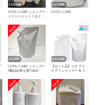
15,500
23,000
¥
¥
リ
COTA i CARE シャンプー
COTA i CARE
トリートメント 5 まとめ
売り
6,999
14,180
¥
¥
プ
COTA i CARE シャンプー
【セット品】コタ アイ
9番詰め替え用750mL
ケア 3 シャンプー & トリ
ートメント 750ml +750g
レフィル 詰め替え用 cota
LSC