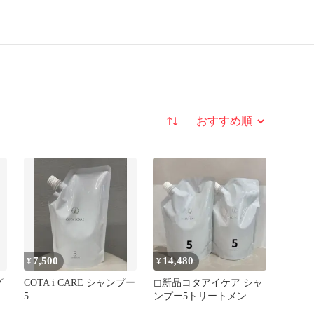
並び替え
7,500
14,480
¥
¥
プ
COTA i CARE シャンプー
◻︎新品コタアイケア シャ
5
ンプー5トリートメント5
詰替