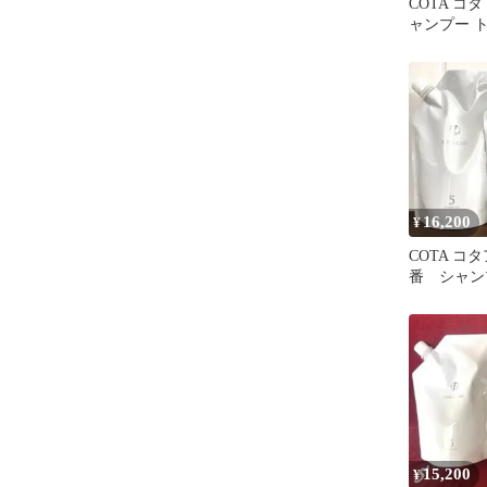
COTA コタ
ャンプー 
スタイリン
16,200
¥
COTA コ
番 シャン
トメント 
え
15,200
¥