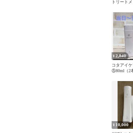
トリートメン
ット コタ
2,840
¥
コタアイケ
⑤80ml（2
10,000
¥