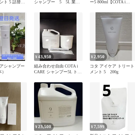
ト 5 詰替セ
シャンプー 5 5L 業務
ー5 800ml【COTA i
アイケア
用
CARE】
43,950
2,950
¥
¥
アシャンプー
組み合わせ自由 COTA i
コタ アイケア トリート
本）
CARE シャンプー5L トリ
メント 5 200g
ートメント3kg
23,500
7,599
¥
¥