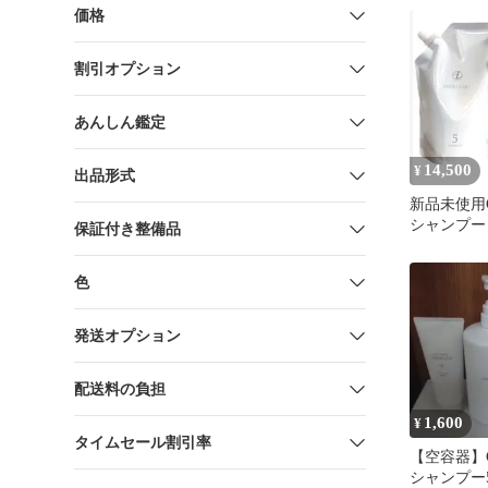
価格
割引オプション
あんしん鑑定
14,500
¥
出品形式
新品未使用CO
シャンプー
保証付き整備品
ト 5 詰め
色
発送オプション
配送料の負担
1,600
¥
タイムセール割引率
【空容器】CO
シャンプー5