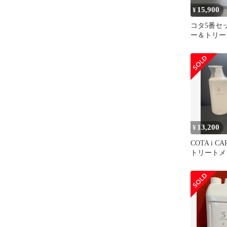
15,900
¥
コタ5番セ
ー＆トリー
13,200
¥
COTA i 
トリートメン