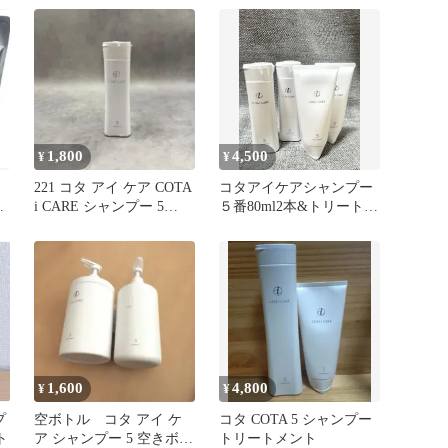
1,800
4,500
¥
¥
221 コタ アイ ケア COTA
コタアイケアシャンプー
め
i CARE シャンプー 5
５番80ml2本&トリートメ
80ml
ント５番80g2本セット
1,600
4,800
¥
¥
プ
空ボトル コタ アイ ケ
コタ COTA 5 シャンプー
ト
ア シャンプー 5 空きボト
トリートメント