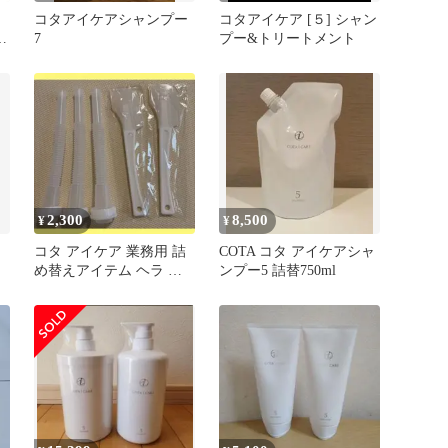
コタアイケアシャンプー
コタアイケア [５] シャン
7
プー&トリートメント
2,300
8,500
¥
¥
コタ アイケア 業務用 詰
COTA コタ アイケアシャ
め替えアイテム ヘラ ノ
ンプー5 詰替750ml
ズル 5点セット まとめ売
り