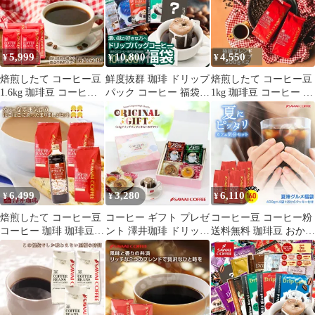
モカブレンド
個包装 8g 飲み比べ セ
ットブラジル マンデリ
ン ブレンド モカ
5,999
10,800
4,550
¥
¥
¥
焙煎したて コーヒー豆
鮮度抜群 珈琲 ドリップ
焙煎したて コーヒー豆
1.6kg 珈琲豆 コーヒー
パック コーヒー 福袋
1kg 珈琲豆 コーヒー 大
大容量 400gx4袋 中挽
ドリップバッグ 福袋 大
容量 500gx2袋 中挽き/
き/豆のまま 160杯分 飲
容量 個包装 濃い味が好
豆のまま 100杯分 飲み
み比べ セット 出雲神話
きな方への飲み比べ10
比べ セット 極純ブレン
の郷ブレンド ブラジル
種100杯セット
ド リッチタイプ ブレン
ベートヴェンブレンド
ドフォルテシモ ビクト
コロンビア
リーブレンド
6,499
3,280
6,110
¥
¥
¥
焙煎したて コーヒー豆
コーヒー ギフト プレゼ
コーヒー豆 コーヒー粉
コーヒー 珈琲 珈琲豆
ント 澤井珈琲 ドリップ
送料無料 珈琲豆 おから
お試し コーヒー粉 粉
バッグ 3種の13DRIPと4
クッキー付き 夏味グル
豆 カフェな雰囲気漂う
種の タルト ギフト セ
メ福袋 1.6kg 400gx4袋
お得な 福袋 ほこほこに
ット 13g×15袋 スイー
中挽き/豆のまま 焙煎し
あったまりましょセッ
ツ お菓子
たて 福袋 大容量 飲み
ト冷凍便不可
比べ セット 160杯分 澤
井珈琲