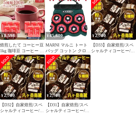
バッグ 編み込み 軽量
カップ ドリップパック
ッグ 肩掛け 4A対応 ブ
ナイロン ブランド ミニ
13Drip 福袋 150杯分 個
ランド ストライプ マル
バッグ 人気 マルニフラ
包装 13g 飲み比べ セッ
ニフラワーカフェ マル
ワーカフェ マルニマー
ト オリジナル クラシッ
ニマーケット
ケット
ク ヨーロピアン
SHMH0009A0
8,598
45,800
2,780
¥
¥
¥
焙煎したて コーヒー豆
MARNI マルニ トート
【D33】自家焙煎/スペ
1kg 珈琲豆 コーヒー 大
バッグ コットン クロシ
シャルティコーヒー/ブ
容量 200gx5袋 中挽き/
ェバッグ 編み込み 花柄
レンド100g×5種類（豆
豆のまま 100杯分 飲み
ハンドバッグ カゴバッ
or粉）
比べ セット 優しい味
グ マルニフラワーカフ
濃い味
ェ マルニマーケット グ
リーンフラワー
2,780
2,780
¥
¥
【D32】自家焙煎/スペ
【D31】自家焙煎/スペ
シャルティコーヒー/ブ
シャルティコーヒー/ブ
レンド100g×5種類（豆
レンド100g×5種類（豆
or粉）
or粉）