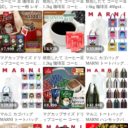
コーヒー 豆 珈琲豆 お
焙煎したて コーヒー豆
焙煎したて コーヒー豆
試し コーヒー粉 レギュ
1.2kg 珈琲豆 コーヒー
1.6kg 珈琲豆 400gx4袋
ラーコーヒー ブレンド
大容量 400gx3袋 中挽
中挽き/豆のまま 160杯
夢・浪漫 0.8kg 80杯分
き/豆のまま 120杯分 飲
分 飲み比べ セット ブ
み比べ セット 贅沢 高
ラジルサンライズ 朝に
級 逸品 オーロ プラタ
おすすめのブレンド ア
ブロンセ 3種 金と銀と
フタヌーンブレンド 夜
銅 柔らか味
におすすめのブレンド
7,999
8,920
22,800
¥
¥
¥
マグカップサイズ ドリ
焙煎したて コーヒー豆
マルニ カゴバッグ
ップコーヒー コーヒー
1.2kg 珈琲豆 コーヒー
MARNI トートバッグ
濃いめ 13g ドリップパ
大容量 400gx3袋 中挽
レディース ジャージー
ック 13Drip 福袋 6種
き/豆のまま 120杯分 業
ハンドル バスケット ア
120杯分 個包装 飲み比
務用 セット ビジネスブ
イスクリーム ピクニッ
べ セット オリジナル
レンド
クバッグ ブランド 人気
クラシック ヨーロピア
軽量 ナイロン
ン DANDY
SHMH0013JG
29,800
8,499
41,800
¥
¥
¥
マルニ カゴバッグ
マグカップサイズ ドリ
マルニ トートバッグ
MARNI トートバッグ
ップコーヒー コーヒー
MARNI ハンモックバッ
レディース バスケット
大容量 濃いめ 13g マグ
グ レディース ハンドバ