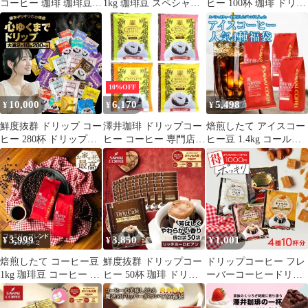
コーヒー 珈琲 珈琲豆
1kg 珈琲豆 スペシャリ
ヒー 100杯 珈琲 ドリッ
お試し コーヒー粉 粉
ティーコーヒー 福袋 お
プパック コーヒー 福袋
豆 冬専用のウィンター
試し 500gx2袋 中挽き/
ドリップバッグ 福袋 大
ブレンド 500g袋 単品珈
豆のまま 100杯分 セッ
容量 個包装 8g 飲み比
琲豆
ト サスティナブルなコ
べ セット ライト マイ
ーヒー コロンビア トリ
ルド ビター アニバーサ
マ SDGs エシカル
リー
10%OFF
10,000
6,170
5,498
¥
¥
¥
鮮度抜群 ドリップ コー
澤井珈琲 ドリップコー
焙煎したて アイスコー
ヒー 280杯 ドリップバ
ヒー コーヒー 専門店
ヒー豆 1.4kg コールド
ッグ 福袋 10種280杯分
珈琲 ４種のカフェイン
ブリュー 珈琲豆 水出し
おせち福袋 大容量 個包
レス ドリップバッグ コ
コーヒー 大容量 140杯
装 飲み比べ セット 澤
ーヒー80杯分 セット [4
分 飲み比べ セット ア
井珈琲
種アソート] [8グラム
イスエメラルドマウン
(x 80)]
テン アイスブレンド ア
イスマンデリン アイス
エリザベ
3,999
3,850
1,001
¥
¥
¥
焙煎したて コーヒー豆
鮮度抜群 ドリップコー
ドリップコーヒー フレ
1kg 珈琲豆 コーヒー 大
ヒー 50杯 珈琲 ドリッ
ーバーコーヒードリッ
容量 500gx2袋 中挽き/
プパック コーヒー 福袋
プパック コーヒー お試
豆のまま 100杯分 飲み
ドリップバッグ 福袋 大
し 福袋 10杯分 個包装