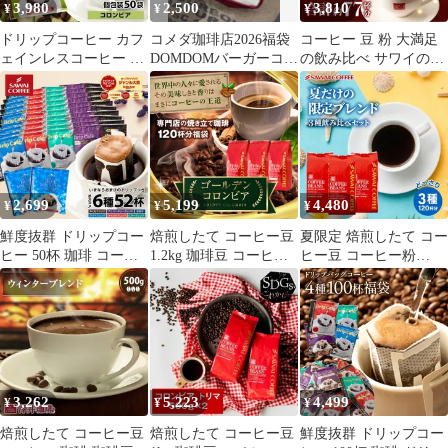
3,980
2,500
3,810
¥
¥
¥
ドリップコーヒー カフ
コメダ珈琲店2026福袋
コーヒー 豆 粉 大満足
ェインレスコーヒー ド
DOMDOMバーガーコラ
の飲み比べ サワイのこ
リップパック コーヒー
ボセット
だわり満喫福袋 ロマン
大容量 デカフェ ノンカ
ブレンド やくも 夢浪漫
フェイン 福袋 50杯分
アイスコーヒー 200g×2
個包装 8g セット コロ
袋 8g×30袋 1000ml×1本
ンビア
2,699
5,199
4,480
¥
¥
¥
鮮度抜群 ドリップコー
焙煎したて コーヒー豆
夏限定 焙煎したて コー
ヒー 50杯 珈琲 コーヒ
1.2kg 珈琲豆 コーヒー
ヒー豆 コーヒー粉
ー 福袋 ドリップバッグ
福袋 大容量 400gx3袋
1.2kg 送料無料 福袋 大
福袋 お試し 8gx50袋 個
中挽き/豆のまま コーヒ
容量 400g 3袋 コーヒー
包装 8g 飲み比べ セッ
ー専門店 120杯分 セッ
専門店 夏の特別ブレン
ト おためし いまならド
ト ゴールデンコロンビ
ド 飲み比べ 120杯分 セ
リップバッグ増量中で6
ア
ット 澤井珈琲
種類52袋
3,262
5,223
4,499
¥
¥
¥
焙煎したて コーヒー豆
焙煎したて コーヒー豆
鮮度抜群 ドリップコー