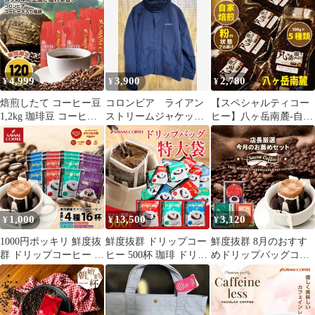
4,999
3,900
2,780
¥
¥
¥
焙煎したて コーヒー豆
コロンビア ライアン
【スペシャルティコー
1,2kg 珈琲豆 コーヒー
ストリームジャケッ
ヒー】八ヶ岳南麓-自家
福袋 大容量 300gx4袋
ト 219 PM5725
焙煎珈琲100g×5種類
中挽き/豆のまま コーヒ
（豆の状態or粉の状
ー専門店 120杯分 飲み
態）【送料無料】オリ
比べ セット ゴールデン
ジナルブレンド浅煎
コロンビア 夜におすす
り〜深煎り
めのブレンド
1,000
13,500
3,120
¥
¥
¥
1000円ポッキリ 鮮度抜
鮮度抜群 ドリップコー
鮮度抜群 8月のおすす
群 ドリップコーヒー 16
ヒー 500杯 珈琲 ドリッ
めドリップバッグコー
杯 珈琲 ドリップバッグ
プパック コーヒー 福袋
ヒー 3種 60袋 ドリップ
福袋 お試し 個包装 8g
メガ ドリップバッグ 福
コーヒー 珈琲 コーヒー
飲み比べ セット ライト
袋 大容量 個包装 8g 選
福袋 ドリップバッグ 福
マイルド ビター アニバ
べる セット ライト マ
袋 個包装 飲み比べ セ