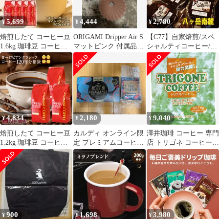
FLOWER CAFE
ク ヨーロピアン
5,699
4,444
2,780
¥
¥
¥
焙煎したて コーヒー豆
ORIGAMI Dripper Air S
【C77】自家焙煎/スペ
1.6kg 珈琲豆 コーヒー
マットピンク 付属品あ
シャルティコーヒー/ブ
福袋 大容量 400gx4袋
り
レンド100g×5種類（豆
中挽き/豆のまま コーヒ
or粉）
ー専門店 160杯分 セッ
ト マイルドブレンド
4,834
2,180
9,040
¥
¥
¥
焙煎したて コーヒー豆
カルディ オンライン限
澤井珈琲 コーヒー 専門
1.2kg 珈琲豆 コーヒー
定 プレミアムコーヒー
店 トリゴネ コーヒー
大容量 400gx3袋 中挽
福袋2026 ドリップコー
コーヒーバッグ 8g×100
き/豆のまま 120杯分 飲
ヒー
袋 セット 【 100袋 】
み比べ セット ヨーロピ
[カフェイン入り] [8グ
アンクラシック
ラム (x 100)]
900
1,698
3,980
¥
¥
¥