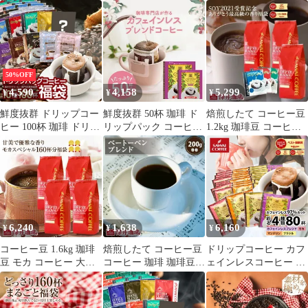
珈琲豆 お試し 100gx2袋
容量 200gx10袋 中挽き/
プパック コーヒー 福袋
コーヒー 20杯分 飲み比
豆のまま 200杯分 飲み
ドリップバッグ 福袋 大
べ セット やくもブレン
比べ セット ビクトリー
容量 個包装 8g 選べる
ド スペシャルブレンド
フォルテシモ やくも キ
セット ライト マイルド
【追跡ゆうメール／同
リマンジャロ
ビター
梱不可】
50%OFF
4,590
4,158
5,299
¥
¥
¥
鮮度抜群 ドリップコー
鮮度抜群 50杯 珈琲 ド
焙煎したて コーヒー豆
ヒー 100杯 珈琲 ドリッ
リップパック コーヒー
1.2kg 珈琲豆 コーヒー
プパック コーヒー 福袋
デカフェ ドリップバッ
福袋 大容量 400gx3袋
ドリップバッグ 福袋 大
グ 個包装 8g コロンビ
中挽き/豆のまま コーヒ
容量 個包装 8g 飲み比
ア ベトナム カフェイン
ー専門店 120杯分 飲み
べ セット お試し おせ
レスブレンドのドリッ
比べ リッチブレンド ハ
ち
プコーヒー50袋
ローブレンド やくもブ
レンド
6,240
1,638
6,160
¥
¥
¥
コーヒー豆 1.6kg 珈琲
焙煎したて コーヒー豆
ドリップコーヒー カフ
豆 モカ コーヒー 大容
コーヒー 珈琲 珈琲豆
ェインレスコーヒー ド
量 400g×4袋 中挽き/豆
お試し コーヒー粉 粉
リップパック コーヒー
のまま 160杯分 飲み比
豆 ベートーベンブレン
大容量 デカフェ ノンカ
べ セット クイーンモカ
ド 200g袋 単品珈琲豆
フェイン 福袋 80杯分