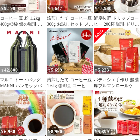
9,198
1,647
15,980
¥
¥
¥
コーヒー 豆 粉 1.2kg
焙煎したて コーヒー豆
鮮度抜群 ドリップコー
400g×3袋 銀の珈琲 柔
300g お試しセット メー
ヒー 200杯 珈琲 ドリッ
らか味 120杯分福袋 中
ル便 150gx2袋 コーヒー
プパック コーヒー 福袋
挽き/豆のまま 大容量
専門店 30杯分 飲み比べ
ドリップバッグ 福袋 大
プラタブレンド 澤井珈
ブレンドフォルテシモ
容量 個包装 8g 飲み比
琲
リッチ ビクトリーブレ
べ セット お試し おせ
ンドリッチ 澤井珈琲
ち
42,800
5,699
5,223
¥
¥
¥
マルニ トートバッグ
焙煎したて コーヒー豆
パティシエ手作り 超濃
MARNI ハンモックバッ
1.6kg 珈琲豆 コーヒー
厚ブルマンロールケー
グ レディース ハンドバ
大容量 400gx4袋 中挽
キ福袋 コーヒー ブルー
ッグ 肩掛け 4A対応 ブ
き/豆のまま 160杯分 飲
マウンテン スイーツ お
ランド ストライプ マル
み比べ セット リッチブ
菓子 カフェオレブレン
ニフラワーカフェ ディ
レンド ハローブレンド
ド コーヒーに合う 珈琲
ープセージ
白と黒 黒と白 白い 黒
豆 ゴールデンブレンド
SHMH0009A0
い
ケーキ 洋菓子 カリブマ
ウンテン
6,960
8,960
5,899
¥
¥
¥