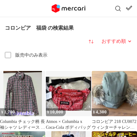
コロンビア 福袋 の検索結果
並び替え
販売中のみ表示
1,700
10,000
4,300
¥
¥
¥
Columbia チェック柄 長
Atmos × Columbia x
コロンビア 218 CU0072
袖シャツ レディース L
Coca-Cola ボディバッグ
ウィンターチャレンジ
サイズ トップス
ャートラッパー