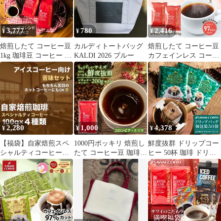
ーサリー 【追跡ゆうメ
イルド ビター
ット
ール／同梱不可】
3,777
780
2,416
¥
¥
¥
焙煎したて コーヒー豆
カルディトートバッグ
焙煎したて コーヒー豆
1kg 珈琲豆 コーヒー 福
KALDI 2026 ブルー
カフェインレス コーヒ
袋 大容量 500gx2袋 中
ー 粉 お試し セット ブ
挽き/豆のまま コーヒー
ラジル モカ デカフェ
専門店 100杯分 飲み比
ノンカフェイン 福袋 30
べ セット 朝におすすめ
杯分 澤井珈琲 追跡ゆう
のコーヒー モーニング
メール
ブレンド
2,280
1,000
4,378
¥
¥
¥
【福袋】自家焙煎スペ
1000円ポッキリ 焙煎し
鮮度抜群 ドリップコー
シャルティコーヒー
たて コーヒー豆 珈琲豆
ヒー 50杯 珈琲 ドリッ
【アイスコーヒー向け
コーヒー 福袋 200gx1袋
プパック コーヒー 福袋
苦味セット】ブレンド
中挽き/豆のまま 20杯分
ドリップバッグ 福袋 大
100g×4種類（豆の状態
飲み比べ セット メール
容量 50袋 個包装 8g 飲
or粉の状態）【送料無
便 お試し サスティナブ
み比べ セット エメラル
料】クリックポスト
ルなコーヒー コロンビ
ドマウンテンブレンド
ア トリマ