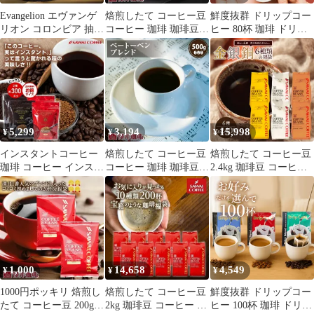
Evangelion エヴァンゲ
焙煎したて コーヒー豆
鮮度抜群 ドリップコー
リオン コロンビア 抽選
コーヒー 珈琲 珈琲豆
ヒー 80杯 珈琲 ドリッ
購入 限定 トートバッグ
お試し コーヒー粉 粉
プパック コーヒー 福袋
豆 ミラノブレンド
ドリップバッグ 福袋 大
Milan Blend 200g袋 単品
容量 20袋x4袋 個包装
珈琲豆
8g 飲み比べ セット や
くも ビター アニバーサ
リー リッチヨーロピア
ン
5,299
3,194
15,998
¥
¥
¥
インスタントコーヒー
焙煎したて コーヒー豆
焙煎したて コーヒー豆
珈琲 コーヒー インスタ
コーヒー 珈琲 珈琲豆
2.4kg 珈琲豆 コーヒー
ントコーヒー300杯分 2
お試し コーヒー粉 粉
大容量 400gx6袋 中挽
種 4袋 飲み比べ 簡単
豆 ベートーベンブレン
き/豆のまま 240杯分 飲
詰め替え ホット アイス
ド 500g袋 単品珈琲豆
み比べ セット プレミア
カフェオレ お得用 徳用
ム ソル ルナ テルス オ
福袋 フリーズドライ
ーロ プラタ ブロンセ 6
種 金と銀と銅
1,000
14,658
4,549
¥
¥
¥
1000円ポッキリ 焙煎し
焙煎したて コーヒー豆
鮮度抜群 ドリップコー
たて コーヒー豆 200g
2kg 珈琲豆 コーヒー 大
ヒー 100杯 珈琲 ドリッ