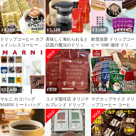
比べ セット ファミリー
容量 50袋 個包装 8g 飲
8g 飲み比べ キャラメル
ブレンド
み比べ セット リッチヨ
バニラ ヘーゼルナッツ
ーロピアン
カフェロワイヤル【追
跡ゆうメール／同梱不
可】
4,280
5,108
3,500
¥
¥
¥
ドリップコーヒー カフ
美味しく淹れられると
鮮度抜群 ドリップコー
ェインレスコーヒー ド
話題の魔法のドリッパ
ヒー 50杯 珈琲 ドリッ
リップパック コーヒー
ーが入った福袋
プパック コーヒー 福袋
大容量 デカフェ ノンカ
ドリップバッグ 福袋 大
フェイン 福袋 50杯分
容量 50袋 個包装 8g 飲
個包装 8g セット ブラ
み比べ セット アニバー
ジル
サリーブレンド
52,800
650
5,834
¥
¥
¥
マルニ カゴバッグ
コメダ珈琲店 オリジナ
マグカップサイズ ドリ
MARNI トートバッグ
ルブレンド ドリップコ
ップコーヒー コーヒー
アニマルバスケット ピ
ーヒー 1杯分×5パック
大容量 濃いめ 13g マグ
クニックバッグ マルニ
カップ ドリップパック
マーケット ブランド ス
13Drip 福袋 90杯分 個
トローバッグ 軽量 かご
包装 13g 飲み比べ セッ
バッグ MARNI
ト オリジナル クラシッ