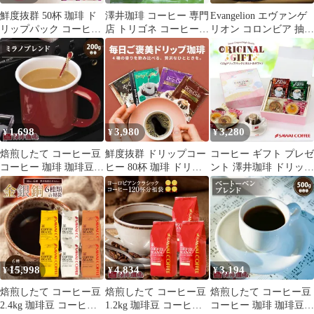
鮮度抜群 50杯 珈琲 ド
澤井珈琲 コーヒー 専門
Evangelion エヴァンゲ
リップパック コーヒー
店 トリゴネ コーヒー
リオン コロンビア 抽選
デカフェ ドリップバッ
コーヒーバッグ 8g×100
購入 限定 トートバッグ
グ 個包装 8g コロンビ
袋 セット 【 100袋 】
ア ベトナム カフェイン
[カフェイン入り] [8グ
レスブレンドのドリッ
ラム (x 100)]
プコーヒー50袋
1,698
3,980
3,280
¥
¥
¥
焙煎したて コーヒー豆
鮮度抜群 ドリップコー
コーヒー ギフト プレゼ
コーヒー 珈琲 珈琲豆
ヒー 80杯 珈琲 ドリッ
ント 澤井珈琲 ドリップ
お試し コーヒー粉 粉
プパック コーヒー 福袋
バッグ 3種の13DRIPと4
豆 ミラノブレンド
ドリップバッグ 福袋 大
種の タルト ギフト セ
Milan Blend 200g袋 単品
容量 20袋x4袋 個包装
ット 13g×15袋 スイー
珈琲豆
8g 飲み比べ セット や
ツ お菓子
くも ビター アニバーサ
リー リッチヨーロピア
ン
15,998
4,834
3,194
¥
¥
¥
焙煎したて コーヒー豆
焙煎したて コーヒー豆
焙煎したて コーヒー豆
2.4kg 珈琲豆 コーヒー
1.2kg 珈琲豆 コーヒー
コーヒー 珈琲 珈琲豆