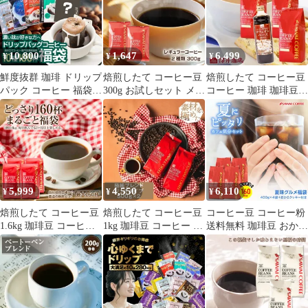
ド 飲み比べ 120杯分 セ
モカブレンド
べ セット お試し おせ
ット 澤井珈琲
ち
10,800
1,647
6,499
¥
¥
¥
鮮度抜群 珈琲 ドリップ
焙煎したて コーヒー豆
焙煎したて コーヒー豆
パック コーヒー 福袋
300g お試しセット メー
コーヒー 珈琲 珈琲豆
ドリップバッグ 福袋 大
ル便 150gx2袋 コーヒー
お試し コーヒー粉 粉
容量 個包装 濃い味が好
専門店 30杯分 飲み比べ
豆 カフェな雰囲気漂う
きな方への飲み比べ10
ブレンドフォルテシモ
お得な 福袋 ほこほこに
種100杯セット
リッチ ビクトリーブレ
あったまりましょセッ
ンドリッチ 澤井珈琲
ト冷凍便不可
5,999
4,550
6,110
¥
¥
¥
焙煎したて コーヒー豆
焙煎したて コーヒー豆
コーヒー豆 コーヒー粉
1.6kg 珈琲豆 コーヒー
1kg 珈琲豆 コーヒー 大
送料無料 珈琲豆 おから
大容量 400gx4袋 中挽
容量 500gx2袋 中挽き/
クッキー付き 夏味グル
き/豆のまま 160杯分 飲
豆のまま 100杯分 飲み
メ福袋 1.6kg 400gx4袋
み比べ セット 出雲神話
比べ セット 極純ブレン
中挽き/豆のまま 焙煎し
の郷ブレンド ブラジル
ド リッチタイプ ブレン
たて 福袋 大容量 飲み
ベートヴェンブレンド
ドフォルテシモ ビクト
比べ セット 160杯分 澤
コロンビア
リーブレンド
井珈琲