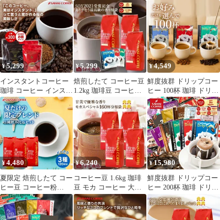
大容量 400gx6袋 中挽
大容量 400gx3袋 中挽
お試し コーヒー粉 粉
き/豆のまま 240杯分 飲
き/豆のまま 120杯分 飲
豆 ベートーベンブレン
み比べ セット プレミア
み比べ セット ヨーロピ
ド 500g袋 単品珈琲豆
ム ソル ルナ テルス オ
アンクラシック
ーロ プラタ ブロンセ 6
種 金と銀と銅
5,299
5,299
4,549
¥
¥
¥
インスタントコーヒー
焙煎したて コーヒー豆
鮮度抜群 ドリップコー
珈琲 コーヒー インスタ
1.2kg 珈琲豆 コーヒー
ヒー 100杯 珈琲 ドリッ
ントコーヒー300杯分 2
福袋 大容量 400gx3袋
プパック コーヒー 福袋
種 4袋 飲み比べ 簡単
中挽き/豆のまま コーヒ
ドリップバッグ 福袋 大
詰め替え ホット アイス
ー専門店 120杯分 飲み
容量 個包装 8g 選べる
カフェオレ お得用 徳用
比べ リッチブレンド ハ
セット ライト マイルド
福袋 フリーズドライ
ローブレンド やくもブ
ビター
レンド
4,480
6,240
15,980
¥
¥
¥
夏限定 焙煎したて コー
コーヒー豆 1.6kg 珈琲
鮮度抜群 ドリップコー
ヒー豆 コーヒー粉
豆 モカ コーヒー 大容
ヒー 200杯 珈琲 ドリッ
1.2kg 送料無料 福袋 大
量 400g×4袋 中挽き/豆
プパック コーヒー 福袋
容量 400g 3袋 コーヒー
のまま 160杯分 飲み比
ドリップバッグ 福袋 大
専門店 夏の特別ブレン
べ セット クイーンモカ
容量 個包装 8g 飲み比