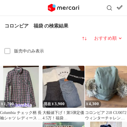
コロンビア 福袋 の検索結果
並び替え
販売中のみ表示
1,700
3,900
4,300
¥
現在 ¥
¥
Columbia チェック柄 長
大幅値下げ！第5弾定価
コロンビア 218 CU0072
袖シャツ レディース L
4.5万！福袋
ウィンターチャレンジ
サイズ トップス
Levi'sColumbia 等まと
ャートラッパー