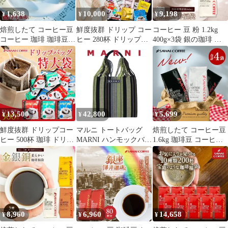
1,638
10,000
9,198
¥
¥
¥
焙煎したて コーヒー豆
鮮度抜群 ドリップ コー
コーヒー 豆 粉 1.2kg
コーヒー 珈琲 珈琲豆
ヒー 280杯 ドリップバ
400g×3袋 銀の珈琲 柔
お試し コーヒー粉 粉
ッグ 福袋 10種280杯分
らか味 120杯分福袋 中
豆 ベートーベンブレン
おせち福袋 大容量 個包
挽き/豆のまま 大容量
ド 200g袋 単品珈琲豆
装 飲み比べ セット 澤
プラタブレンド 澤井珈
井珈琲
琲
13,500
42,800
5,699
¥
¥
¥
鮮度抜群 ドリップコー
マルニ トートバッグ
焙煎したて コーヒー豆
ヒー 500杯 珈琲 ドリッ
MARNI ハンモックバッ
1.6kg 珈琲豆 コーヒー
プパック コーヒー 福袋
グ レディース ハンドバ
大容量 400gx4袋 中挽
メガ ドリップバッグ 福
ッグ 肩掛け 4A対応 ブ
き/豆のまま 160杯分 飲
袋 大容量 個包装 8g 選
ランド ストライプ マル
み比べ セット リッチブ
べる セット ライト マ
ニフラワーカフェ ディ
レンド ハローブレンド
イルド ビター
ープセージ
白と黒 黒と白 白い 黒
SHMH0009A0
い
8,960
6,960
14,658
¥
¥
¥