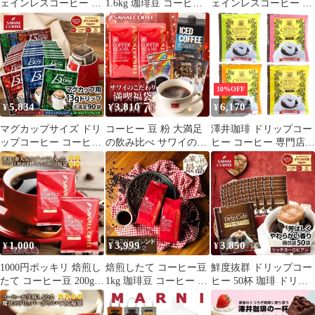
ェインレスコーヒー ド
1.6kg 珈琲豆 コーヒー
ェインレスコーヒー ド
リップパック コーヒー
福袋 大容量 400gx4袋
リップパック コーヒー
大容量 デカフェ ノンカ
中挽き/豆のまま コーヒ
大容量 デカフェ ノンカ
フェイン 福袋 50杯分
ー専門店 160杯分 セッ
フェイン 福袋 80杯分
個包装 8g セット ブラ
ト マイルドブレンド
個包装 8g 飲み比べ セ
ジル
ットブラジル マンデリ
ン ブレンド モカ
10%OFF
5,834
3,810
6,170
¥
¥
¥
マグカップサイズ ドリ
コーヒー 豆 粉 大満足
澤井珈琲 ドリップコー
ップコーヒー コーヒー
の飲み比べ サワイのこ
ヒー コーヒー 専門店
大容量 濃いめ 13g マグ
だわり満喫福袋 ロマン
珈琲 ４種のカフェイン
カップ ドリップパック
ブレンド やくも 夢浪漫
レス ドリップバッグ コ
13Drip 福袋 90杯分 個
アイスコーヒー 200g×2
ーヒー80杯分 セット [4
包装 13g 飲み比べ セッ
袋 8g×30袋 1000ml×1本
種アソート] [8グラム
ト オリジナル クラシッ
(x 80)]
ク ヨーロピアン
1,000
3,999
3,850
¥
¥
¥
1000円ポッキリ 焙煎し
焙煎したて コーヒー豆
鮮度抜群 ドリップコー
たて コーヒー豆 200g
1kg 珈琲豆 コーヒー 大
ヒー 50杯 珈琲 ドリッ
珈琲豆 お試し 100gx2袋
容量 500gx2袋 中挽き/
プパック コーヒー 福袋
コーヒー 20杯分 飲み比
豆のまま 100杯分 飲み
ドリップバッグ 福袋 大