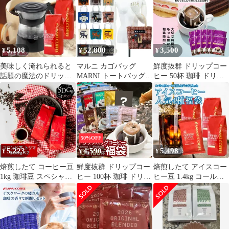
べ セット やくもブレン
比べ セット ファミリー
容量 50袋 個包装 8g 飲
ド スペシャルブレンド
ブレンド
み比べ セット リッチヨ
【追跡ゆうメール／同
ーロピアン
梱不可】
5,108
52,800
3,500
¥
¥
¥
美味しく淹れられると
マルニ カゴバッグ
鮮度抜群 ドリップコー
話題の魔法のドリッパ
MARNI トートバッグ
ヒー 50杯 珈琲 ドリッ
ーが入った福袋
アニマルバスケット ピ
プパック コーヒー 福袋
クニックバッグ マルニ
ドリップバッグ 福袋 大
マーケット ブランド ス
容量 50袋 個包装 8g 飲
トローバッグ 軽量 かご
み比べ セット アニバー
バッグ MARNI
サリーブレンド
FLOWER CAFE
50%OFF
5,223
4,590
5,498
¥
¥
¥
焙煎したて コーヒー豆
鮮度抜群 ドリップコー
焙煎したて アイスコー
1kg 珈琲豆 スペシャリ
ヒー 100杯 珈琲 ドリッ
ヒー豆 1.4kg コールド
ティーコーヒー 福袋 お
プパック コーヒー 福袋
ブリュー 珈琲豆 水出し
試し 500gx2袋 中挽き/
ドリップバッグ 福袋 大
コーヒー 大容量 140杯
豆のまま 100杯分 セッ
容量 個包装 8g 飲み比
分 飲み比べ セット ア
ト サスティナブルなコ
べ セット お試し おせ
イスエメラルドマウン
ーヒー コロンビア トリ
ち
テン アイスブレンド ア