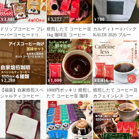
り〜深煎り
ット
ーサリー 【追跡ゆうメ
ール／同梱不可】
1,001
3,777
780
¥
¥
¥
ドリップコーヒー フレ
焙煎したて コーヒー豆
カルディトートバッグ
ーバーコーヒードリッ
1kg 珈琲豆 コーヒー 福
KALDI 2026 ブルー
プパック コーヒー お試
袋 大容量 500gx2袋 中
し 福袋 10杯分 個包装
挽き/豆のまま コーヒー
8g 飲み比べ キャラメル
専門店 100杯分 飲み比
バニラ ヘーゼルナッツ
べ セット 朝におすすめ
カフェロワイヤル【追
のコーヒー モーニング
跡ゆうメール／同梱不
ブレンド
可】
2,280
1,000
2,416
¥
¥
¥
【福袋】自家焙煎スペ
1000円ポッキリ 焙煎し
焙煎したて コーヒー豆
シャルティコーヒー
たて コーヒー豆 珈琲豆
カフェインレス コーヒ
【アイスコーヒー向け
コーヒー 福袋 200gx1袋
ー 粉 お試し セット ブ
苦味セット】ブレンド
中挽き/豆のまま 20杯分
ラジル モカ デカフェ
100g×4種類（豆の状態
飲み比べ セット メール
ノンカフェイン 福袋 30
or粉の状態）【送料無
便 お試し サスティナブ
杯分 澤井珈琲 追跡ゆう
料】クリックポスト
ルなコーヒー コロンビ
メール
ア トリマ