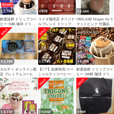
マ SDGs エシカル
イスマンデリン アイス
50%OFF
エリザベ
2,700
650
4,444
¥
¥
¥
鮮度抜群 ドリップコー
コメダ珈琲店 オリジナ
ORIGAMI Dripper Air S
ヒー 50杯 珈琲 ドリッ
ルブレンド ドリップコ
マットピンク 付属品あ
プパック 50袋 コーヒー
ーヒー 1杯分×5パック
り
福袋 ドリップバッグ 福
袋 大容量 7gx50袋 個包
装 7g 来客用 オフィス
ブレンド
2,180
2,780
4,499
¥
¥
¥
カルディ オンライン限
【C77】自家焙煎/スペ
鮮度抜群 ドリップコー
定 プレミアムコーヒー
シャルティコーヒー/ブ
ヒー 100杯 珈琲 ドリッ
福袋2026 ドリップコー
レンド100g×5種類（豆
プパック コーヒー 福袋
ヒー
or粉）
ドリップバッグ 福袋 大
容量 個包装 8g 飲み比
べ セット ライト マイ
ルド ビター アニバーサ
リー
4,158
9,040
900
¥
¥
¥