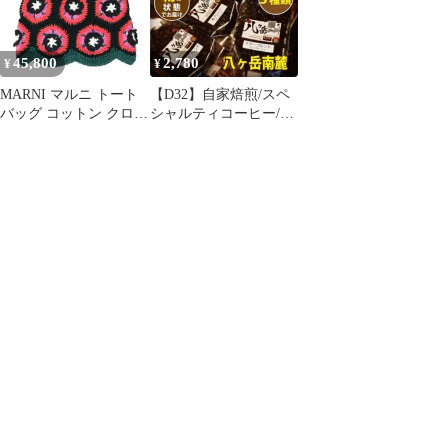
45,800
2,780
¥
¥
MARNI マルニ トート
【D32】自家焙煎/スペ
バッグ コットン クロシ
シャルティコーヒー/ブ
ェバッグ 編み込み 花柄
レンド100g×5種類（豆
ハンドバッグ カゴバッ
or粉）
グ マルニフラワーカフ
ェ マルニマーケット グ
リーンフラワー