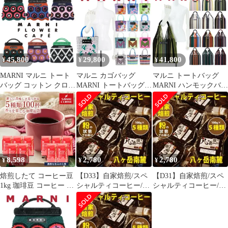
カップ ドリップパック
ハンドル バスケット ア
ック 13Drip 福袋 6種
13Drip 福袋 150杯分 個
イスクリーム ピクニッ
120杯分 個包装 飲み比
包装 13g 飲み比べ セッ
クバッグ ブランド 人気
べ セット オリジナル
ト オリジナル クラシッ
軽量 ナイロン
クラシック ヨーロピア
ク ヨーロピアン
SHMH0013JG
ン DANDY
45,800
29,800
41,800
¥
¥
¥
MARNI マルニ トート
マルニ カゴバッグ
マルニ トートバッグ
バッグ コットン クロシ
MARNI トートバッグ
MARNI ハンモックバッ
ェバッグ 編み込み 花柄
レディース バスケット
グ レディース ハンドバ
フラワー ハンドバッグ
バッグ 編み込み 軽量
ッグ 肩掛け 4A対応 ブ
カゴバッグ マルニフラ
ナイロン ブランド ミニ
ランド ストライプ マル
ワーカフェ マルニマー
バッグ 人気 マルニフラ
ニフラワーカフェ マル
ケット BOMH0001Q0
ワーカフェ マルニマー
ニマーケット
ケット
SHMH0009A0
8,598
2,780
2,780
¥
¥
¥
焙煎したて コーヒー豆
【D33】自家焙煎/スペ
【D31】自家焙煎/スペ
1kg 珈琲豆 コーヒー 大
シャルティコーヒー/ブ
シャルティコーヒー/ブ
容量 200gx5袋 中挽き/
レンド100g×5種類（豆
レンド100g×5種類（豆
豆のまま 100杯分 飲み
or粉）
or粉）
比べ セット 優しい味
濃い味