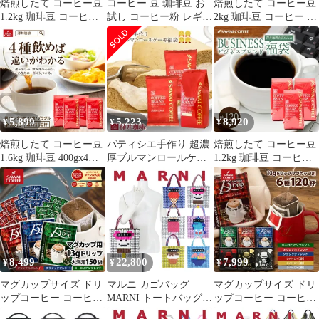
焙煎したて コーヒー豆
コーヒー 豆 珈琲豆 お
焙煎したて コーヒー豆
1.2kg 珈琲豆 コーヒー
試し コーヒー粉 レギュ
2kg 珈琲豆 コーヒー 大
大容量 400gx3袋 中挽
ラーコーヒー ブレンド
容量 200gx10袋 中挽き/
き/豆のまま 120杯分 飲
夢・浪漫 0.8kg 80杯分
豆のまま 200杯分 飲み
み比べ セット 贅沢 高
比べ セット ビクトリー
級 逸品 オーロ プラタ
フォルテシモ やくも キ
ブロンセ 3種 金と銀と
リマンジャロ
銅 柔らか味
5,899
5,223
8,920
¥
¥
¥
焙煎したて コーヒー豆
パティシエ手作り 超濃
焙煎したて コーヒー豆
1.6kg 珈琲豆 400gx4袋
厚ブルマンロールケー
1.2kg 珈琲豆 コーヒー
中挽き/豆のまま 160杯
キ福袋 コーヒー ブルー
大容量 400gx3袋 中挽
分 飲み比べ セット ブ
マウンテン スイーツ お
き/豆のまま 120杯分 業
ラジルサンライズ 朝に
菓子 カフェオレブレン
務用 セット ビジネスブ
おすすめのブレンド ア
ド コーヒーに合う 珈琲
レンド
フタヌーンブレンド 夜
豆 ゴールデンブレンド
におすすめのブレンド
ケーキ 洋菓子 カリブマ
ウンテン
8,499
22,800
7,999
¥
¥
¥
マグカップサイズ ドリ
マルニ カゴバッグ
マグカップサイズ ドリ
ップコーヒー コーヒー
MARNI トートバッグ
ップコーヒー コーヒー
大容量 濃いめ 13g マグ
レディース ジャージー
濃いめ 13g ドリップパ