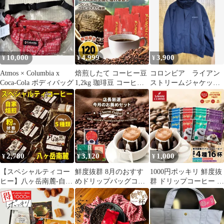
め売り！
10,000
4,999
3,900
¥
¥
¥
Atmos × Columbia x
焙煎したて コーヒー豆
コロンビア ライアン
Coca-Cola ボディバッグ
1,2kg 珈琲豆 コーヒー
ストリームジャケッ
福袋 大容量 300gx4袋
ト 219 PM5725
中挽き/豆のまま コーヒ
ー専門店 120杯分 飲み
比べ セット ゴールデン
コロンビア 夜におすす
めのブレンド
2,780
3,120
1,000
¥
¥
¥
【スペシャルティコー
鮮度抜群 8月のおすす
1000円ポッキリ 鮮度抜
ヒー】八ヶ岳南麓-自家
めドリップバッグコー
群 ドリップコーヒー 16
焙煎珈琲100g×5種類
ヒー 3種 60袋 ドリップ
杯 珈琲 ドリップバッグ
（豆の状態or粉の状
コーヒー 珈琲 コーヒー
福袋 お試し 個包装 8g
態）【送料無料】オリ
福袋 ドリップバッグ 福
飲み比べ セット ライト
ジナルブレンド浅煎
袋 個包装 飲み比べ セ
マイルド ビター アニバ