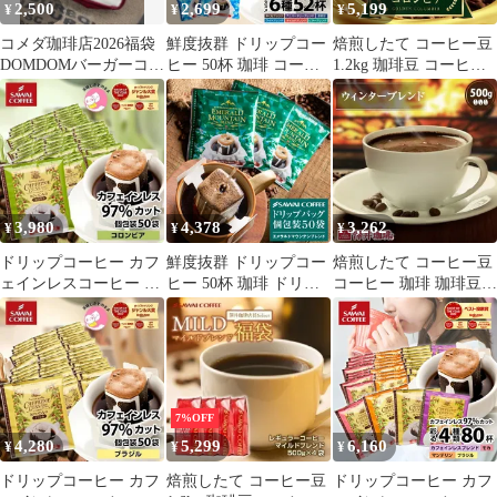
2,500
2,699
5,199
¥
¥
¥
コメダ珈琲店2026福袋
鮮度抜群 ドリップコー
焙煎したて コーヒー豆
DOMDOMバーガーコラ
ヒー 50杯 珈琲 コーヒ
1.2kg 珈琲豆 コーヒー
ボセット
ー 福袋 ドリップバッグ
福袋 大容量 400gx3袋
福袋 お試し 8gx50袋 個
中挽き/豆のまま コーヒ
包装 8g 飲み比べ セッ
ー専門店 120杯分 セッ
ト おためし いまならド
ト ゴールデンコロンビ
リップバッグ増量中で6
ア
種類52袋
3,980
4,378
3,262
¥
¥
¥
ドリップコーヒー カフ
鮮度抜群 ドリップコー
焙煎したて コーヒー豆
ェインレスコーヒー ド
ヒー 50杯 珈琲 ドリッ
コーヒー 珈琲 珈琲豆
リップパック コーヒー
プパック コーヒー 福袋
お試し コーヒー粉 粉
大容量 デカフェ ノンカ
ドリップバッグ 福袋 大
豆 冬専用のウィンター
フェイン 福袋 50杯分
容量 50袋 個包装 8g 飲
ブレンド 500g袋 単品珈
個包装 8g セット コロ
み比べ セット エメラル
琲豆
ンビア
ドマウンテンブレンド
7%OFF
4,280
5,299
6,160
¥
¥
¥
ドリップコーヒー カフ
焙煎したて コーヒー豆
ドリップコーヒー カフ