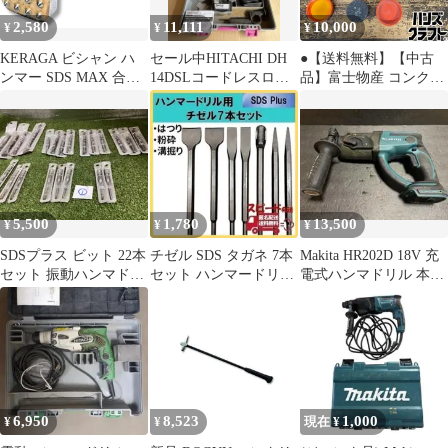
2,580
11,111
10,000
¥
¥
¥
KERAGA ビシャン ハ
セール中HITACHI DH
●【送料無料】【中古
ンマー SDS MAX 合金
14DSLコードレスロー
品】富士物産 コンクリ
電動ハンマー ハンマー
タリハンマドリル14.4V
ートテストハンマ (2)
ドリル コンクリート レ
【ハンズクラフト久留
ンガ 石材 下地処理 荒
米上津BP店】
面仕上 表面加工 (16歯
四角型)
5,500
1,780
13,500
¥
¥
¥
SDSプラス ビット 22本
チゼル SDS タガネ 7本
Makita HR202D 18V 充
セット 振動ハンマドリ
セット ハンマードリル
電式ハンマドリル 本体
ル用 コンクリート ①
用 コンクリート 0645
のみ
6,950
8,523
1,000
¥
¥
現在 ¥