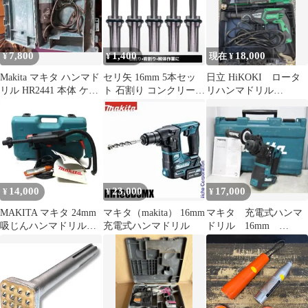
7,800
1,400
18,000
¥
¥
現在 ¥
Makita マキタ ハンマド
セリ矢 16mm 5本セッ
日立 HiKOKI ロータ
リル HR2441 本体 ケー
ト 石割り コンクリート
リハンマドリル
ス付
石を割る道具 ハンマー
DH28PMY ・ビット付
ドリル
動作保証
14,000
23,000
17,000
¥
¥
¥
MAKITA マキタ 24mm
マキタ（makita） 16mm
マキタ 充電式ハンマ
吸じんハンマドリル
充電式ハンマドリル
ドリル 16mm
HR2430 電動工具
HR166D 動作良好 本
体のみケース付