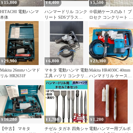
15,800
4,400
5,500
¥
¥
¥
HITACHI 電動ハンマ
ハンマードリル コンク
※収納ケースのみ！ プ
本体
リート SDSプラス
ロセク コンクリート テ
12.5mm 有効長200 全長
ストハンマー ケース 研
1m
磨石付き
29,900
6,800
23,300
¥
¥
¥
Makita 26mmハンマド
マキタ 電動ハンマ 電動
Makita HR4030C 40mm
リル HR2631F
工具 ハツリ コンクリー
ハンマドリル ケース付
ト 電気チッパー ハンマ
動作確認済 工具
ドリル
16,280
1,780
1,200
¥
¥
¥
【中古】 マキタ
チゼル タガネ 四角シャ
電動ハンマー用ブルポ