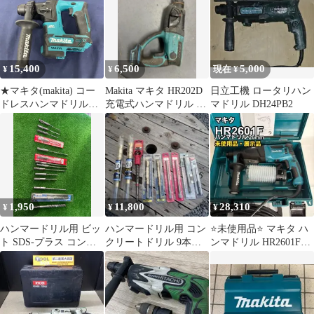
15,400
6,500
5,000
¥
¥
現在 ¥
★マキタ(makita) コー
Makita マキタ HR202D
日立工機 ロータリハン
ドレスハンマドリル
充電式ハンマドリル 本
マドリル DH24PB2
HR166DZ【八尾店】
体
1,950
11,800
28,310
¥
¥
¥
ハンマードリル用 ビッ
ハンマードリル用 コン
⭐️未使用品⭐️ マキタ ハ
ト SDS-プラス コンク
クリートドリル 9本セ
ンマドリル HR2601F
リートドリル
ット HILTI makita
26mm SDSプラス
3.4/3.5/4.0/4.3/5.3/10.5/1
2.7 14本セット ※現状
品(ナ-80)