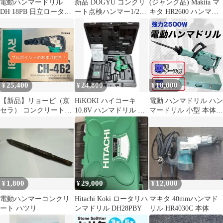
電動ハンマードリル
新品 DOGYU コンクリ
(ジャンク品) Makita マ
DH 18PB 日立ロータリ
ート点検ハンマー1/2P
キタ HR2600 ハンマド
ハンマドリル
600mm
リル 有線 ケース付
25,400
24,800
18,000
¥
¥
¥
【新品】リョービ（京
HiKOKI ハイコーキ
電動 ハンマドリル ハン
セラ） コンクリートハ
10.8V ハンマドリル セ
マードリル 小型 本体
ンマ CH-462 本体＋ブ
ット DH12DD
コード式 打ち込み コン
ルポイント
クリート ドリル 振動
インパクト コンセント
有線 コンパクト コンク
リート用 石材用 100V
1,800
29,000
12,000
¥
¥
¥
電動ハンマーコンクリ
Hitachi Koki ロータリハ
マキタ 40mmハンマド
ート ハツリ
ンマドリル DH28PBY
リル HR4030C 本体