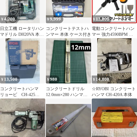
4,200
9,999
13,800
¥
¥
¥
日立工機 ロータリハン
コンクリートテストハ
電動コンクリートハン
マドリル DH20VA 本体
ンマー 本体 ケース付き
マー 強力4590BPM 放
ケース付 動作確認済
熱 減震設計 チゼル3種
み
付属
13,500
980
14,800
¥
¥
¥
コンクリートハンマ
コンクリートドリル
☆RYOBI コンクリート
リョービ CH-425
12.0mm×280 ハンマー
ハンマ CH-420A 本体
RYOBI ハツリ機 は
ドリル用 ユニカ 六
つり機
角軸