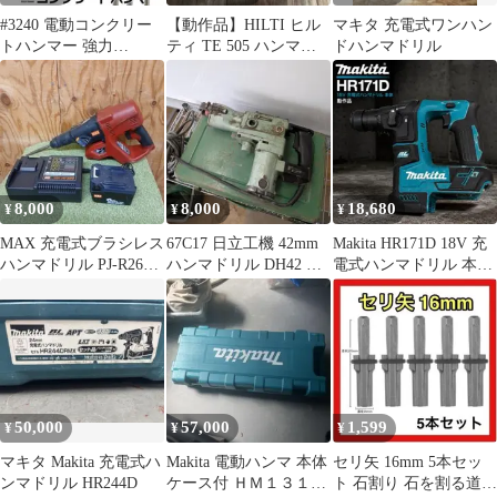
#3240 電動コンクリー
【動作品】HILTI ヒル
マキタ 充電式ワンハン
トハンマー 強力
ティ TE 505 ハンマド
ドハンマドリル
4590BPM 重量5.6kg チ
リル ケース付き
ゼル
8,000
8,000
18,680
¥
¥
¥
MAX 充電式ブラシレス
67C17 日立工機 42mm
Makita HR171D 18V 充
ハンマドリル PJ-R265-
ハンマドリル DH42 動
電式ハンマドリル 本体
B2C
作品 ケース付
動作品
50,000
57,000
1,599
¥
¥
¥
マキタ Makita 充電式ハ
Makita 電動ハンマ 本体
セリ矢 16mm 5本セッ
ンマドリル HR244D
ケース付 ＨＭ１３１７
ト 石割り 石を割る道具