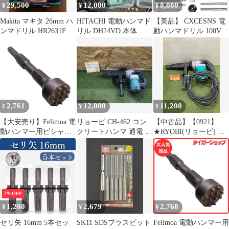
29,500
12,000
8,080
¥
¥
¥
Makita マキタ 26mm ハ
HITACHI 電動ハンマド
【美品】 CXCESNS 電
ンマドリル HR2631F
リル DH24VD 本体 ケ
動ハンマドリル 100V
ース付
コード式 低振動機構
2,761
12,000
11,200
¥
¥
¥
【大安売り】Felimoa 電
リョービ CH-462 コン
【中古品】【0921】
動ハンマー用ビシャン
クリートハンマ 通電 土
★RYOBI(リョービ) コ
石材工具 コンクリート
木関連 建設 中古品 現
ンクリートハンマ(六角
表面処理 六角軸
状渡し 260614
軸) CH-462
ITCC4J25CSQ8
7%OFF
1,200
2,679
2,768
¥
¥
¥
セリ矢 16mm 5本セッ
SK11 SDSプラスビット
Felimoa 電動ハンマー用