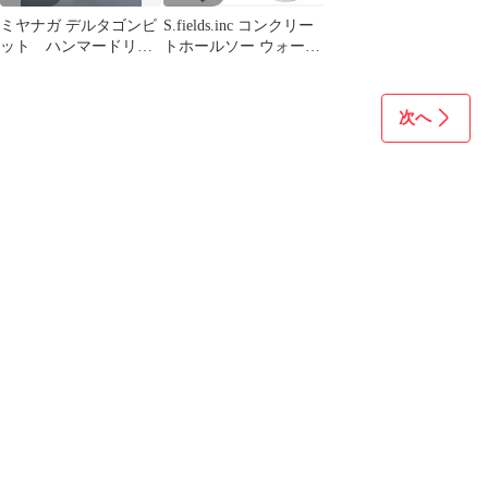
ミヤナガ デルタゴンビ
S.fields.inc コンクリー
ット ハンマードリル
トホールソー ウォール
用 18.0 コンクリー
ホールソー 超硬 コアビ
ト 石材用
ット コアドリル コンロ
ッド ハンマードリル 先
次へ
端工具 先端ドリル
65x200mm(65x200mm)