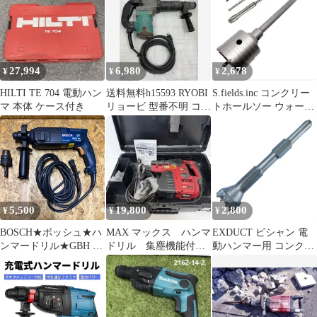
ム 交換 修理 管理E4
揃え 面取り 工具 石工
石材 レンガ タイル 下
処理 16歯 [16歯]
27,994
6,980
2,678
¥
¥
¥
HILTI TE 704 電動ハン
送料無料h15593 RYOBI
S.fields.inc コンクリー
マ 本体 ケース付き
リョービ 型番不明 コン
トホールソー ウォール
クリートハンマ 工具 大
ホールソー 超硬 コアビ
工道具 電動工具 DIY
ット コアドリル コンロ
ッド ハンマードリル 先
端工具 先端ドリル
(65×200㎜) [65×200㎜]
5,500
19,800
2,800
¥
¥
¥
BOSCH★ボッシュ★ハ
MAX マックス ハンマ
EXDUCT ビシャン 電
ンマードリル★GBH 2
ドリル 集塵機能付
動ハンマー用 コンクリ
SE★100V★SDSプラス
ハイパワー SDS チャ
ート ライン塗装消去 六
★ドリルチャック付★
ック交換可能
角 面荒し 石材工具 角
ドイツ製★電動ハンマ
揃え 面取り 工具 石工
ドリル★コンクリート
石材 レンガ タイル 下
穴あけ★振動ドリル★
処理 16歯 [16歯]