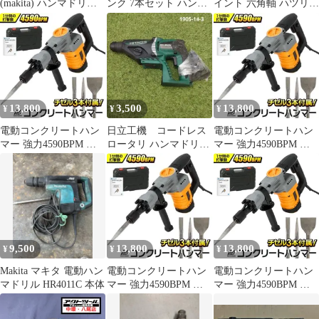
(makita) ハンマドリル
ンク 7本セット ハンマ
イント 六角軸 ハツリ
HR2601F アクトツール
ードリル用 コンクリー
コンクリート用
広島
ト レンガ
13,800
3,500
13,800
¥
¥
¥
電動コンクリートハン
日立工機 コードレス
電動コンクリートハン
マー 強力4590BPM 重
ロータリ ハンマドリル
マー 強力4590BPM 重
量5.6kg チゼル3種付属
DH 24DV
量5.6kg チゼル3種付属
9,500
13,800
13,800
¥
¥
¥
Makita マキタ 電動ハン
電動コンクリートハン
電動コンクリートハン
マドリル HR4011C 本体
マー 強力4590BPM 重
マー 強力4590BPM 重
量5.6kg チゼル3種付属
量5.6kg チゼル3種付属