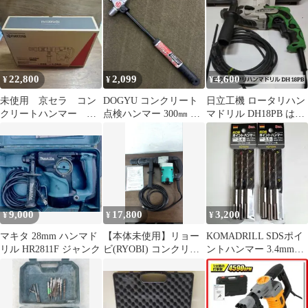
22,800
2,099
4,600
¥
¥
¥
未使用 京セラ コン
DOGYU コンクリート
日立工機 ロータリハン
クリートハンマー
点検ハンマー 300㎜ ☆
マドリル DH18PB は
ACH462 ドリル 電
新品、未使用品☆
③E
動 工具 ハツリ
9,000
17,800
3,200
¥
¥
¥
マキタ 28mm ハンマド
【本体未使用】リョー
KOMADRILL SDSポイ
リル HR2811F ジャンク
ビ(RYOBI) コンクリー
ントハンマー 3.4mm
トハンマ CH-462
3.5mm 2パック