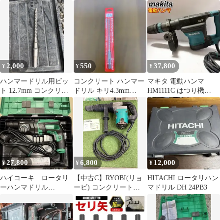
Ｃ
コンクリート ハンマ
ードリル
2,000
550
37,800
¥
¥
¥
ハンマードリル用ビッ
コンクリート ハンマー
マキタ 電動ハンマ
ト 12.7mm コンクリー
ドリル キリ4.3mm
HM1111C はつり機
ト 6角 キリ
DLSDS043ミヤナガ
100V パワフル 1300W
27,800
6,800
12,000
¥
¥
¥
ハイコーキ ロータリ
【中古C】RYOBI(リョ
HITACHI ロータリハン
ーハンマドリル
ービ) コンクリートハ
マドリル DH 24PB3
DH28PCY2
ンマ(六角軸) CH-462