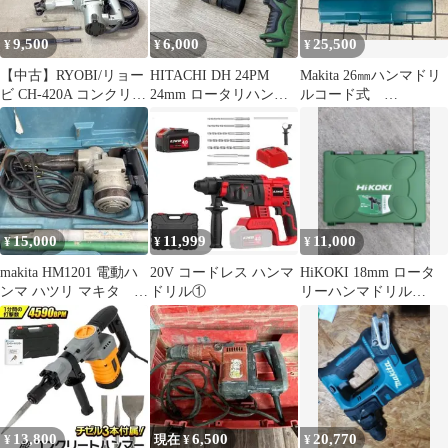
9,500
6,000
25,500
¥
¥
¥
【中古】RYOBI/リョー
HITACHI DH 24PM
Makita 26㎜ハンマドリ
ビ CH-420A コンクリー
24mm ロータリハンマ
ルコード式
トハンマー(プルポイン
ドリル A629
HR2601F ケース付
ト2個付)【203】
15,000
11,999
11,000
¥
¥
¥
makita HM1201 電動ハ
20V コードレス ハンマ
HiKOKI 18mm ロータ
ンマ ハツリ マキタ ケ
ドリル①
リーハンマドリル
ース付き
DH18PG
13,800
6,500
20,770
¥
現在 ¥
¥