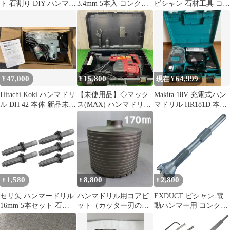
ト 石割り DIY ハンマー
3.4mm 5本入 コンクリ
ビシャン 石材工具 コン
ドリル ストーンスプリ
ート用 振動ドリル ハン
クリート 表面処理 六角
ッター 工具 石材 コン
マードリル対応
軸
クリート 破砕
47,000
15,800
64,999
¥
¥
現在 ¥
Hitachi Koki ハンマドリ
【未使用品】◇マック
Makita 18V 充電式ハン
ル DH 42 本体 新品未使
ス(MAX) ハンマドリル
マドリル HR181D 本体
用
PK-R261 集じんシス
セット
テム付◇アクトツール
富山店◇SC
1,580
8,800
2,800
¥
¥
¥
セリ矢 ハンマードリル
ハンマドリル用コアビ
EXDUCT ビシャン 電
16mm 5本セット 石割
ット（カッター刃の
動ハンマー用 コンクリ
り コンクリート DIY 工
み） １７０㎜ 未使
ート ライン塗装消去 六
具 ゴムパッキン カスタ
用品
角 面荒し 石材工具 角