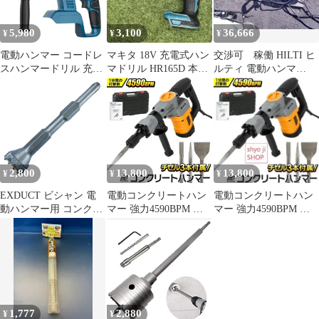
電動工具★DIY★訳あ
り★パーツ取り★現状
5,980
3,100
36,666
¥
¥
¥
品★整備用
電動ハンマー コードレ
マキタ 18V 充電式ハン
交渉可 稼働 HILTI ヒ
スハンマードリル 充電
マドリル HR165D 本体
ルティ 電動ハンマ
式 マキタ 互換 ハンマ
のみ ハンマードリル
TE905 te905-avr
ードリル 振動 はつり
充電式 コードレス バッ
テリー コンクリート穴
開け 電気ハンマードリ
ル ブラシレスモーター
搭載 タイル・プラスチ
2,800
13,800
13,800
¥
¥
¥
ック・石材・壁・金
属・木材の穴あけに最
EXDUCT ビシャン 電
電動コンクリートハン
電動コンクリートハン
適 DIY用
動ハンマー用 コンクリ
マー 強力4590BPM 重
マー 強力4590BPM 重
ート ライン塗装消去 六
量5.6kg チゼル3種付属
量5.6kg チゼル3種付属
角 面荒し 石材工具 角
揃え 面取り 工具 石工
石材 レンガ タイル 下
処理 16歯 [16歯]
1,777
2,880
¥
¥