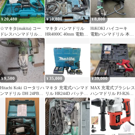
ハンドル【ブルー】
20,480
10,800
8,800
¥
¥
¥
☆マキタ(makita) コー
マキタ ハンマドリル
HiKOKI ハイコーキ
ドレスハンマドリル
HR4000C 40mm 電動ハ
電動ハンマドリル 本体
HR202DZK【川崎店】
ンマー 動作確認済み
DH18PG ハンマドリル
9,500
35,000
39,000
¥
¥
¥
Hitachi Koki ロータリハ
マキタ 充電式ハンマド
MAX 充電式ブラシレス
ンマドリル DH 24PB3
リル HR244D バッテリ
ハンマドリル PJ-R265
本体
ー ×２ 充電器付き
本体 ケース付