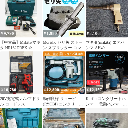
9,790
1,980
8,100
¥
¥
¥
【中古品】Makita/マキ
Morisho セリ矢 ストー
マキタ(makita) エアハ
タ HR162DRFX ☆
ン スプリッター コンク
ンマ AH40
14.4v充電式ハンマドリ
リート 石割り 道具 く
ル/青/バッテリー1個・
さび 楔 打ち込み ゴム
充電器 [IT_QI3PG][岡
ハンマー ドリル ビット
岩][M05]
16mm 下穴 3本 セット
11%OFF
10,780
12,800
12,157
¥
¥
¥
20V充電式 ハンマドリ
動作良好 リョービ
Kurflo コンクリートハ
ル コードレス
(RYOBI) コンクリート
ンマー 電動ハンマー
ハンマー CH-420A 【リ
1250W ハンマードリル
ライズ蓮田店】
壁解体 地面掘削 強力
打撃数4000bpm コンク
リート破砕機 360°回転