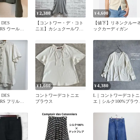
2,380
4,600
¥
¥
 DES
【コントワー・デ・コト
【値下】リネンクルー
ERS ウール混
ニエ】カシュクールワン
ックカーディガン
ャケット M
ピース 半袖 ドレープ リ
ヨセル
1,080
4,380
¥
¥
 DES
コントワーデコトニエ
L｜コントワーデコトニ
ERS フリルブ
ブラウス
エ｜シルク100%ブラウ
袖
ナチュラル