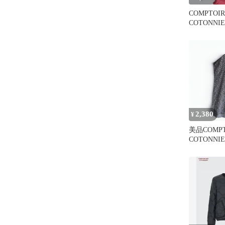
COMPTOIR
COTONNI
クルーネッ
2,380
¥
美品COMPT
COTONN
デコトニエ