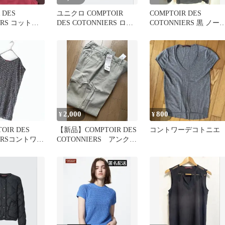
 DES
ユニクロ COMPTOIR
COMPTOIR DES
ERS コットン
DES COTONNIERS ロン
COTONNIERS 黒 ノー
クセーター L
グスカート
リーブ
2,000
800
¥
¥
OIR DES
【新品】COMPTOIR DES
コントワーデコトニエ
IERSコントワー
COTONNIERS アンクル
夏トップス
パンツ