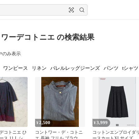
ワーデコトニエ の検索結果
中のみ表示
ワンピース
リネン
バレルレッグジーンズ
パンツ
tシャツ
2,500
3,999
¥
¥
デコトニエ ひ
コントワー・デ・コトニ
コットンエンブロイダ
ス 11 L シル
エ 長袖 フリル ブラウス
ースカートXLサイズ