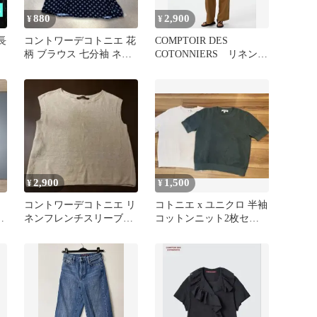
880
2,900
¥
¥
 長
コントワーデコトニエ 花
COMPTOIR DES
柄 ブラウス 七分袖 ネイ
COTONNIERS リネンブ
ビー M 9号相当
レンドストレートパンツ
2,900
1,500
¥
¥
コントワーデコトニエ リ
コトニエ x ユニクロ 半袖
ー
ネンフレンチスリーブサ
コットンニット2枚セッ
マーニット 麻
ト XL