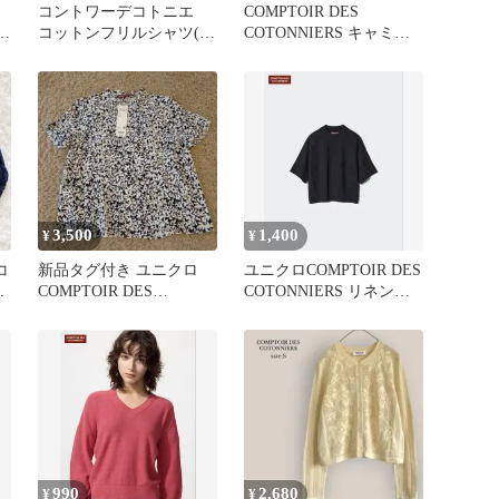
コントワーデコトニエ
COMPTOIR DES
ポ
コットンフリルシャツ(S)
COTONNIERS キャミワ
タ
シアー 薄手 ピンタッ
ンピ
ク 可愛い
3,500
1,400
¥
¥
コ
新品タグ付き ユニクロ
ユニクロCOMPTOIR DES
ル
COMPTOIR DES
COTONNIERS リネンレ
COTONNIERS S
ーヨンセーター
990
2,680
¥
¥