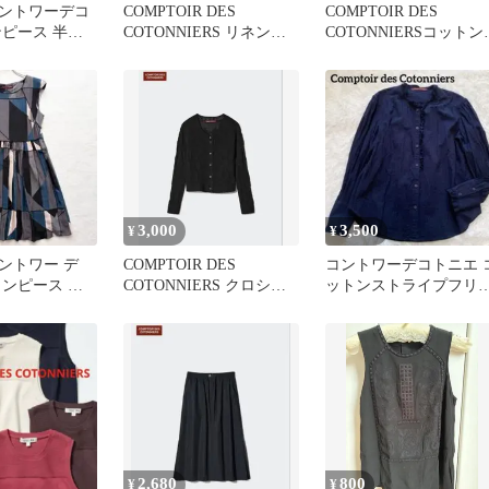
ントワーデコ
COMPTOIR DES
COMPTOIR DES
ンピース 半袖
COTONNIERS リネンブ
COTONNIERSコットン
 S ネイビー
レンドバレルパンツ
ップコーンクルーセー
ー
3,000
3,500
¥
¥
ントワー デ
COMPTOIR DES
コントワーデコトニエ 
ワンピース ノ
COTONNIERS クロシェ
ットンストライプフリ
 幾何学模様
カーディガン 黒
シャツ ブラウス ネイビ
ー M
2,680
800
¥
¥