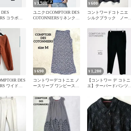
3,500
600
¥
¥
 DES
ユニクロCOMPTOIR DES
コントワードコトニ
IERS コラボ
COTONNIERSリネンクル
シルクブラック ノー
ウンジャケッ
ーネックセーター
リーブブラウス
690
1,280
¥
¥
PTOIR DES
コントワーデコトニエ ノ
【コントワー デ コトニ
ERS ワイドパ
ースリーブ ワンピース M
エ】テーパードパンツ
ンジ
クレープ生地 柄 ブルー
【XS】黒 細見え カジ
系
アル 美品