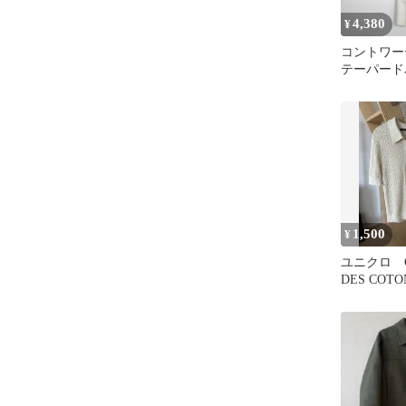
4,380
¥
コントワー
テーパードパ
ボリー リ
ス
1,500
¥
ユニクロ C
DES COTO
ニットポロ