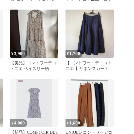
エ シャツワンピース Mサ
トンポインテールポロセ
イズ
ーター
3,900
1,700
¥
¥
【美品】コントワーデコ
【コントワー・デ・コト
トニエ ペイズリー柄 テ
ニエ 】リネンスカート S
ト
ィアードロングワンピー
サイズ ネイビー
ス
4,000
1,600
¥
¥
【新品】COMPTOIR DES
UNIQLO コントワーデコ