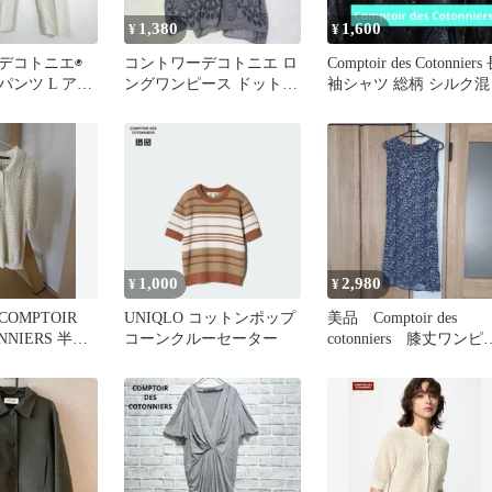
1,380
1,600
¥
¥
デコトニエ◉
コントワーデコトニエ ロ
Comptoir des Cotonniers
ンツ L アイ
ングワンピース ドット柄
袖シャツ 総柄 シルク混
ネン混 オフィ
38相当 グレー シルク 総
柄
1,000
2,980
¥
¥
OMPTOIR
UNIQLO コットンポップ
美品 Comptoir des
NNIERS 半袖
コーンクルーセーター
cotonniers 膝丈ワンピ
シャツ
ス ネイビー