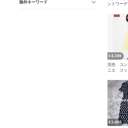
除外キーワード
ントワーデ
キッパーブ
ン L 緑
4,500
¥
完売 コン
ニエ コッ
カート ユ
3,480
¥