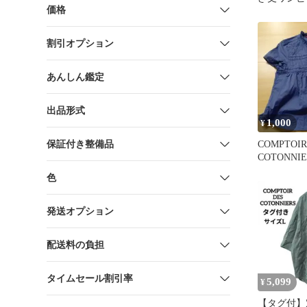
価格
ク100% 
割引オプション
あんしん鑑定
出品形式
1,000
¥
保証付き整備品
COMPTOIR
COTONNI
ウス ブル
色
発送オプション
配送料の負担
タイムセール割引率
5,099
¥
【タグ付】