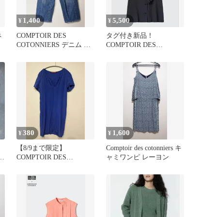
1,400
5,500
¥
¥
ネ
COMPTOIR DES
タグ付き新品！
COTONNIERS デニム ク
COMPTOIR DES
ロップドパンツ
COTONNIERS フリルブ
ラウス
380
1,600
¥
¥
【8/9まで限定】
Comptoir des cotonniers キ
ス
COMPTOIR DES
ャミワンピ レーヨン
COTONNIERS 半袖ワン
ピース