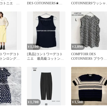
コトニエ ス
DES COTONNIERS★花
COTONNIERSワッシャ
ラウス リネ
柄ワンピース
コットンシアーワンピ
系
ス
1,100
2,899
¥
¥
トワーデコト
[美品]コントワーデコト
COMPTOIR DES
トンロングス
ニエ 最高級コットン
COTONNIERS ブラウス
ニクロ 夏物
100%タンクトップ ブラ
アニマル柄 L 上品
ック S
1,700
1,500
¥
¥