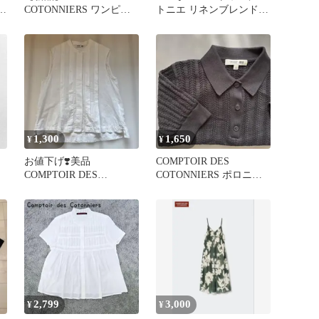
ー
COTONNIERS ワンピー
トニエ リネンブレンドバ
ー
ス M
レルレッグパンツ ネイ
ビーＬ
1,300
1,650
¥
¥
お値下げ❣️美品
COMPTOIR DES
COMPTOIR DES
COTONNIERS ポロニッ
COTONNIERS ブラウス
ト 半袖
2,799
3,000
¥
¥