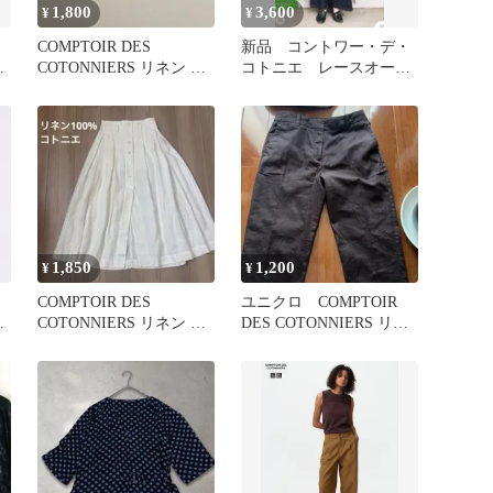
1,800
3,600
¥
¥
エ
COMPTOIR DES
新品 コントワー・デ・
ス
COTONNIERS リネン テ
コトニエ レースオール
クスチャーブラック L
インワン・サロペット
ネイビーＳ
1,850
1,200
¥
¥
COMPTOIR DES
ユニクロ COMPTOIR
COTONNIERS リネン フ
DES COTONNIERS リネ
ュ
レアスカート 36
ンパンツ