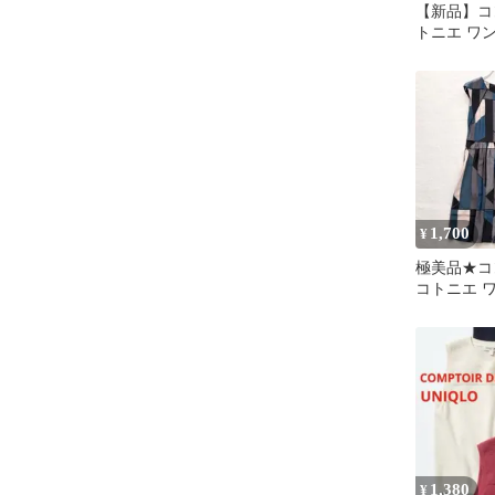
【新品】コ
トニエ ワ
ドット 水玉
1,700
¥
極美品★コ
コトニエ 
ースリーブ
シルク
1,380
¥