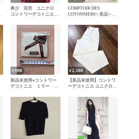
希少 完売 ユニクロ
COMPTOIR DES
ス
コントワーデコトニエ
COTONNIERS✨美品✨透
リネンＶネックセータ
かし編みカーディガン
ー 15RED
980
2,100
¥
¥
新品未使用⭐︎コントワー
【新品未使用】コントワ
デコトニエ ミラー 非
ーデコトニエ ユニクロ
売品
ペグジーンズ25 ナチュラ
ル