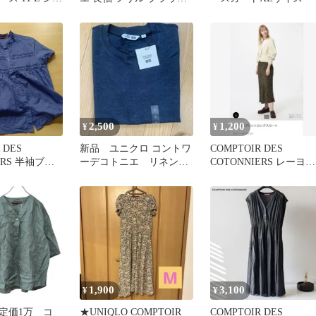
総柄 七分袖
M ストライプ 青白
2,500
1,200
¥
¥
 DES
新品 ユニクロ コントワ
COMPTOIR DES
ERS 半袖ブラ
ーデコトニエ リネンク
COTONNIERS レーヨン
ー
ルーネックT シャツ Ｓ
プリントロングスカー
1,900
3,100
¥
¥
定価1万 コ
★UNIQLO COMPTOIR
COMPTOIR DES