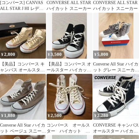
[コンバース] CANVAS
CONVERSE ALL STAR
CONVERSE ALL STAR
ALL STAR J HI レディ
ハイカット スニーカー
ハイカット スニーカー
ーススニーカー
2,800
3,500
5,000
¥
¥
¥
【美品】コンバース キ
【美品】コンバース オ
Converse All Star ハイカ
ャンバス オールスター
ールスター ハイカット
ット グレー スニーカ
HI ナチュラルホワイト
ブラック 26.5cm
ー 新品
24cm
1,880
2,500
2,280
¥
¥
¥
Converse All Star ハイカ
コンバース オールス
CONVERSE キャンバス
ット ベージュ スニーカ
ター ハイカット キ
オールスター ハイカッ
ー
ナリ 25.5cm
ト スニーカー 黒 23.5