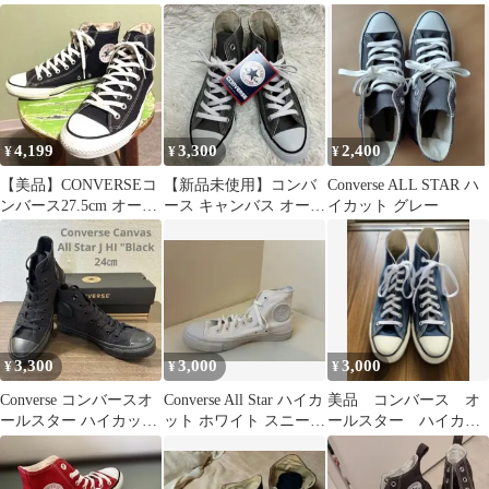
ット グレー
ニーカー6.5(25cm)ブラ
ト ブラウン
ック黒
4,199
3,300
2,400
¥
¥
¥
【美品】CONVERSEコ
【新品未使用】コンバ
Converse ALL STAR ハ
ンバース27.5cm オール
ース キャンバス オール
イカット グレー
スター ハイカットブラ
スター グレー 23.5cm
ック
3,300
3,000
3,000
¥
¥
¥
Converse コンバースオ
Converse All Star ハイカ
美品 コンバース オ
ールスター ハイカッ
ット ホワイト スニーカ
ールスター ハイカッ
ト ブラック
ー
ト ネイビー 25.5cm