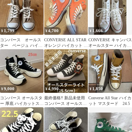
1,799
4,700
1,666
¥
¥
¥
コンバース オールス
CONVERSE ALL STAR
CONVERSE キャンバス
ター ベージュ ハイカ
オレンジ ハイカット ス
オールスター ハイカッ
ットスニーカー21cm 人
ニーカー
ト ホワイト 25
気カラー
9,000
4,990
1,850
¥
¥
¥
コンバース オールスタ
最終価格‼️ 新品未使用
Converse All Star ハイカ
ー 厚底 ハイカットスニ
コンバース オールスタ
ット マスタード 24.5
ーカー ブラック 25㎝
ー ライト 25.5cm 黒 白