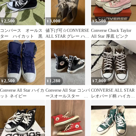
2,500
3,000
5,500
¥
¥
¥
コンバース オールス
値下げ可☆CONVERSE
Converse Chuck Taylor
ター ハイカット 黒
ALL STAR グレー ハイ
All Star 厚底 ピンク
カット 24.5cm
2,500
1,280
7,000
¥
¥
¥
Converse All Star ハイカ
Converse All Star コンバ
CONVERSE ALL STAR
ット ネイビー
ースオールスター バ
レオパード柄 ハイカッ
ックロゴ23cm
トスニーカー