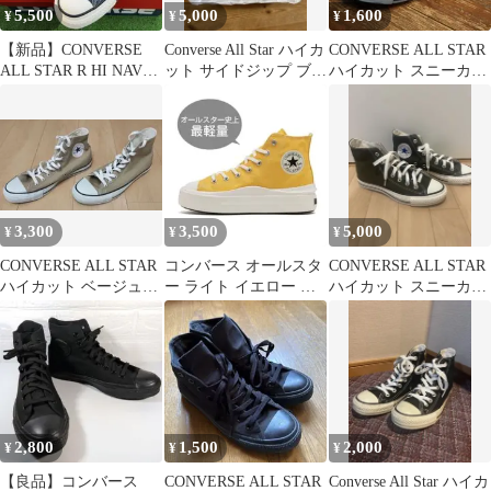
5,500
5,000
1,600
¥
¥
¥
【新品】CONVERSE
Converse All Star ハイカ
CONVERSE ALL STAR
ALL STAR R HI NAVY
ット サイドジップ ブラ
ハイカット スニーカー
23.5cm
ック
ホワイト 24㌢
3,300
3,500
5,000
¥
¥
¥
CONVERSE ALL STAR
コンバース オールスタ
CONVERSE ALL STAR
ハイカット ベージュ
ー ライト イエロー 厚
ハイカット スニーカー
系 薄茶系 27.5
底
オリーブ
2,800
1,500
2,000
¥
¥
¥
【良品】コンバース
CONVERSE ALL STAR
Converse All Star ハイカ