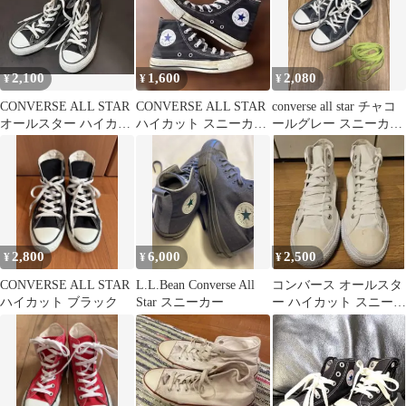
2,100
1,600
2,080
¥
¥
¥
CONVERSE ALL STAR
CONVERSE ALL STAR
converse all star チャコ
オールスター ハイカッ
ハイカット スニーカー
ールグレー スニーカ
ト
ブラックUS5.5
ー グリーン
2,800
6,000
2,500
¥
¥
¥
CONVERSE ALL STAR
L.L.Bean Converse All
コンバース オールスタ
ハイカット ブラック
Star スニーカー
ー ハイカット スニーカ
ー ホワイト 白