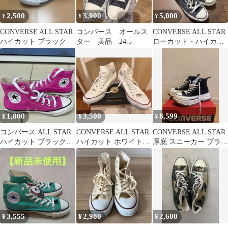
2,500
3,000
5,000
¥
¥
¥
CONVERSE ALL STAR
コンバース オールス
CONVERSE ALL STAR
ハイカット ブラック
ター 美品 24.5
ローカット・ハイカッ
トスニーカー まとめ売
り
1,800
3,500
8,599
¥
¥
¥
コンバース ALL STAR
CONVERSE ALL STAR
CONVERSE ALL STAR
ハイカット ブラック
ハイカット ホワイト28
厚底 スニーカー ブラッ
24.5cm スニーカー
㎝
ク
3,555
2,980
2,600
¥
¥
¥