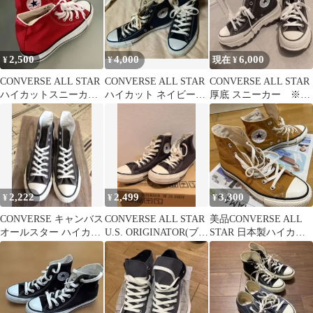
2,500
4,000
6,000
¥
¥
現在 ¥
CONVERSE ALL STAR
CONVERSE ALL STAR
CONVERSE ALL STAR
ハイカットスニーカー
ハイカット ネイビー
厚底 スニーカー ※ブ
レッド
25.5センチ
ラウン
2,222
2,499
3,300
¥
¥
¥
CONVERSE キャンバス
CONVERSE ALL STAR
美品CONVERSE ALL
オールスター ハイカッ
U.S. ORIGINATOR(ブラ
STAR 日本製ハイカッ
ト ダークブラウン 25
ウン)
ト24.5cm