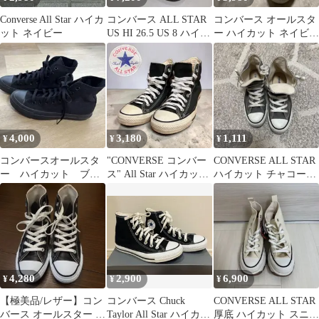
Converse All Star ハイカ
コンバース ALL STAR
コンバース オールスタ
ット ネイビー
US HI 26.5 US 8 ハイカ
ー ハイカット ネイビー
ット
22.5cm キャンバス
4,000
3,180
1,111
¥
¥
¥
コンバースオールスタ
"CONVERSE コンバー
CONVERSE ALL STAR
ー ハイカット ブラ
ス" All Star ハイカット
ハイカット チャコール
ック 新品未使用
ブラック 25.5
グレー 24.5cm
4,280
2,900
6,900
¥
¥
¥
​【極美品/レザー】コン
コンバース Chuck
CONVERSE ALL STAR
バース オールスター ハ
Taylor All Star ハイカッ
厚底 ハイカット スニー