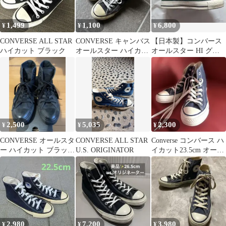
1,499
1,100
6,800
¥
¥
¥
CONVERSE ALL STAR
CONVERSE キャンバス
​【日本製】コンバース
ハイカット ブラック
オールスター ハイカッ
オールスター HI グリ
ト ブラック 23cm
ーン（23.5cm）
2,500
5,035
2,300
¥
¥
¥
CONVERSE オールスタ
CONVERSE ALL STAR
Converse コンバース ハ
ー ハイカット ブラック
U.S. ORIGINATOR
イカット23.5cm オール
スニーカー コンバース
スター
2,980
7,200
3,980
¥
¥
¥