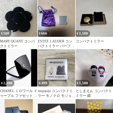
ラー
パクトミラー セット
500
666
1,500
¥
¥
¥
MARY QUANT コンパ
ESTEE LAUDER コン
コンパクトミラー
クトミラー
パクトミラー パープル
ポーチ付き
2,200
499
1,500
¥
¥
¥
CHANEL ミロワール ド
mojojojo コンパクトミ
としまえん コンパクト
ゥーブル ファセット コ
ラー モノクロ モジョジ
ミラー 鏡
ンパクトミラー
ョジョ