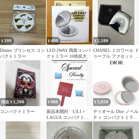
399
499
2,180
¥
¥
¥
Disney プリンセス コン
LED 2WAY 両面コンパ
CHANEL ミロワール ド
パクトミラー
クトミラー 10倍拡大鏡
ゥーブル ファセット コ
付 イエロー
ンパクトミラー
1,500
980
3,050
現在 ¥
¥
¥
コンパクトミラー
新品未開封 LILI ×
ディオール Dior ノベル
LAGUA コンパクトミ
ティ コンパクトミラー
ラー ノベルティ
2024新作