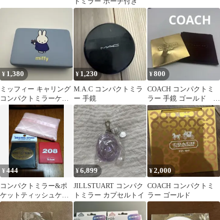
トミラー ポーチ付き
1,380
1,230
800
¥
¥
¥
ミッフィー キャリング
M.A.C コンパクトミラ
COACH コンパクトミ
コンパクトミラーケー
ー 手鏡
ラー 手鏡 ゴールド ケ
ス ミラー付き 小物入れ
ース付き
444
6,899
2,000
¥
¥
¥
コンパクトミラー&ポ
JILLSTUART コンパク
COACH コンパクトミ
ケットティッシュケー
トミラー カプセルトイ
ラー ゴールド
ス