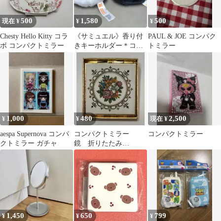
500
1,580
500
現在 ¥
¥
¥
Chesty Hello Kitty コラ
《サミュエル》香り付
PAUL & JOE コンパク
ボ コンパクトミラー
きキーホルダー＊コン
トミラー
パクトミラーキーホル
ダー2個
1,000
480
2,500
¥
¥
現在 ¥
aespa Supernova コンパ
コンパクトミラー
コンパクトミラー
クトミラー ガチャ
鏡 折りたたみ
式 拡大鏡付き
1,450
650
799
¥
¥
¥