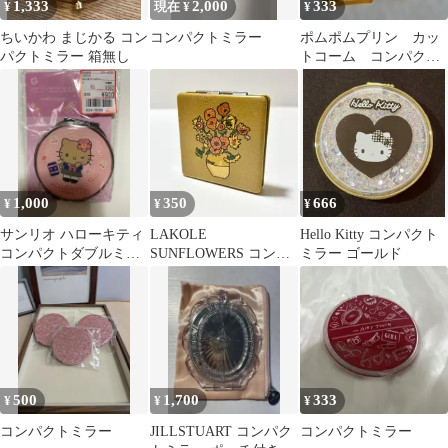
1,333
2,000
333
¥
現在 ¥
¥
ちいかわ まじかる コン
コンパクトミラー
ポムポムプリン カッ
パクトミラー 箱無し
トコーム コンパクト
ミラー
1,000
350
666
¥
¥
¥
サンリオ ハローキティ
LAKOLE
Hello Kitty コンパクト
コンパクトダブルミラ
SUNFLOWERS コンパ
ミラー ゴールド
ー
クトミラー ［美品］
500
1,700
333
¥
¥
¥
コンパクトミラー
JILLSTUART コンパク
コンパクトミラー