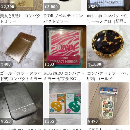
2,300
3,000
580
¥
¥
¥
美女と野獣 コンパク
DIOR ノベルティコン
mojojojo コンパクトミ
トミラー
パクトミラー
ラーモノクロ［新品未
開封］
400
333
1,000
¥
¥
¥
ゴールドカラー スライ
KOGYARU コンパクト
コンパクトミラー べっ
ド式 コンパクトミラー
ミラー ゼブラ KG-
甲柄 ゴールド
CM04
555
555
470
¥
¥
¥