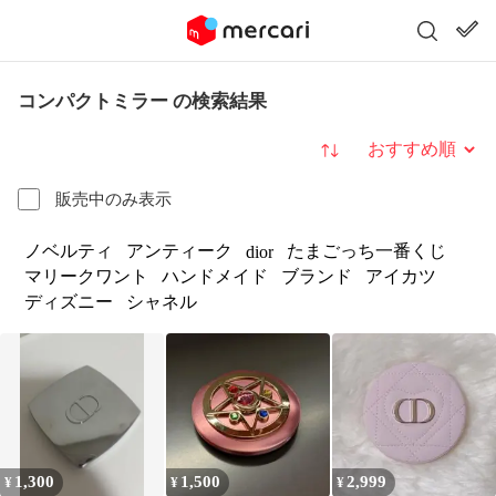
コンパクトミラー の検索結果
並び替え
販売中のみ表示
ノベルティ
アンティーク
たまごっち一番くじ
dior
マリークワント
ハンドメイド
ブランド
アイカツ
ディズニー
シャネル
1,300
1,500
2,999
¥
¥
¥