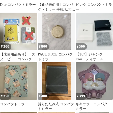
Dior コンパクトミラー
【新品未使用】コンパ
ピンク コンパクトミラ
クトミラー 手鏡 拡大鏡
ー
付き
300
800
500
¥
¥
¥
【未使用品あり】 ス
PAUL & JOE コンパク
【T87】ジャンク
ヌーピー コンパクト
トミラー
Dior ディオール 折
ミラー
りたたみ式コンパクト
ミラー
350
400
399
¥
¥
¥
コンパクトミラー
折りたたみ式 コンパク
キキララ コンパクト
トミラー
ミラー