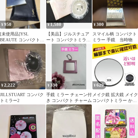
950
1,580
300
¥
¥
¥
[未使用品]YSL
【美品】ジルスチュア
スマイル柄 コンパクト
BEAUTE コンパクトミ
ート コンパクトミラー
ミラー 手鏡 当時物
ラー /ケース付き/保護
ポーチ付き 手鏡 鏡 ノ
シール付き
ベルティ Ⅱ
2,222
330
629
¥
¥
¥
JILLSTUART コンパク
手鏡 ミラー チェーン付
メイク鏡 拡大鏡 メイク
トミラー2
き コンパクト チャーム
コンパクトミラー かわ
いい 拡大鏡 30倍 拡大
鏡 化粧鏡 吸盤付き ブ
ラックヘッド除去 面皰
圧出 メイクアップミラ
ー 収納便利 軽量 防曇
クリアミラー 洗面所 浴