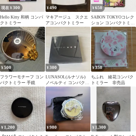
室 壁貼り ミラー
300
490
650
現在 ¥
¥
¥
Hello Kitty 和柄 コンパ
マキアージュ スクエ
SABON TOKYOコレク
クトミラー
アコンパクトミラー
ション コンパクトミラ
ー mirror
500
300
350
¥
¥
¥
フラワーモチーフ コン
LUNASOL(ルナソル)
ちふれ 綾花コンパク
パクトミラー 手鏡
ノベルティ コンパクト
トミラー 非売品
ミラー
1,200
980
1,300
¥
¥
¥