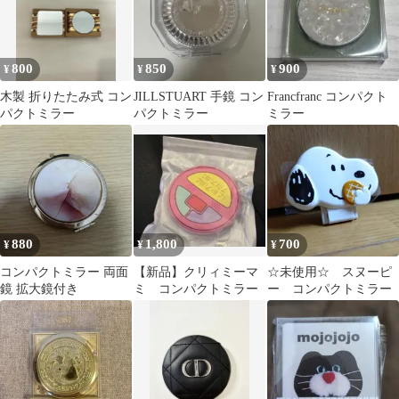
800
850
900
¥
¥
¥
木製 折りたたみ式 コン
JILLSTUART 手鏡 コン
Francfranc コンパクト
パクトミラー
パクトミラー
ミラー
880
1,800
700
¥
¥
¥
コンパクトミラー 両面
【新品】クリィミーマ
☆未使用☆ スヌーピ
鏡 拡大鏡付き
ミ コンパクトミラー
ー コンパクトミラー