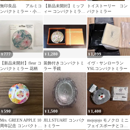
無印良品 アルミコ
【新品未開封】ミッフ
トイストーリー コン
ンパクトミラー・小
ィー コンパクトミラー
パクトミラー
（トレー式）コスメミ
ボリス チェリー さくら
ラー 両面鏡 卓上鏡
んぼ 手鏡
777
1,280
1,899
¥
¥
¥
【新品未開封】fleur コ
装飾付きコンパクトミ
イヴ・サンローラン
ンパクトミラー 花柄
ラー 手鏡
YSLコンパクトミラー
590
1,500
1,400
¥
¥
¥
Mrs. GREEN APPLE 10
JILLSTUART コンパク
mojojojo モノクロ ミニ
周年記念 コンパクトミ
トミラー
フェイスポーチとコン