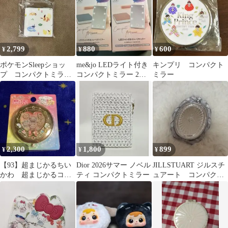
2,799
880
600
¥
¥
¥
ポケモンSleepショッ
me&jo LEDライト付き
キンプリ コンパクト
プ コンパクトミラ
コンパクトミラー 2色
ミラー
ー ブイズ
セット
2,300
1,800
899
¥
¥
¥
【93】超まじかるちい
Dior 2026サマー ノベル
JILLSTUART ジルスチ
かわ 超まじかるコン
ティ コンパクトミラー
ュアート コンパクト
パクトミラー
ミラーⅡ