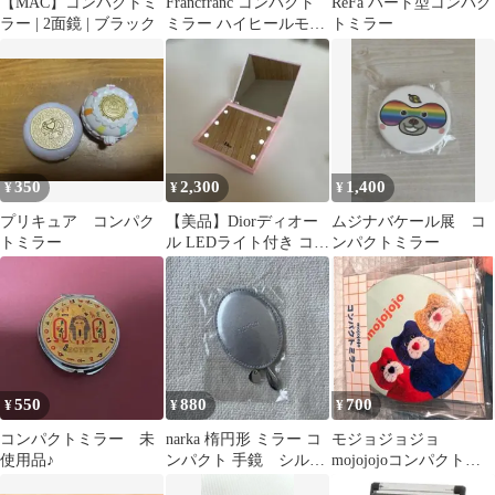
【MAC】コンパクトミ
Francfranc コンパクト
ReFa ハート型コンパク
ラー | 2面鏡 | ブラック
ミラー ハイヒールモチ
トミラー
ーフ
350
2,300
1,400
¥
¥
¥
プリキュア コンパク
【美品】Diorディオー
ムジナバケール展 コ
トミラー
ル LEDライト付き コン
ンパクトミラー
パクトミラー
550
880
700
¥
¥
¥
コンパクトミラー 未
narka 楕円形 ミラー コ
モジョジョジョ
使用品♪
ンパクト 手鏡 シルバ
mojojojoコンパクトミ
ー
ラー