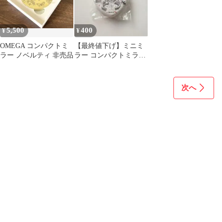
5,500
400
¥
¥
OMEGA コンパクトミ
【最終値下げ】ミニミ
ラー ノベルティ 非売品
ラー コンパクトミラー
折りたたみ 両面 手鏡
ローマ 雑貨
次へ