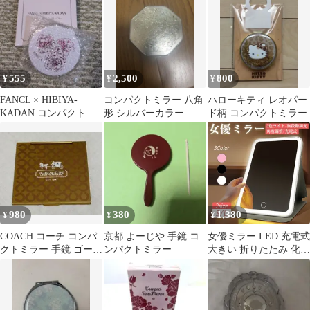
555
2,500
800
¥
¥
¥
FANCL × HIBIYA-
コンパクトミラー 八角
ハローキティ レオパー
KADAN コンパクトミ
形 シルバーカラー
ド柄 コンパクトミラー
ラー
980
380
1,380
¥
¥
¥
COACH コーチ コンパ
京都 よーじや 手鏡 コ
女優ミラー LED 充電式
クトミラー 手鏡 ゴール
ンパクトミラー
大きい 折りたたみ 化粧
ド
鏡 スタンドカバー付き
携帯ミラー 卓上ミラー
メイクミラー 鏡 コンパ
クト 軽量 無段階調光