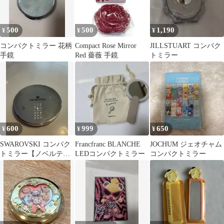
タッチ操作 ギフト
500
500
1,190
¥
¥
¥
コンパクトミラー 花柄
Compact Rose Mirror
JILLSTUART コンパク
手鏡
Red 薔薇 手鏡
トミラー
600
999
650
¥
¥
¥
SWAROVSKI コンパク
Francfranc BLANCHE
JOCHUM ジェオチャム
トミラー【ノベルテ
LEDコンパクトミラー
コンパクトミラー
ィ】