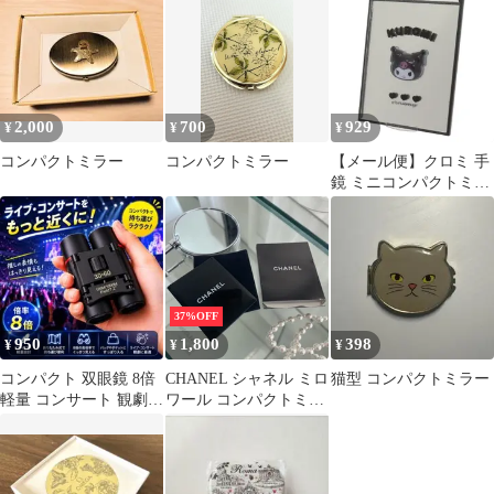
2,000
700
929
¥
¥
¥
コンパクトミラー
コンパクトミラー
【メール便】クロミ 手
鏡 ミニコンパクトミラ
ー サンリオ 折りたたみ
キャラクター グッズ
37%OFF
950
1,800
398
¥
¥
¥
コンパクト 双眼鏡 8倍
CHANEL シャネル ミロ
猫型 コンパクトミラー
軽量 コンサート 観劇
ワール コンパクトミラ
スポーツ観戦 旅行 アウ
ー
トドア