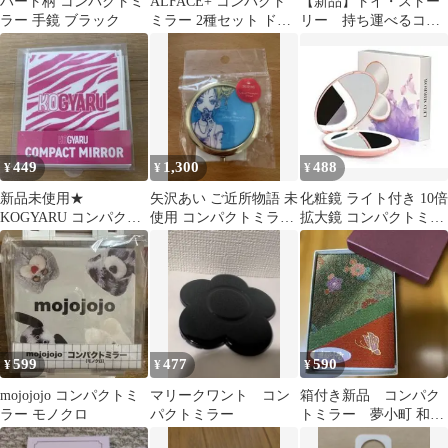
ハート柄 コンパクトミ
ALFACE+ コンパクト
【新品】トイ・ストー
ラー 手鏡 ブラック
ミラー 2種セット ドン
リー 持ち運べるコン
キ限定
パクトミラー ディズ
ニー ピクサー
449
1,300
488
¥
¥
¥
新品未使用★
矢沢あい ご近所物語 未
化粧鏡 ライト付き 10倍
KOGYARU コンパクト
使用 コンパクトミラー
拡大鏡 コンパクトミラ
ミラー
3COINSコラボ
ー 女優ミラー LEDミ
ラー
599
477
590
¥
¥
¥
mojojojo コンパクトミ
マリークワント コン
箱付き新品 コンパク
ラー モノクロ
パクトミラー
トミラー 夢小町 和
柄 蝶々デザイン