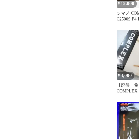
15,000
¥
シマノ COM
C2500S F4
3,000
¥
【廃盤・希
COMPLE
ス/吉川晃