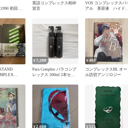
英語コンプレックス粉砕
VOS コンプレックスバ
C1990 初回限
宣言
アル 美容液 ハイド
ロ ft
7,200
400
¥
¥
TAND
Para Complex パラコンプ
コンプレックスBL オー
OMPLEX
レックス 200ml 2本セッ
ル読切アンソロジー
g1&2
ト
2,600
515
¥
¥