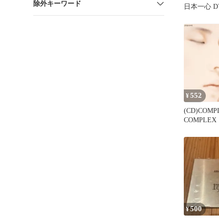
除外キーワード
日本一心 D
552
¥
(CD)COM
COMPLEX
500
¥