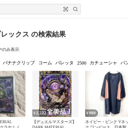
レックス の検索結果
中のみ表示
バナナクリップ
コーム
バレッタ
カチューシャ
バ
2500
2,222
980
¥
¥
ERIAL
【デュエルマスターズ】
ネイビー・ピンク Vネ
X クラヤミノコ
DARK MATERIAL
ク ワンピース 日本