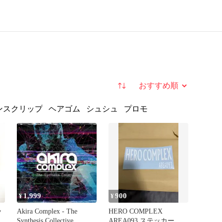
並び替え
ンスクリップ
ヘアゴム
シュシュ
プロモ
1,999
900
¥
¥
ッ
Akira Complex - The
HERO COMPLEX
製
Synthesis Collective
AREA093 ステッカー カ