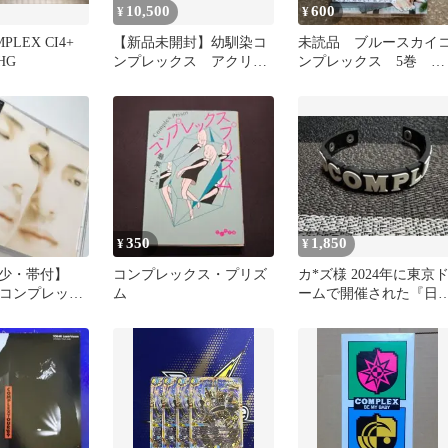
10,500
600
¥
¥
PLEX CI4+
【新品未開封】幼馴染コ
未読品 ブルースカイ
 HG
ンプレックス アクリル
ンプレックス 5巻 市
スタンド 全3種
川けい
350
1,850
¥
¥
少・帯付】
コンプレックス・プリズ
カ*ズ様 2024年に東京
X コンプレック
ム
ームで開催された『日
司×布袋寅泰
一心』のCOMPLEX ラ
ー