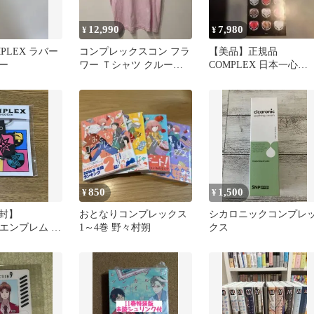
12,990
7,980
¥
¥
MPLEX ラバー
コンプレックスコン フラ
【美品】正規品
ー
ワー Ｔシャツ クルーネ
COMPLEX 日本一心
ック半袖 M 桃 綿 デイリ
20110730 TOKYO DOM
ー
850
1,500
¥
¥
封】
おとなりコンプレックス
シカロニックコンプレ
X エンブレム ラ
1～4巻 野々村朔
クス
ルダー