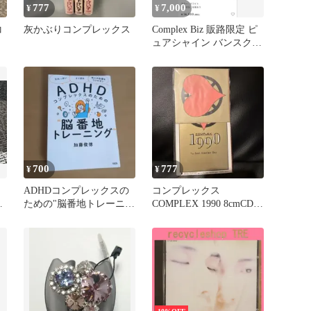
777
7,000
¥
¥
コ
灰かぶりコンプレックス
Complex Biz 販路限定 ピ
ュアシャイン バンスクリ
ップ L
700
777
¥
¥
ド
ADHDコンプレックスの
コンプレックス
本
ための"脳番地トレーニン
COMPLEX 1990 8cmCD
バ
グ"
短冊 レトロ