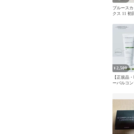
ブルースカ
クス 11 
付き特装版
2,500
¥
【正規品・
ーバルコン
(20mlサ
ーナ