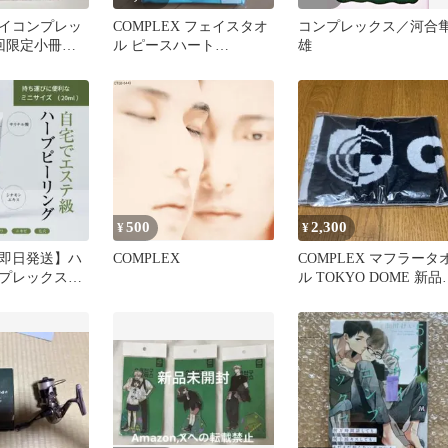
イコンプレッ
COMPLEX フェイスタオ
コンプレックス／河合
初回限定小冊子
ル ピースハート
雄
／市川けい
20240515,16
500
2,300
¥
¥
即日発送】ハ
COMPLEX
COMPLEX マフラータ
プレックス
ル TOKYO DOME 新品
イズ)クリスティ
使用品