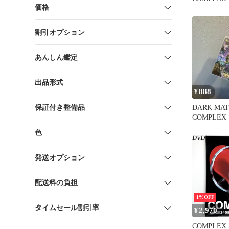
価格
ンゲンコン
割引オプション
あんしん鑑定
出品形式
888
¥
保証付き整備品
DARK MAT
COMPLE
ナリン
色
発送オプション
配送料の負担
1%OFF
タイムセール割引率
2,970
¥
COMPLEX 2