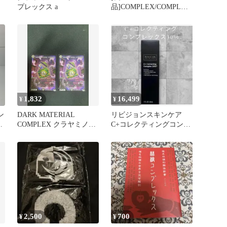
プレックス a
品]COMPLEX/COMPLEX
19901108 DVD
1,832
16,499
¥
¥
ン
DARK MATERIAL
リビジョンスキンケア
ッ
COMPLEX クラヤミノコ
C+コレクティングコンプ
ンゲンコンプレックス
レックス30％
２枚セット
2,500
700
¥
¥