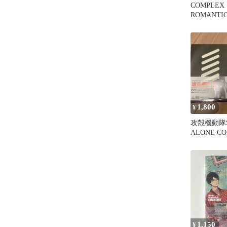
COMPLEX
ROMANTI
定盤
1,800
¥
攻殻機動隊S
ALONE C
Official Lo
1,150
¥