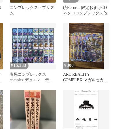
隼
コンプレックス・プリズ
暁Records 限定おまけCD
ム
ネクロコンプレックス他
15,333
300
¥
¥
オ
青黒コンプレックス
ARC REALITY
未
complex デュエマ デッ
COMPLEX マガルセカイ
キ
コンプレックス 4枚セッ
ト