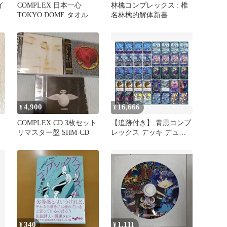
イ
COMPLEX 日本一心
林檎コンプレックス : 椎
TOKYO DOME タオル
名林檎的解体新書
4,900
16,666
¥
¥
COMPLEX CD 3枚セット
【追跡付き】 青黒コンプ
リマスター盤 SHM-CD
レックス デッキ デュエ
マ デュエルマスターズ
340
1,111
¥
¥