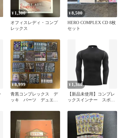
1,300
8,500
¥
¥
オフィスレディ・コンプ
HERO COMPLEX CD 8枚
レックス
セット
E
8,999
1,380
¥
¥
ッ
青黒コンプレックス デ
【新品未使用】コンプレ
ッキ パーツ デュエル
ックスインナー スポー
マスターズ 水闇コンプ
ツウェア ブラック M
レックス
サイズ