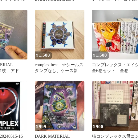
プレックス
COMPLEX bシク
レナウン サイズ不明
1,500
1,500
¥
¥
ERIAL
complex best ☆シールス
コンプレックス・エイ
X 1枚 アドレ
タンプなし、ケース新
全6巻セット 全巻 佐
品、帯なし
久間結衣
999
900
¥
¥
0240515-16
DARK MATERIAL
猫コンプレックス母コ