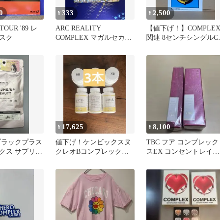
0
333
2,500
¥
¥
TOUR '89 レ
ARC REALITY
【値下げ！】COMPLE
スク
COMPLEX マガルセカイ
関連 8センチシングルC
コンプレックス デュエ
5枚セット（中古品）
マ
17,625
8,100
¥
¥
ブラックプラス
値下げ！ケンビックスヌ
TBC フア コンプレック
クス サプリメ
クレオBコンプレックス
スEX コンセントレイト
120粒 3本セット
エッセンスEX 美容液