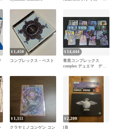
ッティングステッカー
1,450
14,444
¥
¥
ジ
コンプレックス・ベスト
青黒コンプレックス
complex デュエマ デッ
キ
1,111
2,200
¥
¥
ン
クラヤミノコンゲン コン
[良