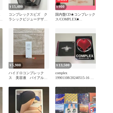
10%OFF
15,400
900
¥
¥
X
コンプレックスビズ ク
国内盤CD★コンプレック
D
ラシックビジューデザー
ス/COMPLEX■
トクリップ カラーオー
COMPLEX
ダー 新品
【CT325443/49880060483
24】I05916
5,900
13,500
¥
¥
ハイドロコンプレック
complex
ス 美容液 バイアル
19901108/20240515-16 日
vos スピケア ハイドラ
本一心他2セット