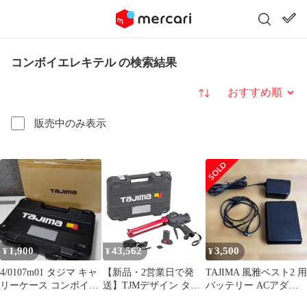
コンボイエレキテル の検索結果
並び替え
販売中のみ表示
1,900
43,562
3,500
¥
¥
¥
4/0107m01 タジマ キャ
【新品・2営業日で発
TAJIMA 風雅ベスト2 用
リーケース コンボイエ
送】TJMデザイン タジ
バッテリー ACアダプ
レキテル
マ 充電式コーキングガ
ファン接続ケーブル