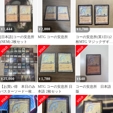
1,444
2,000
1,700
¥
¥
¥
[日本語]コーの安息所
MTG コーの安息所
コーの安息所(英1日1)2
(NEM) 2枚セット
枚MTG マジックザギャ
ザリング
25,000
1,780
640
¥
¥
¥
【お買い得 本日のみ
MTG コーの安息所 日
コーの安息所 日本語
バスターソード一枚お
本語 2枚セット
版
まけ】MTG まとめ売り
大量セット