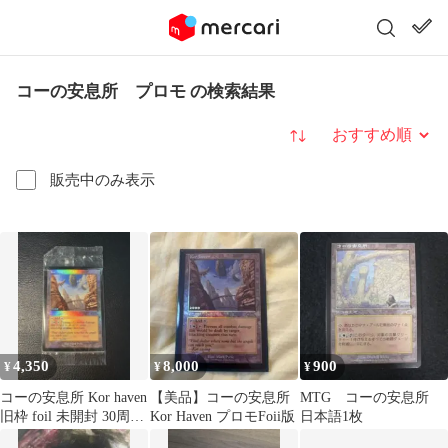
コーの安息所 プロモ の検索結果
並び替え
販売中のみ表示
4,350
8,000
900
¥
¥
¥
コーの安息所 Kor haven
【美品】コーの安息所
MTG コーの安息所
旧枠 foil 未開封 30周年
Kor Haven プロモFoii版
日本語1枚
プロモ