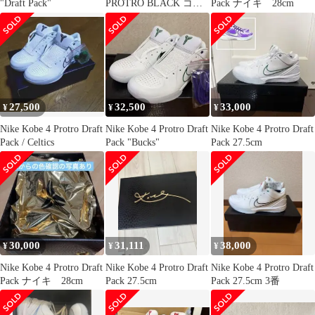
"Draft Pack"
PROTRO BLACK コー
Pack ナイキ 28cm
ビー4 プロトロ ローカ
ットスニーカー ブラッ
ク US10/28cm FQ3544-
001
27,500
32,500
33,000
¥
¥
¥
Nike Kobe 4 Protro Draft
Nike Kobe 4 Protro Draft
Nike Kobe 4 Protro Draft
Pack / Celtics
Pack "Bucks"
Pack 27.5cm
30,000
31,111
38,000
¥
¥
¥
Nike Kobe 4 Protro Draft
Nike Kobe 4 Protro Draft
Nike Kobe 4 Protro Draft
Pack ナイキ 28cm
Pack 27.5cm
Pack 27.5cm 3番