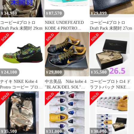
34,980
87,570
29,899
¥
¥
¥
コービー4プロトロ
NIKE UNDEFEATED
コービー4プロトロ
Draft Pack 未開封 29cm
KOBE 4 PROTRO
Draft Pack 未開封 27cm
UNDFTD PE
24,100
29,800
35,500
¥
¥
¥
ナイキ NIKE Kobe 4
中古美品 Nike kobe 4
コービープロトロ4 ド
Protro コービー プロト
"BLACK/DEL SOL"
ラフトパック NIKE
ロ スニーカー バスケッ
27cm
KOBE4PROTRO4
トボールシューズ 28cm
Wizenard CV3469-001
/UO ■GY12
35,500
31,000
30,000
¥
¥
¥