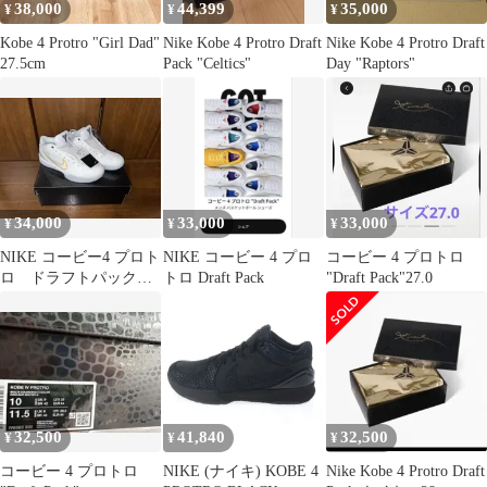
38,000
44,399
35,000
¥
¥
¥
Kobe 4 Protro "Girl Dad"
Nike Kobe 4 Protro Draft
Nike Kobe 4 Protro Draft
27.5cm
Pack "Celtics"
Day "Raptors"
34,000
33,000
33,000
¥
¥
¥
NIKE コービー4 プロト
NIKE コービー 4 プロ
コービー 4 プロトロ
ロ ドラフトパック
トロ Draft Pack
"Draft Pack"27.0
26.5cm
32,500
41,840
32,500
¥
¥
¥
コービー 4 プロトロ
NIKE (ナイキ) KOBE 4
Nike Kobe 4 Protro Draft