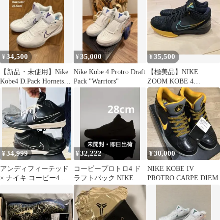
34,500
35,000
35,500
¥
¥
¥
【新品・未使用】Nike
Nike Kobe 4 Protro Draft
【極美品】NIKE
Kobe4 D.Pack Hornets
Pack "Warriors"
ZOOM KOBE 4
26.5cm
PROTRO 26cm コービ
ー4
34,999
32,222
30,000
¥
¥
¥
アンディフィーテッド
コービープロトロ4 ド
NIKE KOBE IV
× ナイキ コービー4 プ
ラフトパック NIKE
PROTRO CARPE DIEM
ロトロ "ブラックマン
KOBE4PROTRO4
バ"