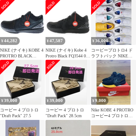
コービー 4 プロトロ ウ
BLACK/DEL SOL
ロトロ ローカットスニ
ィズナード ローカット
AV6339ー001 コービー4
ーカー ブラック
スニーカー ブラック/イ
プロトロ ブラックデル
US9.5/27.5cm FQ3544-
エロー US8/26cm
ソル ローカットスニー
001
CV3469-001
カー ブラック
US8/26cm
44,282
47,587
36,000
¥
¥
¥
NIKE (ナイキ) KOBE 4
NIKE (ナイキ) Kobe 4
コービープロトロ4 ド
PROTRO BLACK
Protro Black FQ3544 001
ラフトパック NIKE
MAMBA コービー プロ
コービー4プロトロ ロ
KOBE 4 PROTRO 4
トロ ブラックマンバ ロ
ーカットスニーカー ブ
ーカットスニーカー ブ
ラック エンボスクロコ
ラック US8.5/26.5cm
US9.5/27.5cm
FQ3544-001
39,000
39,000
9,000
¥
¥
¥
コービー 4 プロトロ
コービー 4 プロトロ
Nike KOBE 4 PROTRO
"Draft Pack" 27.5
"Draft Pack" 28.5cm
コービー4 プロトロ
27.5cm