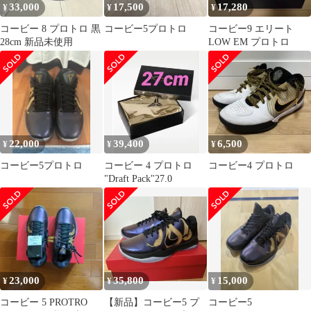
33,000
17,500
17,280
¥
¥
¥
コービー 8 プロトロ 黒
コービー5プロトロ
コービー9 エリート
28cm 新品未使用
LOW EM プロトロ
22,000
39,400
6,500
¥
¥
¥
コービー5プロトロ
コービー 4 プロトロ
コービー4 プロトロ
"Draft Pack"27.0
23,000
35,800
15,000
¥
¥
¥
コービー 5 PROTRO
【新品】コービー5 プ
コービー5