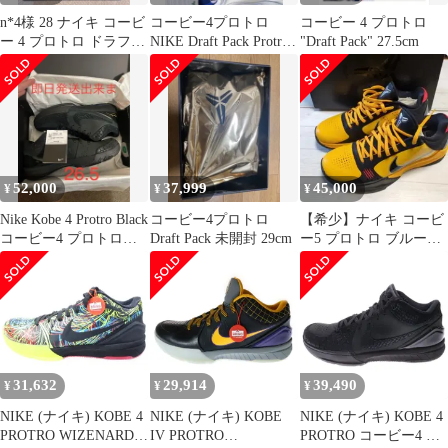
n*4様 28 ナイキ コービ
コービー4プロトロ
コービー 4 プロトロ
ー 4 プロトロ ドラフト
NIKE Draft Pack Protro
"Draft Pack" 27.5cm
パック KOBE 4 コ
Kobe
52,000
37,999
45,000
¥
¥
¥
Nike Kobe 4 Protro Black
コービー4プロトロ
【希少】ナイキ コービ
コービー4 プロトロ
Draft Pack 未開封 29cm
ー5 プロトロ ブルー
26.5cm
ス・リー 27.0cm 箱付
31,632
29,914
39,490
¥
¥
¥
NIKE (ナイキ) KOBE 4
NIKE (ナイキ) KOBE
NIKE (ナイキ) KOBE 4
PROTRO WIZENARD
IV PROTRO
PROTRO コービー4 プ