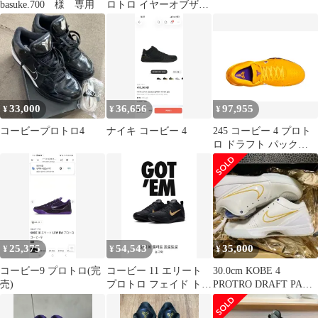
basuke.700 様 専用
ロトロ イヤーオブザマ
ンバ
33,000
36,656
97,955
¥
¥
¥
コービープロトロ4
ナイキ コービー 4
245 コービー 4 プロト
ロ ドラフト パック
GOLD PURPLE
25,375
54,543
35,000
¥
¥
¥
コービー9 プロトロ(完
コービー 11 エリート
30.0cm KOBE 4
売)
プロトロ フェイド トゥ
PROTRO DRAFT PACK
ブラック ( 270 )
WARRIORS