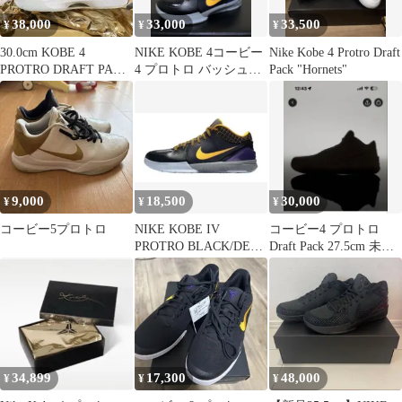
38,000
33,000
33,500
¥
¥
¥
30.0cm KOBE 4
NIKE KOBE 4コービー
Nike Kobe 4 Protro Draft
PROTRO DRAFT PACK
4 プロトロ バッシュ
Pack "Hornets"
WARRIORS
25.5cm
9,000
18,500
30,000
¥
¥
¥
コービー5プロトロ
NIKE KOBE IV
コービー4 プロトロ
PROTRO BLACK/DEL
Draft Pack 27.5cm 未開
SOLコービー8.5
封
34,899
17,300
48,000
¥
¥
¥