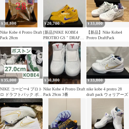
30,800
20,700
33,000
¥
¥
¥
Nike Kobe 4 Protro Draft
[新品]NIKE KOBE4
【新品】Nike Kobe4
Pack 28cm
PROTRO GS " DRAFT
Protro DraftPack
PACK "
35,000
30,800
33,800
¥
¥
¥
NIKE コービー4 プロト
Nike Kobe 4 Protro Draft
nike kobe 4 protro 28
ロ ドラフトパック ボス
Pack 29cm 3番
draft pack ウォリアーズ
トンセルティックス
27cm