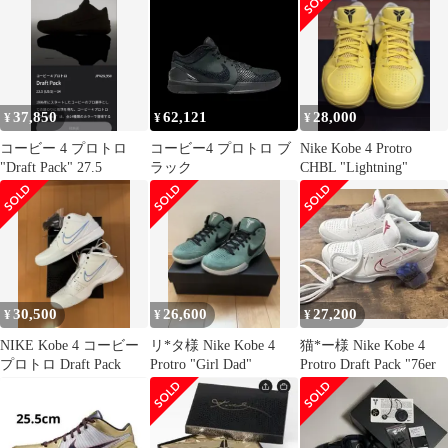
37,850
62,121
28,000
¥
¥
¥
コービー 4 プロトロ
コービー4 プロトロ ブ
Nike Kobe 4 Protro
"Draft Pack" 27.5
ラック
CHBL "Lightning"
30,500
26,600
27,200
¥
¥
¥
NIKE Kobe 4 コービー
リ*タ様 Nike Kobe 4
猫*ー様 Nike Kobe 4
プロトロ Draft Pack
Protro "Girl Dad"
Protro Draft Pack "76er