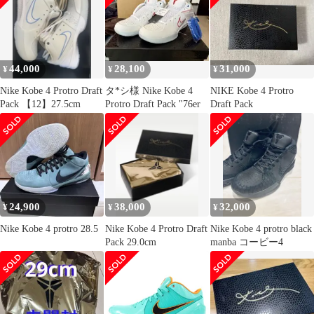
44,000
28,100
31,000
¥
¥
¥
Nike Kobe 4 Protro Draft
タ*シ様 Nike Kobe 4
NIKE Kobe 4 Protro
Pack 【12】27.5cm
Protro Draft Pack "76er
Draft Pack
24,900
38,000
32,000
¥
¥
¥
Nike Kobe 4 protro 28.5
Nike Kobe 4 Protro Draft
Nike Kobe 4 protro black
Pack 29.0cm
manba コービー4