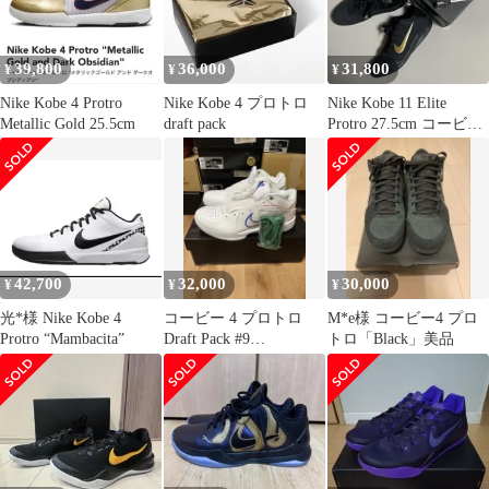
39,800
36,000
31,800
¥
¥
¥
Nike Kobe 4 Protro
Nike Kobe 4 プロトロ
Nike Kobe 11 Elite
Metallic Gold 25.5cm
draft pack
Protro 27.5cm コービー
11
42,700
32,000
30,000
¥
¥
¥
光*様 Nike Kobe 4
コービー 4 プロトロ
M*e様 コービー4 プロ
Protro “Mambacita”
Draft Pack #9
トロ「Black」美品
"Mavericks"