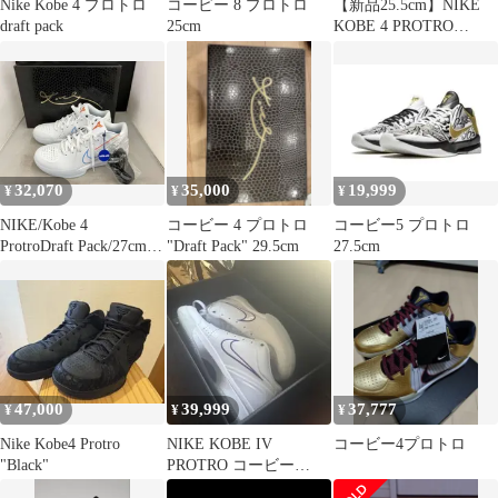
Nike Kobe 4 プロトロ
コービー 8 プロトロ
【新品25.5cm】NIKE
draft pack
25cm
KOBE 4 PROTRO
BLACK MAMBA
32,070
35,000
19,999
¥
¥
¥
NIKE/Kobe 4
コービー 4 プロトロ
コービー5 プロトロ
ProtroDraft Pack/27cm/
"Draft Pack" 29.5cm
27.5cm
スニーカー/IV6585-900/
ナイキ/コービー4プロ
トロ/ホワイトカラー
47,000
39,999
37,777
¥
¥
¥
Nike Kobe4 Protro
NIKE KOBE IV
コービー4プロトロ
"Black"
PROTRO コービー
4draft pack♯13