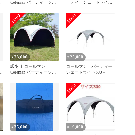
ン
Coleman パーティーシェ
ーティーシェードライ
ードライト/300+
ト/300+
2000038151 コールマン
23,000
25,800
¥
¥
訳あり コールマン
コールマン パーティー
ー
Coleman パーティーシェ
シェードライト300＋
ー
ードライト300プラス サ
イド
35,000
19,800
¥
¥