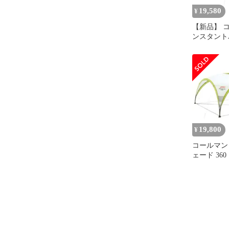
19,580
¥
【新品】 
ンスタント
ード III/L 
ウトドア 
け ライム
ンプ用品 
ー シェード
19,800
¥
コールマン
ェード 36
ン タープ