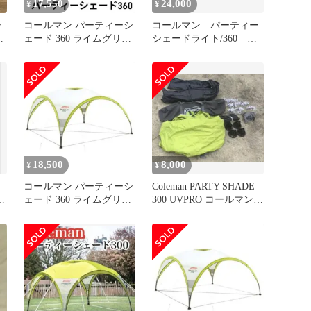
17,550
24,000
¥
¥
シ
コールマン パーティーシ
コールマン パーティー
ッ
ェード 360 ライムグリー
シェードライト/360 サ
ン タープ
イドウォール1枚付き
18,500
8,000
¥
¥
コールマン パーティーシ
Coleman PARTY SHADE
リ
ェード 360 ライムグリー
300 UVPRO コールマン
ン タープ ③
シェード