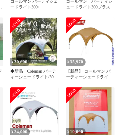
コールマン パーティシェ
コールマン パーティシ
シ
ードライト300+
ェードライト300プラス
30,600
35,970
¥
¥
テ
◆新品 Coleman パーテ
【新品】 コールマン パ
ィーシェードライト/300+
ーティーシェードライト
）
サイドウォールセット
/ 360 グリーン / ベージュ
2000038150 シェード ア
ウトドア キャンプ サン
シェード
24,000
19,000
¥
¥