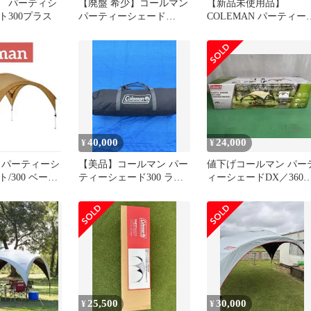
 パーティシ
【廃盤 希少】コールマン
【新品未使用品】
ト300プラス
パーティーシェード
COLEMAN パーティー
300DX 元箱付
ェードライト/300+
40,000
24,000
¥
¥
 パーティーシ
【美品】コールマン パー
値下げコールマン パー
/300 ベージ
ティーシェード300 ライ
ィーシェードDX／360
ウォール2枚
ムグリーン
（グリーン／ベージュ
未使用品
25,500
30,000
¥
¥