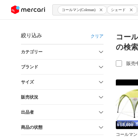
ンツにスキップ
コールマン(Coleman)
シェード
絞り込み
コール
クリア
の検
カテゴリー
販売
ブランド
サイズ
販売状況
出品者
18,000
¥
商品の状態
コールマン