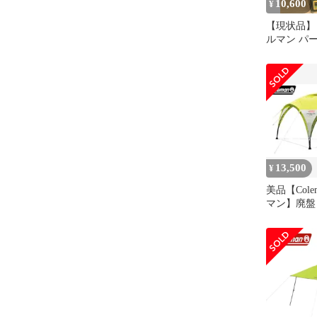
10,600
¥
【現状品】 C
ルマン パ
ド サンシ
グリーン 200
13,500
¥
美品【Col
マン】廃盤
ェード300