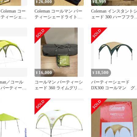
26,000
8,999
¥
¥
oleman コー
Coleman コールマン パー
Coleman インスタント
ーティーシェー
ティーシェードライト
ェード 300 ハーフフラ
ェード ライム
300+ サイドウォール
プ付 コールマン
0010469 ★
16,000
18,500
¥
¥
eman／コール
コールマン パーティーシ
パーティーシェード
 パーティーシ
ェード 360 ライムグリー
DX300 コールマン グ
ン タープ
ーン