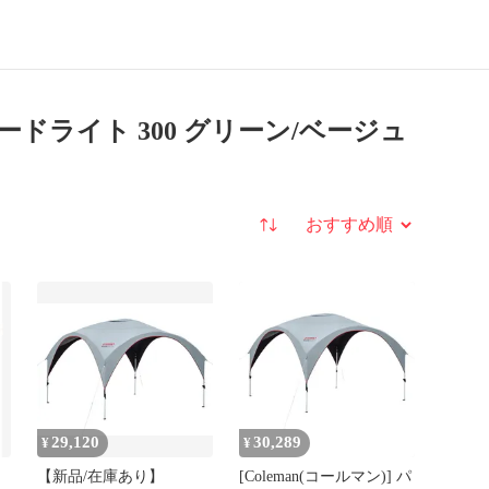
ェードライト 300 グリーン/ベージュ
並び替え
29,120
30,289
¥
¥
ェ
【新品/在庫あり】
[Coleman(コールマン)] パ