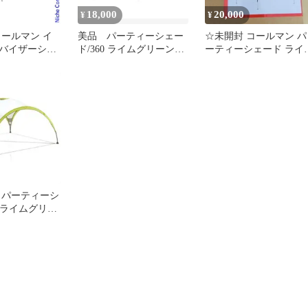
18,000
20,000
¥
¥
コールマン イ
美品 パーティーシェー
☆未開封 コールマン パ
バイザーシェ
ド/360 ライムグリーン
ーティーシェード ライ
DR 2230609 ア
サイドウォール付き
ト/300 アウトドア キャ
キャンプ 日よ
プ
イエロー キャ
限定 限定カラ
 タープ
 パーティーシ
0 ライムグリー