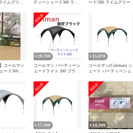
 ライムグリー
ティーシェード300 ライ
ード/360 ライムグリー
ムグリーン
2000010469
29,700
35,870
¥
¥
】コールマン
コールマン パーティーシ
コールマン(Coleman) シ
ード360 ラ
ェードライト 300 ブラッ
ェード パーティーシェ
ン
ク 黒 新品未開封
ドDX 300 グリーン/ベ
ジュ 2000033122
17,500
24,500
¥
¥