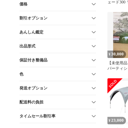
ェード300
価格
ン
割引オプション
あんしん鑑定
出品形式
30,000
¥
保証付き整備品
【未使用品
パーティシェ
イムグリー
色
発送オプション
配送料の負担
タイムセール割引率
23,000
¥