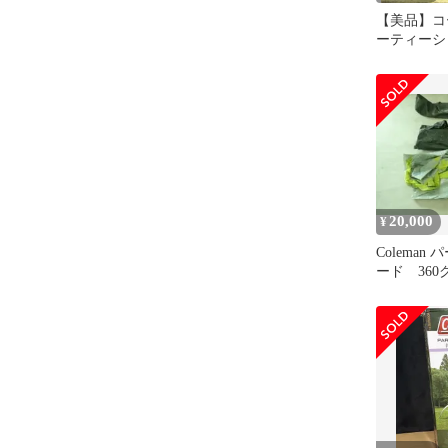
【美品】コ
ーティーシ
ト/300 
1枚付
20,000
¥
Coleman
ード 360