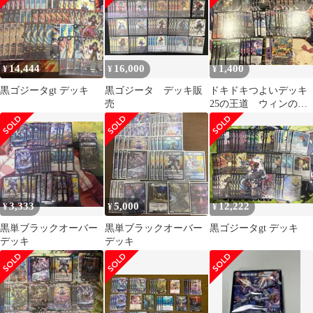
14,444
16,000
1,400
¥
¥
¥
黒ゴジータgt デッキ
黒ゴジータ デッキ販
ドキドキつよいデッキ
売
25の王道 ウィンの革
命チェンジ闇自然アビ
スデッキ
3,333
5,000
12,222
¥
¥
¥
黒単ブラックオーバー
黒単ブラックオーバー
黒ゴジータgt デッキ
デッキ
デッキ