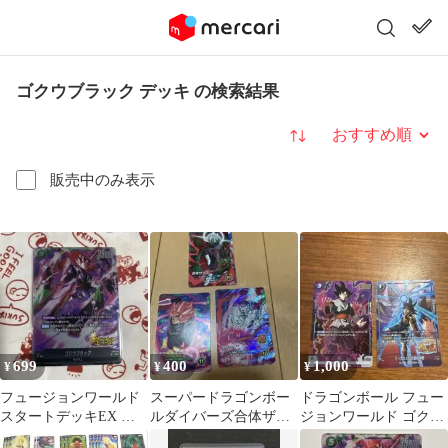
ゴクウブラック デッキ の検索結果
並び替え
販売中のみ表示
699
400
1,000
¥
¥
¥
フュージョンワールド
スーパードラゴンボー
ドラゴンボール フュー
スタートデッキEX ジ
ルダイバーズ合体ザマ
ジョンワールド ゴクウ
ブレット SR ゴクウブ
ス ゴクウブラック フリ
ブラック たったひとり