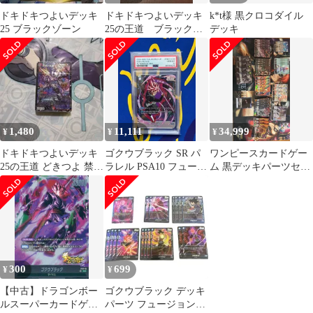
ドキドキつよいデッキ
ドキドキつよいデッキ
k*t様 黒クロコダイル
25 ブラックゾーン
25の王道 ブラックゾ
デッキ
ーン
1,480
11,111
34,999
¥
¥
¥
ドキドキつよいデッキ
ゴクウブラック SR パ
ワンピースカードゲー
25の王道 どきつよ 禁断
ラレル PSA10 フュージ
ム 黒デッキパーツセッ
の轟速 ブラックゾーン
ョンワールド ドラゴン
ト
デッキ
ボール
300
699
¥
¥
【中古】ドラゴンボー
ゴクウブラック デッキ
ルスーパーカードゲー
パーツ フュージョンワ