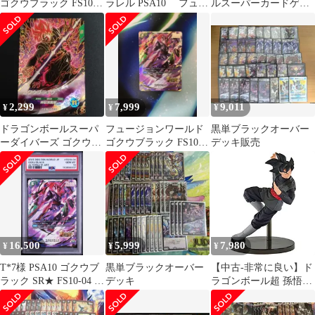
ゴクウブラック FS10-
ラレル PSA10 フュー
ルスーパーカードゲー
04 SR 4枚 引退品
ジョンワールド ドラゴ
ム FS10-04[SR☆]：ゴ
ンボール
クウブラック
2,299
7,999
9,011
¥
¥
¥
ドラゴンボールスーパ
フュージョンワールド
黒単ブラックオーバー
ーダイバーズ ゴクウブ
ゴクウブラック FS10-
デッキ販売
ラック SDVB-024
04 SRパラレル
16,500
5,999
7,980
¥
¥
¥
T*7様 PSA10 ゴクウブ
黒単ブラックオーバー
【中古-非常に良い】ド
ラック SR★ FS10-04 レ
デッキ
ラゴンボール超 孫悟空
ジェンズコラボ
FES!! 其之六 ゴクウブ
ラック