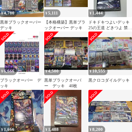
4,780
5,111
1,444
¥
¥
¥
黒単ブラックオーバー
【本格構築】黒単ブラ
ドキドキつよいデッキ
デッキ
ックオーバー デッキ
25の王道 どきつよ 禁断
の轟速 ブラックゾーン
デッキ
6,666
4,500
10,555
¥
¥
¥
ブラックオーバー デ
黒単ブラックオーバ
黒クロコダイルデッキ
ッキ
ー デッキ 40枚
1,666
1,488
8,200
¥
¥
¥