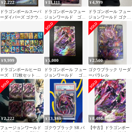
2,222
11,111
4,999
¥
¥
¥
ドラゴンボールスーパ
ドラゴンボールフュー
ドラゴンボール フュー
ーダイバーズ ゴクウブ
ジョンワールド ゴク
ジョンワールド ゴクウ
ラック
ウブラックデッキ
ブラック SRパラレル
9,999
5,000
2,500
¥
¥
¥
ドラゴンボールヒーロ
ドラゴンボール フュー
ゴクウブラック リーダ
ーズ 172枚セット ベ
ジョンワールド ゴク
ーパラレル
ジット 孫悟空 フリーザ
ウブラック パラレ
ベジータ トランク
ル レジェンズ
ス セル クウラ ジ
ャネンバ トランクス:
未来 孫悟空:GT ゴ
クウブラック ブロリ
ー ゴテンクス ゴジ
2,222
13,333
8,480
¥
¥
¥
ータ 人造人間18号
五星龍 ピッコロ ゴ
フュージョンワールド
ゴクウブラック SR パ
【中古】ドラゴンボー
ールデンフリーザ