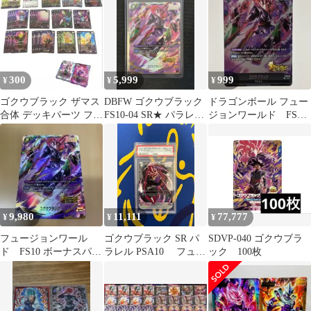
ラック
ーザ 3枚セット
の最終決戦
300
5,999
999
¥
¥
¥
ゴクウブラック ザマス
DBFW ゴクウブラック
ドラゴンボール フュー
合体 デッキパーツ フュ
FS10-04 SR★ パラレル
ジョンワールド FS10-
ージョンワールド
レジェンズコラボ
04 ゴクウブラック
9,980
11,111
77,777
¥
¥
¥
フュージョンワール
ゴクウブラック SR パ
SDVP-040 ゴクウブラ
ド FS10 ボーナスパッ
ラレル PSA10 フュー
ック 100枚
ク ゴクウブラック パ
ジョンワールド ドラゴ
ラレル
ンボール