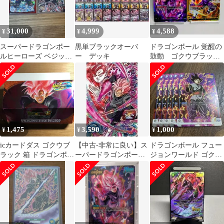
31,000
4,999
4,588
¥
¥
¥
スーパードラゴンボー
黒単ブラックオーバ
ドラゴンボール 覚醒の
ルヒーローズ ベジット
ー デッキ
鼓動 ゴクウブラッ
ゴクウブラック 2枚セ
ク クウラ
ット
1,475
3,590
1,000
¥
¥
¥
icカードダス ゴクウブ
【中古-非常に良い】ス
ドラゴンボール フュー
ラック 箱 ドラゴンボー
ーパードラゴンボール
ジョンワールド ゴクウ
ル デッキケース 超 ス
ヒーローズ第4弾/SH4-
ブラック パラレル uc
ーパー 海外版 dragon
CP6 ゴクウブラック
5枚
ball super card game