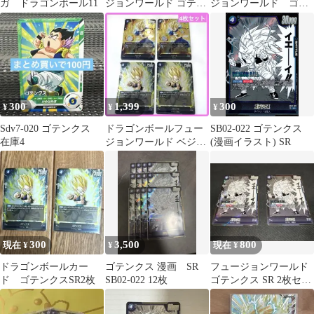
ガ ドラゴンボール11
ジョンワールド ゴテン
ジョンワールド ゴテ
クス SR
ンクス sr 4枚 マンガ
ブースター sb02-022
300
1,399
300
¥
¥
¥
Sdv7-020 ゴテンクス
ドラゴンボールフュー
SB02-022 ゴテンクス
在庫4
ジョンワールド ベジー
(漫画イラスト) SR
タSR ゴテンクスSR 4枚
セット
300
3,500
800
現在 ¥
¥
現在 ¥
ドラゴンボールカー
ゴテンクス 漫画 SR
フュージョンワールド
ド ゴテンクスSR2枚
SB02-022 12枚
ゴテンクス SR 2枚セッ
ト FB02-022