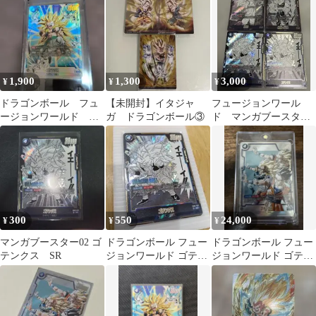
1,900
1,300
3,000
¥
¥
¥
ドラゴンボール フュ
【未開封】イタジャ
フュージョンワール
ージョンワールド ゴ
ガ ドラゴンボール③
ド マンガブースター
テンクス SR パラレル
02 SR 孫悟空 ゴテンク
ス 孫悟飯
300
550
24,000
¥
¥
¥
マンガブースター02 ゴ
ドラゴンボール フュー
ドラゴンボール フュー
テンクス SR
ジョンワールド ゴテン
ジョンワールド ゴテン
クス SR
クス SR FB02-122