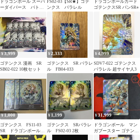
ドラゴンボール スーパ
FS02-03【SR★】ゴテ
ドラゴンボールカード
ーダイバース バトル
ンクス パラレル
ゴテンクスSR パンSR⭐︎
オブサイヤン 孫悟空、
トランクスSR
3,999
2,333
4,999
¥
¥
¥
ゴテンクス 漫画 SR
ゴテンクス SR パラレ
SDV7-022 ゴテンクス
SB02-022 10枚セット
ル FB04-033
パラレル 超サイヤ人3
1,000
1,199
31,999
¥
¥
¥
ゴテンクス FS11-03
ゴテンクス SRパラレ
ドラゴンボール マン
SR ドラゴンボールス
ル FS02-03 2枚
ガブースター ゴテンク
ーパーカードゲーム 4
ス SR パラレル SB02-