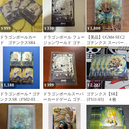
999
330
1,800
¥
¥
¥
ドラゴンボールカー
ドラゴンボール フュー
【美品】UGM4-SEC2
ド ゴテンクスSR4枚
ジョンワールド ゴテン
ゴテンクス スーパード
セット
クス SR
ラゴンボールヒーロー
ズSDBH
1,188
399
2,222
¥
¥
¥
ドラゴンボール＊ゴテ
ドラゴンボールスーパ
ゴテンクス【SR】
ンクスSR（FS02-03）
ーカードゲーム ゴテン
{FS11-03} ４枚
ベジータ SR（FS02-
クス SB02-022 SR
13）