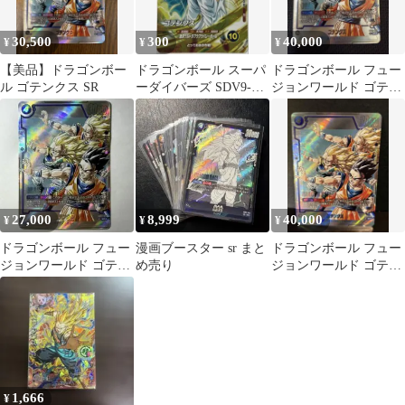
30,500
300
40,000
¥
¥
¥
【美品】ドラゴンボー
ドラゴンボール スーパ
ドラゴンボール フュー
ル ゴテンクス SR
ーダイバーズ SDV9-
ジョンワールド ゴテン
061 SR ゴテンクス
クス SR
27,000
8,999
40,000
¥
¥
¥
ドラゴンボール フュー
漫画ブースター sr まと
ドラゴンボール フュー
ジョンワールド ゴテン
め売り
ジョンワールド ゴテン
クス SR SB02-022
クス SR SB02-022
1,666
¥