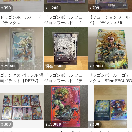
399
1,200
799
¥
¥
¥
ドラゴンボールカード
ドラゴンボール フュー
【フュージョンワール
ゴテンクス
ジョンワールド ゴテ
ド】ゴテンクスSR
ンクス SB02-022 SR 4
SB02-022
枚まとめ売り
29,800
300
2,900
¥
現在 ¥
¥
ゴテンクス パラレル 漫
ドラゴンボール フュー
ドラゴンボール ゴテ
画イラスト【DBFW】
ジョンワールド ゴテン
ンクス SR★ FB04-033
クス SR
380
19,000
300
¥
¥
¥