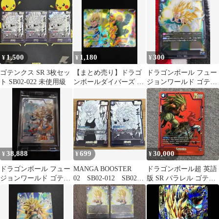
枚
022
1,500
1,180
300
¥
¥
¥
ゴテンクス SR 3枚セッ
【まとめ売り】ドラゴ
ドラゴンボール フュー
ト SB02-022 未使用級
ンボールダイバーズ SR
ジョンワールド ゴテン
ベジータDA 他14枚
クス SR FB04-033
38,888
699
30,000
¥
¥
¥
ドラゴンボール フュー
MANGA BOOSTER
ドラゴンボール超 英語
ジョンワールド ゴテン
02 SB02-012 SB02-
版 SR パラレル ゴテン
クス SR★ SB02-022 美
022 SR
クス FS02-03
品