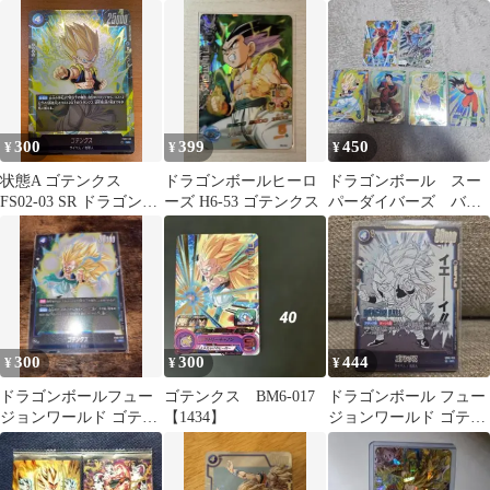
ストカードダス限定 オ
ーサリー ゴテンクス
SDV9-061 ゴテンクス
マケ付き⭐️
fb04-33
300
399
450
¥
¥
¥
状態A ゴテンクス
ドラゴンボールヒーロ
ドラゴンボール スー
FS02-03 SR ドラゴンボ
ーズ H6-53 ゴテンクス
パーダイバーズ バト
ール フュージョンワー
ルオブサイヤン 孫悟
ルド
空 ゴテンクス
300
300
444
¥
¥
¥
ドラゴンボールフュー
ゴテンクス BM6-017
ドラゴンボール フュー
ジョンワールド ゴテン
【1434】
ジョンワールド ゴテン
クスFB04-033SR
クス SR