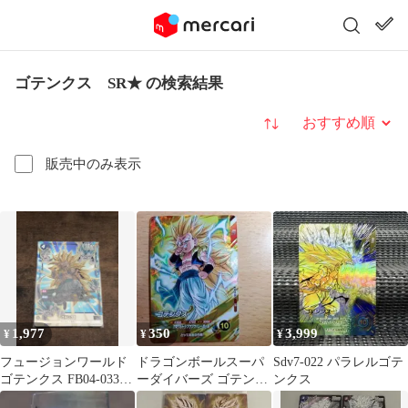
ゴテンクス SR★ の検索結果
並び替え
販売中のみ表示
1,977
350
3,999
¥
¥
¥
フュージョンワールド
ドラゴンボールスーパ
Sdv7-022 パラレルゴテ
ゴテンクス FB04-033
ーダイバーズ ゴテンク
ンクス
SR パラレル
ス SR SDV9-061