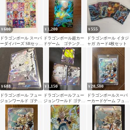
600
1,200
555
¥
¥
¥
ドラゴンボール スーパ
ドラゴンボール超カー
ドラゴンボール イタジ
ーダイバーズ SRセット
ドゲーム ゴテンク
ャガ カード4枚セット
20種類
ス ホロ 海外限定
英語版
688
1,150
28,500
¥
¥
¥
ドラゴンボール フュー
ドラゴンボールフュー
ドラゴンボールスーパ
ジョンワールド ゴテン
ジョンワールド ゴテン
ーカードゲーム フュー
クス SR SB02-022
クス
ジョンワールドゴテン
クスSR⭐︎