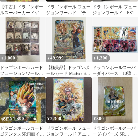
【中古】ドラゴンボー
ドラゴンボール フュー
ドラゴンボール フュー
ルスーパーカードゲー
ジョンワールド ゴテン
ジョンワールド FS11-
ム FB04-033[SR☆]：ゴ
クス SR 4枚セット
03 ゴテンクス
テンクス
1,000
49,999
1,300
¥
¥
¥
ドラゴンボールカード
【極美品】ドラゴンボ
ドラゴンボールスーパ
フュージョンワールド
ールカード Masters SCR
ーダイバーズ 10弾 奮
ゴテンクスSR等 まとめ
ベジット&ゴテンクス
迅の一撃 SDV10-PUR
売り
5種、SDV10-XVPUR 5
種、 SR 12種 計22枚
セット
1,390
2,300
300
現在 ¥
¥
¥
ドラゴンボールカード
ドラゴンボール フュー
ドラゴンボールスーパ
ゴテンクスSR両面イラ
ジョンワールド アニバ
ーダイバーズ SR