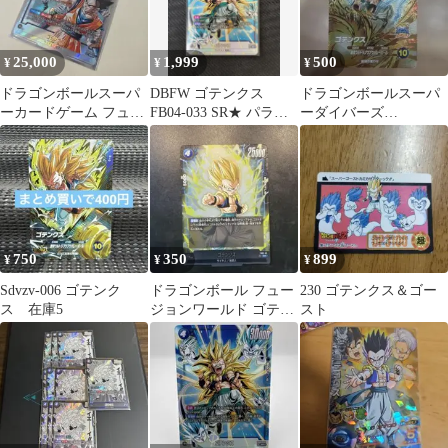
25,000
1,999
500
¥
¥
¥
ドラゴンボールスーパ
DBFW ゴテンクス
ドラゴンボールスーパ
ーカードゲーム フュー
FB04-033 SR★ パラレ
ーダイバーズ
ジョンワールドゴテン
ル
【SDV10-PUR3:ゴテン
クスSR⭐︎
クス】
750
350
899
¥
¥
¥
Sdvzv-006 ゴテンク
ドラゴンボール フュー
230 ゴテンクス＆ゴー
ス 在庫5
ジョンワールド ゴテン
スト
クス SR