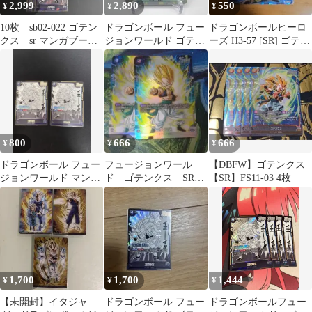
2,999
2,890
550
¥
¥
¥
10枚 sb02-022 ゴテン
ドラゴンボール フュー
ドラゴンボールヒーロ
クス sr マンガブース
ジョンワールド ゴテン
ーズ H3-57 [SR] ゴテン
ター02
クス FB04-033 SR
クス
800
666
666
¥
¥
¥
ドラゴンボール フュー
フュージョンワール
【DBFW】ゴテンクス
ジョンワールド マンガ
ド ゴテンクス SRパ
【SR】FS11-03 4枚
ブースター ゴテンク
ラレル
スSR 2枚
1,700
1,700
1,444
¥
¥
¥
【未開封】イタジャ
ドラゴンボール フュー
ドラゴンボールフュー