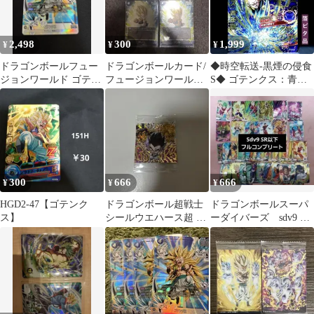
2,498
300
1,999
¥
¥
¥
ドラゴンボールフュー
ドラゴンボールカード/
◆時空転送-黒煙の侵食
ジョンワールド ゴテン
フュージョンワール
S◆ ゴテンクス：青年
クス SR FB04-033
ド/FS02-03/ゴテンク
期【超サイヤ人3】HJ8-
ス/SR
50
300
666
666
¥
¥
¥
HGD2-47【ゴテンク
ドラゴンボール超戦士
ドラゴンボールスーパ
ス】
シールウエハース超 ゴ
ーダイバーズ sdv9 SR
テンクス SEC
以下 フルコンプリー
ト