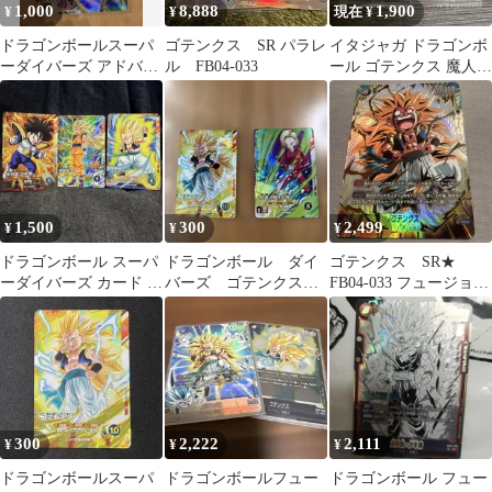
1,000
8,888
1,900
¥
¥
現在 ¥
ドラゴンボールスーパ
ゴテンクス SR パラレ
イタジャガ ドラゴンボ
ーダイバーズ アドバン
ル FB04-033
ール ゴテンクス 魔人ブ
スパック バトルオブサ
ウ SR
イヤン6枚セット
1,500
300
2,499
¥
¥
¥
ドラゴンボール スーパ
ドラゴンボール ダイ
ゴテンクス SR★
ーダイバーズ カード 孫
バーズ ゴテンクス
FB04-033 フュージョン
悟空 孫悟飯 ゴテンクス
人造人間18号 SR ２
ワールド アニバーサリ
セット
枚 セット売り
ー
300
2,222
2,111
¥
¥
¥
ドラゴンボールスーパ
ドラゴンボールフュー
ドラゴンボール フュー