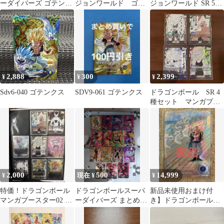
ーダイバーズ ゴテンク
ジョンワールド ゴテ
ジョンワールド SR 5枚
ス SR 超サイヤ人3
ンクス FB04-033 パラ
セット マンガブース
レル
ター
2,888
300
2,399
¥
¥
¥
Sdv6-040 ゴテンクス
SDV9-061 ゴテンクス
ドラゴンボール SR 4
種セット マンガブー
スター バラ売り✖️
2,000
500
14,999
¥
現在 ¥
¥
特価！ドラゴンボール
ドラゴンボールスーパ
新品未使用おまけ付
マンガブースター02 孫
ーダイバーズ まとめ売
き】ドラゴンボールダ
悟空 SR などまとめ売
り SDV10弾
イバーズSDV6-040ゴテ
り
ンクスパラレル