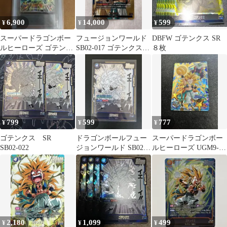
6,900
14,000
599
¥
¥
¥
スーパードラゴンボー
フュージョンワールド
DBFW ゴテンクス SR
ルヒーローズ ゴテンク
SB02-017 ゴテンクス
８枚
ス UGM4-SEC2 ARS10
パラレル
799
599
777
¥
¥
¥
ゴテンクス SR
ドラゴンボールフュー
スーパードラゴンボー
SB02-022
ジョンワールド SB02-
ルヒーローズ UGM9-
022 ゴテンクス SR
020 ゴテンクス
2,180
1,099
499
¥
¥
¥