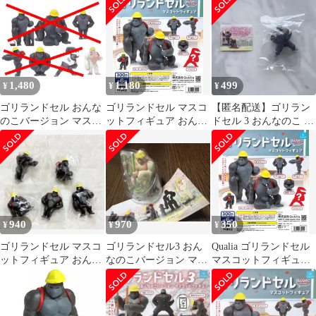
ト★
1,480
1,180
499
¥
¥
¥
ゴリランドセル おんな
ゴリランドセル マスコ
【匿名配送】ゴリラン
のこバージョン マスコ
ットフィギュア おんな
ドセル 3 おんなのこ 応
ットフィギュア2 × 激
のこバージョン ノー
援団長ゴリラ
レア：アルビノ 1個単
マル5種セット
品 ガチャガチャ カプセ
ルトイ ゴリラ ランドセ
ル
940
970
350
¥
¥
¥
ゴリランドセル マスコ
ゴリランドセル3 おん
Qualia ゴリランドセル
ットフィギュア おんな
なのこバージョン マス
マスコットフィギュア
のこバージョン ノー
コットフィギア 激レア
2種セット
マル5種セット
(アルビノ)