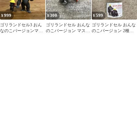
ャ カプセルトイ 即納
在庫品 送料無料 追跡あ
999
300
599
¥
¥
¥
り (激レアアルビノは
含みません)
ゴリランドセル3 おん
ゴリランドセル おんな
ゴリランドセル おんな
なのこバージョンマス
のこバージョン マスコ
のこバージョン 2種セ
コットフィギュア シー
ットフィギュア2 お辞
ット☆バラ売り可
クレット 美品
儀ゴリラ