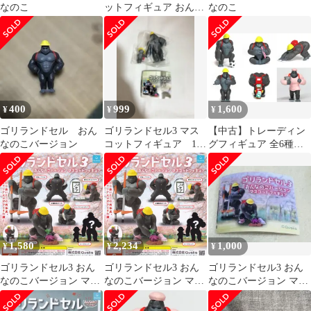
なのこ
ットフィギュア おんな
なのこ
のこバージョン シーク
レット・激レア含む全7
種セット フルコンプ ガ
チャガチャ カプセルト
イ
400
999
1,600
¥
¥
¥
ゴリランドセル おん
ゴリランドセル3 マス
【中古】トレーディン
なのこバージョン
コットフィギュア 1
グフィギュア 全6種セ
種 1点 シークレッ
ット 「ゴリランドセル
ト ガチャガチャ
おんなのこバージョン
マスコットフィギュア
2」
1,580
2,234
1,000
¥
¥
¥
ゴリランドセル3 おん
ゴリランドセル3 おん
ゴリランドセル3 おん
なのこバージョン マス
なのこバージョン マス
なのこバージョン マス
コットフィギュア 【人
コットフィギュア 【ノ
コットフィギュア【シ
気の2種セット】 Qualia
ーマル5種セット】
ークレット】