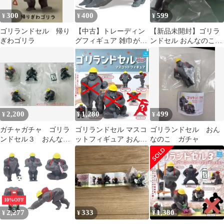
300
400
599
¥
¥
¥
ゴリランドセル 帰り
【中古】トレーディン
【新品未開封】ゴリラ
ぎわゴリラ
グフィギュア 雑巾がけ
ンドセル おんなのこバ
ゴリラ 「ゴリランドセ
ージョン 2種セット
ル おんなのこバージョ
ン マスコットフィギュ
ア2」
2,200
1,280
499
¥
¥
¥
ガチャガチャ ゴリラ
ゴリランドセル マスコ
ゴリランドセル おん
ンドセル３ おんなの
ットフィギュア おんな
なのこ ガチャ
こバージョン
のこバージョン 3種セ
ット ゴリラ ランドセル
ガチャ ガチャガチャ カ
プセルトイ ミニチュア
フィギュア 前ならえゴ
リラ (先頭) 前ならえゴ
10%OFF
リラ (後ろ) シークレッ
2,277
333
1,380
¥
¥
¥
ト