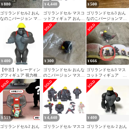
880
4,440
500
¥
¥
¥
ゴリランドセル2 おん
ゴリランドセル マスコ
ゴリランドセル3 おん
なのこバージョン マス
ットフィギュア おんな
なのこバージョンマス
コットフィギュア 4体
のこバージョン シーク
コットフィギュア 応
セット
レット・激レア含む全7
援団長ゴリラ 美品
種セット フルコンプ ガ
チャガチャ カプセルト
イ
400
300
666
¥
¥
¥
【中古】トレーディン
ゴリランドセル おんな
ゴリランドセル3 マス
グフィギュア 視力検査
のこバージョン マスコ
コットフィギュア 女
ゴリラ 「ゴリランドセ
ットフィギュア2 お辞
の子バージョン 芋掘
ル おんなのこバージョ
儀ゴリラ
りゴリラ
ン マスコットフィギュ
ア2」
519
4,440
400
¥
¥
¥
ゴリランドセル2 おん
ゴリランドセル マスコ
ゴリランドセル 2 おん