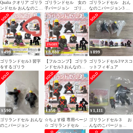
Qualia クオリア ゴリラ
ゴリランドセル 女の
ゴリランドセル おん
ンドセル おんなのこバ
子バージョン ゴリラ
なのこバージョン3 セ
ージョン マスコットフ
とタンバリン マスコ
ミコンプ 5種
ィギュア2 全5種セット
ットフィギュア
シークレット 激レアな
し ガチャ ガチャガチャ
カプセルトイ
1%OFF
499
8,880
899
¥
¥
¥
ゴリランドセル3 習字
【フルコンプ】 ゴリラ
ゴリランドセル3マスコ
をするゴリラ
ンドセル3 おんなのこ
ットフィギュア
バージョン マスコット
フィギュア 【シークレ
ット登校するゴリラ＋
激レアアルビノ付き・
全7種セット＋ＤＰディ
スプレイ台紙おまけ付
き】 Qualia 動物グッズ
590
350
1,111
¥
¥
¥
ランドセル ガチャガチ
ャ カプセルトイ 送料無
ゴリランドセル おんな
☆ちょす様 専用ページ
ゴリランドセル３ お
料 追跡あり
のこバージョン
☆ ゴリランドセル お
んなのこバージョ
んなのこバージョン3
ン ★シークレッ