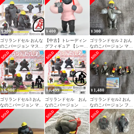
動物グッズ 応援団長ゴ
Qualia 動物グッズ ラン
リラ タンバリンとゴリ
ドセル 模型 ガチャガチ
ラ ランドセル ガチャガ
ャ カプセルトイ 即納
チャ カプセルトイ 即納
在庫品 送料無料 追跡あ
在庫品 送料無料 追跡あ
り (シークレット登校
300
400
300
¥
¥
¥
り
するゴリラ、激レアア
ルビノは含みません)
ゴリランドセル おんな
【中古】トレーディン
ゴリランドセル 2 おん
のこバージョン マスコ
グフィギュア 【シーク
なのこバージョン マス
ットフィギュア シーク
レット】 「ゴリランド
コット フィギュア 視力
レット
セル おんなのこバージ
検査ゴリラ
ョン マスコットフィギ
ュア2」
6,980
1,499
1,480
¥
¥
¥
ゴリランドセル3 おん
ゴリランドセル おん
ゴリランドセル2 おん
なのこバージョン マス
なのこバージョン マ
なのこバージョン フィ
コットフィギュア 【シ
スコットフィギュア3
ギュア 5種セット
ークレット登校するゴ
リラ付き・6種セット】
Qualia 動物グッズ ラン
ドセル 模型 ガチャガチ