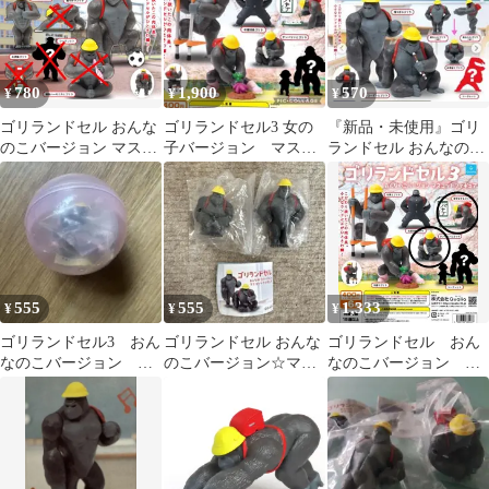
780
1,900
570
¥
¥
¥
ゴリランドセル おんな
ゴリランドセル3 女の
『新品・未使用』ゴリ
のこバージョン マスコ
子バージョン マスコ
ランドセル おんなのこ
ットフィギュア2 × 2種
ットフィギュア
バージョンマスコット
セット ガチャガチャ カ
フィギュア体育座り
プセルトイ ゴリラ ラン
ドセル 1. 視力検査ゴリ
ラ 3. サッカーボールと
ゴリラ
555
555
1,333
¥
¥
¥
ゴリランドセル3 おん
ゴリランドセル おんな
ゴリランドセル おん
なのこバージョン 芋
のこバージョン☆マス
なのこバージョン マ
掘りゴリラ
コットフィギュア 2種
スコットフィギュア3
☆バラ売り可