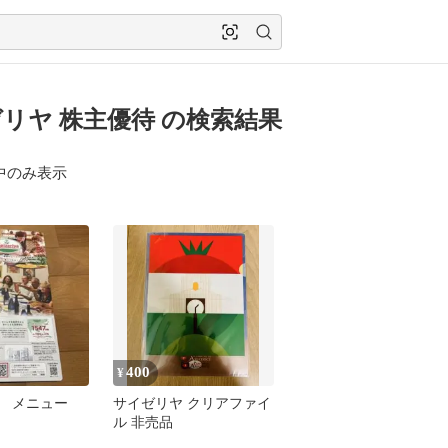
リヤ 株主優待 の検索結果
中のみ表示
400
¥
 メニュー
サイゼリヤ クリアファイ
ル 非売品