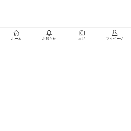
メルカリについて
ホーム
お知らせ
出品
マイページ
会社概要（運営会社）
採用情報
プレスリリース
公式ブログ
プレスキット
メルカリUS
メルカリShops
m department（エムデパ）
ヘルプ
ヘルプセンター（ガイド・お問い合わせ）
メルカリShopsでショップを開設する
メルカリShops ショップ管理画面にログイン
メルカリShops出店者向けガイド
お問い合わせ一覧