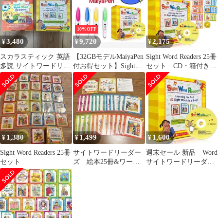
10%OFF
3,480
9,720
2,175
¥
¥
¥
スカラスティック 英語
【32GBモデルMaiyaPen
Sight Word Readers 25冊
多読 サイトワードリー
付お得セット】Sight
セット CD・箱付き
ダーズ おうち英語 知育
word readers & maiyapen
英語絵本 新品未開
玩具
サイトワードリーダー
封 おうち英語 幼児
ズ マイヤペン付お得セ
向け英語教材
ット 多読 おうち英語
多聴多読 scholastic スカ
ラスティック DWE
CTP ディズニー英語
1,380
1,499
1,600
¥
¥
¥
Sight Word Readers 25冊
サイトワードリーダー
週末セール 新品 Word
セット
ズ 絵本25冊&ワーク
サイトワードリーダー
ブック1冊&CD1枚 日
ズ25 箱なし
本語ガイド付き