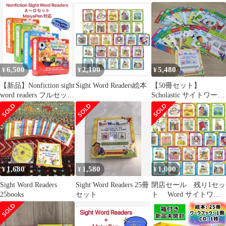
付き 幼児向け おう
ーダーズ 洋書 箱
ち英語 外箱なし
付 高品質 マイヤペ
ン対応 MaiyaPen対
応 スカラスティッ
ク 英語教材 DWE
CTP ORT クリスマス
プレゼント 英検
6,500
2,100
5,480
¥
¥
¥
【新品】Nonfiction sight
Sight Word Readers絵本
【50冊セット】
word readers フルセット
Scholastic サイトワード
CD付 ノンフィクショ
英語絵本 幼児
ンサイトワーズリーダ
ーズ 英語絵本 教材
MaiyaPen対応 マイヤペ
ン対応 音声ペン ス
カラスティック
scholastic フォニック
1,680
1,580
1,000
¥
¥
¥
ス DWE CTP
Sight Word Readers
Sight Word Readers 25冊
閉店セール 残り1セッ
25books
セット
ト Word サイトワー
ドリーダーズ25 箱なし
CDなし