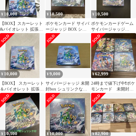
10,000
10,500
10,500
¥
¥
¥
【BOX】スカーレット
ポケモンカード サイバ
ポケモンカードゲーム
&バイオレット 拡張パ
ージャッジ BOX シュ
サイバージャッジ
ック サイバージャッ
リンク付き 未開封
BOX（シュリンク付
ジ シュリンク有
き）
10,000
9,000
62,999
¥
¥
¥
【BOX】 スカーレット
サイバージャッジ 未開
24時まで値下げ中❗️ポケ
＆バイオレット 拡張パ
封box シュリンクなし
モンカード 未開封シ
ック サイバージャッジ
ペリペリ付き
ュリンク付き 5BOX
まとめ売り
10,500
10,000
82,900
¥
¥
¥