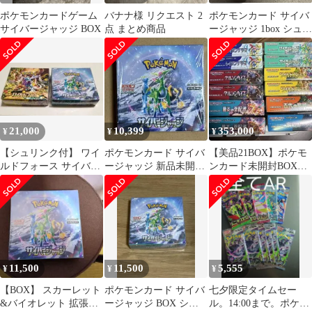
ポケモンカードゲーム
バナナ様 リクエスト 2
ポケモンカード サイバ
サイバージャッジ BOX
点 まとめ商品
ージャッジ 1box シュリ
ンク無し 未開封 絶版
21,000
10,399
353,000
¥
¥
¥
【シュリンク付】 ワイ
ポケモンカード サイバ
【美品21BOX】ポケモ
ルドフォース サイバー
ージャッジ 新品未開封
ンカード未開封BOXシ
ジャッジ 各1BOXセッ
1BOX シュリンク付き
ュリンク付き 【コレク
ト
ション整理】
11,500
11,500
5,555
¥
¥
¥
【BOX】 スカーレット
ポケモンカード サイバ
七夕限定タイムセー
&バイオレット 拡張パ
ージャッジ BOX シュ
ル。14:00まで。ポケモ