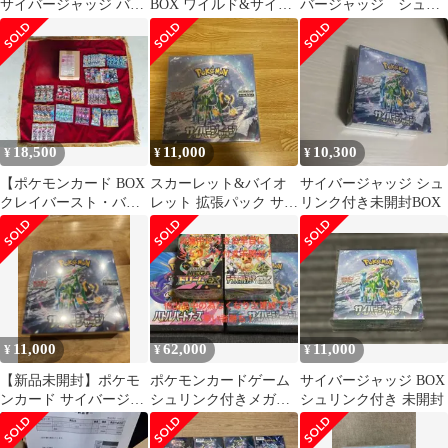
サイバージャッジ バイ
BOX ワイルド&サイバ
バージャッジ シュリ
オレットex シュリンク
ー&シャニトレ 3box
ンク付き ハードケー
付き BO
セット
ス付属
18,500
11,000
10,300
¥
¥
¥
【ポケモンカード BOX
スカーレット&バイオ
サイバージャッジ シュ
クレイバースト・バラ
レット 拡張パック サイ
リンク付き未開封BOX
パック】未使用品 １
バージャッジ シュリ
日限定値下げ
ンク付き
11,000
62,000
11,000
¥
¥
¥
【新品未開封】ポケモ
ポケモンカードゲーム
サイバージャッジ BOX
ンカード サイバージャ
シュリンク付きメガド
シュリンク付き 未開封
ッジ シュリンク付き
リームexテラスタルフ
1BOX
ェスex他2種