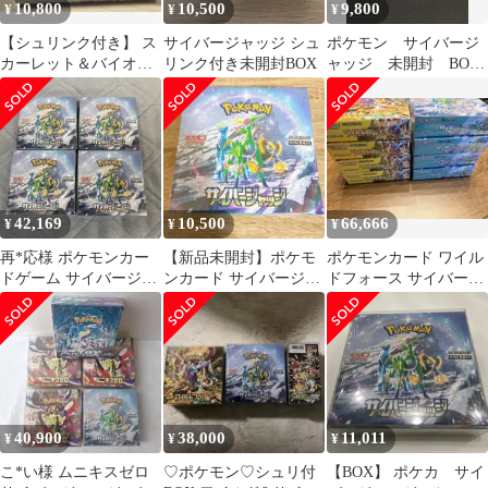
10,800
10,500
9,800
¥
¥
¥
【シュリンク付き】 ス
サイバージャッジ シュ
ポケモン サイバージ
カーレット＆バイオレ
リンク付き未開封BOX
ャッジ 未開封 BOX
ット 拡張パック サイバ
シュリンク付き
ージャッジ
42,169
10,500
66,666
¥
¥
¥
再*応様 ポケモンカー
【新品未開封】ポケモ
ポケモンカード ワイル
ドゲーム サイバージャ
ンカード サイバージャ
ドフォース サイバージ
ッジ 4BOX
ッジ BOX シュリンク
ャッジ 計8BOX
付き 1箱
40,900
38,000
11,011
¥
¥
¥
こ*い様 ムニキスゼロ
♡ポケモン♡シュリ付
【BOX】 ポケカ サイ