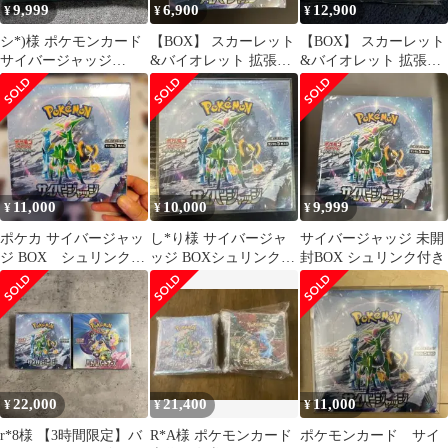
9,999
6,900
12,900
¥
¥
¥
シ*)様 ポケモンカード
【BOX】 スカーレット
【BOX】 スカーレット
サイバージャッジ
&バイオレット 拡張パ
&バイオレット 拡張パ
1BOX シュリンク付き
ック サイバージャッジ
ック サイバージャッジ
11,000
10,000
9,999
¥
¥
¥
ポケカ サイバージャッ
し*り様 サイバージャ
サイバージャッジ 未開
ジ BOX シュリンク付
ッジ BOXシュリンク
封BOX シュリンク付き
き
+プラケース付き
22,000
21,400
11,000
¥
¥
¥
r*8様 【3時間限定】バ
R*A様 ポケモンカード
ポケモンカード サイ