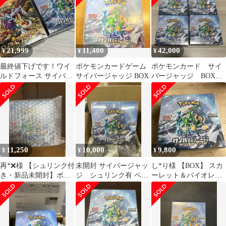
21,999
11,400
42,000
¥
¥
¥
最終値下げです！ワイ
ポケモンカードゲーム
ポケモンカード サイ
ルドフォース サイバー
サイバージャッジ BOX
バージャッジ BOX 4
ジャッジ シュリンク付
箱 シュリンク付き
き2BOX
11,250
10,000
9,800
¥
¥
¥
再*❌様 【シュリンク付
未開封 サイバージャッ
し*り様 【BOX】 スカ
き・新品未開封】ポケ
ジ シュリンク有 ペリ
ーレット＆バイオレッ
モンカード サイバージ
ペリ有
ト拡張パック サイバー
ャッジ 1BO
ジャッジシュ