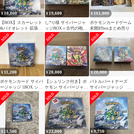
10,000
19,600
161,000
¥
¥
¥
【BOX】スカーレット
し*り様 サイバージャ
ポケモンカードゲーム
&バイオレット 拡張パ
ッジBOX＋古代の咆哮
未開封boxまとめ売り
ック サイバージャッジ
BOX（シュリンク付き
シュリンク無
未開封）2BO
11,200
20,000
20,000
¥
¥
¥
ポケモンカード サイバ
【シュリンク付き】ポ
バトルパートナーズ
ージャッジ 1BOX シュ
ケモン サイバージャッ
サイバージャッジ
リンク付き
ジ&ムニキスゼロ
Box シュリンク付き
2BOXまとめて
11,500
22,000
9,750
¥
¥
¥