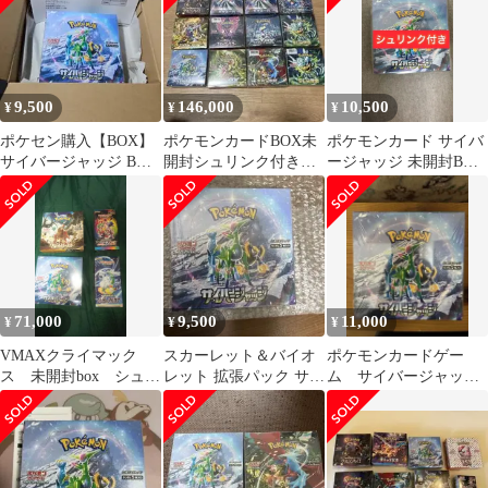
9,500
146,000
10,500
¥
¥
¥
ポケセン購入【BOX】
ポケモンカードBOX未
ポケモンカード サイバ
サイバージャッジ BOX
開封シュリンク付き
ージャッジ 未開封BOX
シュリンク付き
12BOX
シュリンク付き
71,000
9,500
11,000
¥
¥
¥
VMAXクライマック
スカーレット＆バイオ
ポケモンカードゲー
ス 未開封box シュリ
レット 拡張パック サイ
ム サイバージャッ
ンク付き などシュリ
バージャッジ 未開封
ジ シュリンク付き
ンク付き４box
シュリンク付き
BOX