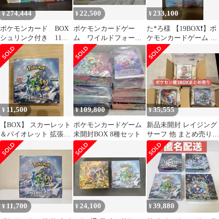
274,444
22,500
233,100
¥
¥
¥
ポケモンカード BOX
ポケモンカードゲー
た*ろ様 【19BOX❗️】ポ
シュリンク付き 11箱
ム ワイルドフォース
ケモンカードゲーム 未
セット 新品未開封
サイバージャッジ シ
開封 シュリンク付き❗️
ュリンク付き 未開封
大量
11,500
109,800
35,555
¥
¥
¥
【BOX】 スカーレット
ポケモンカードゲーム
新品未開封 レイジング
＆バイオレット 拡張パ
未開封BOX 8種セット
サーフ 他 まとめ売り
ック サイバージャッジ
ポケセン産 シュリンク
付 納品書付
11,700
24,100
39,880
¥
¥
¥