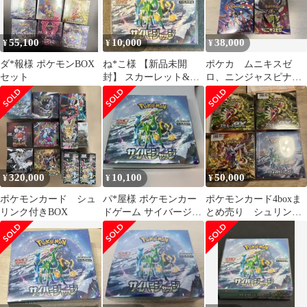
55,100
10,000
38,000
¥
¥
¥
ダ*報様 ポケモンBOX
ね*こ様 【新品未開
ポケカ ムニキスゼ
セット
封】 スカーレット&バ
ロ、ニンジャスピナ
イオレット 拡張パック
ー、サイバージャッ
サイバージャッ
ク 計4BOXシュリンク
付
320,000
10,100
50,000
¥
¥
¥
ポケモンカード シュ
パ*屋様 ポケモンカー
ポケモンカード4boxま
リンク付きBOX
ドゲーム サイバージャ
とめ売り シュリンク
ッジ シュリンク付き
付
1box