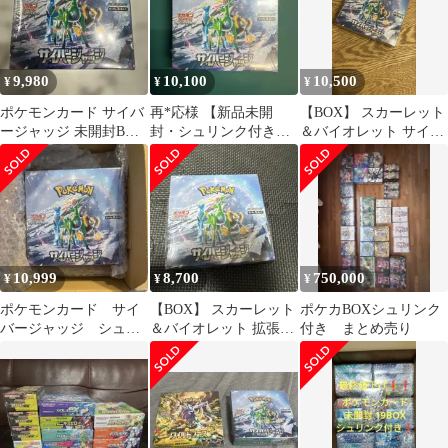
9,980
10,100
10,500
¥
¥
¥
ポケモンカード サイバ
再*応様 【新品未開
【BOX】 スカーレット
ージャッジ 未開封BOX
封・シュリンク付き】
＆バイオレット サイバ
シュリンク付き
ポケモンカード拡張パ
ージャッジ シュリン
ック サイバージャッ
クつき
10,999
8,700
750,000
¥
¥
¥
ポケモンカード サイ
【BOX】 スカーレット
ポケカBOXシュリンク
バージャッジ シュリ
＆バイオレット 拡張パ
付き まとめ売り
ンク付き未開封BOX
ック サイバージャッジ