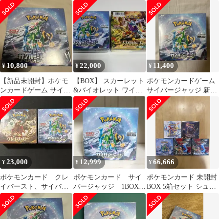
ック サイバージャッジ
リンク付き 新品未開封
ンカード パック まとめ
売り
10,800
22,000
11,400
¥
¥
¥
【新品未開封】ポケモ
【BOX】 スカーレット
ポケモンカードゲーム
ンカードゲーム サイバ
&バイオレット ワイル
サイバージャッジ 新品
ージャッジ BOX シュ
ドフォース サイバー
未開封 シュリンク付
リンク付き
ジャッジ
き 1BOX
23,000
12,999
66,666
¥
¥
¥
ポケモンカード クレ
ポケモンカード サイ
ポケモンカード 未開封
イバースト、サイバー
バージャッジ 1BOX
BOX 5箱セット シュリ
ジャッジ 未開封、シ
シュリンク付き
ンク付き まとめ売り
ュリンク付き