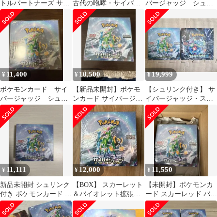
トルパートナーズ サイ
古代の咆哮・サイバー
バージャッジ シュリ
バージャッジ シュリン
ジャッジBOX シュリン
ンク付き未開封BOX
ク付き
ク付き
11,400
10,500
19,999
¥
¥
¥
ポケモンカード サイ
【新品未開封】ポケモ
【シュリンク付き】 サ
バージャッジ シュリ
ンカード サイバージャ
イバージャッジ・ステ
ンク付き未開封BOX
ッジ シュリンク付き
ラミラクル 各1BOX 未
1BOX
開封
11,111
12,000
11,550
¥
¥
¥
新品未開封 シュリンク
【BOX】 スカーレット
【未開封】ポケモンカ
付き ポケモンカード サ
＆バイオレット拡張パ
ード スカーレッド バイ
イバージャッジ 1BOX
ック サイバージャッ
オレットBOX
ジ シュリンク付