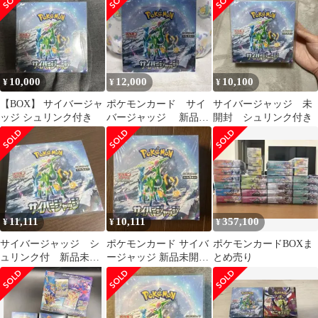
10,000
12,000
10,100
¥
¥
¥
【BOX】 サイバージャ
ポケモンカード サイ
サイバージャッジ 未
ッジ シュリンク付き
バージャッジ 新品未
開封 シュリンク付き
使用 box シュリンク付
き
11,111
10,111
357,100
¥
¥
¥
サイバージャッジ シ
ポケモンカード サイバ
ポケモンカードBOXま
ュリンク付 新品未開
ージャッジ 新品未開封
とめ売り
封 1ボックス ポケモ
1BOX シュリンク付き
ンカード