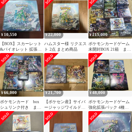
ク付き
10,550
22,000
215,000
¥
¥
¥
【BOX】スカーレット
ハムスター様 リクエス
ポケモンカードゲーム
&バイオレット 拡張パ
ト 2点 まとめ商品
未開封BOX 21箱 まと
ック サイバージャッ
め売り
ジ シュリンク有
66,000
21,700
48,000
¥
¥
¥
ポケモンカード box
【ポケセン産】サイバ
ポケモンカードゲーム
シュリンク付き まと
ージャッジワイルドフ
強化拡張パック 4種セ
め売り
ォース 未開封シュリ
ット シュリンク付き
ンク付各1箱計2箱