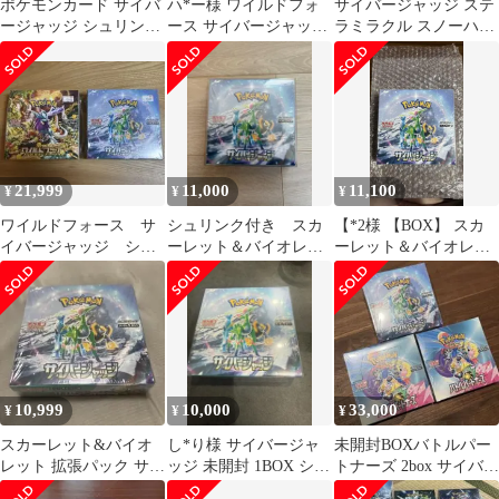
ポケモンカード サイバ
ハ*ー様 ワイルドフォ
サイバージャッジ ステ
ージャッジ シュリンク
ース サイバージャッジ
ラミラクル スノーハザ
付き 1BOX 新品未開
box シュリンク付き セ
ード バイオレット シュ
封
ット
リンク付き
21,999
11,000
11,100
¥
¥
¥
ワイルドフォース サ
シュリンク付き スカ
【*2様 【BOX】 スカ
イバージャッジ シュ
ーレット＆バイオレッ
ーレット＆バイオレッ
リンクあり 未開封
ト 拡張パック サイバー
ト 拡張パック サイバー
ジャッジ
ジャッジ
10,999
10,000
33,000
¥
¥
¥
スカーレット&バイオ
し*り様 サイバージャ
未開封BOXバトルパー
レット 拡張パック サイ
ッジ 未開封 1BOX シュ
トナーズ 2box サイバー
バージャッジ シュリン
リンク付き
ジャッジ1box