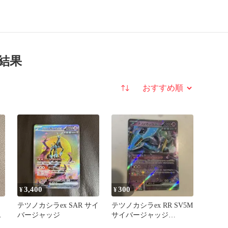
結果
並び替え
3,400
300
¥
¥
テツノカシラex SAR サイ
テツノカシラex RR SV5M
ジ
バージャッジ
サイバージャッジ
036/071