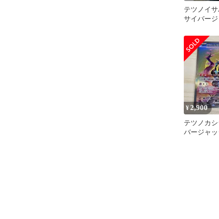
テツノイサハe
サイバージ
098/071
2,900
¥
テツノカシラ
バージャッ