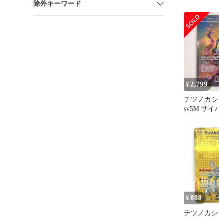
除外キーワード
099/071
2,799
¥
テツノカシラ
sv5M サ
094/071 
888
¥
テツノカシラ