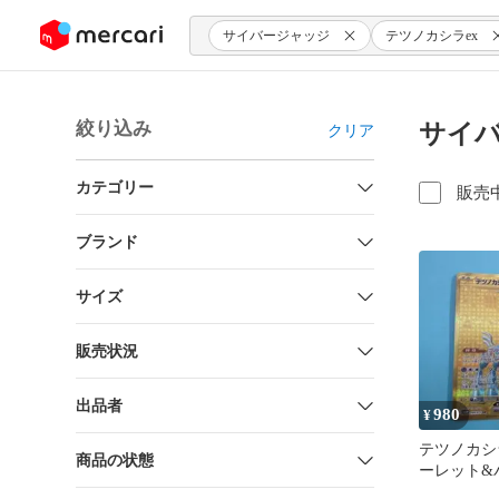
ンツにスキップ
サイバージャッジ
テツノカシラex
絞り込み
サイバ
クリア
カテゴリー
販売
ブランド
サイズ
販売状況
出品者
980
¥
テツノカシラ
商品の状態
ーレット&
拡張パック