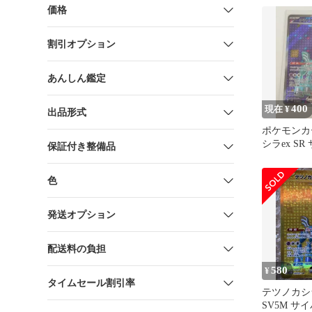
ッ…
価格
割引オプション
あんしん鑑定
400
現在 ¥
出品形式
ポケモンカ
シラex S
保証付き整備品
ッジ ポケ
色
発送オプション
配送料の負担
580
¥
タイムセール割引率
テツノカシラ
SV5M サ