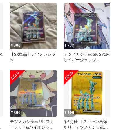
300
777
¥
¥
M
【SR単品】テツノカシラ
テツノカシラex SR SV5M
ex
サイバージャッジ
086/071
500
400
¥
¥
テツノカシラex UR スカ
る*え様 【スキャン画像
ジ
ーレット&バイオレット
あり」テツノカシラex