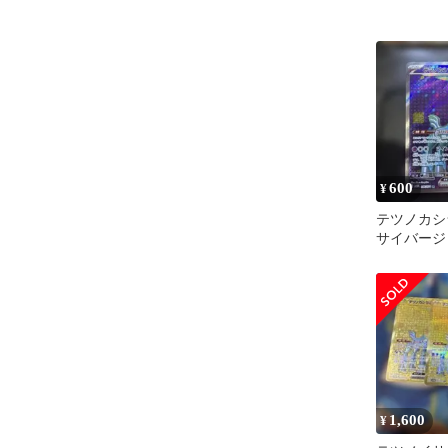
600
¥
テツノカシラe
サイバージ
086/071
1,600
¥