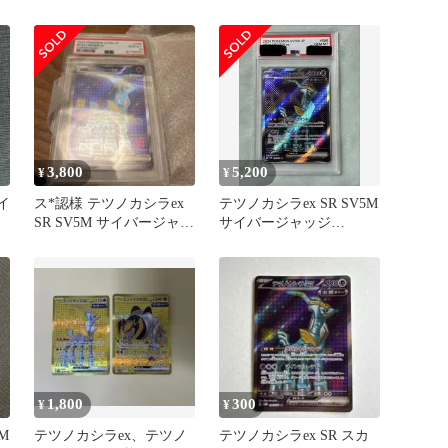
拡張パック サイバージャ
UR sv5M Iron 頭
ッ…
3,800
5,200
¥
¥
イ
ス*認様 テツノカシラex
テツノカシラex SR SV5M
SR SV5M サイバージャッ
サイバージャッジ
ジ 086/071
086/071 psa10
1,800
300
¥
¥
M
テツノカシラex、テツノ
テツノカシラex SR スカ