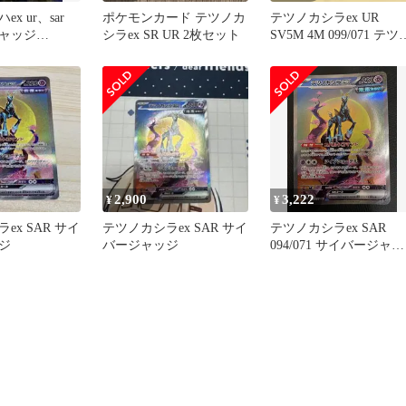
x ur、sar
ポケモンカード テツノカ
テツノカシラex UR
ャッジ
シラex SR UR 2枚セット
SV5M 4M 099/071 テツ
ブジン セット
2,900
3,222
¥
¥
ex SAR サイ
テツノカシラex SAR サイ
テツノカシラex SAR
ジ
バージャッジ
094/071 サイバージャッ
ジ