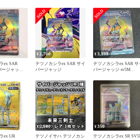
ジャッジ 良好
100/071
2,700
3,199
¥
¥
ex SAR
テツノカシラex SAR サイ
テツノカシラex SAR サ
イバージャッジ
バージャッジ
バージャッジ sv5M
ポケカ
094/071
2,980
350
¥
¥
ex UR
テツノイサハ テツノカシ
テツノカシラex SR SV5