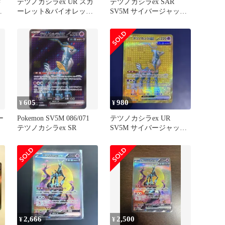
ド
テツノカシラex UR スカ
テツノカシラex SAR
キ
ーレット&バイオレット
SV5M サイバージャッジ
拡張パック サイバージャ
094/071 3枚
ッ…
605
980
¥
¥
ー
Pokemon SV5M 086/071
テツノカシラex UR
テツノカシラex SR
SV5M サイバージャッジ
099/071
2,666
2,500
¥
¥