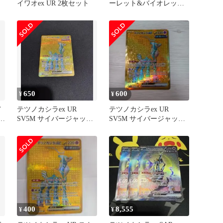
イワオex UR 2枚セット
ーレット&バイオレット
拡張パック サイバージャ
ッ…
650
600
¥
¥
ノ
テツノカシラex UR
テツノカシラex UR
サ
SV5M サイバージャッジ
SV5M サイバージャッジ
099/071
099/071
400
8,555
¥
¥