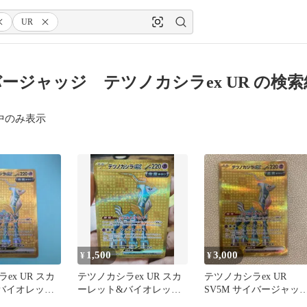
UR
ージャッジ テツノカシラex UR の検索
中のみ表示
1,500
3,000
¥
¥
ex UR スカ
テツノカシラex UR スカ
テツノカシラex UR
バイオレット
ーレット&バイオレット
SV5M サイバージャッ
 サイバージャ
拡張パック サイバージャ
099/071