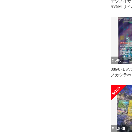
テツノイサハ
SV5M サ
テツノカシ
500
¥
086/071/S
ノカシラex
4,880
¥