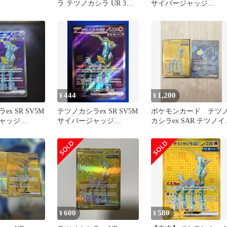
ラ テツノカシラ UR 3枚
サイバージャッジ
セット サイバージャッジ
086/071
444
1,200
¥
¥
x SR SV5M
テツノカシラex SR SV5M
ポケモンカード テツ
ャッジ
サイバージャッジ
カシラex SAR テツノイ
086/071
ハex UR
600
580
¥
¥