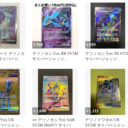
ッ…
300
699
¥
¥
ード テツノカ
テツノカシラex RR SV5M
テツノカシラex SR SV5
R サイバージャ
サイバージャッジ
サイバージャッジ
カ
036/071
086/071
3,600
1,111
¥
¥
ex UR
⭐︎⭐︎ テツノカシラex SAR
テツノイワオex UR
イバージャッジ
SV5M 094/071 サイバー
SV5M サイバージャッ