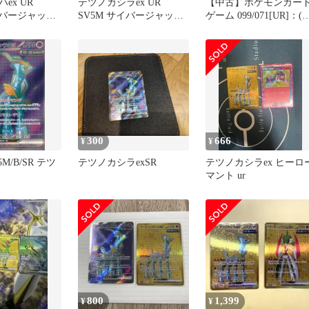
ex UR
テツノカシラex UR
【中古】ポケモンカー
イバージャッジ
SV5M サイバージャッジ
ゲーム 099/071[UR]：(
ラ ur
099/071
ラ)テツノカシラex
300
666
¥
¥
V5M/B/SR テツ
テツノカシラexSR
テツノカシラex ヒーロ
マント ur
800
1,399
¥
¥