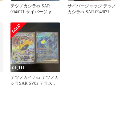
テツノカシラex SAR
サイバージャッジ テツノ
ノ
094/071 サイバージャッ
カシラex SAR 094/071
ジ
1,111
¥
テツノカイナex テツノカ
シラSAR SV8a テラスタ
ルフェスex セット