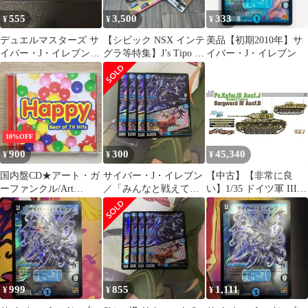
555
3,500
333
¥
¥
¥
デュエルマスターズ サ
【シビック NSX インテ
美品【初期2010年】サ
イバー・J・イレブン 2
グラ等特集】J’s Tipo 7
イバー・J・イレブン
枚セット
冊限界値下げです
10%OFF
900
300
45,340
¥
¥
¥
国内盤CD★アート・ガ
サイバー・J・イレブン
【中古】【非常に良
ーファンクル/Art
／「みんなと戦えてよ
い】1/35 ドイツ軍 III号
Garfunkel■ ハッピー
かった♥」 4枚
戦車J型 誘導指揮
【TOCP67020/49880068
DM25EX1
車/B.IV爆薬運搬車セッ
04067】L03483
ト サイバーホビー プラ
モデル
999
855
1,111
¥
¥
¥