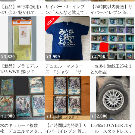
【新品】単行本(実用)
サイバー・J・イレブ
【24時間以内発送】サ
≪社会≫ 魅かれて、推
ン/「みんなと戦えてよ
イバーJイレブン 管理
して。 / 難波功士
かった♥」 4枚
番号16118
3,620
3,999
4,796
¥
¥
¥
【新品】プラモデル
デュエル・マスター
・m18-1 遊戯王25枚ま
1/35 WWII 露/ソ T-
ズ Tシャツ 『サイ
とめ出品
34/85「トーマシール
バー・J・イレブン』
ド」メッシュシュルツ
フレーバーテキスト
ェン アップグレードセ
ット(ドラゴン
6066/6203/6319/3318用)
ディティールアップパ
ーツ [PE351378A]
1,980
1,111
32,000
¥
¥
¥
水のキラカード複数
【24時間以内発送】サ
155/65r13 CYBER ホイ
枚 デュエルマスター
イバーJイレブン 管理
ール・スタッドレスタ