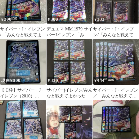
300
300
333
¥
¥
¥
サイバー・J・イレブン
デュエマ MM.1979 サイ
サイバー・J・イレブ
/ 「みんなと戦えてよか
バーJイレブン 「みん
ン/「みんなと戦えてよ
った♥」 2枚
なと戦えてよかった♥」
かった♥」 4枚
300
330
444
現在 ¥
¥
¥
【旧枠】サイバー・J・
サイバーjイレブン/みん
サイバー・J・イレブン
イレブン（2010）
なと戦えてよかった
／「みんなと戦えてよ
S1/S5 DM38 PS
かった」 4枚
DM25EX1