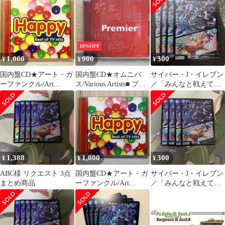
【UCCD3267/498800536
5255】I21724
10%OFF
1,000
900
300
¥
¥
¥
国内盤CD★アート・ガ
国内盤CD★オムニバ
サイバー・J・イレブン
ーファンクル/Art
ス/Various Artists■ プレ
／「みんなと戦えてよ
Garfunkel■ ハッピー
ミア
かった」 4枚
【TOCP67020/49880068
【UCCD3267/498800536
DM25EX1
04067】V76070
5255】L22143
1,388
1,000
300
¥
¥
¥
ABC様 リクエスト 3点
国内盤CD★アート・ガ
サイバー・J・イレブン
まとめ商品
ーファンクル/Art
／「みんなと戦えてよ
Garfunkel■ ハッピー
かった♥」 4枚
【TOCP67020/49880068
DM25EX1
04067】U52012