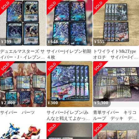
ズ
番号16119
イヤ×4本セット
399
648
555
¥
¥
¥
デュエルマスターズ サ
サイバーjイレブン初期
トワイライトMk2Type
イバー・J・イレブン
４枚
オロチ サイバーJイレ
他
ブン .
2,000
300
5,300
¥
¥
¥
サイバー パーツ
サイバーJイレブン/み
青単サイバー キリコ
んなと戦えてよかった
ループ デッキ デュ
4枚
エマ スリーブ調整パ
ーツ付き