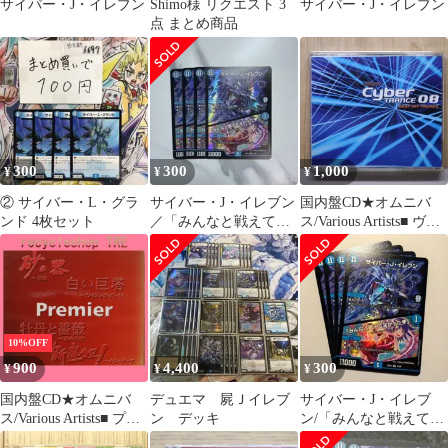
サイバー・J・イレブン
Shimo様 リクエスト 3
サイバー・J・イレブン
点 まとめ商品
300
300
1,000
¥
¥
¥
② サイバー・L・グラ
サイバー・J・イレブン
国内盤CD★オムニバ
ンド 4枚セット
／「みんなと戦えてよ
ス/Various Artists■ ヴェ
かった♥」 4枚
ルファーレ サイバート
DM25EX1
ランス08-ベスト・ヒッ
ト・トランス-(CCCD)
【AVCD17294/49880641
72948】O72473
10%OFF
900
4,400
300
¥
¥
¥
国内盤CD★オムニバ
デュエマ 屍Ｊイレブ
サイバー・J・イレブ
ス/Various Artists■ プレ
ン デッキ
ン/「みんなと戦えてよ
ミア
かった♥」 4枚