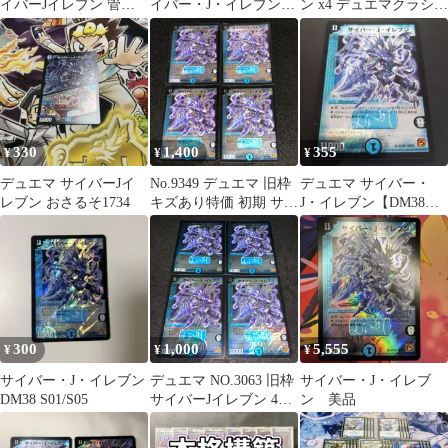
イバーJイレブン 管理
イバー・J・イレブン
ン x4 デュエマクラシッ
番号16120
SR
ク
330
1,400
355
¥
¥
¥
デュエマ サイバーJイ
No.9349 デュエマ 旧枠
デュエマ サイバー・
レブン おさるそ1734
キズあり特価 初期 サイ
J・イレブン【DM38
バーJイレブン
S1/S5】
300
1,000
5,555
¥
¥
¥
サイバー・J・イレブン
デュエマ NO.3063 旧枠
サイバー・J・イレブ
DM38 S01/S05
サイバーJイレブン 4枚
ン 美品
初期