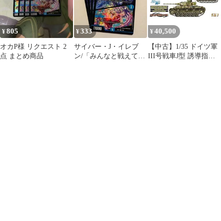
805
333
40,500
¥
¥
¥
オカP様 リクエスト 2
サイバー・J・イレブ
【中古】1/35 ドイツ軍
点 まとめ商品
ン/「みんなと戦えてよ
III号戦車J型 誘導指揮
かった♥」 4枚
車/B.IV爆薬運搬車セッ
ト サイバーホビー プラ
モデル