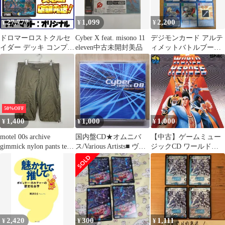
ブラック XS S M L
XL(LL) オーバーサイ
27,777
1,099
2,200
¥
¥
¥
ズ ユニセックス
ドロマーロストクルセ
Cyber X feat. misono 11
デジモンカード アルテ
イダー デッキ コンプオ
eleven中古未開封美品
ィメットバトルブース
フ【ファボDM1209】
ター まとめ売り
50%OFF
1,400
1,000
1,000
¥
¥
¥
motel 00s archive
国内盤CD★オムニバ
【中古】ゲームミュー
gimmick nylon pants tech
ス/Various Artists■ ヴェ
ジックCD ワールドヒ
cyber y2k モーテル ナイ
ルファーレ サイバート
ーローズ/SNK
ロンパンツ ギミック 多
ランス08-ベスト・ヒッ
ジップ ショーツ ハーフ
ト・トランス-(CCCD)
パンツ アーカイブ
【AVCD17294/49880641
72948】O72445
2,420
300
1,111
¥
¥
¥