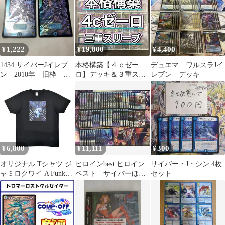
1,222
19,800
4,400
¥
¥
¥
1434 サイバーJイレブ
本格構築【４ｃゼー
デュエマ ワルスラJイ
ン 2010年 旧枠 初
ロ】デッキ＆３重スリ
レブン デッキ
期カード
ーブ
6,800
11,111
300
¥
¥
¥
オリジナル Tシャツ ジ
ヒロインbest ヒロイン
サイバー・J・シン 4枚
ャミロクワイ A Funk
ベスト サイバーほぼ4
セット
Odyssey Jay Kay ジェイ
コン
ケイ 90年代 アシッドジ
ャズ ファンク ダンス
レーザー 光線 サイバー
レトロフューチャー 黒