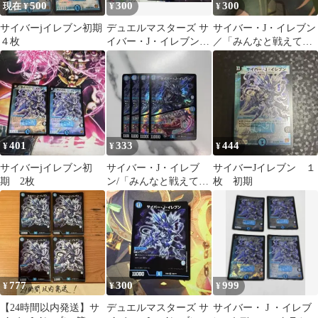
500
300
300
現在 ¥
¥
¥
サイバーjイレブン初期
デュエルマスターズ サ
サイバー・J・イレブン
４枚
イバー・J・イレブン/
／「みんなと戦えてよ
「みんなと戦えてよか
かった♥」 4枚
った♡」3枚
DM25EX1
401
333
444
¥
¥
¥
サイバーjイレブン初
サイバー・J・イレブ
サイバーJイレブン １
期 2枚
ン/「みんなと戦えてよ
枚 初期
かった♥」 4枚
777
300
999
¥
¥
¥
【24時間以内発送】サ
デュエルマスターズ サ
サイバー・ J ・イレブ