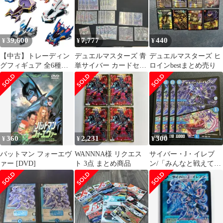
39,600
7,777
440
¥
¥
¥
【中古】トレーディン
デュエルマスターズ 青
デュエルマスターズ ヒ
グフィギュア 全6種セ
単サイバー カードセッ
ロインbestまとめ売り
ット 「新世紀GPXサイ
ト
バーフォーミュラ
C.F.C. サイバーフォー
ミュラコレクション
Vol.3 (OVA編)」
360
2,231
300
¥
¥
¥
バットマン フォーエヴ
WANNNA様 リクエス
サイバー・J・イレブ
ァー [DVD]
ト 3点 まとめ商品
ン/「みんなと戦えてよ
かった♥」 4枚