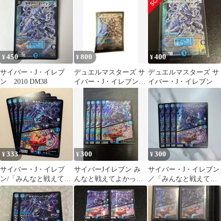
450
800
400
¥
¥
¥
サイバー・J・イレブ
デュエルマスターズ サ
デュエルマスターズ サ
ン 2010 DM38
イバー・J・イレブン
イバー・J・イレブン
初期
333
300
300
¥
¥
¥
サイバー・J・イレブ
サイバーJイレブン み
サイバー・J・イレブン
ン/「みんなと戦えてよ
んなと戦えてよかった
／「みんなと戦えてよ
かった♥」 4枚
4枚 ヒロインBEST
かった♥」 4枚
DM25EX1