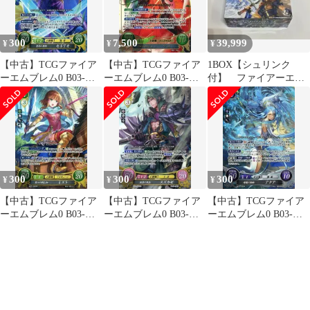
300
7,500
39,999
¥
¥
¥
【中古】TCGファイア
【中古】TCGファイア
1BOX【シュリンク
ーエムブレム0 B03-
ーエムブレム0 B03-
付】 ファイアーエム
010SR[SR]：勇将の軍
021SR+[SR+]：宿敵を
ブレムサイファ 希望
師 セネリオ
待つ少女 ワユ(浅川悠
への雙剣 新品未開封
金箔押しサイン入り)
300
300
300
¥
¥
¥
【中古】TCGファイア
【中古】TCGファイア
【中古】TCGファイア
ーエムブレム0 B03-
ーエムブレム0 B03-
ーエムブレム0 B03-
006SR[SR]：聖心の戦
058SR[SR]：挺身の風
078SR[SR]：逢魔の歌
乙女 ミスト
忍 スズカゼ
姫 アクア