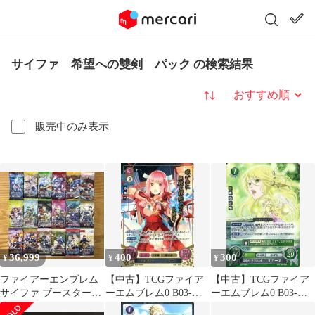
サイファ 希望への雙剣 パック の検索結果
並び替え
販売中のみ表示
36,999
400
300
¥
¥
¥
ファイアーエンブレム
【中古】TCGファイア
【中古】TCGファイア
サイファ ブースターパ
ーエムブレム0 B03-
ーエムブレム0 B03-
ック 18種類 各1パック
069R+[R+]：星瞳の戦
046R[R]：目覚めしサギ