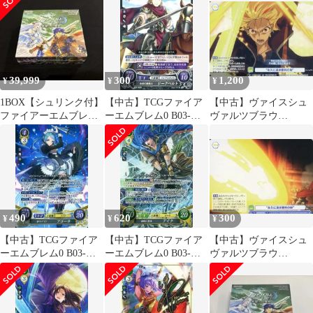
巫女 ミタマ
の王女 リアーネ
39,999
300
1,200
¥
¥
¥
1BOX【シュリンク付】
【中古】TCGファイア
【中古】ヴァイスシュ
ファイアーエムブレム
ーエムブレム0 B03-
ヴァルツブラウ
サイファ 希望への雙
088N[N]：未来の暗夜
FSF/01B-025CP[CP]：
剣 新品未開封②
王 ジークベルト
(ホロ)“永久に遠き勝利
の剣”
490
620
300
¥
¥
¥
【中古】TCGファイア
【中古】TCGファイア
【中古】ヴァイスシュ
ーエムブレム0 B03-
ーエムブレム0 B03-
ヴァルツブラウ
085SR[SR]：氷のメイ
001SR[SR]：神剣の勇
FSF/01B-025[N]：“永久
ド フローラ
将 アイク
に遠き勝利の剣”