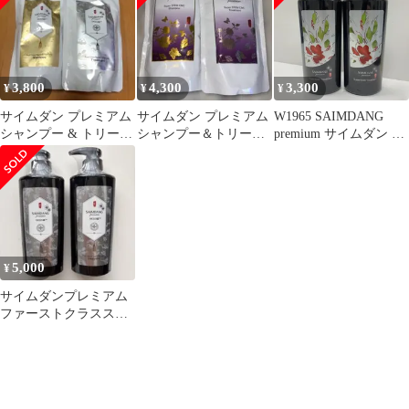
ト
3,800
4,300
3,300
¥
¥
¥
サイムダン プレミアム
サイムダン プレミアム
W1965 SAIMDANG
シャンプー & トリート
シャンプー＆トリート
premium サイムダン プ
メント【詰替え用】
メント 詰替セット
レミアム スーパー
CMC トリートメント
500ml 計2点セット
5,000
¥
サイムダンプレミアム
ファーストクラススー
パーSTEM CMCトリー
トメント