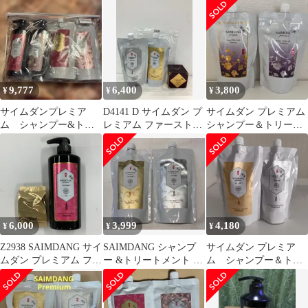
本体500ml
ス スーパー STEM
CMC シャンプー 500ml
& トリートメント
500ml 計2本セット ラ
スト1点！
9,777
6,400
3,800
¥
¥
¥
サイムダンプレミア
D4141 D サイムダン プ
サイムダン プレミアム
ム シャンプー&トリ
レミアム ファーストク
シャンプー＆トリート
ートメント4点セット
ラス スーパー STEM
メント 各450ml
CMC シャンプー つめ
かえ用 450mL／ファー
ストクラス スーパー
STEM CMC トリートメ
ント つめかえ用450mL
／パーフェクトリッチ
6,000
3,999
4,180
¥
¥
¥
クリーム 50g 計3点セッ
ト
Z2938 SAIMDANG サイ
SAIMDANG シャンプ
サイムダン プレミア
ムダン プレミアム ファ
ー &トリートメント セ
ム シャンプー＆トリ
ーストクラス スーパー
ット 450ml
ートメント 450ml つ
STEM CMC シャンプー
めかえ用
500mL／4K アクトレス