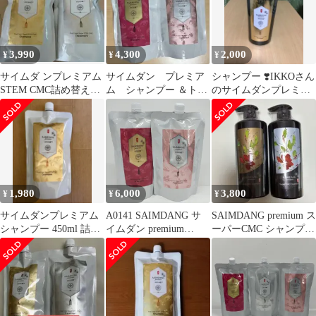
プロテクト リッチ ファ
ンデーション レフィル
13g SPF50+ PA++++ 計
2点セット
3,990
4,300
2,000
¥
¥
¥
サイムダ ンプレミアム
サイムダン プレミア
シャンプー ❣️IKKOさん
STEM CMC詰め替え用
ム シャンプー ＆トリ
のサイムダンプレミア
シャンプー＆トリート
ートメント 詰替セット
ム 500ml❣️新品
メントセット
1,980
6,000
3,800
¥
¥
¥
サイムダンプレミアム
A0141 SAIMDANG サ
SAIMDANG premium ス
シャンプー 450ml 詰め
イムダン premium
ーパーCMC シャンプー
替え用
HASUOαTM First Class
＆トリートメント
Super STEM CMC シャ
ンプー つめかえ用
450ml／トリートメント
つめかえ用 450ml 計2
点セット