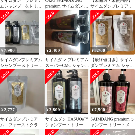
サイムダン プレミア
C42U SAIMUDANG
【未開封・未使用品】
ムシャンプー&トリー
premium サイムダン プ
サイムダンプレミアム
トメント新品
レミアム スーパー
ファーストクラス スー
CMC シャンプー 500ml
パー STEM CMC シャ
2個セット
ンプー ＆トリートメン
ト つめかえ用
7,900
2,400
3,700
¥
¥
¥
サイムダンプレミアム
サイムダン プレミアム
【最終値引き】サイム
シャンプー &トリート
スーパーCMC シャンプ
ダンプレミアム シャン
メント&レフィル4点セ
ー＆トリートメント
プー トリートメント つ
ット
めかえ用
2,777
3,800
7,500
¥
¥
¥
サイムダンプレミア
サイムダン HASUOα™
SAIMDANG premium シ
ム ファーストクラス
シャンプー・トリート
ャンプー トリートメン
スーパー STEM CMC
メント
ト 詰替セット