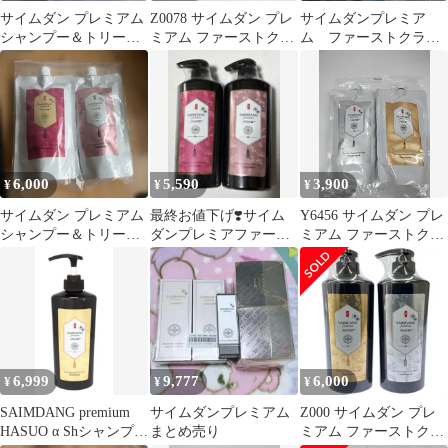
サイムダン プレミアム
Z0078 サイムダン プレ
サイムダンプレミア
シャンプー＆トリート
ミアム ファーストクラ
ム ファーストクラス
メントセット
ス スーパー STEM
スーパー STEM CMC
CMC シャンプー／トリ
トリートメント
ートメント 450ml つめ
かえ用 計2点セット
【赤字覚悟】
6,000
5,590
3,900
¥
¥
¥
サイムダン プレミアム
最終お値下げ❣️サイム
Y6456 サイムダン プレ
シャンプー＆トリート
ダンプレミアファース
ミアム ファーストクラ
メント詰め替え用
トクラススーパー
ス スーパー STEM
STEM CMC
CMC トリートメント／
シャンプー 450mL つめ
かえ用 計2点セット
【赤字覚悟】
6,999
9,777
6,000
¥
¥
¥
SAIMDANG premium
サイムダンプレミアム
Z000 サイムダン プレ
HASUO α Shシャンプー
まとめ売り
ミアム ファーストクラ