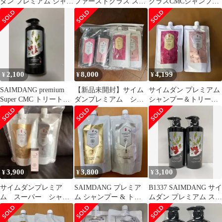
ダン プレミアム シャン
ファーストクラス スー
クラスCMCシャンプー
プー トリートメント 詰
パーSTEM CMC トリー
＆トリートメントレフ
替用☆最新版
トメント
ィル
2,100
8,000
4,199
¥
¥
¥
SAIMDANG premium
【新品未開封】サイム
サイムダン プレミアム
Super CMC トリートメ
ダンプレミアム シャ
シャンプー＆トリート
ント 500ml
ンプー&トリートメン
メント 詰替用
ト4点セット
3,900
3,800
3,100
¥
¥
¥
サイムダンプレミア
SAIMDANG プレミア
B1337 SAIMDANG サイ
ム スーパー シャン
ム シャンプー & トリ
ムダン プレミアム スー
プー&トリートメント
ートメント
パー CMC トリートメ
セット新品
ント 500ml 計2点セッ