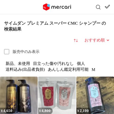
サイムダン プレミアム スーパー CMC シャンプー の
検索結果
並び替え
販売中のみ表示
新品、未使用
目立った傷や汚れなし
個人
送料込み(出品者負担)
あんしん鑑定利用可能
M
4,650
4,800
2,100
¥
¥
¥