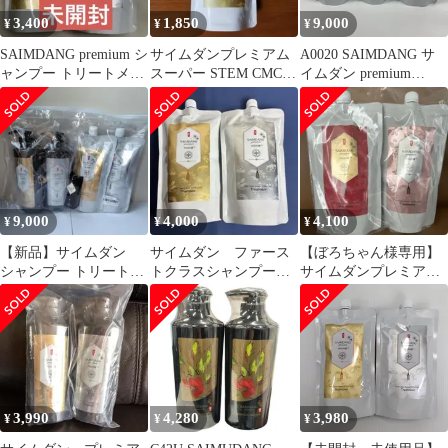
3,400
1,850
9,000
¥
¥
¥
SAIMDANG premium シ
サイムダンプレミアム
A0020 SAIMDANG サ
ャンプー トリートメン
スーパー STEM CMC
イムダン premium
ト レフィルセット
シャンプー つめかえ用
HASUOOTM First Class
Super STEM CMC シャ
ンプー 450ml／First
Class Super STEM CMC
トリートメント 450ml
2点セット
9,000
4,000
4,100
¥
¥
¥
【新品】サイムダン
サイムダン ファース
【ぼろちゃん様専用】
シャンプー トリートメ
トクラスシャンプー＆
サイムダンプレミアム
ント レフィル セット
トリートメント 詰替セ
シャンプー＆トリート
ット
メント
3,990
4,280
3,980
¥
¥
¥