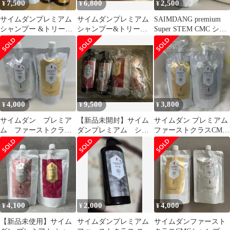
7,500
6,800
2,500
¥
¥
¥
サイムダンプレミアム
サイムダンプレミアム
SAIMDANG premium
シャンプー &トリート
シャンプー&トリート
Super STEM CMC シャ
メント&レフィル4個セ
メント 500ml 2セット
ンプー
ット
4,000
9,500
3,800
¥
¥
¥
サイムダン プレミア
【新品未開封】サイム
サイムダン プレミアム
ム ファーストクラ
ダンプレミアム シャ
ファーストクラスCMC
ス スーパー STEM
ンプー&トリートメン
シャンプー&トリート
CMC シャンプー
ト4点セット
メントレフィル
4,100
2,000
4,000
¥
¥
¥
【新品未使用】サイム
サイムダンプレミアム
サイムダンファースト