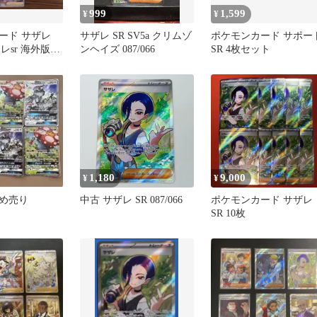
999
1,599
¥
¥
ード サザレ
サザレ SR SV5a クリムゾ
ポケモンカード サポー
ツレsr 海外版な
ンヘイズ 087/066
SR 4枚セット
1,180
9,000
¥
¥
め売り
中古 サザレ SR 087/066
ポケモンカード サザレ
SR 10枚