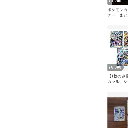
1,200
¥
ポケモンカ
ナー まと
6,300
¥
【1枚のみ
ガラル、シ
イ、パルデ
SR ポケ