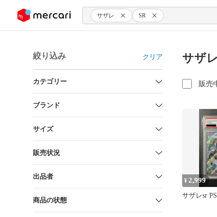
ンツにスキップ
サザレ
SR
絞り込み
サザレ
クリア
カテゴリー
販売
ブランド
サイズ
販売状況
出品者
2,999
¥
サザレsr PS
商品の状態