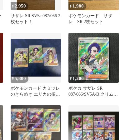
2,950
1,980
¥
¥
ト
サザレ SR SV5a 087/066 2
ポケモンカード サザ
枚セット！
レ SR 2枚セット
5,800
1,200
¥
¥
ポケモンカード カミツレ
ポケカ サザレ SR
のきらめき エリカの招
087/066/SV5A/B クリムゾ
待 サザレ SR 3枚セッ
ンヘイズ
ト