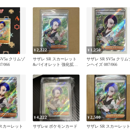
強化拡張パッククリム
ンヘイズ
2,222
1,250
¥
¥
SV5a クリムゾ
サザレ SR スカーレット
サザレ SR SV5a クリム
/066
&バイオレット 強化拡張
ンヘイズ 087/066
パック クリムゾンヘイズ
キ…
4,222
2,500
¥
¥
 スカーレット
サザレsr ポケモンカード
サザレ SR スカーレッ