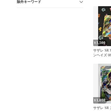
除外キーワード
087/066
1,500
¥
サザレ SR 
ンヘイズ 087
1,000
¥
サザレ SR