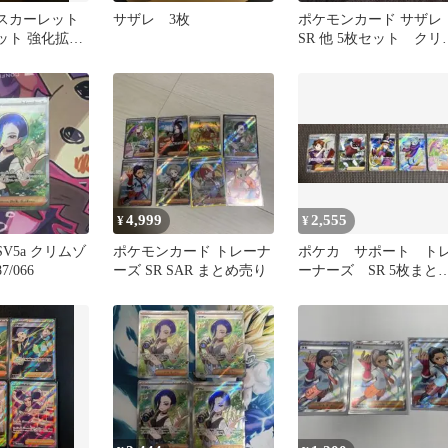
 スカーレット
サザレ 3枚
ポケモンカード サザレ
ット 強化拡張
SR 他 5枚セット クリ
リムゾンヘイズ
ゾンヘイズ
4,999
2,555
¥
¥
SV5a クリムゾ
ポケモンカード トレーナ
ポケカ サポート ト
/066
ーズ SR SAR まとめ売り
ーナーズ SR 5枚まと
売り✳︎