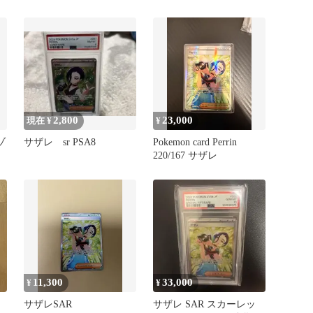
ゾ
2,800
23,000
現在 ¥
¥
ゾ
サザレ sr PSA8
Pokemon card Perrin
220/167 サザレ
11,300
33,000
¥
¥
ト
サザレSAR
サザレ SAR スカーレッ