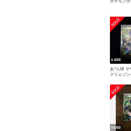
ポケモンカー
400
¥
あ*ん様 サザ
クリムゾン
087/066
600
¥