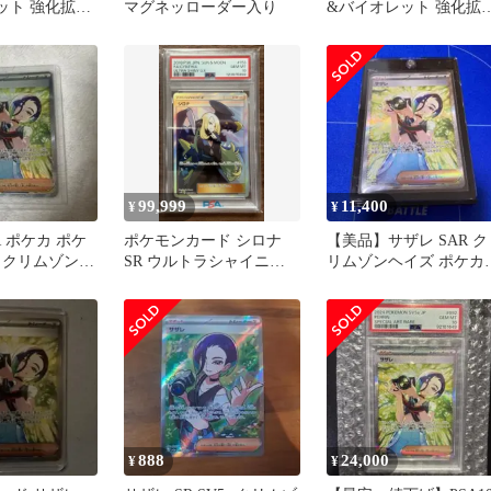
ット 強化拡張
マグネッローダー入り
&バイオレット 強化拡
リムゾンヘイズ
パック クリムゾンヘイ
キ…
99,999
11,400
¥
¥
R ポケカ ポケ
ポケモンカード シロナ
【美品】サザレ SAR ク
 クリムゾンヘ
SR ウルトラシャイニー
リムゾンヘイズ ポケカ
PSA10 GEM MINT
ポケモンカード
888
24,000
¥
¥