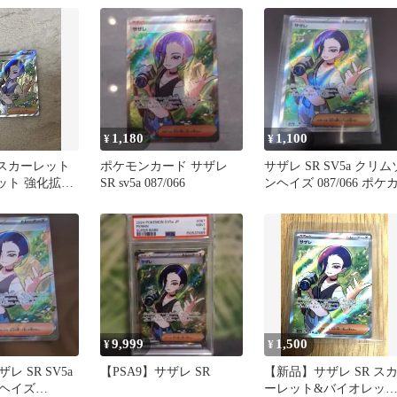
1,180
1,100
¥
¥
 スカーレット
ポケモンカード サザレ
サザレ SR SV5a クリム
ット 強化拡張
SR sv5a 087/066
ンヘイズ 087/066 ポケ
リムゾンヘイズ
9,999
1,500
¥
¥
 SR SV5a
【PSA9】サザレ SR
【新品】サザレ SR ス
ヘイズ
ーレット&バイオレッ