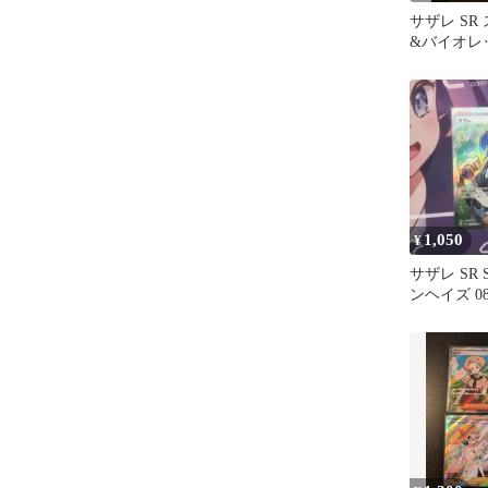
サザレ SR
&バイオレ
パック ク
キ…
1,050
¥
サザレ SR 
ンヘイズ 087