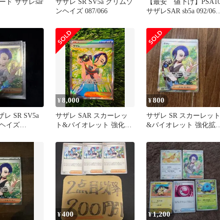
ド サザレsar
サザレ SR SV5a クリムゾ
【最安 値下げ】PSA1
ンヘイズ 087/066
サザレSAR sb5a 092/066
値下げ交渉可
8,000
800
¥
¥
レ SR SV5a
サザレ SAR スカーレッ
サザレ SR スカーレッ
ヘイズ
ト&バイオレット 強化拡
&バイオレット 強化拡
張パック クリムゾンヘイ
パック クリムゾンヘイ
ズ …
キ…
400
1,200
¥
¥