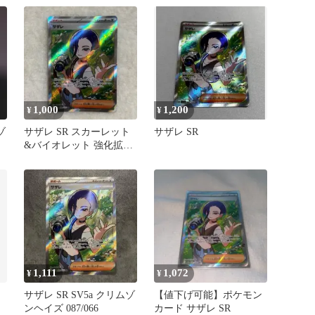
1,000
1,200
¥
¥
ゾ
サザレ SR スカーレット
サザレ SR
カ
&バイオレット 強化拡張
パック クリムゾンヘイズ
キラ
1,111
1,072
¥
¥
カ
サザレ SR SV5a クリムゾ
【値下げ可能】ポケモン
ト
ンヘイズ 087/066
カード サザレ SR