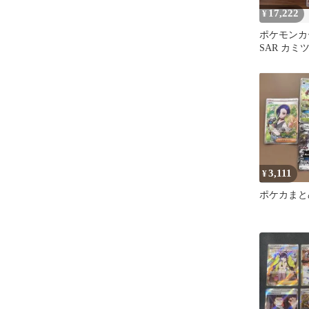
17,222
¥
ポケモンカ
SAR カミ
ど
3,111
¥
ポケカまと