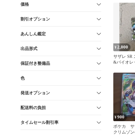
価格
割引オプション
あんしん鑑定
2,000
¥
出品形式
サザレ SR
&バイオレ
保証付き整備品
パック ク
キ…
色
発送オプション
配送料の負担
900
¥
タイムセール割引率
ポケカ サザレ
クリムゾン