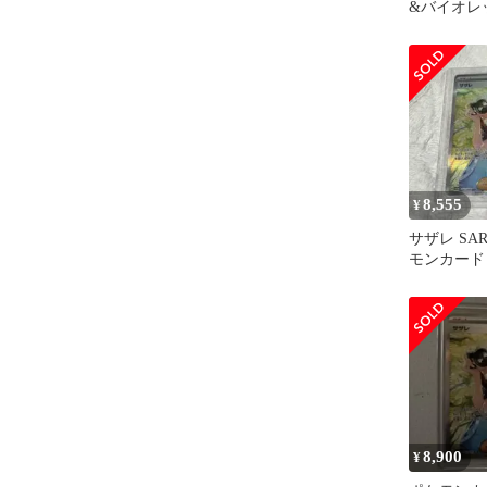
&バイオレ
パック ク
キ…
8,555
¥
サザレ SA
モンカード
イズ
8,900
¥