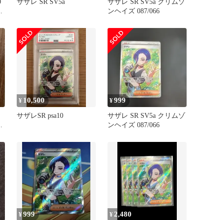
0
サザレ SR SV5a
サザレ SR SV5a クリムゾ
ンヘイズ 087/066
10,500
999
¥
¥
ト
サザレSR psa10
サザレ SR SV5a クリムゾ
張
ンヘイズ 087/066
ズ
999
2,480
¥
¥