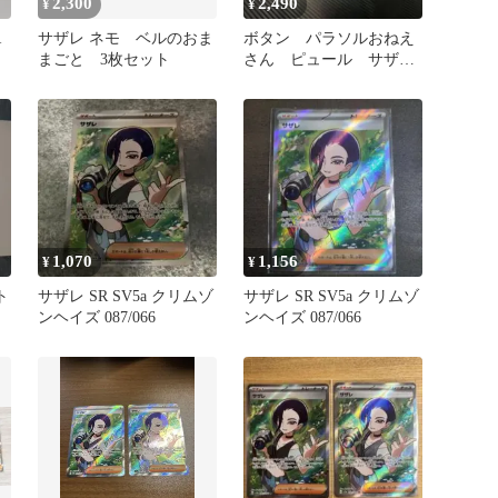
2,300
2,490
¥
¥
R
サザレ ネモ ベルのおま
ボタン パラソルおねえ
まごと 3枚セット
さん ピュール サザ
レ SR サポート トレ
ーナーズ
1,070
1,156
¥
¥
ト
サザレ SR SV5a クリムゾ
サザレ SR SV5a クリムゾ
ンヘイズ 087/066
ンヘイズ 087/066