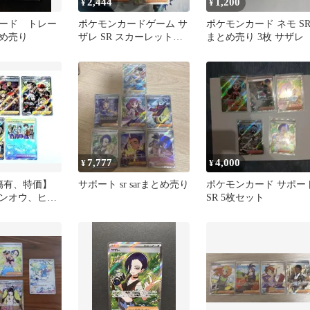
2,444
1,200
¥
¥
ード トレー
ポケモンカードゲーム サ
ポケモンカード ネモ S
め売り
ザレ SR スカーレット&
まとめ売り 3枚 サザレ
バイオレット 4枚 引退品
7,777
4,000
¥
¥
傷有、特価】
サポート sr sarまとめ売り
ポケモンカード サポー
ンオウ、ヒス
SR 5枚セット
アの仲間たち
カ