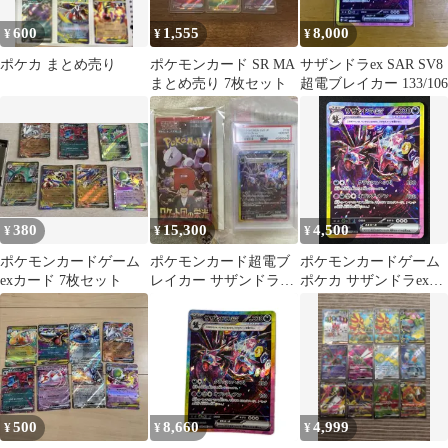
600
1,555
8,000
¥
¥
¥
ポケカ まとめ売り
ポケモンカード SR MA
サザンドラex SAR SV8
まとめ売り 7枚セット
超電ブレイカー 133/106
380
15,300
4,500
¥
¥
¥
ポケモンカードゲーム
ポケモンカード超電ブ
ポケモンカードゲーム
exカード 7枚セット
レイカー サザンドラex
ポケカ サザンドラex
SAR ロケット団の栄光
SAR SV8-133 SV8 拡張
2パック
パック「超電ブレイカ
ー」 トレカ TCG 264
500
8,660
4,999
¥
¥
¥