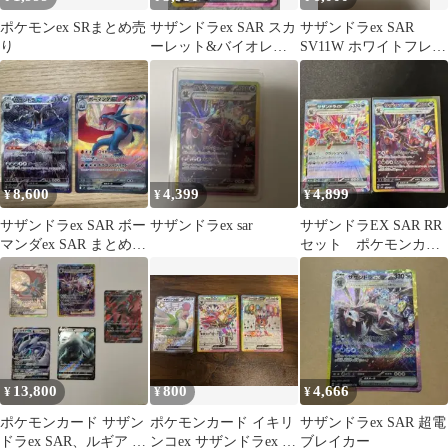
ポケモンex SRまとめ売
サザンドラex SAR スカ
サザンドラex SAR
り
ーレット&バイオレッ
SV11W ホワイトフレア
ト 拡張パック 超電ブレ
171/086
イカー…
8,600
4,399
4,899
¥
¥
¥
サザンドラex SAR ボー
サザンドラex sar
サザンドラEX SAR RR
マンダex SAR まとめ売
セット ポケモンカー
り
ド
13,800
800
4,666
¥
¥
¥
ポケモンカード サザン
ポケモンカード イキリ
サザンドラex SAR 超電
ドラex SAR、ルギア イ
ンコex サザンドラex シ
ブレイカー