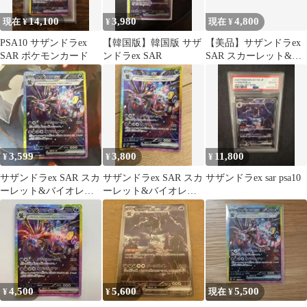
14,100
3,980
4,800
現在 ¥
¥
現在 ¥
PSA10 サザンドラex
【韓国版】韓国版 サザ
【美品】サザンドラex
SAR ポケモンカード
ンドラex SAR
SAR スカーレット&バ
イオレット ホワイト
フレア
3,599
3,800
11,800
¥
¥
¥
サザンドラex SAR スカ
サザンドラex SAR スカ
サザンドラex sar psa10
ーレット&バイオレッ
ーレット&バイオレッ
ト 拡張パック 超電ブレ
ト 拡張パック 超電ブレ
イカー…
イカー…
4,500
5,600
5,500
¥
¥
現在 ¥