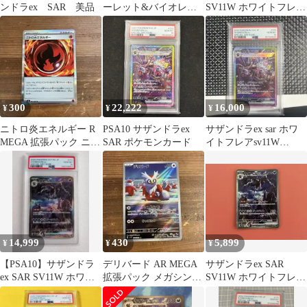
ンドラex SAR 美品
ーレット&バイオレッ
SV11W ホワイトフレア
ト 拡張パック 超電ブレ
171/086
イカー…
300
22,222
16,000
¥
¥
¥
ニトロ炎エネルギー R
PSA10 サザンドラex
サザンドラex sar ホワ
MEGA 拡張パック ニン
SAR ポケモンカード
イトフレアsv11W
ジャスピナー 081/083
171/086
14,999
430
5,899
¥
¥
¥
【PSA10】サザンドラ
デリバード AR MEGA
サザンドラex SAR
ex SAR SV11W ホワイ
拡張パック メガシンフ
SV11W ホワイトフレア
トフレア 171/086
ォニア 074/063
171/086