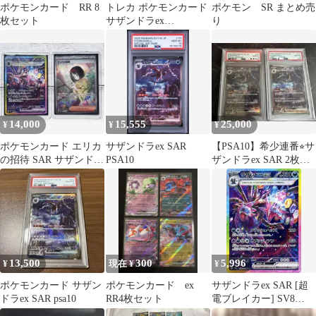
ポケモンカード RR 8
トレカ ポケモンカード
ポケモン SR まとめ売
枚セット
サザンドラex
り
133/106/SV8/B SAR
14,000
15,555
25,000
¥
¥
¥
ポケモンカード エリカ
サザンドラex SAR
【PSA10】希少連番⭐︎サ
の招待 SAR サザンドラ
PSA10
ザンドラex SAR 2枚セ
ex SAR 2枚セット売り
ット 171/086
13,500
300
5,996
¥
現在 ¥
¥
ポケモンカード サザン
ポケモンカード ex
サザンドラex SAR [超
ドラex SAR psa10
RR4枚セット
電ブレイカー] SV8
133/106 傷有り ポケモ