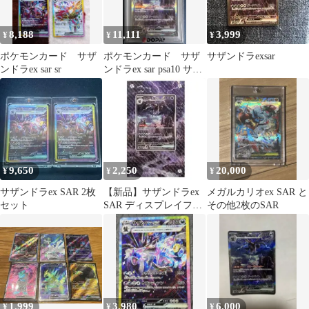
8,188
11,111
3,999
¥
¥
¥
ポケモンカード サザ
ポケモンカード サザ
サザンドラexsar
ンドラex sar sr
ンドラex sar psa10 サザ
ンドラ PSA10
9,650
2,250
20,000
¥
¥
¥
サザンドラex SAR 2枚
【新品】サザンドラex
メガルカリオex SAR と
セット
SAR ディスプレイフレ
その他2枚のSAR
ーム
1,999
3,980
6,000
¥
¥
¥