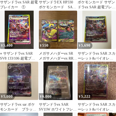
サザンドラex SAR 超電
サザンドラEX HP330
ポケモンカード サザン
ブレイカー ①
ポケモンカード SAR
ドラex SAR 超電ブレイ
sar
カー
5,400
550
5,690
¥
¥
¥
⭐︎ サザンドラex SAR
メガサメハダーex SR
サザンドラex SAR スカ
SV8 133/106 超電ブレ
メガサメハダーex RR
ーレット&バイオレッ
イカー 状態良好
インフェルノX
ト 拡張パック 超電ブレ
イカー…
5,000
6,000
5,222
¥
¥
¥
サザンドラex sar ポケ
サザンドラex SAR
サザンドラex SAR スカ
モンカード ブラック
SV11W ホワイトフレア
ーレット&バイオレッ
ボルト ホワイトフレ
171/086
ト 拡張パック 超電ブレ