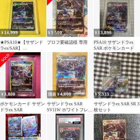
14,999
5,500
13,890
¥
¥
¥
★PSA10★【サザンド
プロフ要確認様 専用
PSA10 サザンドラex
ラex/SAR】
SAR ポケモンカード
HYDREIGON171/086
3,800
4,000
5,333
¥
現在 ¥
¥
ポケモンカード サザン
サザンドラex SAR
サザンドラex SAR SR 3
ドラex SAR
SV11W ホワイトフレア
枚セット
171/086