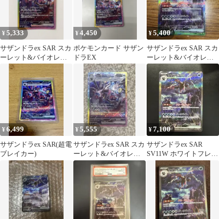
5,333
4,450
5,400
¥
¥
¥
サザンドラex SAR スカ
ポケモンカード サザン
サザンドラex SAR スカ
ーレット&バイオレッ
ドラEX
ーレット&バイオレッ
ト 拡張パック 超電ブレ
ト 拡張パック ホワイト
イカー…
フレア…
6,499
5,555
7,100
¥
¥
¥
サザンドラex SAR(超電
サザンドラex SAR スカ
サザンドラex SAR
ブレイカー)
ーレット&バイオレッ
SV11W ホワイトフレア
ト 拡張パック 超電ブレ
171/086
イカー…