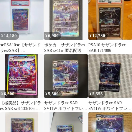
ア
イカー…
14,180
6,980
12,780
¥
¥
¥
★PSA10★【サザンド
ポケカ サザンドラex
PSA10 サザンドラex
ラex/SAR】
SAR sv11w 匿名配送
SAR 171/086
HYDREIGON 171/086
6,500
5,500
5,555
¥
¥
¥
​【極美品】サザンドラ
サザンドラex SAR
サザンドラex SAR
ex SAR sv8 133/106 ポ
SV11W ホワイトフレア
SV11W ホワイトフレア
ケカ
171/086
171/086