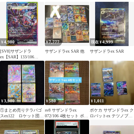
ベルタルなど計 5枚セ
ャリタツ sr3枚セット
ット
4,980
7,777
4,999
¥
¥
現在 ¥
[SV8]サザンドラ
サザンドラex SAR 他
サザンドラex SAR
ex【SAR】133/106
ITEIUR8XBPYU
3,980
580
1,011
¥
¥
¥
①まとめ売りテラパゴ
sv8 サザンドラex
ポケカ サザンドラex ク
スex122 ロケット団の
072/106 4枚セット ポケ
ロバットex テツノブジ
クロバット サザンド
モンカード
ンex シトロンの機転
ラ サーフゴー
SAR