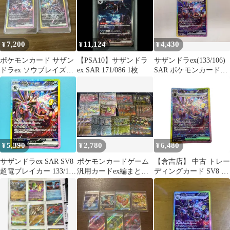
7,200
11,124
4,430
¥
¥
¥
ポケモンカード サザン
【PSA10】サザンドラ
サザンドラex(133/106)
ドラex ソウブレイズex
ex SAR 171/086 1枚
SAR ポケモンカードゲ
SAR テラスタル
ーム
5,390
2,780
6,480
¥
¥
¥
サザンドラex SAR SV8
ポケモンカードゲーム
【倉吉店】 中古 トレー
超電ブレイカー 133/106
汎用カードex編まとめ
ディングカード SV8 拡
ポケモンカード
売り
張パック「超電ブレイ
カー」 SV8 133/106 サ
ザンドラex
SAR【362】