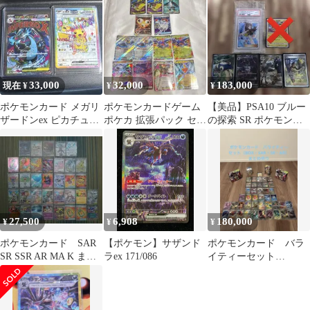
ンカード ポケカ
33,000
32,000
183,000
現在 ¥
¥
¥
ポケモンカード メガリ
ポケモンカードゲーム
【美品】PSA10 ブルー
ザードンex ピカチュウ
ポケカ 拡張パック セッ
の探索 SR ポケモンカ
ex イーブイex etc
ト売り
ードとおまけ4枚
27,500
6,908
180,000
¥
¥
¥
ポケモンカード SAR
【ポケモン】サザンド
ポケモンカード バラ
SR SSR AR MA K まと
ラex 171/086
イティーセット
め売り
（BOX・SAR・SR・
AR） 【即 購入可】