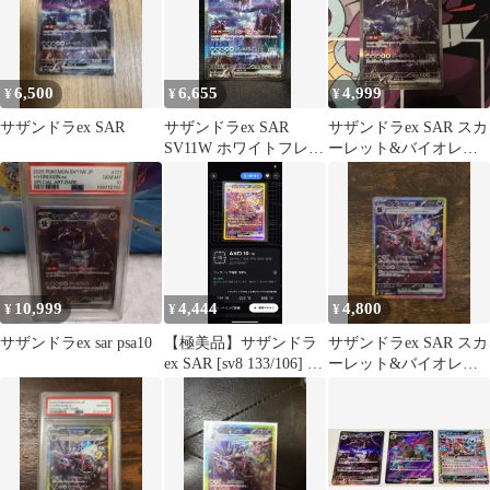
6,500
6,655
4,999
¥
¥
¥
サザンドラex SAR
サザンドラex SAR
サザンドラex SAR スカ
SV11W ホワイトフレア
ーレット&バイオレッ
171/086
ト 拡張パック ホワイト
フレア…
10,999
4,444
4,800
¥
¥
¥
サザンドラex sar psa10
【極美品】サザンドラ
サザンドラex SAR スカ
ex SAR [sv8 133/106] 超
ーレット&バイオレッ
電ブレイカー
ト 拡張パック 超電ブレ
イカー…