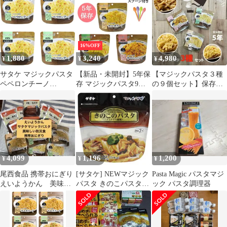
食 スプーン付き
16%OFF
1,880
3,240
4,980
¥
¥
¥
サタケ マジックパスタ
【新品・未開封】5年保
【マジックパスタ３種
ペペロンチーノ
存 マジックパスタ9食
の９個セット】保存食
56.3g×4個 長期保存 防
セット 長期保存 スプー
防災食 長期保存 おかず
災
ン付き 備蓄 食料 非常
非常食おかず マジック
食 保存食 食品 防災食
パスタ サタケ 保存食セ
キャンプ 登山 アウトド
ット ５年 防災 防災グ
ア
ッズ 備蓄 備蓄品 おす
すめ 3日分 防災用品 避
難グッズ アウトドア キ
4,099
1,196
1,200
¥
¥
¥
ャンプ 登山 旅行 災害
地震 台風 ★
尾西食品 携帯おにぎり
[サタケ] NEWマジック
Pasta Magic パスタマジ
えいようかん 美味し
パスタ きのこパスタ
ック パスタ調理器
い防災食 サタケマジ
59.9g
ックパスタ