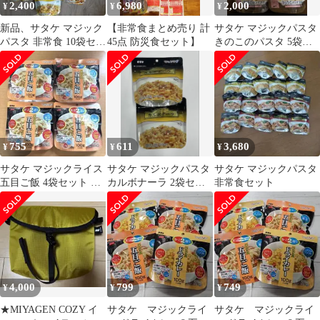
2,400
6,980
2,000
¥
¥
¥
新品、サタケ マジック
【非常食まとめ売り 計
サタケ マジックパスタ
パスタ 非常食 10袋セッ
45点 防災食セット】
きのこのパスタ 5袋セ
ト
ット 非常食
755
611
3,680
¥
¥
¥
サタケ マジックライス
サタケ マジックパスタ
サタケ マジックパスタ
五目ご飯 4袋セット 保
カルボナーラ 2袋セッ
非常食セット
存食 非常食
ト 非常食
4,000
799
749
¥
¥
¥
★MIYAGEN COZY イ
サタケ マジックライ
サタケ マジックライ