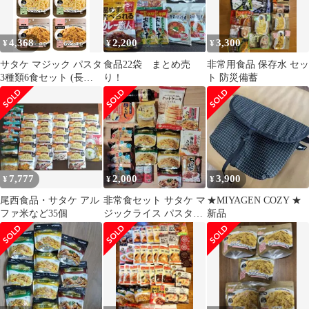
4,368
2,200
3,300
¥
¥
¥
サタケ マジック パスタ
食品22袋 まとめ売
非常用食品 保存水 セッ
3種類6食セット (長期
り！
ト 防災備蓄
保存 防災 非常食 保存
食)
7,777
2,000
3,900
¥
¥
¥
尾西食品・サタケ アル
非常食セット サタケ マ
★MIYAGEN COZY ★
ファ米など35個
ジックライス パスタ
新品
食品詰め合わせ