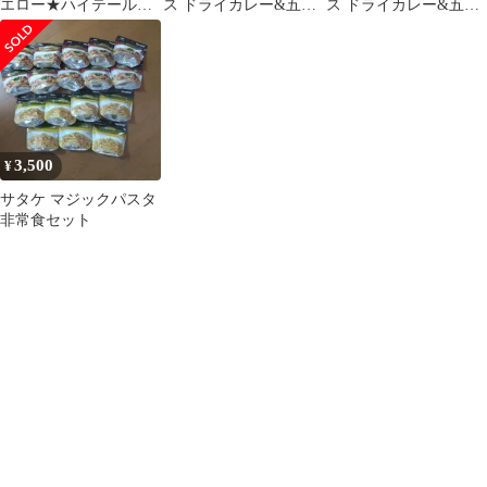
エロー★ハイテールデ
ス ドライカレー&五目
ス ドライカレー&五目
ザインズ ゲイター★美
ご飯 各２袋
ご飯 各２袋
品
3,500
¥
サタケ マジックパスタ
非常食セット