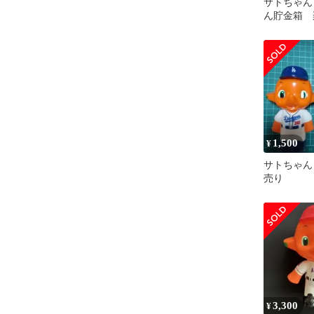
サトちゃん
ん貯金箱 
ス オリッ
ーズ
1,500
¥
サトちゃん
売り
3,300
¥