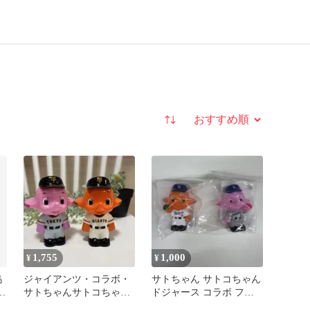
並び替え
1,755
1,000
¥
¥
島
ジャイアンツ・コラボ・
サトちゃん サトコちゃん
ジ
サトちゃんサトコちゃん
ドジャース コラボ フィ
キャラクター 2体セット
ギュア 2体セット