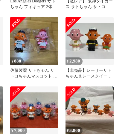
ー
Los Angeles Dodgers サト
【激レア】 阪神タイガー
ち
ちゃん フィギュア 2体セ
ス サトちゃん サトコち
ット18番
ゃん 貯金箱
888
2,980
¥
¥
佐藤製薬 サトちゃん サ
【非売品】レーサーサト
トコちゃんマスコット 貯
ちゃん＆レースクイーン
金箱 マリナーズとカープ
サトコちゃんとおまけの
310
3体
7,000
3,800
¥
¥