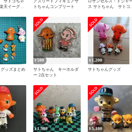
 サトコちゃ
アスリートフィギュアサ
ロサンゼルス・ドジャ
楽天イーグル
トちゃんコンプリート
ス サトちゃん サトコ
クス バファロ
ゃん
500
1,200
¥
¥
 グッズまとめ
サトちゃん キーホルダ
サトちゃんグッズ
ー 2点セット
1,980
5,100
¥
¥