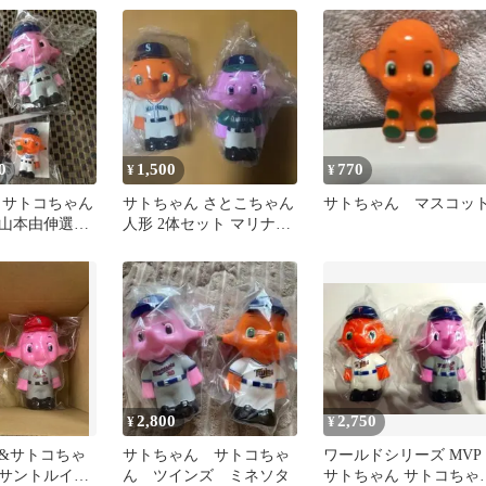
0
1,500
770
¥
¥
 サトコちゃん
サトちゃん さとこちゃん
サトちゃん マスコッ
山本由伸選手
人形 2体セット マリナー
ット
ズ フォーム＆ビジター
2,800
2,750
¥
¥
&サトコちゃ
サトちゃん サトコちゃ
ワールドシリーズ MVP
サントルイ
ん ツインズ ミネソタ
サトちゃん サトコちゃ