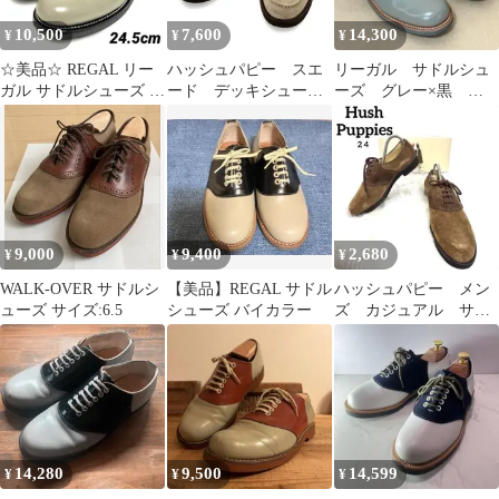
10,500
7,600
14,300
¥
¥
¥
☆美品☆ REGAL リー
ハッシュパピー スエ
リーガル サドルシュ
ガル サドルシューズ 革
ード デッキシュー
ーズ グレー×黒
靴 2051 24.5cm
ズ サドルシューズ
24cm
9,000
9,400
2,680
¥
¥
¥
WALK-OVER サドルシ
【美品】REGAL サドル
ハッシュパピー メン
ューズ サイズ:6.5
シューズ バイカラー
ズ カジュアル サド
ル シューズ スエー
ド ブラウン 24
14,280
9,500
14,599
¥
¥
¥