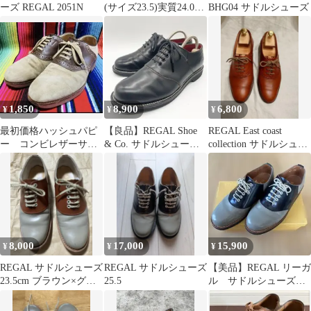
ーズ REGAL 2051N
(サイズ23.5)実質24.0く
BHG04 サドルシューズ
らいメンズ レディース
1,850
8,900
6,800
¥
¥
¥
最初価格ハッシュパピ
【良品】REGAL Shoe
REGAL East coast
ー コンビレザーサド
& Co. サドルシューズ
collection サドルシュー
ルシューズ 24.５ 使用
レザー 黒 24.5
ズ 24.5
の少ない保管品
8,000
17,000
15,900
¥
¥
¥
REGAL サドルシューズ
REGAL サドルシューズ
【美品】REGAL リーガ
23.5cm ブラウン×グレ
25.5
ル サドルシューズ
ー
グレー ブラック
24.5cm