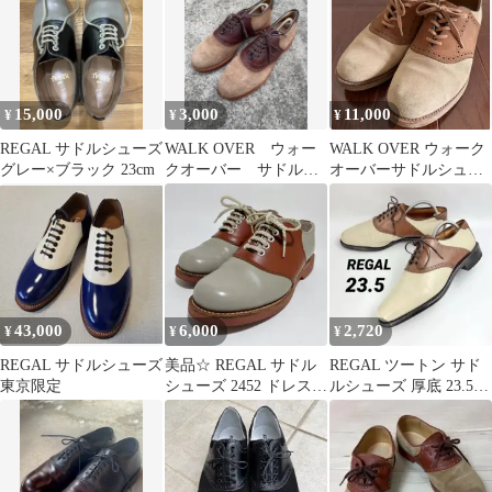
15,000
3,000
11,000
¥
¥
¥
REGAL サドルシューズ
WALK OVER ウォー
WALK OVER ウォーク
グレー×ブラック 23cm
クオーバー サドルシ
オーバーサドルシュー
ューズ
ズ ヴィンテージ USA製
US9
43,000
6,000
2,720
¥
¥
¥
REGAL サドルシューズ
美品☆ REGAL サドル
REGAL ツートン サド
東京限定
シューズ 2452 ドレスシ
ルシューズ 厚底 23.5
ューズ レザー 22cm
Y2K