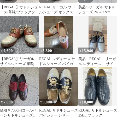
【REGAL】サドルシュ
REGAL リーガル サド
美品✨リーガル サドル
ーズ/革靴/ブラックソー
ルシューズ オックスフ
シューズ 2452 22cm ソ
テル/23cm
ォード 革靴 レザー
ーテル ブラック 黒
26.0㎝
2,600
5,300
15,980
¥
¥
¥
【REGAL】リーガル
REGAL レディース サ
美品 REGAL リーガ
サドルシューズ 革靴 レ
ドルシューズ バイカラ
ル レディース サドル
ザー 23
ー
シューズ 24.0cm 革
靴
7,000
9,800
10,000
¥
¥
¥
値引き7000円コールハ
REGAL サドルシューズ
REGAL サドルシューズ
ーンサドルシューズ
バイカラー レザー
25EE ブラック