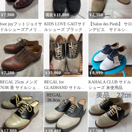
7,900
11,000
2,300
¥
現在 ¥
¥
foot joyフットジョイサ
KIDS LOVE GAITサド
【Salon des Pieds】 サロ
ドルシューズアメリカ
ルシューズ ブラック
ンデピエ サドルシュ
靴USA製
スエード キッズラブ
ーズ 23.5cm
ゲイト
7,280
35,000
8,999
¥
¥
¥
REGAL 25cm メンズ
REGAL for
KAHALA CLUB サドル
763R 茶 サドルシュー
GLADHAND サドルシ
シューズ 未使用品
ズ
ューズ 28cm
12,800
10,480
7,500
¥
¥
¥