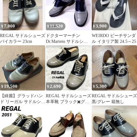
7,000
11,520
3,900
¥
¥
¥
REGAL サドルシューズ
ドクターマーチン
WEIRDO ビーチサンダ
バイカラー 23cm
Dr.Martens サドルシュ
ル イタリア製 24.5～25
ーズ RAFI 5ホール
19,500
2,690
5,300
¥
¥
¥
【綺麗】グラッドハン
REGAL サドルシューズ
REGAL サドルシューズ
ド リーガル サドルシュ
本革靴 ブラック✖️グレ
黒/グレー 箱無し
ーズ regal gladhand
ー バイカラー 23.5㎝相
当