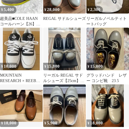
5,400
28,000
2,300
¥
¥
¥
超美品■COLE HAAN
REGAL サドルシューズ
リーガルノベルティト
コールハーン【26】ル
ートバッグ
ナグランド サドルシュ
ーズ
10,000
15,800
15,000
¥
¥
¥
MOUNTAIN
リーガル REGAL サド
グラッドハンド レザ
RESEARCH × REEBOK
ルシューズ【25cm】ブ
ー コンビ靴 23.5
CLASSIC 新品未使用
ラック グレー2051 紐付
き
18,000
5,900
18,000
¥
¥
¥