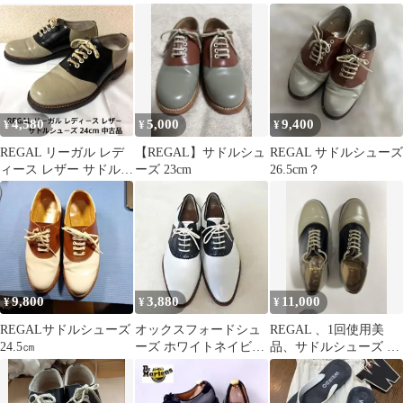
25EE レザーソール
ューズ
4,580
5,000
9,400
¥
¥
¥
REGAL リーガル レデ
【REGAL】サドルシュ
REGAL サドルシューズ
ィース レザー サドルシ
ーズ 23cm
26.5cm？
ューズ 24cm 中古品
9,800
3,880
11,000
¥
¥
¥
REGALサドルシューズ
オックスフォードシュ
REGAL 、1回使用美
24.5㎝
ーズ ホワイトネイビー
品、サドルシューズ 、
サドルシューズ 24.5cm
グレー黒バイカラー、
サイズ24.5