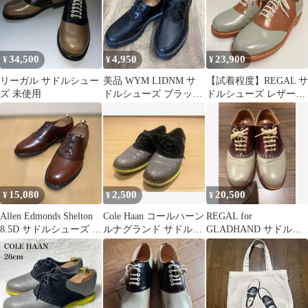
34,500
4,950
23,900
¥
¥
¥
リーガル サドルシュー
美品 WYM LIDNM サ
【試着程度】REGAL サ
ズ 未使用
ドルシューズ ブラック
ドルシューズ レザー
外羽根 ドレスシューズ
2051 25.0㎝
15,080
2,500
20,500
¥
¥
¥
Allen Edmonds Shelton
Cole Haan コールハーン
REGAL for
8.5D サドルシューズ 米
ルナグランド サドルシ
GLADHAND サドルシ
国製
ューズ 8 25.5cm
ューズ バイカラー