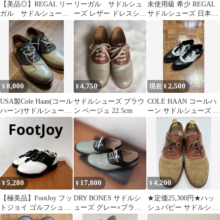
【美品◎】REGAL リー
リーガル サドルシュ
未使用級 希少 REGAL
ガル サドルシューズ
ーズ レザー ドレスシュ
サドルシューズ 日本製
2051
ーズ
本革 23.5 白紺 極美品
8,000
4,750
2,500
¥
¥
現在 ¥
USA製Cole Haan(コール
サドルシューズ ブラウ
COLE HAAN コールハ
ハーン)サドルシューズ
ン ベージュ 22.5cm
ーン サドルシューズ バ
US10(約27cm)
イカラー ウィングチッ
プ
5,280
17,800
4,200
¥
¥
¥
【極美品】FootJoy フッ
DRY BONES サドルシ
★定価25,300円★ハッ
トジョイ ゴルフシュー
ューズ グレー×ブラッ
シュパピー サドルシュ
ズ サドル 白 黒 23cm
ク ロカビリー
ーズ スエード ブラウン