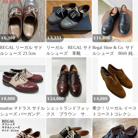
6,300
3,333
16,800
¥
¥
¥
REGAL リーガル サド
リーガル REGAL サド
Regal Shoe & Co. サド
ルシューズ 23.5cm
ルシューズ 革靴
ルシューズ 804S 純正
2452 カジュアルシュー
シューツリー
ズ
8,000
24,000
4,000
¥
¥
¥
madras マドラス サドル
シェットランドフォッ
希少！リーガル イース
シューズ バーガンディ
クス ブラウン サド
トコーストコレクショ
× ベージュ 25 日本製
ルシューズ コンビレ
ン サドルシューズ 要
ザー 8サイズ
パイピング修理