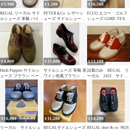
5,900
1,500
16,500
¥
¥
¥
REGAL リーガル サド
PETER＆Co. レザーシ
ECCO エコー ゴルフ
ルシューズ 革靴 バイカ
ューズ サドルシュー
シューズ GORE-TEX
ラー レディース
ズ ブラック
スパイク 41
4,800
15,800
13,100
¥
¥
¥
Hush Puppies サドルシ
サドルシューズ 革靴 茶
試着のみ REGAL リ
ューズ ブラウン ベージ
ワイン色風ブラウン メ
ーガル 2452 サドル
ュ
ンズ 紳士 サドル 新品
シューズ 21.5㎝ 革
訳有
靴
16,000
11,280
14,200
¥
¥
¥
リーガル サドルシュ
REGALサドルシューズ
REGAL shoe & co. 902S