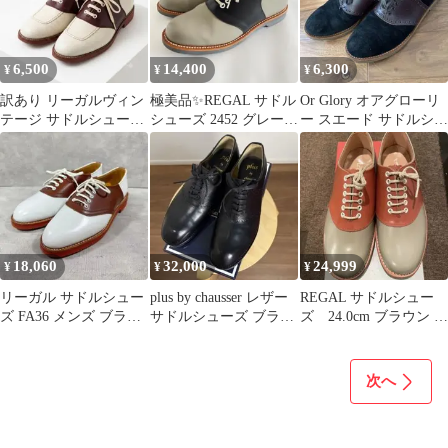
6,500
14,400
6,300
¥
¥
¥
訳あり リーガルヴィン
極美品✨REGAL サドル
Or Glory オアグローリ
テージ サドルシュー
シューズ 2452 グレー
ー スエード サドルシュ
ズ オフホワイト×ワイ
24.5cm プレーントゥ
ーズL27-27.5㎝
ンレッド
18,060
32,000
24,999
¥
¥
¥
リーガル サドルシュー
plus by chausser レザー
REGAL サドルシュー
ズ FA36 メンズ ブラウ
サドルシューズ ブラッ
ズ 24.0cm ブラウン カ
ン 24cm
ク 24.5cm
ーキ
次へ