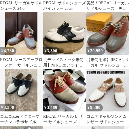
REGAL リーガルサドル
REGAL サドルシューズ
美品！REGAL リーガル
シューズ 24.0
バイカラー 23cm
サドルシューズ 黒X
グレー 箱付き 25cmト
ラッド
4,780
3,300
20,950
¥
¥
¥
REGAL レースアップロ
【デッドストック未使
【未使用級】REGAL リ
ーファー サドルシュー
用】NIKE エアライナ
ーガル サドルシューズ
ズ 23.5cm
ー ゴルフシューズ 23.5
レザー 2051 25.5cm
鋲なし
3,500
3,480
9,300
¥
¥
¥
コムコム&ドクターマ
REGAL リーガル レザ
コムデギャルソンオム
ーチンコラボサドルシ
ー サドルシューズ バ
レザー サドルシューズ
ューズ
イカラー 23.5㎝くらい
24.5cm