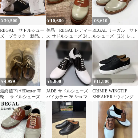
30,500
10,680
6,610
¥
¥
¥
REGAL サドルシュー
美品！REGAL レディー
REGAL リーガル サド
ズ ブラック 新品
ス サドルシューズ 2452
ルシューズ（23）レザ
25.5 26 ローファー
オールディーズ 24.5
ーシューズ バイカラ
グレー
ー
4,999
8,800
11,800
¥
¥
¥
最終値下げ‼️Dexter 革
JADE サドルシューズ
CRIMIE WINGTIP
靴 サドルシューズ ブ
バイカラー 26.5cm マド
SNEAKER / ウィングチ
ラウン ベージュ
ラス
ップ スニーカー27