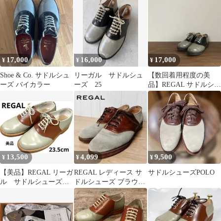
25.5
17,000
16,000
17,000
¥
¥
¥
Shoe & Co. サドルシュ
リーガル サドルシュ
【数回着用程度の美
ーズ バイカラー
ーズ 25
品】REGAL サドルシュ
ーズ 2051 24.5リーガル
13,500
4,099
9,500
¥
¥
¥
【美品】REGAL リーガ
REGAL レディース サ
サドルシューズPOLO
ル サドルシューズ
ドルシューズ ブラウン
23.5cm 革靴
ベージュ 24.5