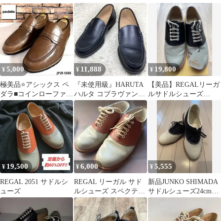
7inc2/1 ブラウン/レッド
5,000
11,888
19,800
¥
¥
¥
極美品⭐️アシックス ペ
『未使用級』HARUTA
【美品】REGALリーガ
ダラ■コインローファー
ハルタ コブラヴァンプ
ルサドルシューズ
✨ペニーローファー コ
ローファー スリッポン
24.5cm本革日本製 タグ
ンフォート
革靴
付き
19,500
6,000
5,555
¥
¥
¥
REGAL 2051 サドルシ
REGAL リーガル サド
新品JUNKO SHIMADA
ューズ
ルシューズ スペクテイ
サドルシューズ24cmビ
ター 24.5から25センチ
ブラム箱保存袋付き希
革靴
少