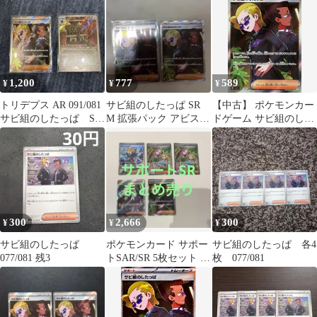
封
1,200
777
589
¥
¥
¥
トリデプス AR 091/081
サビ組のしたっぱ SR
【中古】 ポケモンカー
サビ組のしたっぱ SR
M 拡張パック アビスア
ドゲーム サビ組のした
110/081
イ キラ 110/081
っぱ M5 M5 110/081 SR
300
2,666
300
¥
¥
¥
サビ組のしたっぱ
ポケモンカード サポー
サビ組のしたっぱ 各4
077/081 残3
トSAR/SR 5枚セット ま
枚 077/081
とめ売り