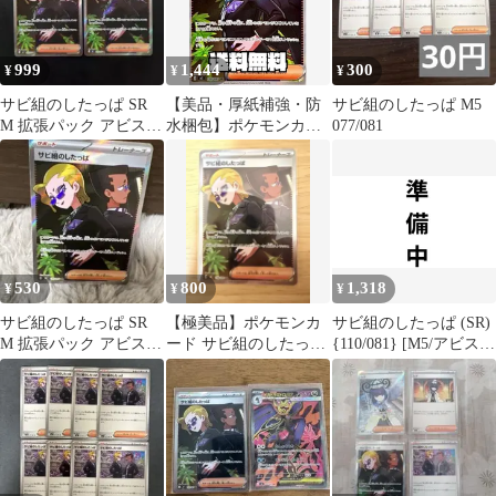
999
1,444
300
¥
¥
¥
サビ組のしたっぱ SR
【美品・厚紙補強・防
サビ組のしたっぱ M5
M 拡張パック アビスア
水梱包】ポケモンカー
077/081
イ キラ 110/081
ド サビ組のしたっぱ
【SR】{110/081}
[M5] 1枚
530
800
1,318
¥
¥
¥
サビ組のしたっぱ SR
【極美品】ポケモンカ
サビ組のしたっぱ (SR)
M 拡張パック アビスア
ード サビ組のしたっぱ
{110/081} [M5/アビスア
イ キラ 110/081
SR 110/081
イ] [MEGA] 1枚