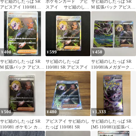
サビ組のしたっぱ SR
ポケモンカード アビ
サビ組のしたっぱ SR
アビスアイ 110/081
スアイ サビ組のした
M 拡張パック アビスア
【在庫1】
っぱ SR2枚 110/081
イ キラ 110/081
400
599
450
¥
¥
¥
サビ組のしたっぱ SR
サビ組のしたっぱ
サビ組のしたっぱ SR
M 拡張パック アビスア
110/081 SR アビスアイ
110/081&メガダークラ
イ キラ 110/081
イEX RR 046/081
500
480
1,333
¥
¥
¥
サビ組のしたっぱ SR
アビスアイ サビ組のし
サビ組のしたっぱ SR
110/081 ポケモン カー
たっぱ 110/081 SR
[M5 110/081](拡張パッ
ドゲーム ST01
ク「アビスアイ」未開