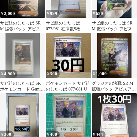
2,000
999
650
¥
¥
¥
サビ組のしたっぱ SR
サビ組のしたっぱ
サビ組のしたっぱ SR
M 拡張パック アビスア
077/081 在庫数9枚
M 拡張パック アビスア
イ キラ 110/081
イ キラ 110/081
4,900
300
1,000
¥
¥
¥
サビ組のしたっぱ SR
ポケモンカード サビ組
グラジオの決戦 SR M
ポケモンカード Gemix
のしたっぱ 077/081 U
拡張パック アビスアイ
9 psa9 相当
キラ 109/081
300
400
444
¥
¥
¥