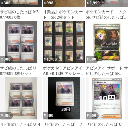
300
998
2,999
¥
¥
¥
サビ組のしたっぱ M5
【美品】ポケモンカー
ポケモンカード 、ムク
077/081 8枚
ド SR 2枚セット
SR サビ組のしたっぱ
セット
300
1,700
680
¥
¥
¥
サビ組のしたっぱ U
ポケカ M5 アビスアイ
アビスアイ サポート サ
077/081 4枚セット
AR SR 12枚 アシレーヌ
ビ組のしたっぱ SR
エネルギーつけかえ
110/081
300
300
300
¥
¥
¥
サビ組のしたっぱ U ４
サビ組のしたっぱ ノ
サビ組のしたっぱ U