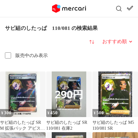
サビ組のしたっぱ 110/081 の検索結果
並び替え
販売中のみ表示
300
450
500
¥
¥
¥
サビ組のしたっぱ SR
サビ組のしたっぱ SR
サビ組のしたっぱ M5
M 拡張パック アビスア
110/081 在庫2
110/081 SR
イ キラ 110/081