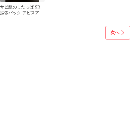
サビ組のしたっぱ SR
拡張パック アビスア
イ 110/081 新品未使用
次へ