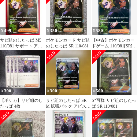
499
350
580
¥
¥
¥
サビ組のしたっぱ M5
ポケモンカード サビ組
【中古】ポケモンカー
110/081 サポート アビ
のしたっぱ SR 110/081
ドゲーム 110/081[SR]：
スアイ
(キラ)サビ組のしたっ
ぱ
300
300
500
¥
¥
¥
【ポケカ】サビ組のし
サビ組のしたっぱ SR
S*可様 サビ組のしたっ
たっぱ 4枚
M 拡張パック アビスア
ぱ SR 110/081
イ キラ 110/081