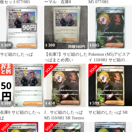
枚セット077/081
ーマル 在庫8
M5 077/081
300
300
605
¥
¥
¥
サビ組のしたっぱ
【在庫7】サビ組のした
Pokemon (M5)アビスア
っぱまとめ買い
イ 110/081 サビ組のし
たっぱ SR
300
450
599
¥
¥
¥
在庫8 サビ組のしたっ
J…サビ組のしたっぱ
サビ組のしたっぱ SR
ぱ
M5 110/081 SR Teeziro