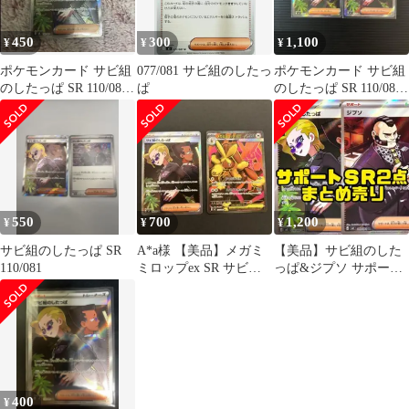
450
300
1,100
¥
¥
¥
ポケモンカード サビ組
077/081 サビ組のしたっ
ポケモンカード サビ組
のしたっぱ SR 110/081
ぱ
のしたっぱ SR 110/081
トレーナーズ アビス
2枚 アビスアイ
アイ
550
700
1,200
¥
¥
¥
サビ組のしたっぱ SR
A*a様 【美品】メガミ
【美品】サビ組のした
110/081
ミロップex SR サビ組
っぱ&ジプソ サポート
のしたっぱSR
SR×2点セット
400
¥