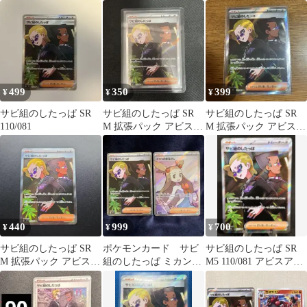
イ キラ 110/081
ゲーム 2枚セット
499
350
399
¥
¥
¥
サビ組のしたっぱ SR
サビ組のしたっぱ SR
サビ組のしたっぱ SR
110/081
M 拡張パック アビスア
M 拡張パック アビスア
イ キラ 110/081
イ キラ 110/081 １枚
440
999
700
¥
¥
¥
サビ組のしたっぱ SR
ポケモンカード サビ
サビ組のしたっぱ SR
M 拡張パック アビスア
組のしたっぱ ミカンの
M5 110/081 アビスアイ
イ キラ 110/081
まなざし SR まとめ売
ポケカ
り