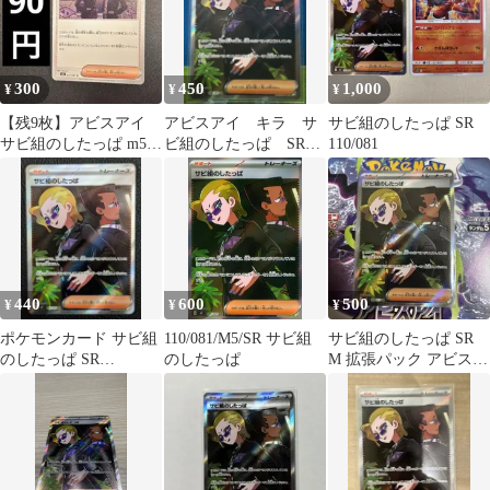
300
450
1,000
¥
¥
¥
【残9枚】アビスアイ
アビスアイ キラ サ
サビ組のしたっぱ SR
サビ組のしたっぱ m5
ビ組のしたっぱ SR
110/081
077/081
110/081
440
600
500
¥
¥
¥
ポケモンカード サビ組
110/081/M5/SR サビ組
サビ組のしたっぱ SR
のしたっぱ SR
のしたっぱ
M 拡張パック アビスア
110/081 アビスアイ
イ キラ 110/081