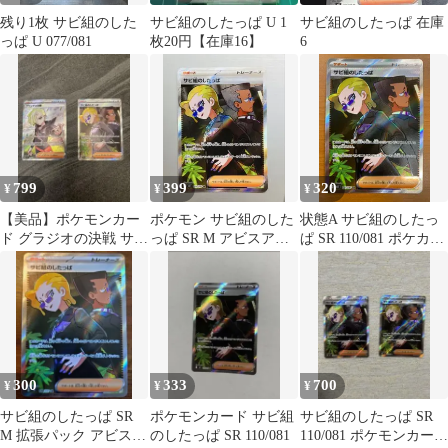
残り1枚 サビ組のした
サビ組のしたっぱ U 1
サビ組のしたっぱ 在庫
っぱ U 077/081
枚20円【在庫16】
6
799
399
320
¥
¥
¥
【美品】ポケモンカー
ポケモン サビ組のした
状態A サビ組のしたっ
ド グラジオの決戦 サビ
っぱ SR M アビスアイ
ぱ SR 110/081 ポケカ
組のしたっぱ SR 2枚セ
110/081
ポケモン ポケモンカー
ット
ド
300
333
700
¥
¥
¥
サビ組のしたっぱ SR
ポケモンカード サビ組
サビ組のしたっぱ SR
M 拡張パック アビスア
のしたっぱ SR 110/081
110/081 ポケモンカード