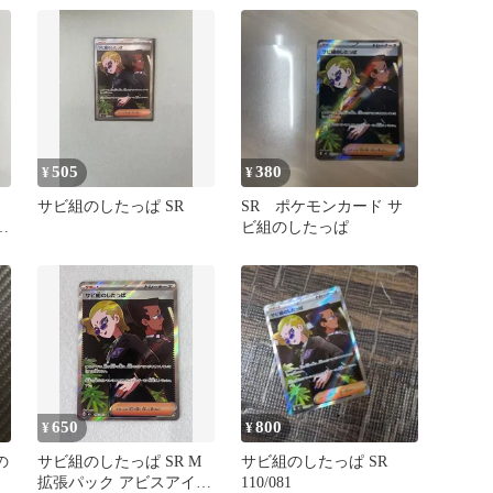
505
380
¥
¥
サビ組のしたっぱ SR
SR ポケモンカード サ
ビ組のしたっぱ
650
800
¥
¥
の
サビ組のしたっぱ SR M
サビ組のしたっぱ SR
拡張パック アビスアイ
110/081