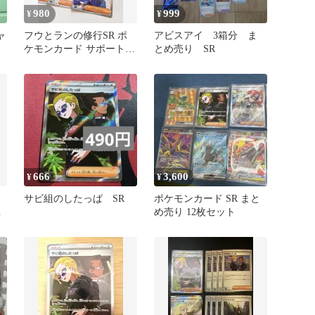
980
999
¥
¥
ャ
フウとランの修行SR ポ
アビスアイ 3箱分 ま
ケモンカード サポート
とめ売り SR
トレーナーズ まとめ売り
666
3,600
¥
¥
ア
サビ組のしたっぱ SR
ポケモンカード SR まと
庫
め売り 12枚セット