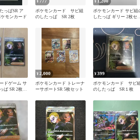
777
1,200
¥
¥
たっぱSR ア
ポケモンカード サビ組
ポケモンカード サビ組
ポケモンカード
のしたっぱ SR 2枚
したっぱ ギリー 2枚セ
ト
2,000
399
¥
¥
ードゲーム サ
ポケモンカード トレーナ
ポケモンカード サビ
ぱ SR 2枚セ
ーサポートSR 5枚セット
のしたっぱ SR１枚