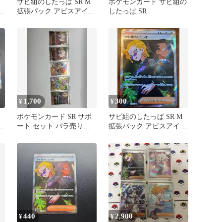
サビ組のしたっぱ SR M
ポケモンカード サビ組の
拡張パック アビスアイ
したっぱ SR
キラ 110/081
1,700
300
¥
¥
ム
ポケモンカード SR サポ
サビ組のしたっぱ SR M
ート セット バラ売り不
拡張パック アビスアイ
可
キラ 110/081
440
2,900
¥
¥