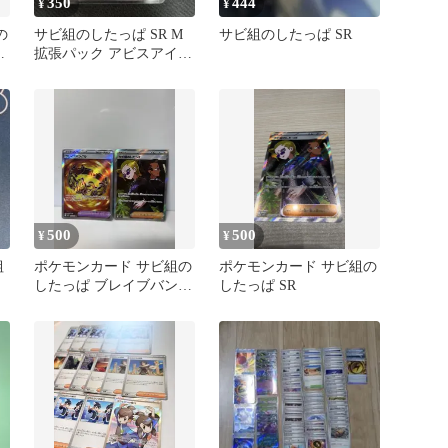
350
444
¥
¥
の
サビ組のしたっぱ SR M
サビ組のしたっぱ SR
ッ
拡張パック アビスアイ
キラ 110/081
500
500
¥
¥
組
ポケモンカード サビ組の
ポケモンカード サビ組の
したっぱ ブレイブバング
したっぱ SR
ル SR 2枚セット