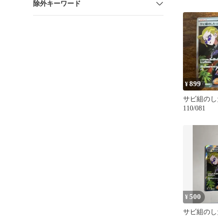
除外キーワード
899
¥
サビ組のし
110/081
500
¥
サビ組のし