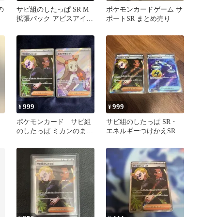
の
サビ組のしたっぱ SR M
ポケモンカードゲーム サ
拡張パック アビスアイ
ポートSR まとめ売り
キラ 110/081
999
999
¥
¥
ポケモンカード サビ組
サビ組のしたっぱ SR・
のしたっぱ ミカンのまな
エネルギーつけかえSR
ざし SR まとめ売り