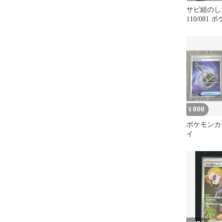
サビ組のし
110/081
ゲーム 
800
¥
ポケモンカ
イ