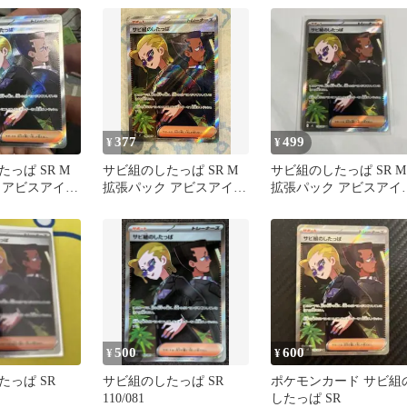
377
499
¥
¥
っぱ SR M
サビ組のしたっぱ SR M
サビ組のしたっぱ SR M
 アビスアイ
拡張パック アビスアイ
拡張パック アビスアイ
1
キラ
キラ 110/081
500
600
¥
¥
たっぱ SR
サビ組のしたっぱ SR
ポケモンカード サビ組
110/081
したっぱ SR