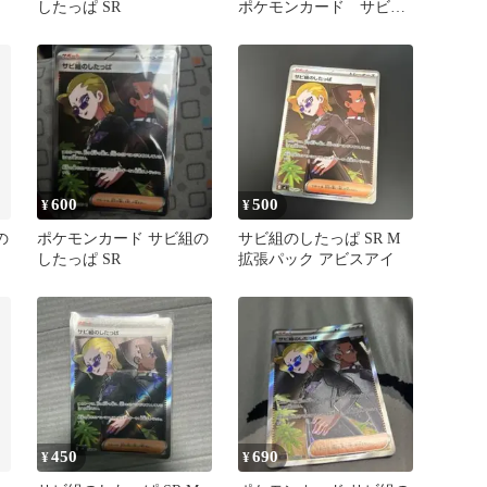
したっぱ SR
ポケモンカード サビ組
のしたっぱ１枚２０円
600
500
¥
¥
の
ポケモンカード サビ組の
サビ組のしたっぱ SR M
イ
したっぱ SR
拡張パック アビスアイ
450
690
¥
¥