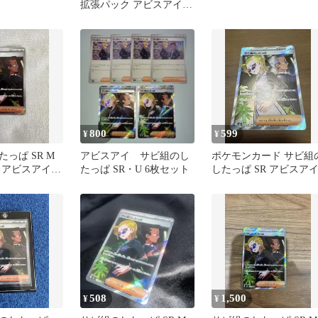
拡張パック アビスアイ
キラ 110/081
800
599
¥
¥
っぱ SR M
アビスアイ サビ組のし
ポケモンカード サビ組
 アビスアイ
たっぱ SR・U 6枚セット
したっぱ SR アビスア
1
508
1,500
¥
¥