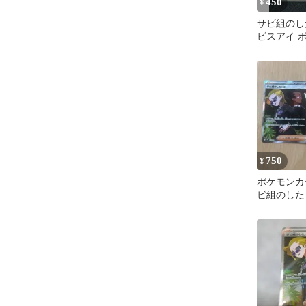
450
¥
サビ組のし
ビスアイ 
750
¥
ポケモンカ
ビ組のしたっ
ット