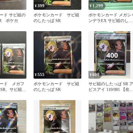
399
1,299
¥
¥
ード サビ組の
ポケモンカード サビ組
ポケモンカード メガシ
SR ポケカ
のしたっぱ SR
ンデラEX サビ組のした
っぱ SR
555
600
¥
¥
ード メガフ
ポケモンカード サビ組
サビ組のしたっぱ SR 
 SR、サビ組の
のしたっぱ SR
ビスアイ 110/081 【在
R
1】