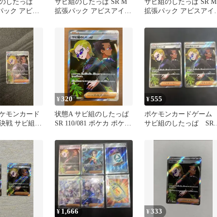
のしたっぱ
サビ組のしたっぱ SR M
サビ組のしたっぱ SR M
張パック アビス
拡張パック アビスアイ
拡張パック アビスアイ
キラ 110/081
キラ 110/081 エラー
320
555
¥
¥
ケモンカード
状態A サビ組のしたっぱ
ポケモンカードゲー
決戦 サビ組の
SR 110/081 ポケカ ポケモ
サビ組のしたっぱ SR
R 2枚セット
ン ポケモンカード
110/081
1,666
333
¥
¥