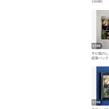
110/081
500
¥
サビ組のした
拡張パック
キラ 110/08
700
¥