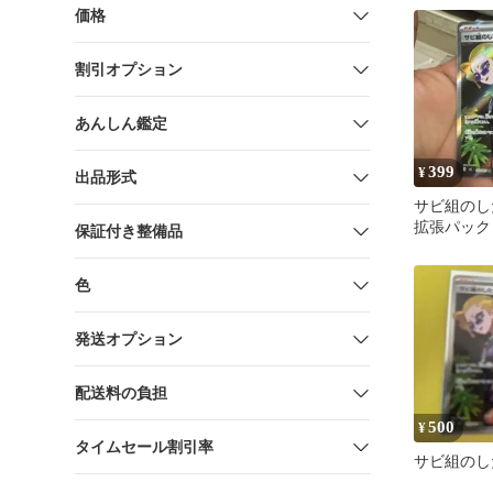
価格
割引オプション
あんしん鑑定
399
¥
出品形式
サビ組のした
拡張パック
保証付き整備品
キラ 110/08
色
発送オプション
配送料の負担
500
¥
タイムセール割引率
サビ組のし