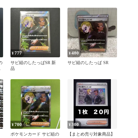
キラ 110/081
777
480
¥
¥
の
サビ組のしたっぱSR 新
サビ組のしたっぱ SR
ア
品
700
300
¥
¥
ポケモンカード サビ組の
【まとめ売り対象商品】