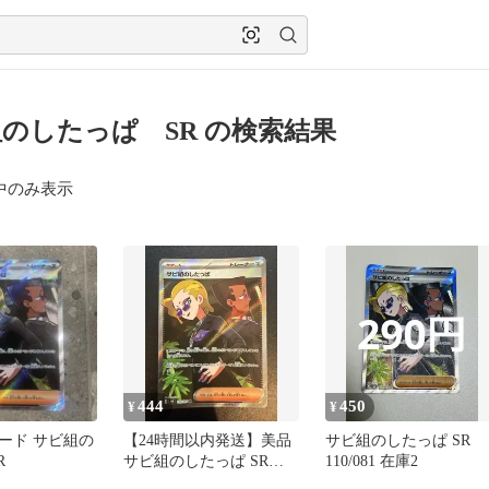
のしたっぱ SR の検索結果
中のみ表示
444
450
¥
¥
ード サビ組の
【24時間以内発送】美品
サビ組のしたっぱ SR
R
サビ組のしたっぱ SR
110/081 在庫2
110/081 アビスアイ