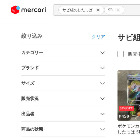
ンツにスキップ
サビ組のしたっぱ
SR
絞り込み
サビ組
クリア
カテゴリー
販売
ブランド
サイズ
販売状況
10%OFF
出品者
450
¥
ポケモンカ
商品の状態
したっぱ S