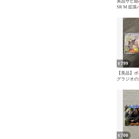
美品サビ組
SR M 拡
アイ
799
¥
【美品】ポ
グラジオの
したっぱ S
700
¥