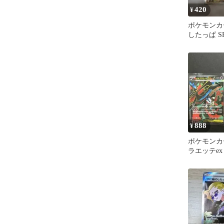
420
¥
ポケモンカ
したっぱ 
888
¥
ポケモンカ
ラエッテex
したっぱS