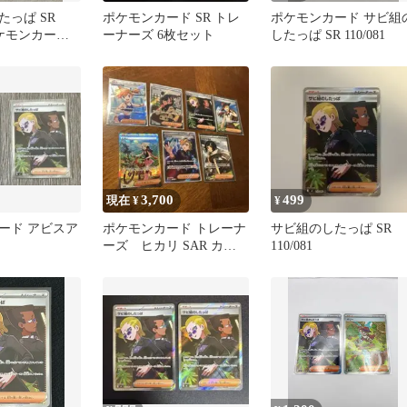
たっぱ SR
ポケモンカード SR トレ
ポケモンカード サビ組
 ポケモンカード
ーナーズ 6枚セット
したっぱ SR 110/081
2枚セット
3,700
499
現在 ¥
¥
ード アビスア
ポケモンカード トレーナ
サビ組のしたっぱ SR
ーズ ヒカリ SAR カス
110/081
ミの元気 ヒガナの信頼