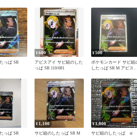
600
500
¥
¥
たっぱ SR
アビスアイ サビ組のした
ポケモンカード サビ組
っぱ SR 110/081
したっぱ SR M アビス
イ
1,100
1,000
¥
¥
たっぱ SR
サビ組のしたっぱ SR M
サビ組のしたっぱ sr