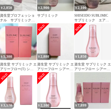
2,850
2,900
2,100
¥
¥
¥
資生堂プロフェッショ
サブリミック
SHISEIDO SUBLIMIC
ナル サブリミック
サブリミック エアリ
エアリーフロー シア
ーフロー シアーオイル
ーオイル(T)
5,300
2,880
1,850
¥
¥
¥
資生堂 サブリミック エ
資生堂 サブリミック エ
資生堂 サブリミック エ
アリーフロー(T) シア
アリーフロー シアーオ
アリーフロー シアーオ
ーオイル 100mL 2本セ
イル(T)
イル 100mL
ット
3,170
2,100
7,899
¥
¥
¥