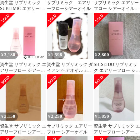
資生堂 サブリミック
サブリミック エアリ
サブリミック エアリー
SUBLIMIC エアリーフ
ーフローシアーオイル
フロー シアーオイル T
ロー シアーオイル
100mL 3本セット 資生
100ml ヘアオイル ユニ
堂
セックス ヘアケア
3,180
1,598
2,800
¥
¥
¥
資生堂 サブリミック エ
資生堂 サブリミック ダ
SHISEIDO サブリミッ
アリーフロー シアーオ
イアン ヘアオイル 2本
ク エアリーフロー シア
イル 100ml THICK,
セット 使用品 まとめ売
ーオイル
UNRULY HAIR 太くま
り
とまらない髪用
2,150
2,250
1,850
¥
¥
¥
資生堂 サブリミック エ
サブリミック エアリー
資生堂 サブリミック エ
アリーフロー シアーオ
フロー シアーオイル
アリーフロー シアーオ
イル
イル SUBLIMIC