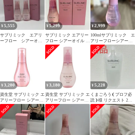
5,555
5,299
2,999
¥
¥
¥
サブリミック エアリ
サブリミック エアリー
100mlサブリミック エ
ーフロー シアーオイ
フロー シアーオイル T
アリーフローシアーオ
ル(T)h 100ml×2個
100mL 2本セット 資生
イルT
堂
3,280
3,180
5,228
¥
¥
¥
資生堂 サブリミック エ
資生堂 サブリミック エ
くまごろう❨プロフ必
アリーフロー シアーオ
アリーフロー シアーオ
読❩様 リクエスト 2点
イル 100mL ヘアオイル
イル (T) h 100ml サロン
まとめ商品
洗い流さないトリート
専売 美容室専売 トリー
メント 熱 乾燥 ダメー
トメント ヘアオイル 洗
ジ サロン専売品 美容室
い流さない アウトバス
専売
SHISEIDO