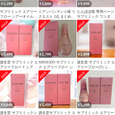
2,200
5,600
9,699
¥
¥
¥
サブリミック エアリー
☆アンパンマン☆様 リ
たんぽぽ様 専用ページ
フロー シアーオイル
クエスト 2点 まとめ商
サブリミック ワンダー
(T)
品
シールド エアリーフロ
ーオイル
5,400
2,700
2,800
¥
¥
¥
資生堂 サブリミック エ
SHISEIDO サブリミッ
資生堂 サブリミック エ
アリーフロー T シアー
ク エアリーフロー シア
アリーフロー(T) シア
オイル 100mL 2本セッ
ーオイル 新品未使用
ーオイル 100mL
ト
9,040
5,400
5,299
¥
¥
¥
資生堂 サブリミックシ
資生堂サブリミック エ
サブリミック エアリー