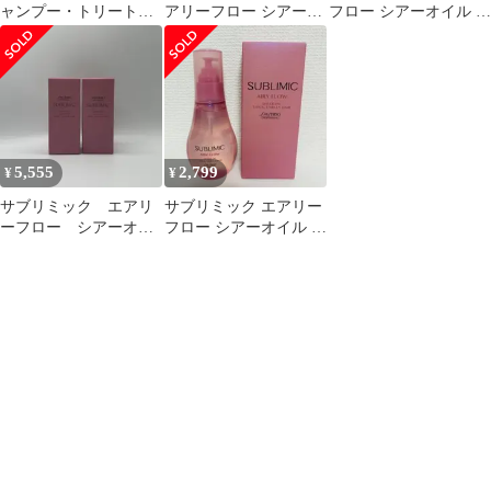
ャンプー・トリートメ
アリーフロー シアーオ
フロー シアーオイル T
ントおまとめ
イル T 100mL 2本セッ
100mL 2本セット 資生
ト
堂
5,555
2,799
¥
¥
サブリミック エアリ
サブリミック エアリー
ーフロー シアーオイ
フロー シアーオイル T
ル(T) 100ml×2個
100mL 1本 資生堂 新品