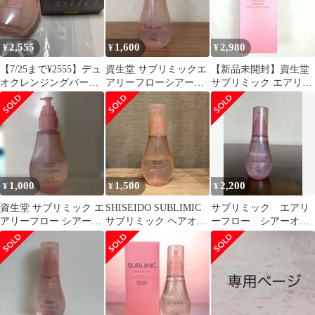
2,555
1,600
2,980
¥
¥
¥
【7/25まで¥2555】デュ
資生堂 サブリミックエ
【新品未開封】資生堂
オクレンジングバー
アリーフローシアーオ
サブリミック エアリー
ム SHISEIDOサブリ
イル
フロー シアーオイル T
ミック
100ml
1,000
1,500
2,200
¥
¥
¥
資生堂 サブリミック エ
SHISEIDO SUBLIMIC
サブリミック エアリ
アリーフロー シアーオ
サブリミック ヘアオイ
ーフロー シアーオイ
イル ヘアオイル
ル 資生堂
ル（T）h 100mlトリー
トメント