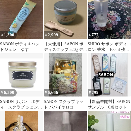
定品
1,300
2,999
777
¥
¥
¥
SABON ボディ＆ハン
【未使用】SABON ボ
SHIRO サボン ボディコ
ドジュレ ゆず
ディスクラブ 320g デリ
ロン 香水 100ml 残量
ケート・ジャスミン ス
半分ほど
プーン
6,300
6,666
799
¥
¥
¥
SABON サボン ボデ
SABON スクラブキッ
【新品未開封】SABON
ィースクラブ ジェント
ト パパイヤロコ
サンプル 6点セット
ルマン