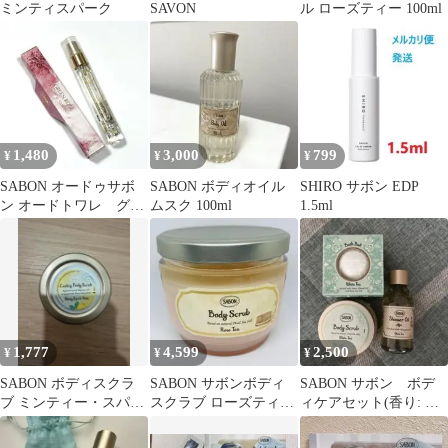
ミンティスパーク
SAVON
ル ローズティー 100ml
1,480
3,000
799
¥
¥
¥
SABON オードゥサボ
SABON ボディオイル
SHIRO サボン EDP
ン オードトワレ グリ
ムスク 100ml
1.5ml
ーンローズ 8ml
1,777
4,599
2,500
¥
¥
¥
SABON ボディスクラ
SABON サボンボディ
SABON サボン ボデ
ブ ミンティー・スパー
スクラブ ローズティー
ィケアセット(香り: ホ
ク・ユズ 60g
600g
ワイトティー)