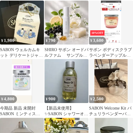
ーム 試供品
ラベンダー100ml
ベンダー・バニラ
10%OFF
1,980
790
3,600
¥
¥
¥
SABON ウェルカムキ
SHIRO サボン オードパ
サボン ボディスクラブ
ット デリケートジャス
ルファム サンプルサ
ラベンダーアップル
ミン 3点セット
イズ
600g ボディケア スクラ
ブ
4,800
900
2,500
¥
¥
¥
今期品 新品 未開封
【新品未使用】
SABON Welcome Kit パ
SABON ミンティスパ
✨SABON シャワーオイ
チュリラベンダーバニ
－クルユズ
ル デリケート・ジャス
ラ
ミン 100ml✨