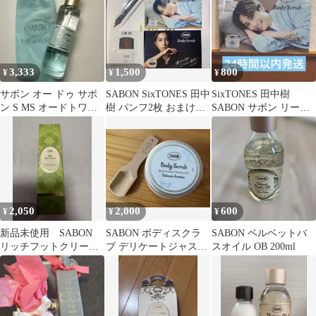
3,333
1,500
800
¥
¥
¥
サボン オー ドゥ サボ
SABON SixTONES 田中
SixTONES 田中樹
ン S MS オードトワレ
樹 パンフ2枚 おまけ付
SABON サボン リーフ
MINTY SPARK
き(Dior)
レット パンフレット 特
典
2,050
2,000
600
¥
¥
¥
新品未使用 SABON
SABON ボディスクラ
SABON ベルベットバ
リッチフットクリー
ブ デリケートジャスミ
スオイル OB 200ml
ム 50ml 足用クリーム
ン 200g スプーン付