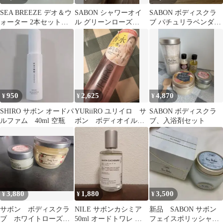
SEA BREEZE デオ＆ウ
SABON シャワーオイ
SABON ボディスクラ
ォーター 2本セット
ル グリーンローズ
ブ パチュリラベンダー
シーブリーズ サボン
300ml
バニラ 60g
950
2,625
4,870
¥
¥
¥
SHIRO サボン オードパ
YURiiRO ユリイロ サ
SABON ボディスクラ
ルファム 40ml 空瓶
ボン ボディオイル
ブ、入浴剤セット
100ml 新品未使用
3,880
1,880
3,500
¥
¥
¥
サボン ボディスクラ
NILE サボンカシミア
新品 SABON サボン
ブ ホワイトローズ
50ml オードトワレ 香
フェイスポリッシャー