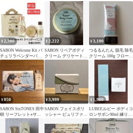
320g & グリーンローズ
水 残量9割
ミント&レモングラス
60g
2,380
2,222
3,100
¥
¥
¥
SABON Welcome Kit パ
SABON リペアボディ
つるるんたん 脱毛 除毛
チュリラベンダーバニ
クリーム デリケートジ
クリーム 100g フローラ
ラ
ャスミン
ルサボンの香り
850
3,999
1,900
¥
¥
¥
SABON SixTONES 田中
SABON フェイスポリ
LUBEEルビー ボディコ
樹 リーフレット⭐︎サン
ッシャー ピュリファイ
ロンサボン90ml 練り香
プル付
ング 200ml スクラブ洗
水ベルガモット35gセッ
顔料
ト