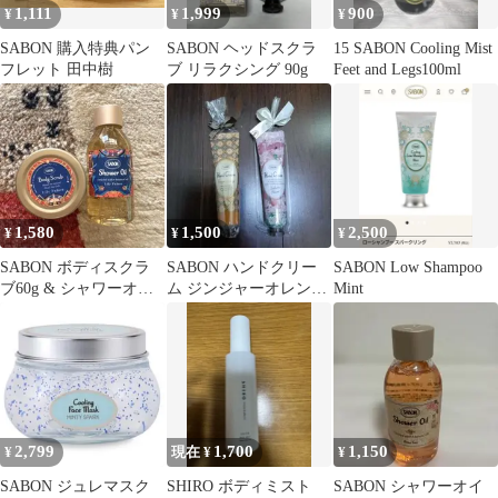
1,111
1,999
900
¥
¥
¥
SABON 購入特典パン
SABON ヘッドスクラ
15 SABON Cooling Mist
フレット 田中樹
ブ リラクシング 90g
Feet and Legs100ml
1,580
1,500
2,500
¥
¥
¥
SABON ボディスクラ
SABON ハンドクリー
SABON Low Shampoo
ブ60g & シャワーオイ
ム ジンジャーオレン
Mint
ル100ml セット
ジ ブルーミング
30mL2本
2,799
1,700
1,150
¥
現在 ¥
¥
SABON ジュレマスク
SHIRO ボディミスト
SABON シャワーオイ