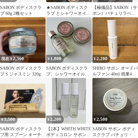
SABON ボディスクラ
★SABON ボディスク
【極備品】SABON（サ
ブ 60g 2種セット
ラブ とシャワーオイル
ボン）パチュリラベン
Green Rose ★
ダーバニラ ギフトセッ
ト
2,300
1,800
2,200
現在 ¥
¥
¥
SABON ボディスクラ
SABON ボディスクラ
SHIRO サボン オードパ
ブ S ジャスミン 320g
ブ、シャワーオイルセ
ルファン 40ml 残量4〜
ット
5割
3,500
2,200
2,500
¥
¥
¥
SABON ボディスクラ
【2本】WHITH WHITE
SABON サボン ボディ
ブ用 スプーン キーチャ
ボディコロン サボンと
スクラブ パチュリ・ラ