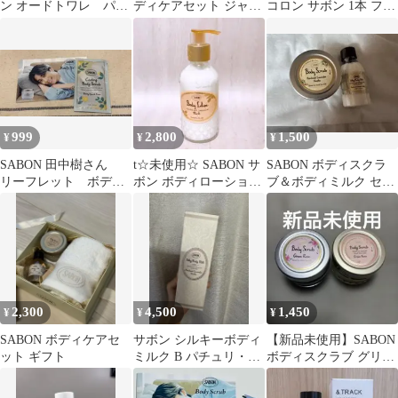
ン オードトワレ パチ
ディケアセット ジャス
コロン サボン 1本 フィ
ュリラベンダーバニ
ミン シャワーオイル
スホワイト
ラ 8ml
999
2,800
1,500
¥
¥
¥
SABON 田中樹さん
t☆未使用☆ SABON サ
SABON ボディスクラ
リーフレット ボディ
ボン ボディローション
ブ＆ボディミルク セッ
スクラブサンプル付
ムスク 200mL
ト
2,300
4,500
1,450
¥
¥
¥
SABON ボディケアセ
サボン シルキーボディ
【新品未使用】SABON
ット ギフト
ミルク B パチュリ・ラ
ボディスクラブ グリー
ベンダー・バニラ200ml
ンローズ 2個セット
新版 旧版