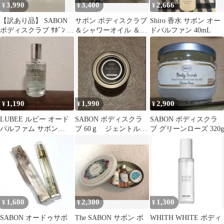
3,990
3,400
2,666
¥
¥
¥
【訳あり品】 SABON
サボン ボディスクラブ
Shiro 香水 サボン オー
ボディスクラブ ｻﾎﾞﾝ ﾎﾞ
＆シャワーオイル ＆ヘ
ドパルファン 40mL
ﾃﾞｨｽｸﾗﾌﾞS ﾃﾞﾘｹｰﾄｼﾞｬｽﾐ
ッドスクラブ SABON
ﾝ 320g２個セット 30121
1,190
1,990
2,900
¥
¥
¥
LUBEE ルビー オード
SABON ボディスクラ
SABON ボディスクラ
パルファム サボン
ブ 60ｇ ジェントルマ
ブ グリーンローズ 320g
50ml 香水
ン
1,680
2,300
1,300
¥
¥
¥
SABON オードゥサボ
The SABON サボン ボ
WHITH WHITE ボディ