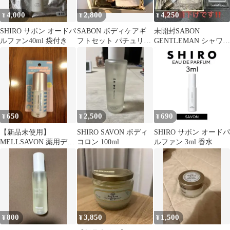
4,000
2,800
4,250
¥
¥
¥
SHIRO サボン オードパ
SABON ボディケアギ
未開封SABON
ルファン40ml 袋付き
フトセット パチュリラ
GENTLEMAN シャワー
ベンダーバニラ
オイル & ボディスクラ
ブ セット
650
2,500
690
¥
¥
¥
【新品未使用】
SHIRO SAVON ボディ
SHIRO サボン オードパ
MELLSAVON 薬用デオ
コロン 100ml
ルファン 3ml 香水
ドラントスティック 無
香料 20g
800
3,850
1,500
¥
¥
¥