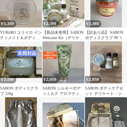
5,300
2,300
3,480
¥
¥
¥
YURiiRO ユリイロ イン
【新品未使用】SABON
【訳あり品】 SABON
ティメイト＆ボディオ
Welcome Kit（デリケー
ボディスクラブ ｻﾎﾞﾝ ﾎﾞ
イル ピュアサボン
ト・ジャスミン)
ﾃﾞｨｽｸﾗﾌﾞL ﾗﾍﾞﾝﾀﾞｰｱｯﾌﾟ
ﾙ 600g 30111
3,500
2,450
2,050
¥
¥
¥
SABON ボディスクラ
SABON シルキーボデ
SABON ボディケアセ
ブ 320g
ィミルク アロマティッ
ット デリケート・ジャ
ク・ディライト
スミン