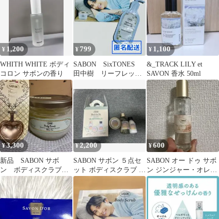
1,200
799
1,100
¥
¥
¥
WHITH WHITE ボディ
SABON SixTONES
&_TRACK LILY et
コロン サボンの香り
田中樹 リーフレッ
SAVON 香水 50ml
ト サンプル1点付き
3,300
2,200
600
¥
¥
¥
新品 SABON サボ
SABON サボン ５点セ
SABON オー ドゥ サボ
ン ボディスクラブ
ット ボディスクラブ ミ
ン ジンジャー・オレン
ホワイトティー 箱&
ルク シャワーオイル
ジ 30ml
ハートスプーン付