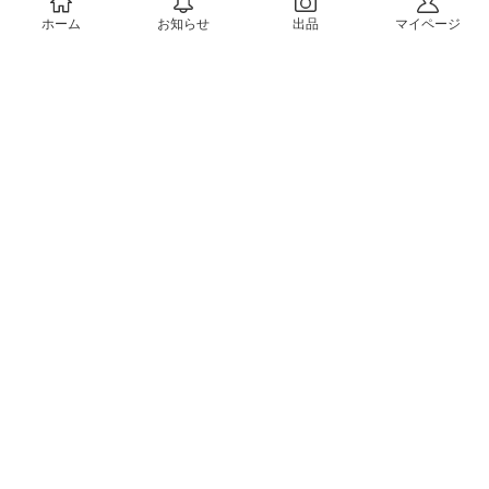
ホーム
お知らせ
出品
マイページ
会社概要（運営会社）
採用情報
プレスリリース
公式ブログ
プレスキット
メルカリUS
メルカリShops
m department（エムデパ）
ヘルプ
ヘルプセンター（ガイド・お問い合わせ）
メルカリShopsでショップを開設する
メルカリShops ショップ管理画面にログイン
メルカリShops出店者向けガイド
お問い合わせ一覧
フリーワードから商品をさがす
プライバシーと利用規約
メルカリ利用規約
メルカリShops利用規約
メルカリアンバサダー利用規約