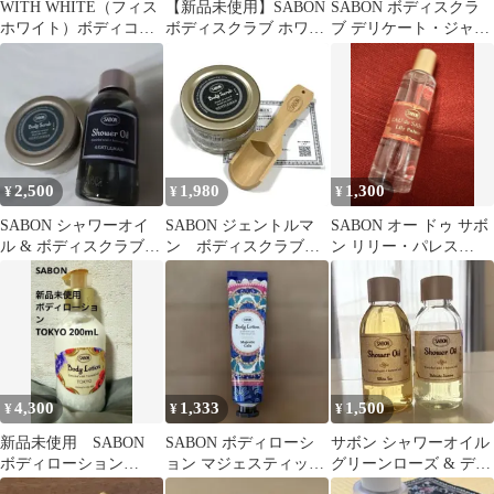
WITH WHITE（フィス
【新品未使用】SABON
SABON ボディスクラ
ホワイト）ボディコロ
ボディスクラブ ホワイ
ブ デリケート・ジャス
ン サボン
トティー 320g
ミン
2,500
1,980
1,300
¥
¥
¥
SABON シャワーオイ
SABON ジェントルマ
SABON オー ドゥ サボ
ル & ボディスクラブ
ン ボディスクラブ
ン リリー・パレス
ジェントルマン
60g 木製スプーン付き
30mL
4,300
1,333
1,500
¥
¥
¥
新品未使用 SABON
SABON ボディローシ
サボン シャワーオイル
ボディローション
ョン マジェスティッ
グリーンローズ & デリ
TOKYO 200mL 日本限
ク・ガラ 50ml
ケートジャスミン