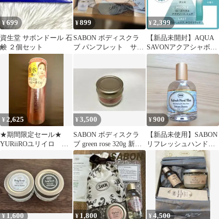
699
899
2,399
¥
¥
¥
資生堂 サボンドール 石
SABON ボディスクラ
【新品未開封】AQUA
鹸 ２個セット
ブ パンフレット サボ
SAVONアクアシャボン
ン 田中樹
エメラルド ソープ の香
り
2,625
3,500
900
¥
¥
¥
★期間限定セール★
SABON ボディスクラ
【新品未使用】SABON
YURiiROユリイロ ボ
ブ green rose 320g 新品
リフレッシュハンドミ
ディオイル サボン
未使用
スト デリケートジャス
100ml
ミン30ml
1,600
1,800
4,500
¥
¥
¥