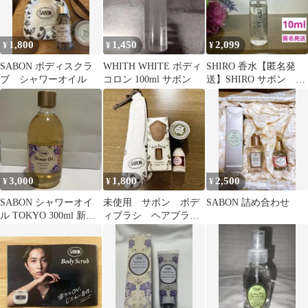
1,800
1,450
2,099
¥
¥
¥
SABON ボディスクラ
WHITH WHITE ボディ
SHIRO 香水【匿名発
ブ シャワーオイル
コロン 100ml サボン
送】SHIRO サボン オ
ードパルファン 10ミ
リ
3,000
1,800
2,500
¥
¥
¥
SABON シャワーオイ
未使用 サボン ボデ
SABON 詰め合わせ
ル TOKYO 300ml 新品
ィブラシ ヘアブラ
未使用
シ スクラブ シャン
プー まとめ売り