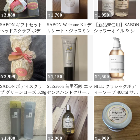
3,888
1,700
1,950
¥
¥
¥
SABON ギフトセット
SABON Welcome Kit デ
【新品未使用】SABON
ヘッドスクラブ ボディ
リケート・ジャスミン
シャワーオイル & シル
スクラブ
キーボディミルク セッ
ト
2,999
1,150
1,500
¥
¥
¥
SABON ボディスクラ
SuiSavon 首里石鹸 エッ
NILE クラシックボデ
ブ グリーンローズ 320g
センスハンドクリーム
ィーソープ 400ml サボ
シークヮーサー
ンフルーティ（サボン
ハーモニーの香り）
1,400
2,900
1,000
¥
¥
¥