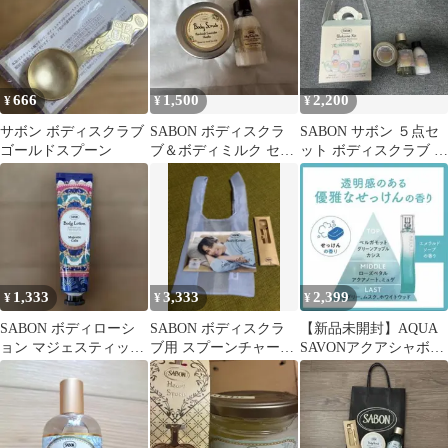
666
1,500
2,200
¥
¥
¥
サボン ボディスクラブ
SABON ボディスクラ
SABON サボン ５点セ
ゴールドスプーン
ブ＆ボディミルク セッ
ット ボディスクラブ ミ
ト
ルク シャワーオイル
1,333
3,333
2,399
¥
¥
¥
SABON ボディローシ
SABON ボディスクラ
【新品未開封】AQUA
ョン マジェスティッ
ブ用 スプーンチャーム
SAVONアクアシャボン
ク・ガラ 50ml
ゴールド 田中樹
エメラルド ソープ の香
り