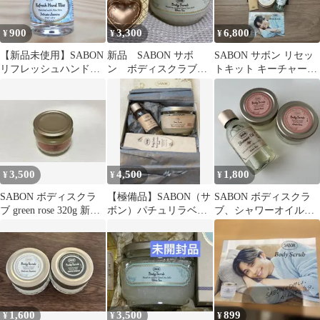
900
3,300
6,800
¥
¥
¥
【新品未使用】SABON
新品 SABON サボ
SABON サボン リセッ
リフレッシュハンドミ
ン ボディスクラブ
トキット キーチャーム
スト デリケートジャス
ホワイトティー 箱&
付 デリケートジャスミ
ミン30ml
ハートスプーン付
ン
3,500
4,500
1,800
¥
¥
¥
SABON ボディスクラ
【極備品】SABON（サ
SABON ボディスクラ
ブ green rose 320g 新品
ボン）パチュリラベン
ブ、シャワーオイルセ
未使用
ダーバニラ ギフトセッ
ット
ト
1,600
3,500
899
¥
¥
¥