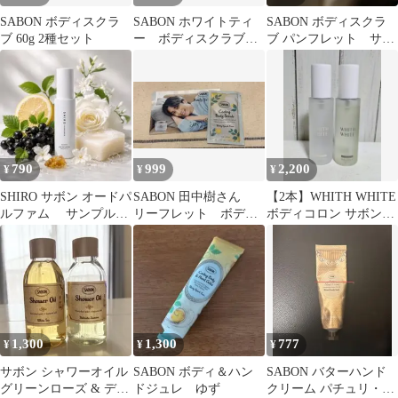
SABON ボディスクラ
SABON ホワイトティ
SABON ボディスクラ
ブ 60g 2種セット
ー ボディスクラブ
ブ パンフレット サボ
320g
ン 田中樹
790
999
2,200
¥
¥
¥
SHIRO サボン オードパ
SABON 田中樹さん
【2本】WHITH WHITE
ルファム サンプルサ
リーフレット ボディ
ボディコロン サボンと
イズ
スクラブサンプル付
ラベンダー100ml
1,300
1,300
777
¥
¥
¥
サボン シャワーオイル
SABON ボディ＆ハン
SABON バターハンド
グリーンローズ & デリ
ドジュレ ゆず
クリーム パチュリ・ラ