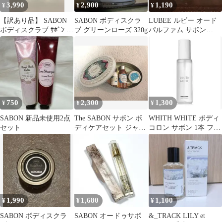
3,990
2,900
1,190
¥
¥
¥
【訳あり品】 SABON
SABON ボディスクラ
LUBEE ルビー オード
ボディスクラブ ｻﾎﾞﾝ ﾎﾞ
ブ グリーンローズ 320g
パルファム サボン
ﾃﾞｨｽｸﾗﾌﾞS ﾃﾞﾘｹｰﾄｼﾞｬｽﾐ
50ml 香水
ﾝ 320g２個セット 30121
750
2,300
1,300
¥
¥
¥
SABON 新品未使用2点
The SABON サボン ボ
WHITH WHITE ボディ
セット
ディケアセット ジャス
コロン サボン 1本 フィ
ミン シャワーオイル
スホワイト
1,990
1,680
1,100
¥
¥
¥
SABON ボディスクラ
SABON オードゥサボ
&_TRACK LILY et