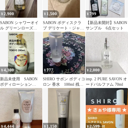
2,900
1,500
799
¥
¥
¥
SABON シャワーオイ
SABON ボディスクラ
【新品未開封】SABON
ル グリーンローズ
ブ デリケート・ジャス
サンプル 6点セット
300ml
ミン
4,300
777
2,000
¥
¥
¥
新品未使用 SABON
SHIRO サボン ボディコ
imp. 2 PURE SAVON オ
ボディローション
ロン 香水 100ml 残量
ードパルファム 70ml
TOKYO 200mL 日本限
半分ほど
定品
4,444
1,150
2,599
¥
¥
¥