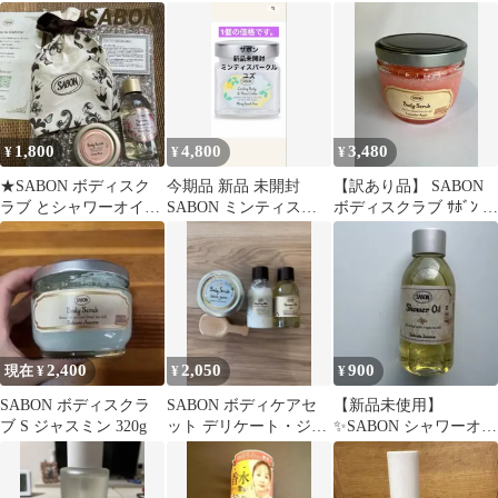
ケートジャスミン
ベンダー・バニラ
1,800
4,800
3,480
¥
¥
¥
★SABON ボディスク
今期品 新品 未開封
【訳あり品】 SABON
ラブ とシャワーオイル
SABON ミンティスパ
ボディスクラブ ｻﾎﾞﾝ ﾎﾞ
Green Rose ★
－クルユズ
ﾃﾞｨｽｸﾗﾌﾞL ﾗﾍﾞﾝﾀﾞｰｱｯﾌﾟ
ﾙ 600g 30111
2,400
2,050
900
現在 ¥
¥
¥
SABON ボディスクラ
SABON ボディケアセ
【新品未使用】
ブ S ジャスミン 320g
ット デリケート・ジャ
✨SABON シャワーオイ
スミン
ル デリケート・ジャス
ミン 100ml✨