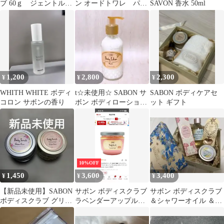
ブ 60ｇ ジェントルマ
ン オードトワレ パチ
SAVON 香水 50ml
ン
ュリラベンダーバニ
ラ 8ml
1,200
2,800
2,300
¥
¥
¥
WHITH WHITE ボディ
t☆未使用☆ SABON サ
SABON ボディケアセ
コロン サボンの香り
ボン ボディローション
ット ギフト
ムスク 200mL
10%OFF
1,450
3,600
3,400
¥
¥
¥
【新品未使用】SABON
サボン ボディスクラブ
サボン ボディスクラブ
ボディスクラブ グリー
ラベンダーアップル
＆シャワーオイル ＆ヘ
ンローズ 2個セット
600g ボディケア スクラ
ッドスクラブ SABON
新版 旧版
ブ