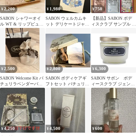
2,200
1,980
750
¥
¥
¥
SABON シャワーオイ
SABON ウェルカムキ
【新品】SABON ボデ
ル WT & リップビュー
ット デリケートジャス
ィスクラブ サンプル 5
ティーオイル 01 ナチュ
ミン 3点セット
種アソートセット
ラル
2,500
2,800
6,300
¥
¥
¥
SABON Welcome Kit パ
SABON ボディケアギ
SABON サボン ボデ
チュリラベンダーバニ
フトセット パチュリラ
ィースクラブ ジェント
ラ
ベンダーバニラ
ルマン
4,250
4,500
600
¥
¥
¥