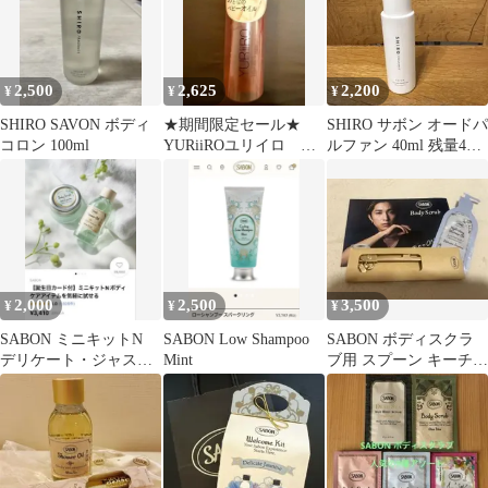
2,500
2,625
2,200
¥
¥
¥
SHIRO SAVON ボディ
★期間限定セール★
SHIRO サボン オードパ
コロン 100ml
YURiiROユリイロ ボ
ルファン 40ml 残量4〜
ディオイル サボン
5割
100ml
2,000
2,500
3,500
¥
¥
¥
SABON ミニキットN
SABON Low Shampoo
SABON ボディスクラ
デリケート・ジャスミ
Mint
ブ用 スプーン キーチャ
ン
ーム 試供品