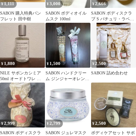
1,111
3,000
2,666
¥
¥
¥
SABON 購入特典パン
SABON ボディオイル
SABON ボディスクラ
フレット 田中樹
ムスク 100ml
ブ S パチュリ・ラベン
ダー・バニラ バスボム
セット
1,880
1,500
2,500
¥
¥
¥
NILE サボンカシミア
SABON ハンドクリー
SABON 詰め合わせ
50ml オードトワレ 香
ム ジンジャーオレン
水 残量9割
ジ ブルーミング
30mL2本
2,999
2,799
2,500
¥
¥
¥
SABON ボディスクラ
SABON ジュレマスク
ボディケアセット サボ