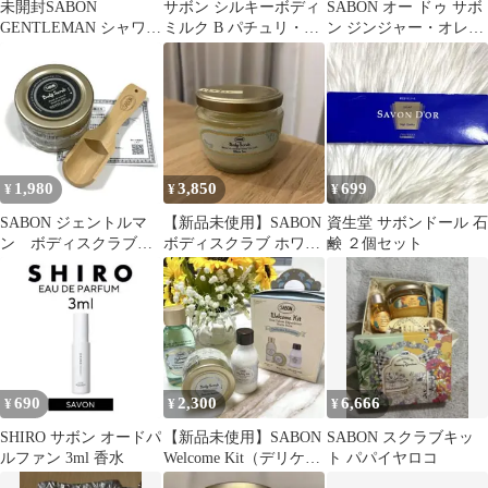
未開封SABON
サボン シルキーボディ
SABON オー ドゥ サボ
GENTLEMAN シャワー
ミルク B パチュリ・ラ
ン ジンジャー・オレン
オイル & ボディスクラ
ベンダー・バニラ200ml
ジ 30ml
ブ セット
1,980
3,850
699
¥
¥
¥
SABON ジェントルマ
【新品未使用】SABON
資生堂 サボンドール 石
ン ボディスクラブ
ボディスクラブ ホワイ
鹸 ２個セット
60g 木製スプーン付き
トティー 320g
690
2,300
6,666
¥
¥
¥
SHIRO サボン オードパ
【新品未使用】SABON
SABON スクラブキッ
ルファン 3ml 香水
Welcome Kit（デリケー
ト パパイヤロコ
ト・ジャスミン)