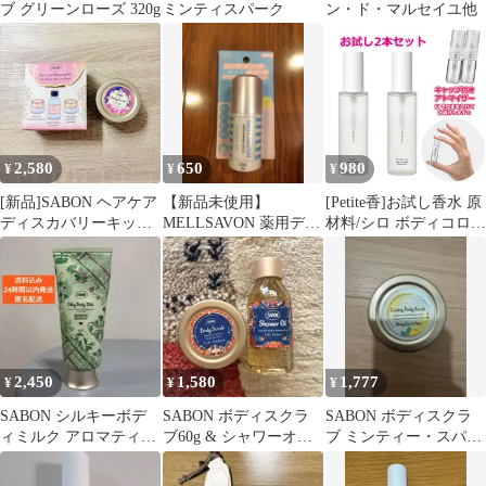
ブ グリーンローズ 320g
ミンティスパーク
ン・ド・マルセイユ他
2,580
650
980
¥
¥
¥
[新品]SABON ヘアケア
【新品未使用】
[Petite香]お試し香水 原
ディスカバリーキット
MELLSAVON 薬用デオ
材料/シロ ボディコロン
とボディスクラブ
ドラントスティック 無
サボン＋ホワイトリリ
Tokyo60g
香料 20g
ー セット ★ 各3.0mL *
ブランド 香水 お試し
2,450
1,580
1,777
¥
¥
¥
SABON シルキーボデ
SABON ボディスクラ
SABON ボディスクラ
ィミルク アロマティッ
ブ60g & シャワーオイ
ブ ミンティー・スパー
ク・ディライト
ル100ml セット
ク・ユズ 60g