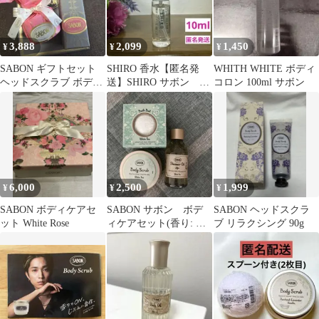
3,888
2,099
1,450
¥
¥
¥
SABON ギフトセット
SHIRO 香水【匿名発
WHITH WHITE ボディ
ヘッドスクラブ ボディ
送】SHIRO サボン オ
コロン 100ml サボン
スクラブ
ードパルファン 10ミ
リ
6,000
2,500
1,999
¥
¥
¥
SABON ボディケアセ
SABON サボン ボデ
SABON ヘッドスクラ
ット White Rose
ィケアセット(香り: ホ
ブ リラクシング 90g
ワイトティー)