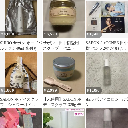
4,000
3,550
1,500
¥
¥
¥
SHIRO サボン オードパ
サボン 田中樹愛用
SABON SixTONES 田中
ルファン40ml 袋付き
スクラブ バニラ
樹 パンフ2枚 おまけ付
き(Dior)
1,800
2,999
1,390
¥
¥
¥
SABON ボディスクラ
【未使用】SABON ボ
shiro ボディコロン サボ
ブ シャワーオイル
ディスクラブ 320g デリ
ン
ケート・ジャスミン ス
プーン