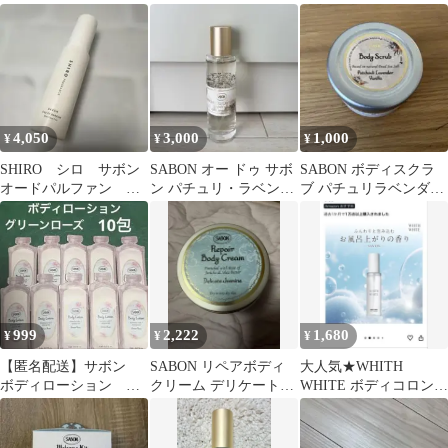
ジェントルマン
4,050
3,000
1,000
¥
¥
¥
SHIRO シロ サボン
SABON オー ドゥ サボ
SABON ボディスクラ
オードパルファン
ン パチュリ・ラベンダ
ブ パチュリラベンダー
40ml
ー・バニラ
バニラ 60g
999
2,222
1,680
¥
¥
¥
【匿名配送】サボン
SABON リペアボディ
大人気★WHITH
ボディローション グ
クリーム デリケートジ
WHITE ボディコロン
リーンローズ サンプ
ャスミン
サボン100ml
ル 5ml 付録