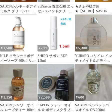
SABONシルキーボディ
SuiSavon 首里石鹸 エッ
★さぁや様専用
ミルク グリーンローズ
センスハンドクリーム
★【SHIRO】SAVON ヘ
200ml 50ml
シークヮーサー
アミスト 80mL ショッ
パー付
1,500
799
5,300
¥
¥
¥
NILE クラシックボデ
SHIRO サボン EDP
YURiiRO ユリイロ イン
ィーソープ 400ml サボ
1.5ml
ティメイト＆ボディオ
ンフルーティ（サボン
イル ピュアサボン
ハーモニーの香り）
1,150
2,500
600
¥
¥
¥
SABON シャワーオイ
SABON シャワーオイ
SABON ベルベットバ
ル ローズティー 100ml
ル & ボディスクラブ
スオイル OB 200ml