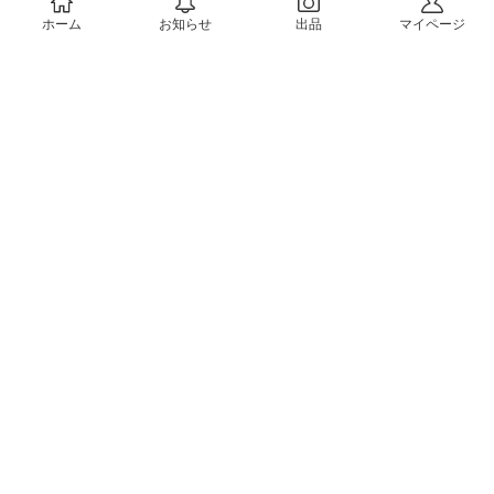
ホーム
お知らせ
出品
マイページ
会社概要（運営会社）
採用情報
プレスリリース
公式ブログ
プレスキット
メルカリUS
メルカリShops
m department（エムデパ）
ヘルプ
ヘルプセンター（ガイド・お問い合わせ）
メルカリShopsでショップを開設する
メルカリShops ショップ管理画面にログイン
メルカリShops出店者向けガイド
お問い合わせ一覧
フリーワードから商品をさがす
プライバシーと利用規約
メルカリ利用規約
メルカリShops利用規約
メルカリアンバサダー利用規約