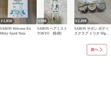
2,850
490
2,499
¥
¥
¥
SABON Welcome Kit
SABON ヘアミスト
SABON サボン ボディ
Minty Spark Yuzu
TOKYO 残4割
スクラブ トリオ 60g×3
個 プレゼントラッピ
ング
次へ