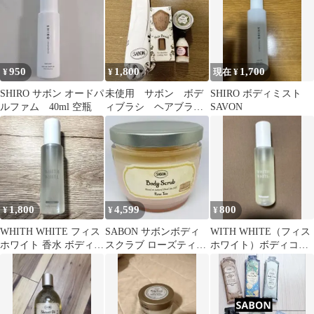
950
1,800
1,700
¥
¥
現在 ¥
SHIRO サボン オードパ
未使用 サボン ボデ
SHIRO ボディミスト
ルファム 40ml 空瓶
ィブラシ ヘアブラ
SAVON
シ スクラブ シャン
プー まとめ売り
1,800
4,599
800
¥
¥
¥
WHITH WHITE フィス
SABON サボンボディ
WITH WHITE（フィス
ホワイト 香水 ボディコ
スクラブ ローズティー
ホワイト）ボディコロ
ロン サボン
600g
ン サボン