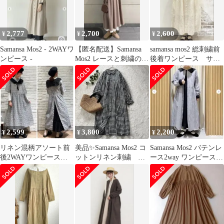
2,777
2,700
2,600
¥
¥
¥
Samansa Mos2 - 2WAYワ
【匿名配送】Samansa
samansa mos2 総刺繍前
ンピース -
Mos2 レースと刺繍のド
後着ワンピース サマ
ビーワンピース モカ
ンサモスモス
2,599
3,800
2,200
¥
¥
¥
リネン混柄アソート前
美品✨Samansa Mos2 コ
Samansa Mos2 バテンレ
後2WAYワンピース
ットンリネン刺繍 マ
ース2way ワンピース
チャコール サマンサ
カベリアス ワンピー
ギンガムチェック
モスモス 花柄 黒
ス