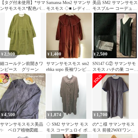
【タグ付未使用】*サマ
Samansa Mos2 サマンサ
美品 SM2 サマンサモス
ンサモスモス*配色パイ
モスモス ◇■ レディー
モスブルー コーデュロ
ピング前後2wayワンピ
ス
イジャンスカ フリー ワ
ース
ンピース
2,900
1,400
2,500
¥
¥
¥
細コールテン前開きワ
サマンサモスモス sm2
SN147 G② サマンサモ
ンピース グリーン
ehka sopo 長袖ワンピー
スモス ハチの巣 コーデ
ス ペチコート付き
ュロイ ロング ワンピー
ス
4,500
1,874
1,700
¥
¥
¥
サマンサモスモス美品
◇ SM2 サマンサ モス
の*こ様 サマンサモス
✨ ベロア植物図鑑
モス コーデュロイ ボタ
モス 前後2WAYワンピ
ワンピース チャコー
ン 薄手 シンプル 長袖
ース