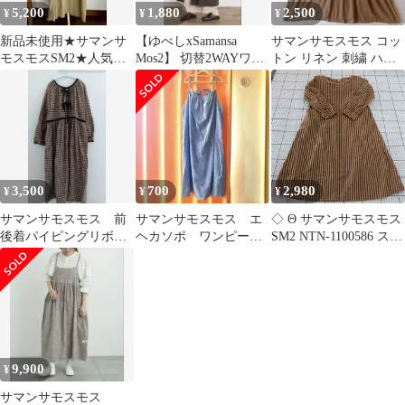
5,200
1,880
2,500
¥
¥
¥
新品未使用★サマンサ
【ゆべしxSamansa
サマンサモスモス コッ
モスモスSM2★人気完
Mos2】 切替2WAYワン
トン リネン 刺繍 ハシ
売 付け襟付き ワン
ピース ブラウン
ゴレース ギャザー ワン
ピース F
ピース F
3,500
700
2,980
¥
¥
¥
サマンサモスモス 前
サマンサモスモス エ
◇ Θ サマンサモスモス
後着パイピングリボン
ヘカソポ ワンピー
SM2 NTN-1100586 スト
ギャザーワンピース
ス ブルー フリーサ
ライプワンピース コッ
チェック ブラウン
イズ コーデュロイ
トン Mサイズ レディー
ス E
【1512220029406】
9,900
¥
サマンサモスモス