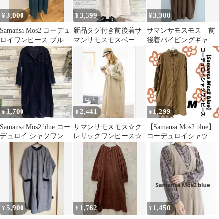
3,000
3,399
3,300
¥
¥
¥
Samansa Mos2 コーデュ
新品タグ付き前後着サ
サマンサモスモス 前
ロイワンピース ブルー
マンサモスモスベージ
後着パイピングギャザ
グリーン
ュ シャツワンピース 長
ーワンピース ブラウ
袖
ン ブラック
1,700
2,441
1,299
¥
¥
¥
Samansa Mos2 blue コー
サマンサモスモス☆ク
【Samansa Mos2 blue】
デュロイ シャツワンピ
レリックワンピース☆
コーデュロイシャツワ
ース 紺 F
ンピース M
5,900
1,762
1,450
¥
¥
¥