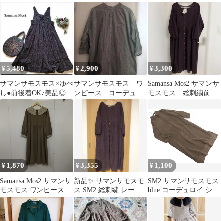
ピース Aライン 森ガー
ャツワンピース
ル
5,480
2,900
3,300
¥
¥
¥
サマンサモスモス×ゆべ
サマンサモスモス ワ
Samansa Mos2 サマンサ
し●前後着OK♪美品◎レ
ンピース コーデュロ
モスモス 総刺繍前後
トロ花柄ロング丈2way
イ
着ワンピース ブラウ
ワンピース
ン
1,870
3,355
1,100
¥
¥
¥
Samansa Mos2 サマンサ
新品✨ サマンサモスモ
SM2 サマンサモスモス
モスモス ワンピース ロ
ス SM2 総刺繍 レース
blue コーデュロイ シャ
ングスカート 長袖ワン
ワンピース ロングワン
ツ ワンピース sizeF/茶
ピース フロントボタン
ピース 茶
◇■ レディース
シャツワンピース