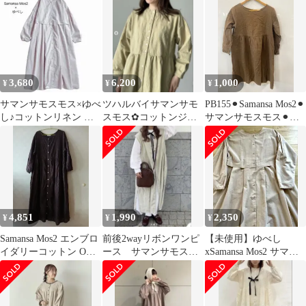
ル S
膝丈 ワンピース サイズ
F ブラウン レディース
E 【1307210043704】
3,680
6,200
1,000
¥
¥
¥
サマンサモスモス×ゆべ
ツハルバイサマンサモ
PB155⚫︎Samansa Mos2⚫︎
し♪コットンリネン 切
スモス✿コットンジャ
サマンサモスモス⚫︎ヴ
替2wayワンピース 前後
カード製品染め前後
ィンテージ⚫︎ワンピー
ゆったり
2WAYワンピース
ス⚫︎レース切り替え⚫︎
起毛素材⚫︎コットンレ
ース⚫︎ひざ丈⚫︎長袖⚫︎へ
リボーン柄⚫︎レディー
ス⚫︎sizeM⚫︎ベージュ
4,851
1,990
2,350
¥
¥
¥
Samansa Mos2 エンブロ
前後2wayリボンワンピ
【未使用】ゆべし
イダリーコットン ONE
ース サマンサモスモ
xSamansa Mos2 サマン
PIECE
ス グリーン
サモスモス 2WAYワ
ンピース