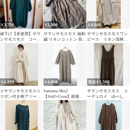
3,750
3,800
4,800
¥
¥
¥
値下げ【未使用】サマ
サマンサモスモス 袖刺
サマンサモスモスワン
ンサモスモス コーデ
繍 リネンコットン 前開
ピース リネン混柄ア
ュロイワンピース
きロングワンピース ブ
ソート前後2WAYワン
ラウン
ピース グレー
4,899
4,800
2,500
¥
¥
現在 ¥
☆サマンサモスモス☆
Samansa Mos2
サマンサモスモス コ
リボン付き柄アソート
【Staff×Cross】前後
ーデュロイ ゆべし前
前後2wayワンピース
2wayワンピース
後2WAYジャンスカ
M ベージュ
ワンピース