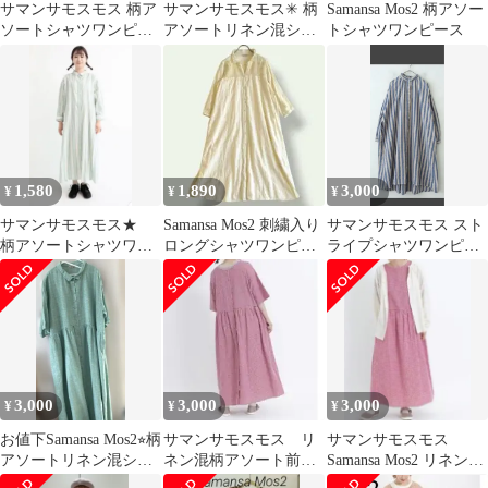
サマンサモスモス 柄ア
サマンサモスモス✳︎ 柄
Samansa Mos2 柄アソー
ソートシャツワンピー
アソートリネン混シャ
トシャツワンピース
ス
ツワンピース
1,580
1,890
3,000
¥
¥
¥
サマンサモスモス★
Samansa Mos2 刺繍入り
サマンサモスモス スト
柄アソートシャツワン
ロングシャツワンピー
ライプシャツワンピー
ピース 長袖ロングワ
ス コットン
ス*Fブルーグレージュ
ンピース はおり
長袖ロング
3,000
3,000
3,000
¥
¥
¥
お値下Samansa Mos2⭐︎柄
サマンサモスモス リ
サマンサモスモス
アソートリネン混シャ
ネン混柄アソート前後
Samansa Mos2 リネン混
ツワンピース⭐︎1回のみ
2WAYワンピース チ
前後2WAYワンピース