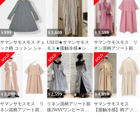
999
3,600
3,599
¥
¥
¥
サマンサモスモス チェ
USED★サマンサモス
サマンサモスモス リ
ック柄 コットン シャツ
モス★接触冷感★シャ
ネン混柄アソート前後
ワンピース ブルー ベー
ツワンピース★キナリ
2WAYワンピース チ
ジュ M
★Mサイズ
ェック 赤 羽織り
3,199
2,599
4,899
¥
¥
¥
サマンサモスモス リ
リネン混柄アソート前
サマンサモスモス
ネン混柄アソート前後
後2WAYワンピース
【接触冷感】柄アソー
2WAYワンピース 花
チャコール サマンサ
トワンピース ベージ
柄 オレンジ 半袖
モスモス 花柄 黒
ュ シャツワンピース