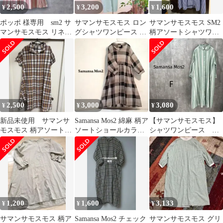
2,500
3,200
1,600
¥
¥
¥
ポッポ 様専用 sm2 サ
サマンサモスモス ロン
サマンサモスモス SM2
マンサモスモス リネン
グシャツワンピース 緑
柄アソートシャツワン
混 ストライプシャツ
と白のストライプ
ピース ブルー
ワンピ
2,500
3,000
3,080
¥
¥
¥
新品未使用 サマンサ
Samansa Mos2 綿麻 柄ア
【サマンサモスモス】
モスモス 柄アソートシ
ソートショールカラー
シャツワンピース ス
ャツワンピース
ワンピース ブラウン
トライプ F 麻リネン
混 ロング 緑
1,200
1,600
3,133
¥
¥
¥
サマンサモスモス 柄ア
Samansa Mos2 チェック
サマンサモスモス グリ