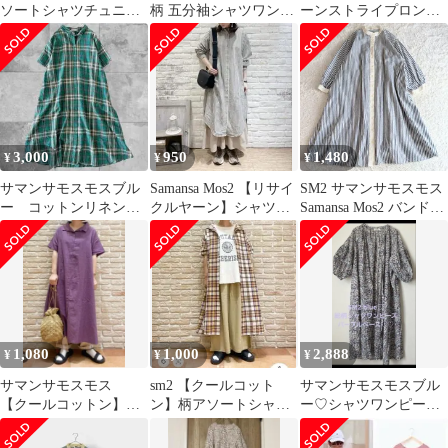
ソートシャツチュニッ
柄 五分袖シャツワンピ
ーンストライプロング
クワンピース SM2 ベー
ースベージュ✖ブラッ
シャツワンピース ナチ
ジュ
ク
ュラル 麻混
3,000
950
1,480
¥
¥
¥
サマンサモスモスブル
Samansa Mos2 【リサイ
SM2 サマンサモスモス
ー コットンリネンシ
クルヤーン】シャツワ
Samansa Mos2 バンドカ
ャツワンピース ロン
ンピース
ラー ワンピース シャツ
グ チェック柄 F
ワンピース ストライプ
総柄 ロング丈 ワンピー
ス ゆったり コットン
長袖 ポケット 洗える F
フリーサイズ ブルー×
ホワイト
1,080
1,000
2,888
¥
¥
¥
サマンサモスモス
sm2 【クールコット
サマンサモスモスブル
【クールコットン】柄
ン】柄アソートシャツ
ー♡シャツワンピース
アソートシャツワンピ
ワンピース サマンサ
♡ロング♡パープルベ
ース
モスモス
ースF