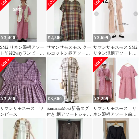
着用
ェック 赤 羽織り
3,400
2,500
2,699
¥
¥
¥
SM2 リネン混柄アソー
サマンサモスモス クー
サマンサモスモス SM2
ト前後2wayワンピー
ルコットン柄アソート
リネン混柄アソート前
ス 赤 チェック柄
ワンピースチェック
後2WAYワンピース
sm2綿麻リネン混
3,200
3,600
3,299
¥
¥
¥
サマンサモスモス ワ
SamansaMos2新品タグ
サマンサモスモス リ
ンピース
付き 柄アソートシャツ
ネン混柄アソート前後
ワンピース モカ チェッ
2WAYワンピース チ
ク
ェック 赤 羽織り