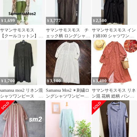
1,699
3,777
2,500
¥
¥
¥
サマンサモスモス
サマンサモスモス チ
サマンサモスモス イン
【クールコットン】柄
ェック柄 ロングシャツ
ド綿100 シャツワンピ
アソートシャツワンピ
ワンピース ブラウン系
ース 黒 ロング 刺繍
ース
1,700
3,100
3,400
¥
¥
¥
samansa mos2 リネン混
Samansa Mos2 ✴︎刺繍ロ
サマンサモスモス リネ
シャツワンピース 羽
ングシャツワンピー
ン混 花柄 総柄 バンド
織
ス 羽織り ナチュラ
カラー ロング シャツワ
ル F
ンピース