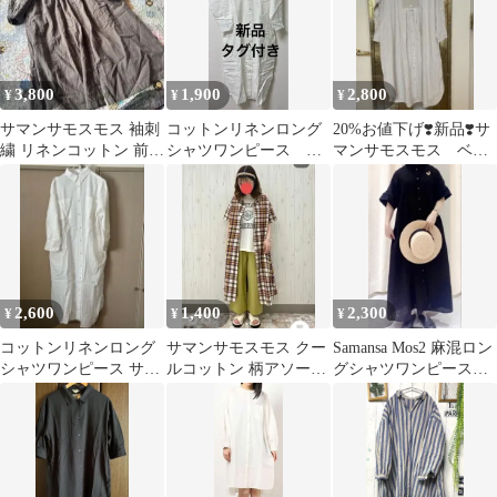
3,800
1,900
2,800
¥
¥
¥
サマンサモスモス 袖刺
コットンリネンロング
20%お値下げ❣️新品❣️サ
繍 リネンコットン 前開
シャツワンピース 長
マンサモスモス ベー
きロングワンピース ブ
袖 サマンサモスモ
ジュ×ホワイト シャツ
ラウン
ス 綿麻
ワンピース
2,600
1,400
2,300
¥
¥
¥
コットンリネンロング
サマンサモスモス クー
Samansa Mos2 麻混ロン
シャツワンピース サマ
ルコットン 柄アソート
グシャツワンピース
ンサモスモス シャツ ワ
シャツワンピース チェ
Free size
ンピース
ック