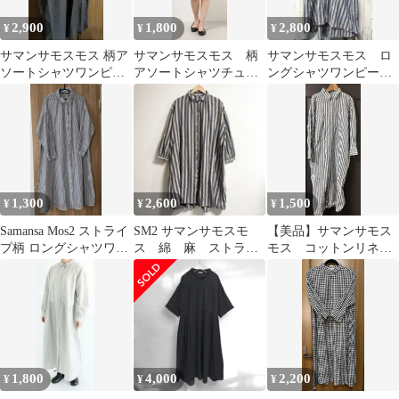
2,900
1,800
2,800
¥
¥
¥
サマンサモスモス 柄ア
サマンサモスモス 柄
サマンサモスモス ロ
ソートシャツワンピー
アソートシャツチュニ
ングシャツワンピー
ス ブラック
ック ワンピース
ス ストライプ
1,300
2,600
1,500
¥
¥
¥
Samansa Mos2 ストライ
SM2 サマンサモスモ
【美品】サマンサモス
プ柄 ロングシャツワン
ス 綿 麻 ストライ
モス コットンリネン
ピース 長袖 Free
プ シャツワンピース ロ
ロングシャツワンピー
ング丈
ス ストライプ青
1,800
4,000
2,200
¥
¥
¥