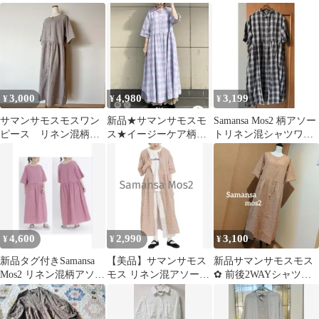
ギンガムチェックブラ
ース
ンピース ロングワン
ック
ピース
3,000
4,980
3,199
¥
¥
¥
サマンサモスモスワン
新品★サマンサモスモ
Samansa Mos2 柄アソー
ピース リネン混柄ア
ス★イージーケア柄ア
トリネン混シャツワン
ソート前後2WAYワン
ソートリネン混シャツ
ピース
ピース グレー
ワンピース★パープル
4,600
2,990
3,100
¥
¥
¥
新品タグ付きSamansa
【美品】サマンサモス
新品サマンサモスモス
Mos2 リネン混柄アソー
モス リネン混アソート
✿ 前後2WAYシャツワ
ト前後2WAYワンピー
2wayワンピース ギャザ
ンピロングワンピ／リ
ス
ー花柄フレア
ネン混 小花柄